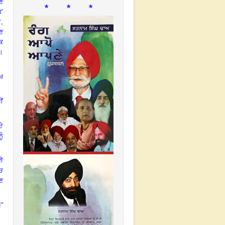
ਤਣ
* * *
ਤ’
ਾ
,
ਣ
ਿਕ
।
ੱਖ
ੀਂ
ੇ
ੂੰ
ਈ
ੱਚ
ਣ
”