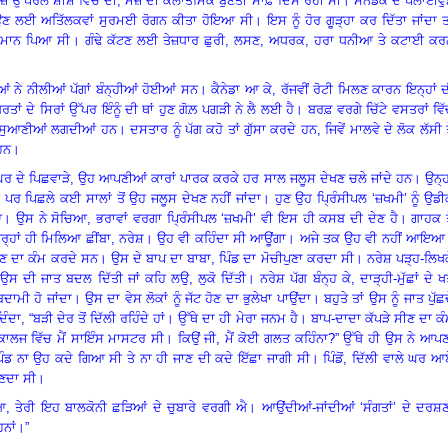
ੇਜ਼ ਉੱਪਰਲੇ ਸ਼ੀਸ਼ੇ ਵਿਚ ਦੀ
,
ਮੇਜ਼ ਦੀ ਕਲਾਤਮਿਕ ਬੁਣਤੀ ਸਾਫ਼ ਦਿਸ ਰਹੀ ਸੀ
।
ਸੰਨਡੈੱਕ ਦੇ ਪਲਾਈਵੁ
ਚਾਉਣ ਲਈ ਅਤਿੱਲਕਵਾਂ ਸੁਰਮਈ ਰੋਗਨ ਕੀਤਾ ਹੋਇਆ ਸੀ
।
ਇਸ ਨੂੰ ਹੋਰ ਗੂੜ੍ਹਾ ਕਰ ਦਿੱਤਾ ਜਾਂਦਾ ਤ
 ਸਮਾਨ ਪਿਆ ਸੀ
।
ਗੰਢੇ ਕੱਟਣ ਲਈ ਤੇਜ਼ਧਾਰ ਛੁਰੀ
,
ਲਸਣ
,
ਅਧਰਕ
,
ਹਰਾ ਧਨੀਆ ਤੇ ਕਟਾਈ ਕਰ
ਈਆਂ ਨੇ ਨੀਲੀਆਂ ਪੱਗਾਂ ਬੰਨ੍ਹੀਆਂ ਹੋਈਆਂ ਸਨ
।
ਕੈਨੇਡਾ ਆ ਕੇ
,
ਰੱਜਵੀਂ ਰੋਟੀ ਮਿਲਣ ਕਾਰਨ ਇਨ੍ਹਾਂ 
ਰਤਾਂ ਦੇ ਸਿਰਾਂ ਉੱਪਰ ਇੰਨੂੰ ਦੀ ਥਾਂ ਹੁਣ ਗੋਲ਼ ਪਗੜੀ ਨੇ ਲੈ ਲਈ ਹੈ
।
ਬਰਫ਼ ਵਰਗੇ ਚਿੱਟੇ ਵਸਤਰਾਂ ਵਿ
ਤੇ ਸੁਆਣੀਆਂ ਲਗਦੀਆਂ ਹਨ
।
ਦਸਤਾਰ ਨੂੰ ਪੱਗ ਕਹੋ ਤਾਂ ਗੁੱਸਾ ਕਰਦੇ ਹਨ, ਜਿਵੇਂ ਮਾਲਵੇ ਦੇ ਲੋਕ ਲੱਸੀ ਤ
 ਹਨ
।
 ਘਰ ਦੇ ਪਿਛਵਾੜੇ
,
ਉਹ ਆਪਣੀਆਂ ਕਾਰਾਂ ਪਾਰਕ ਕਰਕੇ ਹਰ ਸਾਲ ਜਲੂਸ ਦੇਖਣ ਚਲੇ ਜਾਂਦੇ ਹਨ
।
ਉਨ੍ਹ
ਰ ਪਿਛਲੇ ਕਈ ਸਾਲਾਂ ਤੋਂ ਉਹ ਜਲੂਸ ਦੇਖਣ ਨਹੀਂ ਜਾਂਦਾ
।
ਹੁਣ ਉਹ ਪ੍ਰਿੰਸੀਪਲ ‘ਜ਼ਖਮੀ’ ਨੂੰ ਉਡ
ਆ
।
ਉਸ ਨੇ ਸੋਚਿਆ
,
ਭਰਾਵਾਂ ਵਰਗਾ ਪ੍ਰਿੰਸੀਪਲ ‘ਜ਼ਖਮੀ’ ਵੀ ਇਸ ਹੀ ਕਸਬ ਦੀ ਦੇਣ ਹੈ
।
ਗਾਹਕ ਤ
੍ਹਾਂ ਹੀ ਮਿਲਿਆ ਛੀਂਬਾ
,
ਨਰੇਸ਼
।
ਉਹ ਵੀ ਕਹਿੰਦਾ ਸੀ ਆਊਂਗਾ
।
ਅਜੇ ਤਕ ਉਹ ਵੀ ਨਹੀਂ ਆਇਆ
ਸੀਣ ਦਾ ਕੰਮ ਕਰਦੇ ਸਨ
।
ਉਸ ਦੇ ਬਾਪ ਦਾ ਬਾਬਾ
,
ਪਿੰਡ ਦਾ ਮੋਚੀਪੁਣਾ ਕਰਦਾ ਸੀ
।
ਨਰੇਸ਼ ਪੜ੍ਹ-ਲਿਖ
ੇ ਉਸ ਦੀ ਜਾਤ ਬਦਲ ਦਿੱਤੀ ਜਾਂ ਕਹਿ ਲਉ
,
ਲੁਕੋ ਦਿੱਤੀ
।
ਨਰੇਸ਼ ਪੱਗ ਬੰਨ੍ਹ ਕੇ
,
ਦਾੜ੍ਹੀ-ਮੁੱਛਾਂ ਦੇ 
ਦਾਮੀ ਹੋ ਜਾਂਦਾ
।
ਉਸ ਦਾ ਵੇਸ ਲੋਕਾਂ ਨੂੰ ਜੱਟ ਹੋਣ ਦਾ ਭੁਲੇਖਾ ਪਾਉਂਦਾ
।
ਬਹੁਤੇ ਤਾਂ ਉਸ ਨੂੰ ਜਾਤ ਪੁੱਛ
ਿੰਦਾ
, “
ਬੜੀ ਦੇਰ ਤੋਂ ਦਿੱਲੀ ਰਹਿੰਦੇ ਹਾਂ
।
ਉੱਥੇ ਦਾ ਹੀ ਮੇਰਾ ਜਨਮ ਹੈ
।
ਬਾਪ-ਦਾਦਾ ਕੱਪੜੇ ਸੀਣ ਦਾ ਕ
ੇ ਕਾਲਜ ਵਿੱਚ ਮੈਂ ਸਾਇੰਸ ਮਾਸਟਰ ਸੀ
।
ਕਿਉਂ ਜੀ
,
ਮੈਂ ਕੋਈ ਗਲਤ ਕਹਿੰਨਾ
?”
ਉੱਥੇ ਹੀ ਉਸ ਨੇ ਆਪਣ
ਿੰਡ ਨਾ ਉਹ ਕਦੇ ਗਿਆ ਸੀ ਤੇ ਨਾ ਹੀ ਜਾਣ ਦੀ ਕਦੇ ਇੱਛਾ ਜਾਗੀ ਸੀ
।
ਪਿੰਡੋਂ
,
ਦਿੱਲੀ ਵਾਲੇ ਘਰ ਆ
ਾਣਦਾ ਸੀ
।
ਆ
,
ਤੇਰੀ ਇਹ ਬਾਲਕੋਨੀ ਛੜਿਆਂ ਦੇ ਚੁਬਾਰੇ ਵਰਗੀ ਐ
।
ਆਉਂਦੀਆਂ-ਜਾਂਦੀਆਂ ‘ਸੰਗਤਾਂ’ ਦੇ ਦਰਸ਼
ਨਾਂ
।
”