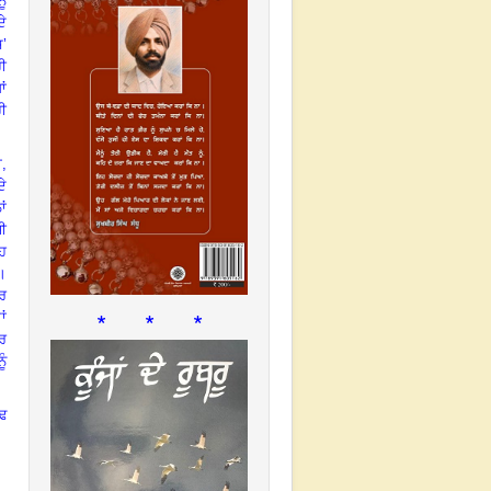
ੂੰ
ੇ
ਸ’
ਹੀ
ਾਂ
ਹੀ
ਾ
,
ਦੇ
ਾਂ
ਜ਼ੀ
ਹ
।
ਬਰ
* * *
ਂ
ਰ
ੂੰ
ੱਢ