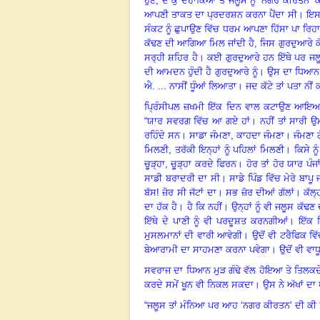
ਹੁਣ
,
ਦੋ ਕੁ ਦਹਾਕਿਆਂ ਤੋਂ ਜਲੂਸ ਨੂੰ ‘ਨਗਰ ਕੀਰਤ
ਆਪਣੀ ਤਾਕਤ ਦਾ ਪ੍ਰਦਰਸ਼ਨ ਕਰਨਾ ਪੈਂਦਾ ਸੀ
।
ਇਸ 
ਸੰਕਟ ਨੂੰ ਛੁਪਾਉਣ ਵਿੱਚ ਧਰਮ ਆਪਣਾ ਹਿੱਸਾ ਪਾ ਰਿਹਾ
ਕੱਢਣ ਦੀ ਆਗਿਆ ਮਿਲ ਜਾਂਦੀ ਹੈ, ਜਿਸ ਗੁਰਦੁਆਰੇ ਕ
ਸਰ੍ਹੀ ਸ਼ਹਿਰ ਹੈ
।
ਕਈ ਗੁਰਦੁਆਰੇ ਹਨ ਇੱਥੇ ਪਰ ਜਲੂਸ
ਦੀ ਆਮਦਨ ਹੁੰਦੀ ਹੈ ਗੁਰਦੁਆਰੇ ਨੂੰ
।
ਉਸ ਦਾ ਧਿਆਨ ਗ
ਐ. ... ਨਾਸੀਂ ਧੂੰਆਂ ਲਿਆਤਾ
।
ਜਦ ਕੱਟੇ ਤਾਂ ਪਤਾ ਨੀਂ 
ਪ੍ਰਿੰਸੀਪਲ ਜ਼ਖਮੀ ਇੱਕ ਦਿਨ ਵਾਲ ਕਟਾਉਣ ਆਇਆ ਤ
“
ਯਾਰ ਸਵਰਗ ਵਿੱਚ ਆ ਗਏ ਹਾਂ
।
ਨਹੀਂ ਤਾਂ ਸਾਰੀ 
ਰਹਿੰਦੇ ਸਨ
।
ਸਾਡਾ ਜੰਮਣਾ
,
ਕਾਹਦਾ ਜੰਮਣਾ
।
ਜੰਮਣਾ ਗ
ਮਿਲਣੀ
,
ਤਰੱਕੀ ਇਨ੍ਹਾਂ ਨੂੰ ਪਹਿਲਾਂ ਮਿਲਣੀ
।
ਕਿਸੇ ਨ
ਚੂੜ੍ਹਾ
,
ਚੂੜ੍ਹਾ ਕਰਦੇ ਫਿਰਨ
।
ਹੋਰ ਤਾਂ ਹੋਰ ਯਾਰ ਪੰ
ਸਾਡੀ ਬਰਾਦਰੀ ਦਾ ਸੀ
।
ਸਾਡੇ ਪਿੰਡ ਵਿੱਚ ਮੇਰੇ ਬਾਪੂ
ਬੱਸ! ਜ਼ੋਰ ਸੀ ਜੱਟਾਂ ਦਾ
।
ਸਭ ਜ਼ੋਰ ਦੀਆਂ ਗੱਲਾਂ
।
ਕੱਲ੍
ਦਾ ਹੱਕ ਹੈ
।
ਹੈ ਕਿ ਨਹੀਂ
।
ਉਨ੍ਹਾਂ ਨੂੰ ਵੀ ਜਲੂਸ ਕੱਢ
ਇੱਥੇ ਦੇ ਪਾਣੀ ਨੂੰ ਵੀ ਪਰਦੂਸ਼ਤ ਕਰਨਗੀਆਂ
।
ਇੱਕ ਦ
ਮੁਸਲਮਾਨਾਂ ਦੀ ਵਾਰੀ ਆਵੇਗੀ
।
ਉਦੋਂ ਵੀ ਟਰੈਫਿਕ ਵ
ਬੇਆਰਾਮੀ ਦਾ ਸਾਹਮਣਾ ਕਰਨਾ ਪਵੇਗਾ
।
ਉਦੋਂ ਵੀ ਵਾ
ਸਵਰਾਜ ਦਾ ਧਿਆਨ ਮੁੜ ਗੰਢੇ ਵੱਲ ਹੋਇਆ ਤੇ ਤਿਲਕਦੇ 
ਕਰਦੇ ਸਮੇਂ ਖੂਨ ਵੀ ਨਿਕਲ ਸਕਦਾ
।
ਉਸ ਨੇ ਅੱਖਾਂ ਦਾ
“
ਜਲੂਸ ਤਾਂ ਮੰਨਿਆ ਪਰ ਆਹ ‘ਨਗਰ ਕੀਰਤਨ’ ਦੀ ਕੀ ਤੁਕ