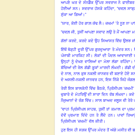
ਆਪਣੇ ਘਰ ਦੇ ਸੰਨਡੈੱਕ ਉੱਪਰ ਸਵਰਾਜ ਨੇ ਫਾਈਬਰ
ਹੋਈਆਂ ਸਨ
।
ਸਵਰਾਜ ਹੱਸਕੇ ਕਹਿੰਦਾ
, “
ਚਵਲ਼ ਸਾਬ੍
ਸੁੱਕਾ ਆ ਗਿਆਂ
।
”
“
ਯਾਰ
,
ਕੋਈ ਹੋਰ ਗਾਲ਼ ਕੱਢ ਲੈ
।
ਜ਼ਖਮਾਂ ’ਤੇ ਨੂਣ ਨਾ
“
ਚਵਲ਼ ਜੀ
,
ਤੁਸੀਂ ਆਪਣਾ ਸਵਾਦ ਲਉ ਤੇ ਮੈਂ ਆਪਣਾ ਮ
ਗੱਲਾਂ ਕਰਦੇ
,
ਕਰਦੇ ਕਦੇ ਉਹ ਸਿਆਸਤ ਵਿੱਚ ਉਲਝ ਜਾਂਦੇ
ਇੱਥੋਂ ਥੋੜ੍ਹੀ ਦੂਰੀ ਉੱਪਰ ਗੁਰਦੁਆਰਾ ਤੇ ਮੰਦਰ ਸਨ
।
ਪੰਜਾਬੀ ਮਾਰਕਿਟ ਸੀ
।
ਲੋਕਾਂ ਦੀ ਪੈਦਲ ਆਵਾਜਾਈ ਰ
ਉਨ੍ਹਾਂ ਨੂੰ ਦੇਖਣ ਵਾਲਿਆਂ ਦਾ ਮੇਲਾ ਲੱਗਾ ਰਹਿੰਦਾ
।
ਬੱਚਿਆਂ ਦੀ ਰੇਲ ਗੱਡੀ ਕੂਕਾਂ ਮਾਰਦੀ ਲੰਘਦੀ
।
ਗੱਡੀ 
ਦੇ ਨਾਲ
,
ਨਾਲ ਕੁਝ ਨਕਲੀ ਜਾਨਵਰ ਵੀ ਬਣਾਏ ਹੋਏ ਸ
ਦੇ ਅਸਲੀ-ਨਕਲੀ ਜਾਨਵਰ ਹਨ
,
ਇਸ ਨਿੱਕੇ ਜਿਹੇ ਜੰਗਲ
ਤੇਰੀ ਇਸ ਬਾਲਕੋਨੀ ਵਿੱਚ ਬੈਠਕੇ
,
ਪ੍ਰਿੰਸੀਪਲ ‘ਜ਼ਖਮੀ’
ਚੁਬਾਰੇ ਦੇ ਮੋਹਰਿਉਂ ਦੀ ਸਾਰਾ ਦਿਨ ਰੱਬ ਲੰਘਦਾ
।
ਕਦੇ
ਨੌਜੁਆਨਾਂ ਦੇ ਰੰਗ ਵਿੱਚ
।
ਸਾਲ ਬਾਅਦ ਜਲੂਸ ਵੀ ਤੇਰੇ ਘ
“
ਵਾਹ! ਪ੍ਰਿੰਸੀਪਲ ਸਾਹਬ
,
ਤੁਸੀਂ ਤਾਂ ਕਮਾਲ ਦਾ ਪ੍ਰਮ
ਦੋਵੇਂ ਪ੍ਰਮਾਣ ਦਿੰਦੇ ਹਨ ਤੇ ਲੈਂਦੇ ਹਨ
।
ਪਾਵਾਂ ਤਿਆਨ
ਪ੍ਰਿੰਸੀਪਲ ‘ਜ਼ਖਮੀ’ ਵੱਲ ਕੀਤੀ
।
ਹੁਣ ਇਸ ਹੀ ਸੜਕ ਉੱਪਰ ਮੰਦਰ ਤੋਂ ਅੱਗੇ ਮਸੀਤ ਵੀ 