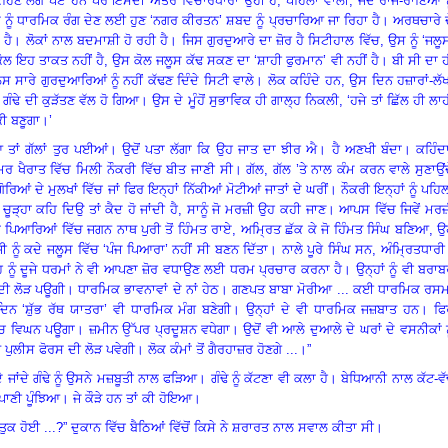
ਨ’ ਕਹਿਣ ਲੱਗ ਪਏ ਹਨ ਪਰ ਇਸਦੀ ਅੰਤਰ ਵਿਚਾਰਧਾਰਾ ਉਹੀ ਹੈ
,
ਪਹਿਲਾਂ ਵਾਲੀ, ਜਦੋਂ ਰਾਜੇ-ਰਾਣਿਆਂ ਨ
ਨੂੰ ਧਾਰਮਿਕ ਰੰਗ ਦੇਣ ਲਈ ਹੁਣ ‘ਨਗਰ ਕੀਰਤਨ’ ਸ਼ਬਦ ਨੂੰ ਪ੍ਰਚਾਰਿਆ ਜਾ ਰਿਹਾ ਹੈ
।
ਅਰਥਚਾਰੇ ਦ
 ਹੈ
।
ਲੋਕਾਂ ਨਾਲ ਬਦਮਾਸ਼ੀ ਹੋ ਰਹੀ ਹੈ
।
ਜਿਸ ਗੁਰਦੁਆਰੇ ਦਾ ਜ਼ੋਰ ਹੈ ਸਿਟੀਹਾਲ ਵਿੱਚ
,
ਉਸ ਨੂੰ ‘ਜਲੂ
ੋਲ ਇਹ ਤਾਕਤ ਨਹੀਂ ਹੈ
,
ਉਸ ਕੋਲ ਜਲੂਸ ਕੱਢ ਸਕਣ ਦਾ ‘ਸ਼ਾਹੀ ਫੁਰਮਾਨ’ ਵੀ ਨਹੀਂ ਹੈ
।
ਬੀ ਸੀ ਦਾ 
 ਸਾਰੇ ਗੁਰਦੁਆਰਿਆਂ ਨੂੰ ਨਹੀਂ ਕੱਢਣ ਦਿੰਦੇ ਸਿਟੀ ਵਾਲੇ
।
ਲੋਕ ਕਹਿੰਦੇ ਹਨ
,
ਉਸ ਦਿਨ ਹਜ਼ਾਰਾਂ-ਲੱਖ
ੰਢੇ ਦੀ ਕੁੜੱਤਣ ਵੱਲ ਹੋ ਗਿਆ
।
ਉਸ ਦੇ ਮੂੰਹੋਂ ਸੁਭਾਵਿਕ ਹੀ ਗਾਲ੍ਹ ਨਿਕਲੀ
,
‘ਹਜੇ ਤਾਂ ਛਿੱਲ ਹੀ ਲਾ
ਕੀ ਬਣੂਗਾ
।
’
ਾਂ ਗੱਲਾਂ ਤੁਰ ਪਈਆਂ
।
ਉਦੋਂ ਪਤਾ ਲੱਗਾ ਕਿ ਉਹ ਜਾਤ ਦਾ ਝੀਰ ਐ
।
ਹੈ ਅਣਖੀ ਬੰਦਾ
।
ਕਹਿੰਦ
ਉਮਰ ਖੈਰਾਤ ਵਿੱਚ ਮਿਲੀ ਨੌਕਰੀ ਵਿੱਚ ਬੀਤ ਜਾਣੀ ਸੀ
।
ਗੱਲ
,
ਗੱਲ ’ਤੇ ਨਾਲ ਕੰਮ ਕਰਨ ਵਾਲੇ ਸੁਣਾਉਂ
ੋਰਿਆਂ ਦੇ ਮੁਲਖਾਂ ਵਿੱਚ ਜਾਂ ਫਿਰ ਇਨ੍ਹਾਂ ਨਿੱਕੀਆਂ ਮੋਟੀਆਂ ਜਾਤਾਂ ਦੇ ਘਰੀਂ
।
ਨੌਕਰੀ ਇਨ੍ਹਾਂ ਨੂੰ ਪਹਿਲ
ੂੰ ਚੂੜ੍ਹਾ ਕਹਿ ਦਿਉ ਤਾਂ ਕੈਦ ਹੋ ਜਾਂਦੀ ਹੈ, ਸਾਨੂੰ ਜੋ ਮਰਜ਼ੀ ਉਹ ਕਹੀ ਜਾਣ
।
ਆਪਸ ਵਿੱਚ ਜਿਵੇਂ ਮਰ
ਜਾਂ ਪਿਆਰਿਆਂ ਵਿੱਚ ਜਗਨ ਨਾਥ ਪੁਰੀ ਤੋਂ ਹਿੰਮਤ ਰਾਏ
,
ਅਮ੍ਰਿਤ ਛੱਕ ਕੇ ਜੋ ਹਿੰਮਤ ਸਿੰਘ ਬਣਿਆ
,
ਉ
 ਜੀ ਨੂੰ ਕਦੇ ਜਲੂਸ ਵਿੱਚ ‘ਪੰਜ ਪਿਆਰਾ’ ਨਹੀਂ ਸੀ ਬਣਨ ਦਿੱਤਾ
।
ਨਾਲੇ ਪੂਰੇ ਸਿੰਘ ਸਨ
,
ਅੰਮ੍ਰਿਤਧਾਰੀ
ਹ ਨੂੰ ਦੂਜੇ ਧਰਮਾਂ ਨੇ ਵੀ ਆਪਣਾ ਜ਼ੋਰ ਵਧਾਉਣ ਲਈ ਧਰਮ ਪ੍ਰਚਾਰ ਕਰਨਾ ਹੈ
।
ਉਨ੍ਹਾਂ ਨੂੰ ਵੀ ਬਰਾ
ਣ ਦੀ ਲੋੜ ਪਊਗੀ
।
ਧਾਰਮਿਕ ਭਾਵਨਾਵਾਂ ਦੇ ਨਾਂ ਹੇਠ
।
ਗਣਪਤ ਬਾਬਾ ਮੋਰੀਆ ... ਕਈ ਧਾਰਮਿਕ ਰਸਮਾ
ਿਨ ‘ਸ਼ੁੱਭ ਰੱਥ ਯਾਤਰਾ’ ਵੀ ਧਾਰਮਿਕ ਮੰਗ ਬਣੇਗੀ
।
ਉਨ੍ਹਾਂ ਦੇ ਵੀ ਧਾਰਮਿਕ ਜਜ਼ਬਾਤ ਹਨ
।
ਫਿ
ਿੱਚ ਵਿਘਨ ਪਊਗਾ
।
ਜ਼ਮੀਨ ਉੱਪਰ ਪ੍ਰਦੂਸ਼ਨ ਵਧੇਗਾ
।
ਉਦੋਂ ਵੀ ਆਲੇ ਦੁਆਲੇ ਦੇ ਘਰਾਂ ਦੇ ਵਸਨੀਕਾਂ ਨ
ਧੂ ਪੁਲੀਸ ਫੋਰਸ ਦੀ ਲੋੜ ਪਵੇਗੀ
।
ਲੋਕ ਕੰਮਾਂ ਤੋਂ ਗੈਰਹਾਜ਼ਰ ਹੋਣਗੇ ...
।
”
ਜਾਂਦੇ ਗੰਢੇ ਨੂੰ ਉਸਨੇ ਮਜ਼ਬੂਤੀ ਨਾਲ ਫੜਿਆ
।
ਗੰਢੇ ਨੂੰ ਕੱਟਣਾ ਵੀ ਕਲਾ ਹੈ
।
ਬੇਧਿਆਨੀ ਨਾਲ ਕੱਟ-ਵ
 ਪਾਣੀ ਪੂੰਝਿਆ
।
ਜੇ ਕੌੜੇ ਹਨ ਤਾਂ ਕੀ ਹੋਇਆ
।
 ਹੋਈ ...?” ਦੁਕਾਨ ਵਿੱਚ ਬੈਠਿਆਂ ਵਿੱਚੋਂ ਕਿਸੇ ਨੇ ਸ਼ਰਾਰਤ ਨਾਲ ਸਵਾਲ ਕੀਤਾ ਸੀ
।