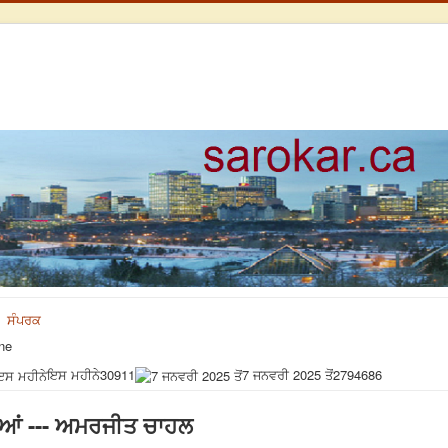
ਸੰਪਰਕ
ne
ਇਸ ਮਹੀਨੇ
30911
7 ਜਨਵਰੀ 2025 ਤੋਂ
2794686
ਈਆਂ --- ਅਮਰਜੀਤ ਚਾਹਲ