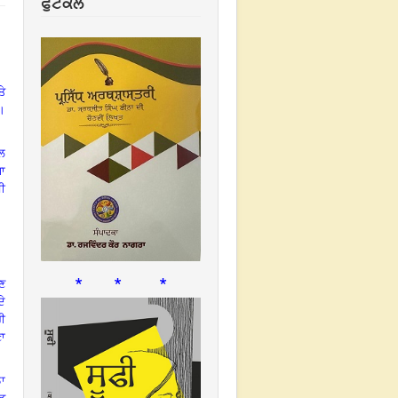
ਫੁਟਕਲ
ਤੇ
।
ਲ
ਪਾ
ਸ਼ੀ
* * *
ਖਣ
ੇ
ਰੀ
ਣਾ
ਠਾ