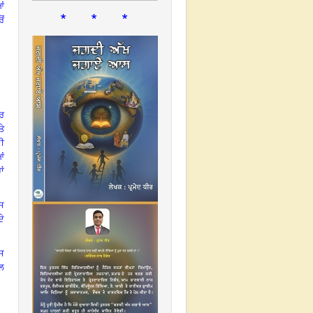
ਂ
* * *
ੋਂ
ਪਰ
ਤੇ
ਦੀ
ਂ
ਾਂ
ਇਸ
ਦੇ
ੰਸ
ਲ