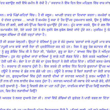
ੰਦਰ ਬਣਾਉਣ ਲਈ ਇੱਥੇ ਜ਼ਮੀਨ ਲੈ ਰੱਖੀ ਹੈ
।
” ਸਵਰਾਜ ਨੇ ਇੱਕ ਦਿਨ ਇਸ ਮਹਿਫ਼ਲ ਵਿੱਚ ਰਾਜ਼ ਸਾਂਝ
 ਸਨ
।
ਸਾਡੇ ਪਿੰਡਾਂ-ਸ਼ਹਿਰਾਂ ਵਿੱਚ
।
ਹੈ ਵੀ ਜਲੂਸ
।
ਆਪਣੀ ਤਾਕਤ ਦਾ ਦਿਖਾਵਾ ਕਰਨਾ
।
ਕਮਜ਼ੋਰਾਂ 
’ ਦੇ ਦੱਸਣ ਮੁਤਾਬਕ ... ਆਪਣੇ ਤੋਂ ਕਮਜ਼ੋਰ ਨੂੰ ਸਜ਼ਾ ਦੇ ਤੌਰ ਉੱਪਰ ਹੁਕਮਰਾਨ ਬਣਕੇ
,
ਉਸ ਨੂੰ ਬੇਇੱ
ਹਿਰ ਦੀ ਗਲੀ
,
ਗਲੀ ਗਧੇ ਉੱਪਰ ਬਿਠਾਕੇ ਘੁਮਾਉਂਦੇ ਹੁੰਦੇ ਸਨ
।
ਮੂੰਹ ਕਾਲਾ ਕਰਕੇ
,
ਉਸ ਦੇ ਗਲ ਵਿੱ
ੇ ਤਮਾਸ਼ਬੀਨ ਤੋਏ
,
ਤੋਏ ਕਰਦੇ ਹੋਏ ਤੇ ਵੰਨ ਸੁਵੰਨੇ ਬੋਲ ਕੁਬੋਲ ਬੋਲਦੇ ਜਾਂਦੇ ਹੁੰਦੇ ਸਨ
।
ਮੁਜਰਿਮ ਨੂੰ ਤ
।
ਜਲੂਸ ਕੱਢਿਆ ਹੀ ਚੰਗੀ ਤਰ੍ਹਾਂ ਜਾਂਦਾ ਹੈ
।
ਰਹੀ ਸੀ ਗਤਕਾ ਖੇਲ੍ਹਦੀ
।
ਉਨ੍ਹਾਂ ਦੇ ਚੋਲ਼ਿਆਂ ਨੂੰ ਹੁਣ ਦੇ ਜੰਮੇ ਜੁਆਕ ‘ਫਰਾਕਾਂ ਵਾਲੇ ਟਪੂਸੀ ਮਾਰ ਬਾ
’ਟਪੂਸੀ ਮਾਰ ਬਾਬੇ’ ਭਾਈ ਜੈਤਾ ਦੀ ਪ੍ਰਤੀਨਿੱਧਤਾ ਕਰ ਰਹੇ ਹਨ
।
ਜਿਸ ਨੇ ਗੁਰੂ ਤੇਗ ਬਹਾਦਰ ਜੀ 
ਨੂੰ ਗੁਰੂ ਗੋਬਿੰਦ ਸਿੰਘ ਜੀ ਨੇ ਕਿਹਾ ਸੀ
, “
ਰੰਗਰੇਟਾ
,
ਗੁਰੂ ਕਾ ਬੇਟਾ
।
” ਬਾਅਦ ਵਿੱਚ ਉਸ ਨੇ ਅੰਮ੍ਰ
 ਹੋਇਆ
।
ਹੁਣ ਜੱਟ ਦੂਜੀਆਂ ਜਾਤਾਂ ਵਾਲਿਆਂ ਨੂੰ ਲਾਗੇ ਨਹੀਂ ਲੱਗਣ ਦਿੰਦੇ
।
ਇਸੇ ਕਰਕੇ ਅਗਲਿਆਂ ਨ
ੱਟ ਹੋਈ ਪਈ ਐ
।
ਬੰਦਾ ਤੇ ਨਾ ਹੀ ਬੰਦੇ ਦਾ ਪੁੱਤਰ ਇਨ੍ਹਾਂ ਨੇ ਕੋਈ ਰਹਿਣ ਦਿੱਤਾ
।
ਰਹਿੰਦੀ ਕਸਰ ਪੰਜਾ
 ਹੈ
।
ਸਰਦਾਰ ਹੀ ਸਰਦਾਰ ਹੁੰਦੀ ਹੈ
।
ਇਸ ਕਰਕੇ ਹੀ ਸ਼ਾਇਦ ਨਿੱਤ ਦਿਹਾੜੇ ਗੁਰਧਾਮਾਂ ਉੱਪਰ ਅਤ
ਹੀ ਹਊਮੈਂ ਤੇ ਲਾਲਚ ਦੇ ਡੰਗ ਨਾਲ ਡੰਗੇ ਪਏ ਹਨ
।
ਹਊਮੈਂ ਤੇ ਲਾਲਚ ਤੋਂ ਬਿਨਾਂ ਲੜਾਈ ਦਾ ਕੋਈ ਕਾ
ਦੀਆਂ ਹਨ
,
ਗੁਰਦੁਆਰਿਆਂ ਵਿੱਚ ਹੁੰਦੀ ਲੜਾਈ ਦੀਆਂ ਤਾਂ ਸਧਾਰਣ ਆਦਮੀ ਨੂੰ ਸ਼ਰਮ ਆਉਂਦੀ ਹੈ
 ਰਾਹੀਂ ਨਾਲ ਦੀ ਨਾਲ ਲਾਈਵ ਸ਼ੋਅ ਨਸ਼ਰ ਹੁੰਦਾ ਹੈ
।
ਸਧਾਰਨ ਆਦਮੀ ਕੀ ਜਵਾਬ ਦੇਵੇ ਆਪਣੇ ਗੋਰੇ
,
ਚੀਨ
 ਰਹੀ ਸੁਆਰੀ ਨੂੰ
-
ਜਿਸ ਨੂੰ ਵਿਚਲੀ ਗੱਲ ਦਾ ਪਤਾ ਨਹੀਂ ਹੁੰਦਾ, ਧਾਰਮਿਕ ਥਾਂਵਾਂ ਉੱਪਰ ਕਿਉਂ ਲੜਾਈ
ੀਂ ਹਨ, ਫਿਰ ਇਹ ਲੜਾਈਆਂ ਕਿਉਂ
?
ਨੇ ਅਧਰਕ ਤੇ ਲਸਣ ਦੁਆਲੇ ਹੋਣਾ ਸੀ
।
ਨਾਸਾਂ ਵਿੱਚੋਂ ਗੰਢਿਆਂ ਦੀ ਕੁੜੱਤਣ ਨੇ ਪਾਣੀ ਵਗਣ ਲਾ ਦਿੱਤਾ