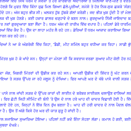
ਝੋਲਿਆਂ ਵਿੱਚ ਸਿੱਖ ਧਰਮ ਦੇ ਸੇਵਕਾਂ ਤੇ ਹੋਰ ਕਾਰੋਬਾਰੀ ਅਦਾਰਿਆਂ ਤੋਂ ਮਿਲੀਆਂ ਖਾਣ-ਪੀਣ ਤੇ ਵਰ
ਹੋਣਗੇ ਕਿ ਮੁਫਤ ਵਿੱਚ ਕਿੰਨਾ ਕੁਛ ਮਿਲ ਗਿਆ! ਛੋਲੇ-ਪੂਰੀਆਂ
,
ਸਮੋਸੇ ਤੇ ਹੋਰ ਨਿਕ-ਸੁਕ ਛਕਕੇ ‘ਸੰਗ
ਿੰਦੇ ਹਨ
।
ਅੱਜ ਬਹੁਤ ਭੀੜ ਸੀ
।
ਖਲਕਤ ਹੁੱਬ ਹੁੱਬਕੇ ਗੱਲਾਂ ਕਰੇਗੀ
।
ਜਦ ਭੀੜ ਖੁਸ਼ ਹੁੰਦੀ ਹੈ ਤਾਂ ਮੇਲ
ਲਕ ਵੀ ਖੁਸ਼ ਹੋਣਗੇ
।
ਕਈ ਹਜ਼ਾਰ ਡਾਲਰ ਚੜ੍ਹਾਵੇ ਦੇ ਬਣਨ ਨਾਲ
।
ਗੁਰਦੁਆਰੇ ਨਿੱਜੀ ਜਾਇਦਾਦ ਬ
ਰ ਨਵਾਂ ਗੁਰਦੁਆਰਾ ਬਣਾ ਲੈਂਦਾ ਹੈ
।
ਧਰਮ ਅੱਜ ਦੀ ਤਾਰੀਖ ਵਿੱਚ ਵਪਾਰ ਹੈ
।
ਪਹਿਲਾਂ ਡੇਰੇ ਧਾਰਮ
ਿਆਂ ਵਿੱਚ ਕੈਦ ਹੈ
।
ਉਸ ਦਾ ਲਾਹਾ ਮਹੰਤ ਲੈ ਰਹੇ ਹਨ
।
ਡੇਰਿਆਂ ਤੋਂ ਧਰਮ ਆਜ਼ਾਦ ਕਰਾਇਆ ਗਿਆ
 ਧਾਰਨ ਕਰ ਰਹੇ ਹਨ
।
ਚਿਆਂ ਨੇ ਆ ਕੇ ਅੰਗਰੇਜ਼ੀ ਵਿੱਚ ਕਿਹਾ
, “
ਡੈਡੀ
,
ਮੀਟ ਸਮਿੱਲ ਬਹੁਤ ਵਧੀਆ ਕਰ ਰਿਹਾ
।
ਸਾਡੀ ਭੁ
ੱਤਰ ਖੁਸ਼ ਹੋ ਕੇ ਖਾਂਦੇ ਸਨ
।
ਉਨ੍ਹਾਂ ਦਾ ਮੰਨਣਾ ਸੀ ਕਿ ਸਵਰਾਜ ਵਰਗਾ ਸੁਆਦ ਮੀਟ ਕੋਈ ਹੋਰ ਨਹ
 ਦਾ ਜੱਗ
,
ਜਿਗਰੀ ਮਿੱਤਰਾਂ ਦੀ ਉਡੀਕ ਕਰ ਰਹੇ ਸਨ
।
ਆਪਣੀ ਉਡੀਕ ਦੀ ਸ਼ਿੱਦਤ ਨੂੰ ਘੱਟ ਕਰਨ ਦ
ਾਇਆ ਤੇ ਸੜਕ ਉੱਪਰ ਜਾ ਰਹੇ ਜਲੂਸ ਨੂੰ ਦੇਖਿਆ
।
ਫਿਰ ਆਪਣੇ ਘਰ ਦੇ ਖੱਬੇ ਪਾਸੇ ਵਾਲੀ ਸੜਕ ਨ
ਤੇ ਪਾਸੇ ਨਾਲ ਜਾਂਦੀ ਸੜਕ ਦੇ ਉੱਪਰ ਕਾਰਾਂ ਦੀ ਲਾਈਨ ਦੇ ਬਰੋਬਰ ਸਾਈਕਲ ਚਲਾਉਣ ਵਾਲਿਆਂ ਲ
।
ਫਿਰ ਛੋਟੀ ਜਿਹੀ ਸੀਮਿੰਟ ਦੀ ਬੰਨੀ ’ਤੇ ਉਸ ਦੇ ਨਾਲ ਹਰੇ ਘਾਹ ਦੀ ਚਾਦਰ ਵਿਛਾਈ ਹੋਈ ਹੈ
।
ਵਿ
ੇ ਲਾਏ ਹੋਏ ਹਨ
,
ਜਿਨ੍ਹਾਂ ਨੇ ਇੱਕ ਦਿਨ ਰੁੱਖ ਬਣਨਾ ਹੈ
।
ਘਾਹ ਦੀ ਹਰੀ ਚਾਦਰ ਦੇ ਨਾਲ ਪੈਦਲ ਚੱਲ
 ਹੈ
।
ਉਸ ਤੋਂ ਅੱਗੇ ਕਿਸੇ ਹੋਰ ਘਰ ਦੀ ਯਾੜ ਸ਼ੁਰੂ ਹੋ ਜਾਂਦੀ ਹੈ
।
ਿਆਂ ਨਾਲ ਸਜਾਇਆ ਸੁਆਰਿਆ ਹੋਇਆ
।
ਪਹਿਲਾਂ ਨਹੀਂ ਕਦੇ ਇੰਨਾ ਸੋਹਣਾ ਲੱਗਾ
।
ਕਮਾਲ ਹੋ ਗਈ
,
ਬਈ!
ੁਥਰਾ ਦੇਖਕੇ
।