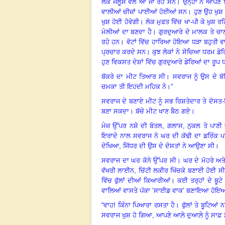
ਲੋਕ ਜਲੂਸ ਵੱਲ ਆ ਜਾ ਰਹੇ ਸਨ
।
ਉਨ੍ਹਾਂ ਨੇ ਆਪਣੇ 
ਵਾਲੀਆਂ ਚੀਜ਼ਾਂ ਪਾਈਆਂ ਹੋਈਆਂ ਸਨ
।
ਹੁਣ ਉਹ ਖੁਸ਼ 
ਖੁਸ਼ ਹੋਈ ਹੋਵੇਗੀ
।
ਲੋਕ ਮੁਫਤ ਵਿੱਚ ਖਾ-ਪੀ ਕੇ ਖੁਸ਼ ਰਹ
ਮੇਲੀਆਂ ਦਾ ਬਣਦਾ ਹੈ
।
ਗੁਰਦੁਆਰੇ ਦੇ ਮਾਲਕ ਤੇ ਚਾ
ਰਹੇ ਹਨ
।
ਵੋਟਾਂ ਵਿੱਚ ਹਾਰਿਆ ਹੋਇਆ ਧੜਾ ਬਹੁਤੀ ਵਾ
ਪ੍ਰਚਾਰ ਕਰਦੇ ਸਨ
।
ਕੁਝ ਲੋਕਾਂ ਨੇ ਸੋਚਿਆ ਧਰਮ ਡੇਰ
ਹੁਣ ਵਿਕਸਤ ਦੇਸ਼ਾਂ ਵਿੱਚ ਗੁਰਦੁਆਰੇ ਡੇਰਿਆਂ ਦਾ ਰੂਪ
ਬੱਕਰੇ ਦਾ ਮੀਟ ਤਿਆਰ ਸੀ
।
ਸਵਰਾਜ ਨੂੰ ਉਸ ਦੇ ਬੱ
ਚਮਕਾ ਤੀ ਇਹਦੀ ਮਹਿਕ ਨੇ
।
”
ਸਵਰਾਜ ਦੇ ਬਣਾਏ ਮੀਟ ਨੂੰ ਸਭ ਰਿਸ਼ਤੇਦਾਰ ਤੇ ਦੋਸਤ-ਮਿ
ਬਣਾ ਸਕਦਾ
।
ਬੱਚੇ ਮੀਟ ਖਾਣ ਬੈਠ ਗਏ
।
ਮੇਜ਼ ਉੱਪਰ ਨਸ਼ੇ ਦੀ ਬੋਤਲ
,
ਗਲਾਸ
,
ਨੁਕਲ ਤੇ ਪਾਣੀ
ਇਰਾਦੇ ਨਾਲ ਸਵਰਾਜ ਨੇ ਘਰ ਦੀ ਕੱਢੀ ਦਾ ਡਰਿੰਕ ਪ
ਦੇਖਿਆ
,
ਜਿੱਧਰ ਦੀ ਉਸ ਦੇ ਦੋਸਤਾਂ ਨੇ ਆਉਣਾ ਸੀ
।
ਸਵਰਾਜ ਦਾ ਘਰ ਕੋਨੇ ਉੱਪਰ ਸੀ
।
ਘਰ ਦੇ ਮੋਹਰੇ ਅ
ਵੱਖਰੀ ਲਾਈਨ
,
ਚਿੱਟੀ ਲਕੀਰ ਖਿੱਚਕੇ ਬਣਾਈ ਹੋਈ ਸੀ
ਵਿੱਚ ਫੁੱਲਾਂ ਦੀਆਂ ਕਿਆਰੀਆਂ
।
ਕਈ ਤਰ੍ਹਾਂ ਦੇ ਬੂਟ
ਵਾਲਿਆਂ ਵਾਸਤੇ ਪੱਕਾ ’ਸਾਈਡ ਵਾਕ’ ਬਣਾਇਆ ਹੋਇਆ
“
ਵਾਹ! ਕਿੰਨਾ ਪਿਆਰਾ ਰਸਤਾ ਹੈ
।
ਫੁੱਲਾਂ ਤੇ ਬੂਟ
ਸਵਰਾਜ ਖੁਸ਼ ਹੋ ਗਿਆ, ਆਪਣੇ ਆਲ਼ੇ ਦੁਆਲ਼ੇ ਨੂੰ ਸਾਫ਼ ਸ