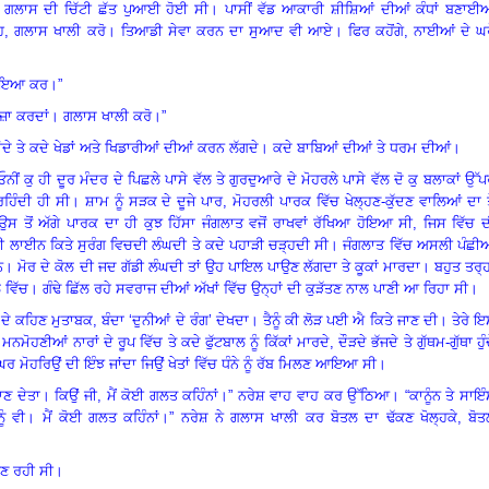
 ਗਲਾਸ ਦੀ ਚਿੱਟੀ ਛੱਤ ਪੁਆਈ ਹੋਈ ਸੀ
।
ਪਾਸੀਂ ਵੱਡ ਆਕਾਰੀ ਸ਼ੀਸ਼ਿਆਂ ਦੀਆਂ ਕੰਧਾਂ ਬਣਾਈਆ
ਹ
,
ਗਲਾਸ ਖਾਲੀ ਕਰੋ
।
ਤਿਆਡੀ ਸੇਵਾ ਕਰਨ ਦਾ ਸੁਆਦ ਵੀ ਆਏ
।
ਫਿਰ ਕਹੋਂਗੇ
,
ਨਾਈਆਂ ਦੇ ਘਰ
 ਪਾਇਆ ਕਰ
।
”
ਜ਼ਾ ਕਰਦਾਂ
।
ਗਲਾਸ ਖਾਲੀ ਕਰੋ
।
”
 ਤੇ ਕਦੇ ਖੇਡਾਂ ਅਤੇ ਖਿਡਾਰੀਆਂ ਦੀਆਂ ਕਰਨ ਲੱਗਦੇ
।
ਕਦੇ ਬਾਬਿਆਂ ਦੀਆਂ ਤੇ ਧਰਮ ਦੀਆਂ
।
ਓਨੀਂ ਕੁ ਹੀ ਦੂਰ ਮੰਦਰ ਦੇ ਪਿਛਲੇ ਪਾਸੇ ਵੱਲ ਤੇ ਗੁਰਦੁਆਰੇ ਦੇ ਮੋਹਰਲੇ ਪਾਸੇ ਵੱਲ ਦੋ ਕੁ ਬਲਾਕਾਂ ਉੱ
ਹਿੰਦੀ ਹੀ ਸੀ
।
ਸ਼ਾਮ ਨੂੰ ਸੜਕ ਦੇ ਦੂਜੇ ਪਾਰ
,
ਮੋਹਰਲੀ ਪਾਰਕ ਵਿੱਚ ਖੇਲ੍ਹਣ-ਕੁੱਦਣ ਵਾਲਿਆਂ ਦਾ 
ਉਸ ਤੋਂ ਅੱਗੇ ਪਾਰਕ ਦਾ ਹੀ ਕੁਝ ਹਿੱਸਾ ਜੰਗਲਾਤ ਵਜੋਂ ਰਾਖਵਾਂ ਰੱਖਿਆ ਹੋਇਆ ਸੀ
,
ਜਿਸ ਵਿੱਚ 
ਦੀ ਲਾਈਨ ਕਿਤੇ ਸੁਰੰਗ ਵਿਚਦੀ ਲੰਘਦੀ ਤੇ ਕਦੇ ਪਹਾੜੀ ਚੜ੍ਹਦੀ ਸੀ
।
ਜੰਗਲਾਤ ਵਿੱਚ ਅਸਲੀ ਪੰਛੀਆ
ਨ
।
ਮੋਰ ਦੇ ਕੋਲ ਦੀ ਜਦ ਗੱਡੀ ਲੰਘਦੀ ਤਾਂ ਉਹ ਪਾਇਲ ਪਾਉਣ ਲੱਗਦਾ ਤੇ ਕੂਕਾਂ ਮਾਰਦਾ
।
ਬਹੁਤ ਤਰ੍ਹ
 ਵਿੱਚ
।
ਗੰਢੇ ਛਿੱਲ ਰਹੇ ਸਵਰਾਜ ਦੀਆਂ ਅੱਖਾਂ ਵਿੱਚ ਉਨ੍ਹਾਂ ਦੀ ਕੁੜੱਤਣ ਨਾਲ ਪਾਣੀ ਆ ਰਿਹਾ ਸੀ
।
 ਦੇ ਕਹਿਣ ਮੁਤਾਬਕ
,
ਬੰਦਾ ‘ਦੁਨੀਆਂ ਦੇ ਰੰਗ’ ਦੇਖਦਾ
।
ਤੈਨੂੰ ਕੀ ਲੋੜ ਪਈ ਐ ਕਿਤੇ ਜਾਣ ਦੀ
।
ਤੇਰੇ 
 ਮਨਮੋਹਣੀਆਂ ਨਾਰਾਂ ਦੇ ਰੂਪ ਵਿੱਚ ਤੇ ਕਦੇ ਫੁੱਟਬਾਲ ਨੂੰ ਕਿੱਕਾਂ ਮਾਰਦੇ
,
ਦੌੜਦੇ ਭੱਜਦੇ ਤੇ ਗੁੱਥਮ-ਗੁੱਥਾ ਹੁੰ
ਰ ਮੋਹਰਿਉਂ ਦੀ ਇੰਝ ਜਾਂਦਾ ਜਿਉਂ ਖੇਤਾਂ ਵਿੱਚ ਧੰਨੇ ਨੂੰ ਰੱਬ ਮਿਲਣ ਆਇਆ ਸੀ
।
ਾਣ ਦੇਤਾ
।
ਕਿਉਂ ਜੀ
,
ਮੈਂ ਕੋਈ ਗਲਤ ਕਹਿੰਨਾਂ
।
”
ਨਰੇਸ਼ ਵਾਹ ਵਾਹ ਕਰ ਉੱਠਿਆ
।
“ਕਾਨੂੰਨ ਤੇ ਸਾਇ
ੂੰ ਵੀ
।
ਮੈਂ ਕੋਈ ਗਲਤ ਕਹਿੰਨਾਂ
।
” ਨਰੇਸ਼ ਨੇ ਗਲਾਸ ਖਾਲੀ ਕਰ ਬੋਤਲ ਦਾ ਢੱਕਣ ਖੋਲ੍ਹਕੇ
,
ਬੋਤ
ਬਣ ਰਹੀ ਸੀ
।