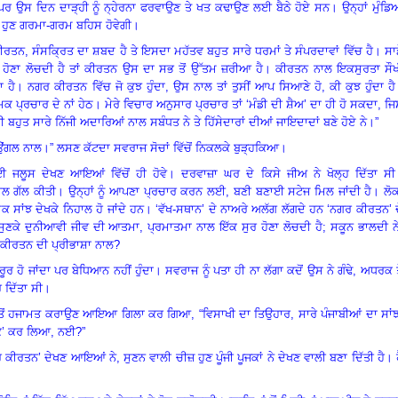
 ਉੱਪਰ ਉਸ ਦਿਨ ਦਾੜ੍ਹੀ ਨੂੰ ਨ੍ਹੇਰਨਾ ਫਰਵਾਉਣ ਤੇ ਖਤ ਕਢਾਉਣ ਲਈ ਬੈਠੇ ਹੋਏ ਸਨ
।
ਉਨ੍ਹਾਂ ਮੁੰਡਿ
 ਹੁਣ ਗਰਮਾ-ਗਰਮ ਬਹਿਸ ਹੋਵੇਗੀ
।
ਕੀਰਤਨ
,
ਸੰਸਕ੍ਰਿਤ ਦਾ ਸ਼ਬਦ ਹੈ ਤੇ ਇਸਦਾ ਮਹੱਤਵ ਬਹੁਤ ਸਾਰੇ ਧਰਮਾਂ ਤੇ ਸੰਪਰਦਾਵਾਂ ਵਿੱਚ ਹੈ
।
ਸਾ
ਹੋਣਾ ਲੋਚਦੀ ਹੈ ਤਾਂ ਕੀਰਤਨ ਉਸ ਦਾ ਸਭ ਤੋਂ ਉੱਤਮ ਜ਼ਰੀਆ ਹੈ
।
ਕੀਰਤਨ ਨਾਲ ਇਕਸੁਰਤਾ ਸੌਖ
ਾ ਹੈ
।
ਨਗਰ ਕੀਰਤਨ ਵਿੱਚ ਜੋ ਕੁਝ ਹੁੰਦਾ
,
ਉਸ ਨਾਲ ਤਾਂ ਤੁਸੀਂ ਆਪ ਸਿਆਣੇ ਹੋ, ਕੀ ਕੁਝ ਹੁੰਦਾ ਹੈ
ਿਕ ਪ੍ਰਚਾਰ ਦੇ ਨਾਂ ਹੇਠ
।
ਮੇਰੇ ਵਿਚਾਰ ਅਨੁਸਾਰ ਪ੍ਰਚਾਰ ਤਾਂ ‘ਮੰਡੀ ਦੀ ਸ਼ੈਅ’ ਦਾ ਹੀ ਹੋ ਸਕਦਾ
,
ਜਿ
ੀ ਬਹੁਤ ਸਾਰੇ ਨਿੱਜੀ ਅਦਾਰਿਆਂ ਨਾਲ ਸਬੰਧਤ ਨੇ ਤੇ ਹਿੱਸੇਦਾਰਾਂ ਦੀਆਂ ਜਾਇਦਾਦਾਂ ਬਣੇ ਹੋਏ ਨੇ
।
”
 ਉਂਗਲ ਨਾਲ
।
” ਲਸਣ ਕੱਟਦਾ ਸਵਰਾਜ ਸੋਚਾਂ ਵਿੱਚੋਂ ਨਿਕਲਕੇ ਬੁੜ੍ਹਕਿਆ
।
 ਜਲੂਸ ਦੇਖਣ ਆਇਆਂ ਵਿੱਚੋਂ ਹੀ ਹੋਵੇ
।
ਦਰਵਾਜ਼ਾ ਘਰ ਦੇ ਕਿਸੇ ਜੀਅ ਨੇ ਖੋਲ੍ਹ ਦਿੱਤਾ ਸੀ
ਲ ਗੱਲ ਕੀਤੀ
।
ਉਨ੍ਹਾਂ ਨੂੰ ਆਪਣਾ ਪ੍ਰਚਾਰ ਕਰਨ ਲਈ
,
ਬਣੀ ਬਣਾਈ ਸਟੇਜ ਮਿਲ ਜਾਂਦੀ ਹੈ
।
ਲੋ
 ਸਾਂਝ ਦੇਖਕੇ ਨਿਹਾਲ ਹੋ ਜਾਂਦੇ ਹਨ
।
‘ਵੱਖ-ਸਥਾਨ’ ਦੇ ਨਾਅਰੇ ਅਲੱਗ ਲੱਗਦੇ ਹਨ ‘ਨਗਰ ਕੀਰਤਨ’ 
ਸੁਣਕੇ ਦੁਨੀਆਵੀ ਜੀਵ ਦੀ ਆਤਮਾ
,
ਪ੍ਰਮਾਤਮਾ ਨਾਲ ਇੱਕ ਸੁਰ ਹੋਣਾ ਲੋਚਦੀ ਹੈ
;
ਸਕੂਨ ਭਾਲਦੀ ਨ
ਕੀਰਤਨ ਦੀ ਪ੍ਰੀਭਾਸ਼ਾ ਨਾਲ
?
ੂਰ ਹੋ ਜਾਂਦਾ ਪਰ ਬੇਧਿਆਨ ਨਹੀਂ ਹੁੰਦਾ
।
ਸਵਰਾਜ ਨੂੰ ਪਤਾ ਹੀ ਨਾ ਲੱਗਾ ਕਦੋਂ ਉਸ ਨੇ ਗੰਢੇ
,
ਅਧਰਕ ਤ
 ਦਿੱਤਾ ਸੀ
।
ਾਜ ਤੋਂ ਹਜਾਮਤ ਕਰਾਉਣ ਆਇਆ ਗਿਲਾ ਕਰ ਗਿਆ,
“
ਵਿਸਾਖੀ ਦਾ ਤਿਉਹਾਰ
,
ਸਾਰੇ ਪੰਜਾਬੀਆਂ ਦਾ ਸਾਂ
ਜੈੱਕ’ ਕਰ ਲਿਆ, ਨਈ?”
ਗਰ ਕੀਰਤਨ’ ਦੇਖਣ ਆਇਆਂ ਨੇ
,
ਸੁਣਨ ਵਾਲੀ ਚੀਜ਼ ਹੁਣ ਪੂੰਜੀ ਪੂਜਕਾਂ ਨੇ ਦੇਖਣ ਵਾਲੀ ਬਣਾ ਦਿੱਤੀ ਹੈ
।