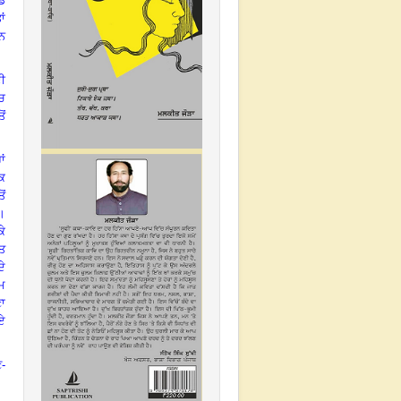
ੱਡ
ਾਂ
ਨ
ਦੀ
ੱਚ
ੋਂ
ਾਂ
ੀਕ
ੋਂ
।
ਕੇ
ਖਤ
ਦੇ
ੰਮ
ਾ
ਏ
ਣ-