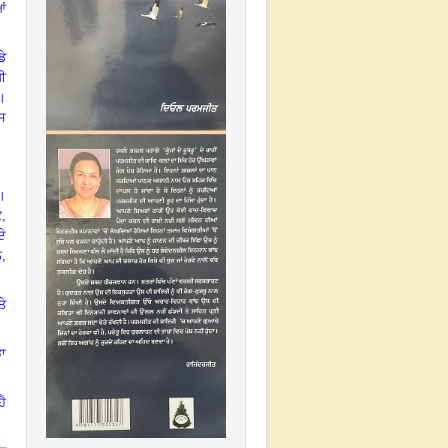
ਆਂ
ਡੇ
ੀ
।
ਸ
।
ਕ
,
ਦੇ
ੇ
,
ੇ
ਝਾ
ਹੈ