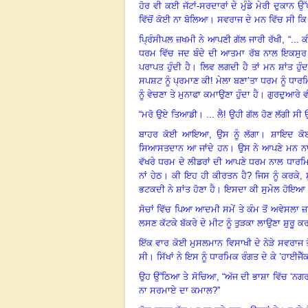
ਹੋਰ ਵੀ ਕਈ ਜੱਟਾਂ-ਸਰਦਾਰਾਂ ਦੇ ਮੁੰਡੇ ਮੇਰੀ ਦੁਕਾਨ
ਵਿੱਚੋਂ ਕੋਈ ਨਾ ਬੋਲਿਆ
।
ਸਵਰਾਜ ਦੇ ਮਨ ਵਿੱਚ ਸੀ ਕਿ
ਪ੍ਰਿੰਸੀਪਲ ਜ਼ਖਮੀ ਨੇ ਆਪਣੀ ਗੱਲ ਜਾਰੀ ਰੱਖੀ
, “
... 
ਧਰਮ ਵਿੱਚ ਜਦ ਬੰਦੇ ਦੀ ਆਤਮਾ ਰੱਬ ਨਾਲ ਇਕਸੁਰ 
ਪਰਾਪਤ ਹੁੰਦੀ ਹੈ
।
ਲਿਵ ਲਗਦੀ ਹੈ ਤਾਂ ਮਨ ਸ਼ਾਂਤ ਹੁੰਦ
ਸਪਸ਼ਟ ਨੂੰ ਪ੍ਰਮਾਣ ਕੀ! ਮੇਲਾ ਬਣਾ’ਤਾ ਧਰਮ ਨੂੰ ਧਾਰਮ
ਨੂੰ ਵੇਚਣਾ ਤੇ ਮੁਨਾਫਾ ਕਮਾਉਣਾ ਹੁੰਦਾ ਹੈ
।
ਗੁਰਦੁਆਰੇ ਵ
“
ਮਰੋ ਉਏ ਤਿਆਡੀ
।
... ਲੈ! ਉਹੀ ਗੱਲ ਹੋਣ ਲੱਗੀ ਸੀ
ਬਾਹਰ ਕੋਈ ਆਇਆ
,
ਉਸ ਨੂੰ ਲੱਗਾ
।
ਸ਼ਾਇਦ ਕੋਈ
ਸਿਆਸਤਦਾਨ ਆ ਜਾਂਦੇ ਹਨ
।
ਉਸ ਨੇ ਆਪਣੇ ਮਨ ਨਾ
ਵੱਖਰੇ ਧਰਮ ਦੇ ਲੀਡਰਾਂ ਦੀ ਆਪਣੇ ਧਰਮ ਨਾਲ ਧਾਰਮਿਕ
ਨਾਂ ਹੇਠ
।
ਕੀ ਇਹ ਹੀ ਕੀਰਤਨ ਹੈ
?
ਜਿਸ ਨੂੰ ਕਰਕੇ
,
ਭਟਕਦੀ ਨੇ ਸ਼ਾਂਤ ਹੋਣਾ ਹੈ
।
ਇਸਦਾ ਕੀ ਸੁਮੇਲ ਹੋਇਆ 
ਸੋਚਾਂ ਵਿੱਚ ਪਿਆ ਆਦਮੀ ਸਮੇਂ ਤੇ ਕੰਮ ਤੋਂ ਅਵੇਸਲਾ ਜ਼ਰ
ਲਸਣ ਕੱਟਕੇ ਬੱਕਰੇ ਦੇ ਮੀਟ ਨੂੰ ਤੁੜਕਾ ਲਾਉਣਾ ਸ਼ੁਰੂ ਕਰ
ਇੱਕ ਵਾਰ ਕੋਈ ਮੁਸਲਮਾਨ ਵਿਸਾਖੀ ਦੇ ਨੇੜੇ ਸਵਰ
ਸੀ
।
ਸਿੱਖਾਂ ਨੇ ਇਸ ਨੂੰ ਧਾਰਮਿਕ ਰੰਗਤ ਦੇ ਕੇ ’ਹਾਈ
ਉਹ ਉੱਠਿਆ ਤੇ ਸੋਚਿਆ
,
“ਅੱਜ ਦੀ ਭਾਸ਼ਾ ਵਿੱਚ ‘ਨ
ਨਾ ਸਰਮਾਏ ਦਾ ਕਮਾਲ?”