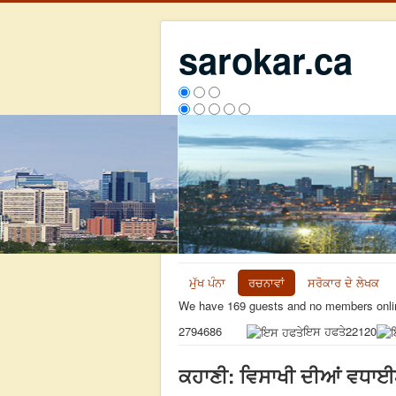
sarokar.ca
ਮੁੱਖ ਪੰਨਾ
ਰਚਨਾਵਾਂ
ਸਰੋਕਾਰ ਦੇ ਲੇਖਕ
We have 169 guests and no members onli
ਇਸ ਹਫਤੇ
22120
2794686
ਕਹਾਣੀ: ਵਿਸਾਖੀ ਦੀਆਂ ਵਧਾ