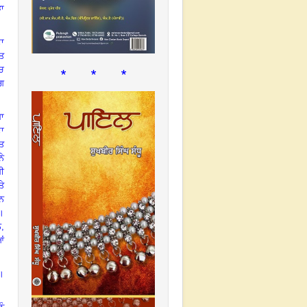
ਾ
ਦਾ
ਜ਼ਤ
* * *
ਚ
ੰਗ
ਬਾ
ਦਾ
ਿਤ
ੇ
ਬੀ
ੇ
ਰਨ
।
ੇ
,
ਆਂ
।