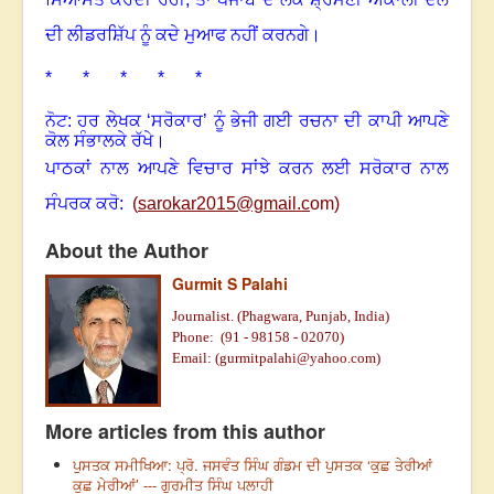
ਦੀ ਲੀਡਰਸ਼ਿੱਪ ਨੂੰ ਕਦੇ ਮੁਆਫ ਨਹੀਂ ਕਰਨਗੇ
।
* * * * *
ਨੋਟ: ਹਰ ਲੇਖਕ ‘ਸਰੋਕਾਰ’ ਨੂੰ ਭੇਜੀ ਗਈ ਰਚਨਾ ਦੀ ਕਾਪੀ ਆਪਣੇ
ਕੋਲ ਸੰਭਾਲਕੇ ਰੱਖੇ।
ਪਾਠਕਾਂ ਨਾਲ ਆਪਣੇ ਵਿਚਾਰ ਸਾਂਝੇ ਕਰਨ ਲਈ ਸਰੋਕਾਰ ਨਾਲ
ਸੰਪਰਕ ਕਰੋ:
(
sarokar2015@gmail.c
om)
About the Author
Gurmit S Palahi
Journalist. (Phagwara, Punjab, India)
Phone:
(91 -
98158 - 02070)
Email: (
gurmitpalahi@yahoo.com
)
More articles from this author
ਪੁਸਤਕ ਸਮੀਖਿਆ: ਪ੍ਰੋ. ਜਸਵੰਤ ਸਿੰਘ ਗੰਡਮ ਦੀ ਪੁਸਤਕ ‘ਕੁਛ ਤੇਰੀਆਂ
ਕੁਛ ਮੇਰੀਆਂ’ --- ਗੁਰਮੀਤ ਸਿੰਘ ਪਲਾਹੀ