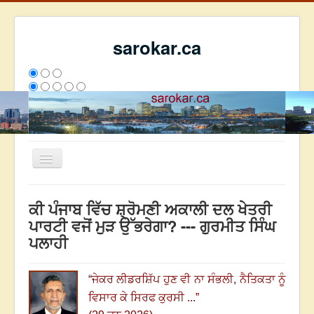
sarokar.ca
Toggle
Navigation
ਮੁੱਖ ਪੰਨਾ
ਕੀ ਪੰਜਾਬ ਵਿੱਚ ਸ਼੍ਰੋਮਣੀ ਅਕਾਲੀ ਦਲ ਖੇਤਰੀ
ਰਚਨਾਵਾਂ
ਪਾਰਟੀ ਵਜੋਂ ਮੁੜ ਉੱਭਰੇਗਾ? --- ਗੁਰਮੀਤ ਸਿੰਘ
ਪਲਾਹੀ
ਸਰੋਕਾਰ ਦੇ ਲੇਖਕ
ਸੰਪਰਕ
“
ਜੇਕਰ ਲੀਡਰਸ਼ਿੱਪ ਹੁਣ ਵੀ ਨਾ ਸੰਭਲੀ
,
ਨੈਤਿਕਤਾ ਨੂੰ
We have 139 guests and no members online
ਵਿਸਾਰ ਕੇ ਸਿਰਫ ਕੁਰਸੀ ...
”
ਇਸ ਹਫਤੇ
36363
ਇਸ ਮਹੀਨੇ
45154
2808929