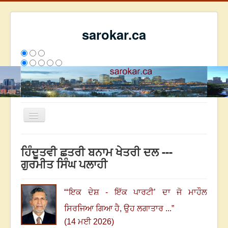
sarokar.ca
Toggle
Navigation
ਮੁੱਖ ਪੰਨਾ
ਹਿੰਦੂਤਵੀ ਛਤਰੀ ਬਨਾਮ ਖੇਤਰੀ ਦਲ ---
ਰਚਨਾਵਾਂ
ਗੁਰਮੀਤ ਸਿੰਘ ਪਲਾਹੀ
ਸਰੋਕਾਰ ਦੇ ਲੇਖਕ
ਸੰਪਰਕ
“
‘ਇਕ ਦੇਸ਼ - ਇੱਕ ਪਾਰਟੀ’ ਦਾ ਜੋ ਮਾਹੌਲ
We have 170 guests and no members online
ਸਿਰਜਿਆ ਗਿਆ ਹੈ
,
ਉਹ ਲਗਾਤਾਰ ...
”
ਇਸ ਹਫਤੇ
36058
ਇਸ ਮਹੀਨੇ
44849
2808624
(14 ਮਈ 2026)