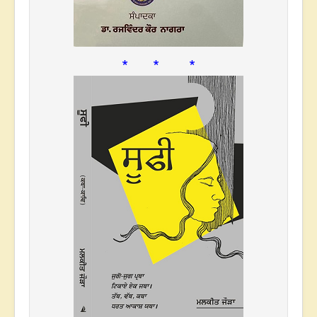
* * *