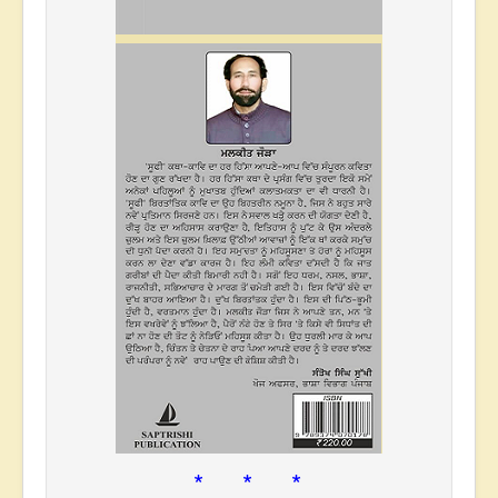
* * *