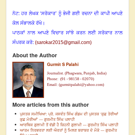
ਨੋਟ: ਹਰ ਲੇਖਕ ‘ਸਰੋਕਾਰ’ ਨੂੰ ਭੇਜੀ ਗਈ ਰਚਨਾ ਦੀ ਕਾਪੀ ਆਪਣੇ
ਕੋਲ ਸੰਭਾਲਕੇ ਰੱਖੇ।
ਪਾਠਕਾਂ ਨਾਲ ਆਪਣੇ ਵਿਚਾਰ ਸਾਂਝੇ ਕਰਨ ਲਈ ਸਰੋਕਾਰ ਨਾਲ
ਸੰਪਰਕ ਕਰੋ:
(
sarokar2015@gmail.c
om)
About the Author
Gurmit S Palahi
Journalist. (Phagwara, Punjab, India)
Phone:
(91 -
98158 - 02070)
Email: (
gurmitpalahi@yahoo.com
)
More articles from this author
ਪੁਸਤਕ ਸਮੀਖਿਆ: ਪ੍ਰੋ. ਜਸਵੰਤ ਸਿੰਘ ਗੰਡਮ ਦੀ ਪੁਸਤਕ ‘ਕੁਛ ਤੇਰੀਆਂ
ਕੁਛ ਮੇਰੀਆਂ’ --- ਗੁਰਮੀਤ ਸਿੰਘ ਪਲਾਹੀ
ਆਰਥਿਕ ਗੁਲਾਮੀ ਤੋਂ ਵੱਡੀ ਹੈ ਜ਼ਿਹਨੀ ਗੁਲਾਮੀ --- ਗੁਰਮੀਤ ਸਿੰਘ ਪਲਾਹੀ
ਆਤਮ ਨਿਰਭਰਤਾ ਲਈ ਔਰਤਾਂ ਨੂੰ ਮਿਲਣ ਬਰਾਬਰ ਦੇ ਮੌਕੇ --- ਗੁਰਮੀਤ