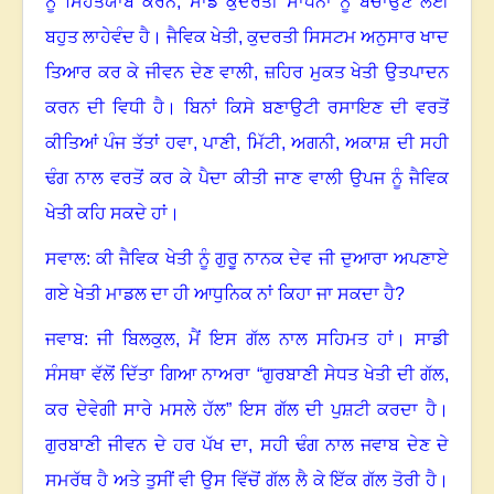
ਨੂੰ ਸਿਹਤਯਾਬ ਕਰਨ
,
ਸਾਡੇ ਕੁਦਰਤੀ ਸਾਧਨਾਂ ਨੂੰ ਬਚਾਉਣ ਲਈ
ਬਹੁਤ ਲਾਹੇਵੰਦ ਹੈ
।
ਜੈਵਿਕ ਖੇਤੀ
,
ਕੁਦਰਤੀ ਸਿਸਟਮ ਅਨੁਸਾਰ ਖਾਦ
ਤਿਆਰ ਕਰ ਕੇ ਜੀਵਨ ਦੇਣ ਵਾਲੀ
,
ਜ਼ਹਿਰ ਮੁਕਤ ਖੇਤੀ ਉਤਪਾਦਨ
ਕਰਨ ਦੀ ਵਿਧੀ ਹੈ
।
ਬਿਨਾਂ ਕਿਸੇ ਬਣਾਉਟੀ ਰਸਾਇਣ ਦੀ ਵਰਤੋਂ
ਕੀਤਿਆਂ ਪੰਜ ਤੱਤਾਂ ਹਵਾ
,
ਪਾਣੀ
,
ਮਿੱਟੀ
,
ਅਗਨੀ
,
ਅਕਾਸ਼ ਦੀ ਸਹੀ
ਢੰਗ ਨਾਲ ਵਰਤੋਂ ਕਰ ਕੇ ਪੈਦਾ ਕੀਤੀ ਜਾਣ ਵਾਲੀ ਉਪਜ ਨੂੰ ਜੈਵਿਕ
ਖੇਤੀ ਕਹਿ ਸਕਦੇ ਹਾਂ
।
ਸਵਾਲ: ਕੀ ਜੈਵਿਕ ਖੇਤੀ ਨੂੰ ਗੁਰੂ ਨਾਨਕ ਦੇਵ ਜੀ ਦੁਆਰਾ ਅਪਣਾਏ
ਗਏ ਖੇਤੀ ਮਾਡਲ ਦਾ ਹੀ ਆਧੁਨਿਕ ਨਾਂ ਕਿਹਾ ਜਾ ਸਕਦਾ ਹੈ
?
ਜਵਾਬ: ਜੀ ਬਿਲਕੁਲ
,
ਮੈਂ ਇਸ ਗੱਲ ਨਾਲ ਸਹਿਮਤ ਹਾਂ
।
ਸਾਡੀ
ਸੰਸਥਾ ਵੱਲੋਂ ਦਿੱਤਾ ਗਿਆ ਨਾਅਰਾ “ਗੁਰਬਾਣੀ ਸੇਧਤ ਖੇਤੀ ਦੀ ਗੱਲ
,
ਕਰ ਦੇਵੇਗੀ ਸਾਰੇ ਮਸਲੇ ਹੱਲ” ਇਸ ਗੱਲ ਦੀ ਪੁਸ਼ਟੀ ਕਰਦਾ ਹੈ
।
ਗੁਰਬਾਣੀ ਜੀਵਨ ਦੇ ਹਰ ਪੱਖ ਦਾ
,
ਸਹੀ ਢੰਗ ਨਾਲ ਜਵਾਬ ਦੇਣ ਦੇ
ਸਮਰੱਥ ਹੈ ਅਤੇ ਤੁਸੀਂ ਵੀ ਉਸ ਵਿੱਚੋਂ ਗੱਲ ਲੈ ਕੇ ਇੱਕ ਗੱਲ ਤੋਰੀ ਹੈ
।