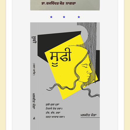
* * *