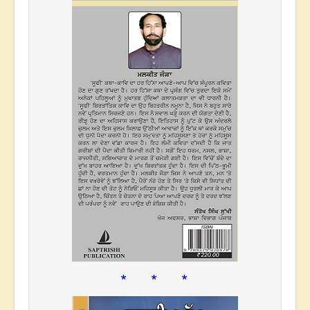
* * *