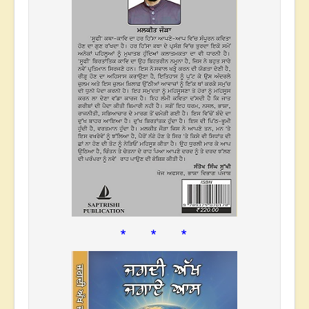
* * *