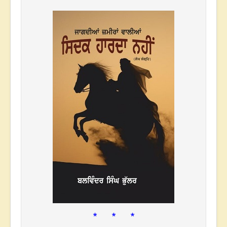
* * *