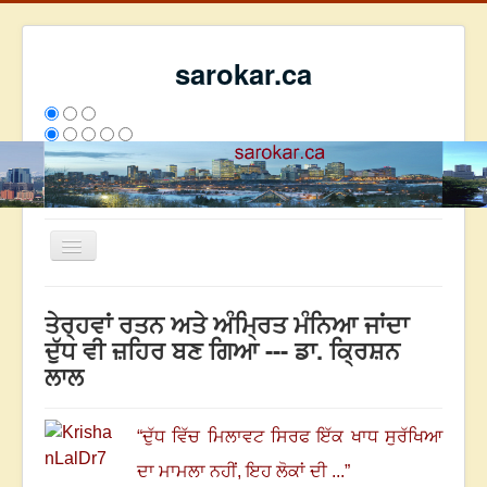
sarokar.ca
Toggle
Navigation
ਮੁੱਖ ਪੰਨਾ
ਤੇਰ੍ਹਵਾਂ ਰਤਨ ਅਤੇ ਅੰਮ੍ਰਿਤ ਮੰਨਿਆ ਜਾਂਦਾ
ਰਚਨਾਵਾਂ
ਦੁੱਧ ਵੀ ਜ਼ਹਿਰ ਬਣ ਗਿਆ --- ਡਾ. ਕ੍ਰਿਸ਼ਨ
ਲਾਲ
ਸਰੋਕਾਰ ਦੇ ਲੇਖਕ
ਸੰਪਰਕ
“
ਦੁੱਧ ਵਿੱਚ ਮਿਲਾਵਟ ਸਿਰਫ ਇੱਕ ਖਾਧ ਸੁਰੱਖਿਆ
We have 306 guests and no members online
ਇਸ ਹਫਤੇ
25502
ਇਸ ਮਹੀਨੇ
34293
2798068
ਦਾ ਮਾਮਲਾ ਨਹੀਂ
, ਇਹ ਲੋਕਾਂ ਦੀ ...
”