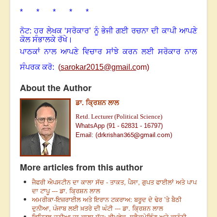
* * * * *
ਨੋਟ: ਹਰ ਲੇਖਕ ‘ਸਰੋਕਾਰ’ ਨੂੰ ਭੇਜੀ ਗਈ ਰਚਨਾ ਦੀ ਕਾਪੀ ਆਪਣੇ
ਕੋਲ ਸੰਭਾਲਕੇ ਰੱਖੇ।
ਪਾਠਕਾਂ ਨਾਲ ਆਪਣੇ ਵਿਚਾਰ ਸਾਂਝੇ ਕਰਨ ਲਈ ਸਰੋਕਾਰ ਨਾਲ
ਸੰਪਰਕ ਕਰੋ:
(
sarokar2015@gmail.c
om)
About the Author
ਡਾ. ਕ੍ਰਿਸ਼ਨ ਲਾਲ
Retd. Lecturer (Political Science)
WhatsApp (91 - 62831 - 16797)
Email:
(
drkrishan365@gmail.com)
More articles from this author
ਜੈਫਰੀ ਐਪਸਟੀਨ ਦਾ ਕਾਲਾ ਸੱਚ - ਤਾਕਤ, ਪੈਸਾ, ਗੁਪਤ ਫਾਈਲਾਂ ਅਤੇ ਪਾਪ
ਦਾ ਟਾਪੂ --- ਡਾ. ਕ੍ਰਿਸ਼ਨ ਲਾਲ
ਅਮਰੀਕਾ-ਇਜ਼ਰਾਈਲ ਅਤੇ ਇਰਾਨ ਟਕਰਾਅ: ਬਰੂਦ ਦੇ ਢੇਰ ’ਤੇ ਬੈਠੀ
ਦੁਨੀਆ, ਪੰਜਾਬ ਲਈ ਖ਼ਤਰੇ ਦੀ ਘੰਟੀ --- ਡਾ. ਕ੍ਰਿਸ਼ਨ ਲਾਲ
ਡਿਜਿਟਲ ਦੁਨੀਆ ਦਾ ਕਾਲਾ ਸੱਚ: ਡੀਪਫੇਕ, ਬਲੈਕਮੇਲਿੰਗ ਅਤੇ ਕਾਨੂੰਨੀ