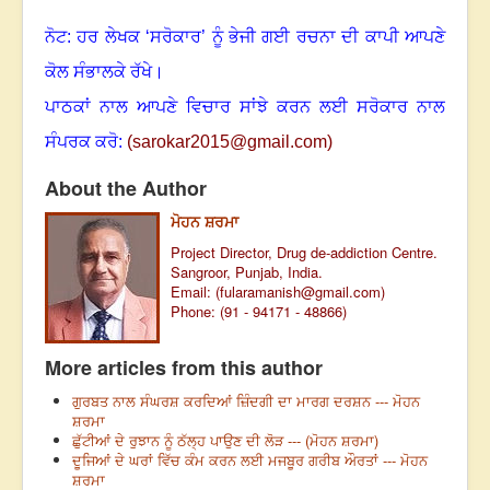
ਨੋਟ: ਹਰ ਲੇਖਕ ‘ਸਰੋਕਾਰ’ ਨੂੰ ਭੇਜੀ ਗਈ ਰਚਨਾ ਦੀ ਕਾਪੀ ਆਪਣੇ
ਕੋਲ ਸੰਭਾਲਕੇ ਰੱਖੇ।
ਪਾਠਕਾਂ ਨਾਲ ਆਪਣੇ ਵਿਚਾਰ ਸਾਂਝੇ ਕਰਨ ਲਈ ਸਰੋਕਾਰ ਨਾਲ
ਸੰਪਰਕ ਕਰੋ:
(
sarokar2015@gmail.c
om)
About the Author
ਮੋਹਨ ਸ਼ਰਮਾ
Project Director, Drug de-addiction Centre.
Sangroor, Punjab, India.
Email: (
fularamanish@gmail.com
)
Phone: (91 - 94171 - 48866)
More articles from this author
ਗੁਰਬਤ ਨਾਲ ਸੰਘਰਸ਼ ਕਰਦਿਆਂ ਜ਼ਿੰਦਗੀ ਦਾ ਮਾਰਗ ਦਰਸ਼ਨ --- ਮੋਹਨ
ਸ਼ਰਮਾ
ਛੁੱਟੀਆਂ ਦੇ ਰੁਝਾਨ ਨੂੰ ਠੱਲ੍ਹ ਪਾਉਣ ਦੀ ਲੋੜ --- (ਮੋਹਨ ਸ਼ਰਮਾ)
ਦੂਜਿਆਂ ਦੇ ਘਰਾਂ ਵਿੱਚ ਕੰਮ ਕਰਨ ਲਈ ਮਜਬੂਰ ਗਰੀਬ ਔਰਤਾਂ --- ਮੋਹਨ
ਸ਼ਰਮਾ