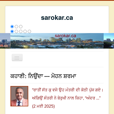
sarokar.ca
Toggle
Navigation
ਮੁੱਖ ਪੰਨਾ
ਕਹਾਣੀ: ਨਿਉਂਦਾ --- ਮੋਹਨ ਸ਼ਰਮਾ
ਰਚਨਾਵਾਂ
ਸਰੋਕਾਰ ਦੇ ਲੇਖਕ
“
ਰਾਤੀਂ ਸੱਤ ਕੁ ਵਜੇ ਉਹ ਮੰਤਰੀ ਦੀ ਕੋਠੀ ਪੁੱਜ ਗਏ।
ਸੰਪਰਕ
ਅੱਗਿਉਂ ਸੰਤਰੀ ਨੇ ਬੇਰੁਖੀ ਨਾਲ ਕਿਹਾ
, “
ਅੰਦਰ
...
”
We have 254 guests and no members online
(2 ਮਈ 2025)
ਇਸ ਹਫਤੇ
36110
ਇਸ ਮਹੀਨੇ
44901
2808676