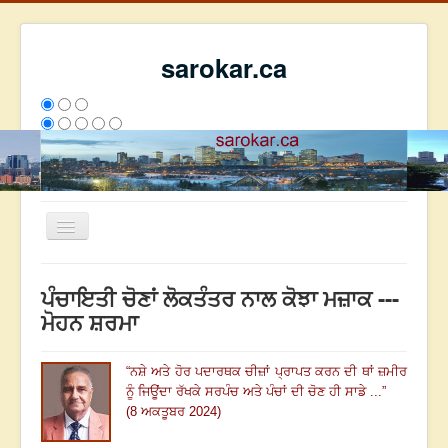
sarokar.ca
Toggle
Navigation
ਮੁੱਖ ਪੰਨਾ
ਪੰਚਾਇਤੀ ਚੋਣਾਂ ਲੋਕਤੰਤਰ ਨਾਲ ਕੋਝਾ ਮਜ਼ਾਕ ---
ਰਚਨਾਵਾਂ
ਮੋਹਨ ਸ਼ਰਮਾ
ਸਰੋਕਾਰ ਦੇ ਲੇਖਕ
“
ਨਸ਼ੇ ਅਤੇ ਹੋਰ ਪਦਾਰਥਕ ਚੀਜ਼ਾਂ ਪ੍ਰਾਪਤ ਕਰਨ ਦੀ ਥਾਂ ਜ਼ਮੀਰ
ਸੰਪਰਕ
ਨੂੰ ਜਿਊਂਦਾ ਰੱਖਕੇ ਸਰਪੰਚ ਅਤੇ ਪੰਚਾਂ ਦੀ ਚੋਣ ਹੀ ਸਾਡੇ ...
”
We have 152 guests and no members online
(8 ਅਕਤੂਬਰ 2024)
ਇਸ ਹਫਤੇ
891
ਇਸ ਮਹੀਨੇ
48471
2812246