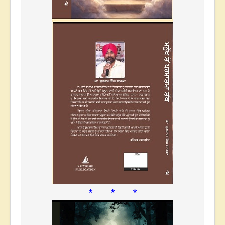
* * *