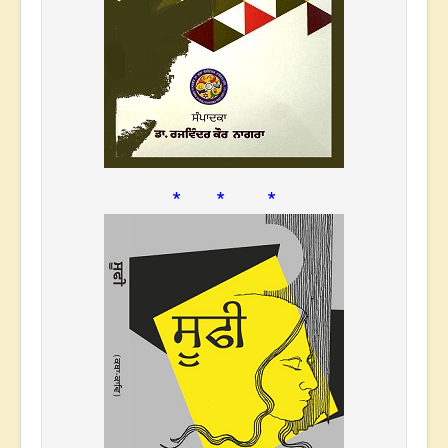
* * *