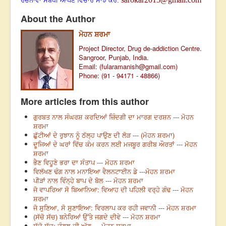
ਰਚਨਾਵਾਂ ਸਬੰਧੀ ਆਪਣੇ ਵਿਚਾਰ ਸਾਂਝੇ ਕਰੋ:
About the Author
ਮੋਹਨ ਸ਼ਰਮਾ
Project Director, Drug de-addiction Centre.
Sangroor, Punjab, India.
Email: (
fularamanish@gmail.com
)
Phone: (91 - 94171 - 48866)
More articles from this author
ਗੁਰਬਤ ਨਾਲ ਸੰਘਰਸ਼ ਕਰਦਿਆਂ ਜ਼ਿੰਦਗੀ ਦਾ ਮਾਰਗ ਦਰਸ਼ਨ --- ਮੋਹਨ
ਸ਼ਰਮਾ
ਛੁੱਟੀਆਂ ਦੇ ਰੁਝਾਨ ਨੂੰ ਠੱਲ੍ਹ ਪਾਉਣ ਦੀ ਲੋੜ --- (ਮੋਹਨ ਸ਼ਰਮਾ)
ਦੂਜਿਆਂ ਦੇ ਘਰਾਂ ਵਿੱਚ ਕੰਮ ਕਰਨ ਲਈ ਮਜਬੂਰ ਗਰੀਬ ਔਰਤਾਂ --- ਮੋਹਨ
ਸ਼ਰਮਾ
ਭੈਣ ਵਿਹੂਣੇ ਭਰਾ ਦਾ ਸੰਤਾਪ --- ਮੋਹਨ ਸ਼ਰਮਾ
ਵਿਲੱਖਣ ਢੰਗ ਨਾਲ ਮਨਾਇਆ ਵੈਲਨਟਾਈਨ ਡੇ ---ਮੋਹਨ ਸ਼ਰਮਾ
ਪੀੜਾਂ ਨਾਲ ਵਿੰਨ੍ਹੇ ਬਾਪ ਦੇ ਬੋਲ --- ਮੋਹਨ ਸ਼ਰਮਾ
ਜੋ ਵਾਪਰਿਆ ਸੋ ਬਿਆਨਿਆ: ਵਿਆਹ ਦੀ ਪਹਿਲੀ ਵਰ੍ਹੇ ਗੰਢ --- ਮੋਹਨ
ਸ਼ਰਮਾ
ਜੋ ਸੁਣਿਆ, ਸੋ ਸੁਣਾਇਆ: ਵਿਰਲਾਪ ਕਰ ਰਹੀ ਜਵਾਨੀ --- ਮੋਹਨ ਸ਼ਰਮਾ
(ਸੱਚੋ ਸੱਚ) ਬਨੇਰਿਆਂ ਉੱਤੇ ਜਗਦੇ ਦੀਵੇ --- ਮੋਹਨ ਸ਼ਰਮਾ
ਸੱਚੋ ਸੱਚ: ਜੰਗਲ ਦੀ ਅੱਗ --- ਮੋਹਨ ਸ਼ਰਮਾ