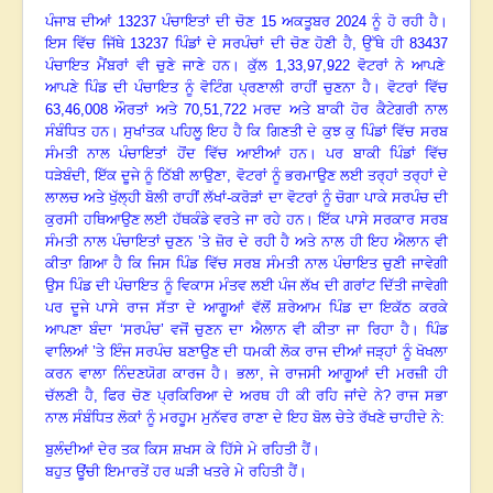
ਪੰਜਾਬ ਦੀਆਂ
13237
ਪੰਚਾਇਤਾਂ ਦੀ ਚੋਣ
15
ਅਕਤੂਬਰ
2024
ਨੂੰ ਹੋ ਰਹੀ ਹੈ
।
ਇਸ ਵਿੱਚ ਜਿੱਥੇ
13237
ਪਿੰਡਾਂ ਦੇ ਸਰਪੰਚਾਂ ਦੀ ਚੋਣ ਹੋਣੀ ਹੈ
,
ਉੱਥੇ ਹੀ
83437
ਪੰਚਾਇਤ ਮੈਂਬਰਾਂ ਵੀ ਚੁਣੇ ਜਾਣੇ ਹਨ
।
ਕੁੱਲ
1,33,97,922
ਵੋਟਰਾਂ ਨੇ ਆਪਣੇ
ਆਪਣੇ ਪਿੰਡ ਦੀ ਪੰਚਾਇਤ ਨੂੰ ਵੋਟਿੰਗ ਪ੍ਰਣਾਲੀ ਰਾਹੀਂ ਚੁਣਨਾ ਹੈ
।
ਵੋਟਰਾਂ ਵਿੱਚ
63,46,008
ਔਰਤਾਂ ਅਤੇ
70,51,722
ਮਰਦ ਅਤੇ ਬਾਕੀ ਹੋਰ ਕੈਟੇਗਰੀ ਨਾਲ
ਸੰਬੰਧਿਤ ਹਨ
।
ਸੁਖਾਂਤਕ ਪਹਿਲੂ ਇਹ ਹੈ ਕਿ ਗਿਣਤੀ ਦੇ ਕੁਝ ਕੁ ਪਿੰਡਾਂ ਵਿੱਚ ਸਰਬ
ਸੰਮਤੀ ਨਾਲ ਪੰਚਾਇਤਾਂ ਹੋਂਦ ਵਿੱਚ ਆਈਆਂ ਹਨ
।
ਪਰ ਬਾਕੀ ਪਿੰਡਾਂ ਵਿੱਚ
ਧੜੇਬੰਦੀ
,
ਇੱਕ ਦੂਜੇ ਨੂੰ ਠਿੱਬੀ ਲਾਉਣਾ
,
ਵੋਟਰਾਂ ਨੂੰ ਭਰਮਾਉਣ ਲਈ ਤਰ੍ਹਾਂ ਤਰ੍ਹਾਂ ਦੇ
ਲਾਲਚ ਅਤੇ ਖੁੱਲ੍ਹੀ ਬੋਲੀ ਰਾਹੀਂ ਲੱਖਾਂ-ਕਰੋੜਾਂ ਦਾ ਵੋਟਰਾਂ ਨੂੰ ਚੋਗਾ ਪਾਕੇ ਸਰਪੰਚ ਦੀ
ਕੁਰਸੀ ਹਥਿਆਉਣ ਲਈ ਹੱਥਕੰਡੇ ਵਰਤੇ ਜਾ ਰਹੇ ਹਨ
।
ਇੱਕ ਪਾਸੇ ਸਰਕਾਰ ਸਰਬ
ਸੰਮਤੀ ਨਾਲ ਪੰਚਾਇਤਾਂ ਚੁਣਨ ’ਤੇ ਜ਼ੋਰ ਦੇ ਰਹੀ ਹੈ ਅਤੇ ਨਾਲ ਹੀ ਇਹ ਐਲਾਨ ਵੀ
ਕੀਤਾ ਗਿਆ ਹੈ ਕਿ ਜਿਸ ਪਿੰਡ ਵਿੱਚ ਸਰਬ ਸੰਮਤੀ ਨਾਲ ਪੰਚਾਇਤ ਚੁਣੀ ਜਾਵੇਗੀ
ਉਸ ਪਿੰਡ ਦੀ ਪੰਚਾਇਤ ਨੂੰ ਵਿਕਾਸ ਮੰਤਵ ਲਈ ਪੰਜ ਲੱਖ ਦੀ ਗਰਾਂਟ ਦਿੱਤੀ ਜਾਵੇਗੀ
ਪਰ ਦੂਜੇ ਪਾਸੇ ਰਾਜ ਸੱਤਾ ਦੇ ਆਗੂਆਂ ਵੱਲੋਂ ਸ਼ਰੇਆਮ ਪਿੰਡ ਦਾ ਇਕੱਠ ਕਰਕੇ
ਆਪਣਾ ਬੰਦਾ ‘ਸਰਪੰਚ
’
ਵਜੋਂ ਚੁਣਨ ਦਾ ਐਲਾਨ ਵੀ ਕੀਤਾ ਜਾ ਰਿਹਾ ਹੈ
।
ਪਿੰਡ
ਵਾਲਿਆਂ ’ਤੇ ਇੰਜ ਸਰਪੰਚ ਬਣਾਉਣ ਦੀ ਧਮਕੀ ਲੋਕ ਰਾਜ ਦੀਆਂ ਜੜ੍ਹਾਂ ਨੂੰ ਖੋਖਲਾ
ਕਰਨ ਵਾਲਾ ਨਿੰਦਣਯੋਗ ਕਾਰਜ ਹੈ
।
ਭਲਾ
,
ਜੇ ਰਾਜਸੀ ਆਗੂਆਂ ਦੀ ਮਰਜ਼ੀ ਹੀ
ਚੱਲਣੀ ਹੈ, ਫਿਰ ਚੋਣ ਪ੍ਰਕਿਰਿਆ ਦੇ ਅਰਥ ਹੀ ਕੀ ਰਹਿ ਜਾਂਦੇ ਨੇ
?
ਰਾਜ ਸਭਾ
ਨਾਲ ਸੰਬੰਧਿਤ ਲੋਕਾਂ ਨੂੰ ਮਰਹੂਮ ਮੁਨੱਵਰ ਰਾਣਾ ਦੇ ਇਹ ਬੋਲ ਚੇਤੇ ਰੱਖਣੇ ਚਾਹੀਦੇ ਨੇ:
ਬੁਲੰਦੀਆਂ ਦੇਰ ਤਕ ਕਿਸ ਸ਼ਖਸ ਕੇ ਹਿੱਸੇ ਮੇ ਰਹਿਤੀ ਹੈਂ
।
ਬਹੁਤ ਊਂਚੀ ਇਮਾਰਤੇਂ ਹਰ ਘੜੀ ਖਤਰੇ ਮੇ ਰਹਿਤੀ ਹੈਂ
।