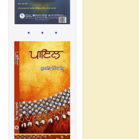
* * *