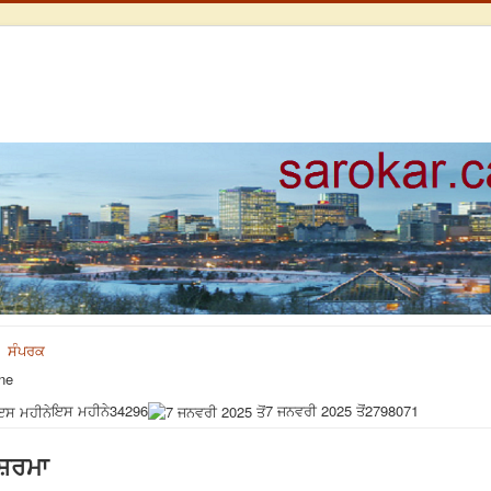
ਸੰਪਰਕ
ne
ਇਸ ਮਹੀਨੇ
34296
7 ਜਨਵਰੀ 2025 ਤੋਂ
2798071
 ਸ਼ਰਮਾ