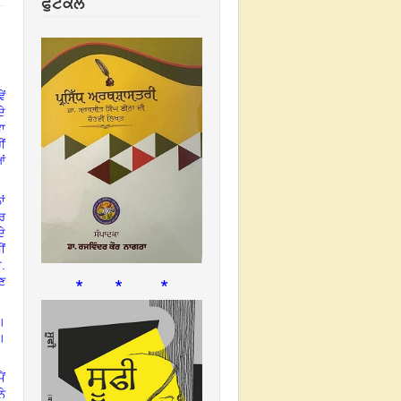
ਫੁਟਕਲ
ੇਂ
ਦੇ
ਵਾ
ੀਂ
ਆਂ
ਾਂ
ੇਰ
ਦੇ
ੀਂ
ਏ.
* * *
ੋਣ
ਆ।
ੇ।
ੈਂ
ਨੇ