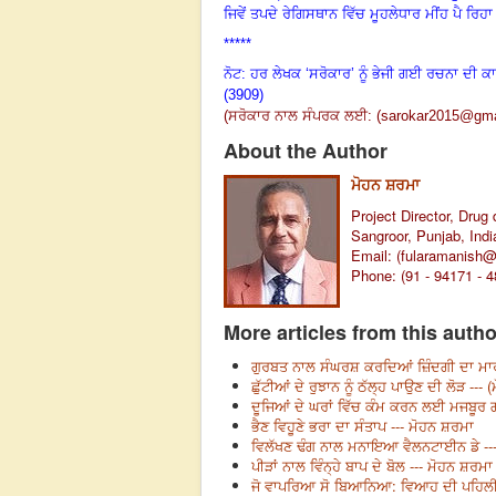
ਜਿਵੇਂ ਤਪਦੇ ਰੇਗਿਸਥਾਨ ਵਿੱਚ ਮੂਹਲੇਧਾਰ ਮੀਂਹ ਪੈ ਰਿਹ
*****
ਨੋਟ: ਹਰ ਲੇਖਕ ‘ਸਰੋਕਾਰ’ ਨੂੰ ਭੇਜੀ ਗਈ ਰਚਨਾ ਦੀ ਕ
(3909)
(
ਸਰੋਕਾਰ ਨਾਲ ਸੰਪਰਕ ਲਈ: (
sarokar2015@gma
About the Author
ਮੋਹਨ ਸ਼ਰਮਾ
Project Director, Drug 
Sangroor, Punjab, Indi
Email: (
fularamanish
Phone: (91 - 94171 - 
More articles from this autho
ਗੁਰਬਤ ਨਾਲ ਸੰਘਰਸ਼ ਕਰਦਿਆਂ ਜ਼ਿੰਦਗੀ ਦਾ ਮਾਰ
ਛੁੱਟੀਆਂ ਦੇ ਰੁਝਾਨ ਨੂੰ ਠੱਲ੍ਹ ਪਾਉਣ ਦੀ ਲੋੜ --- 
ਦੂਜਿਆਂ ਦੇ ਘਰਾਂ ਵਿੱਚ ਕੰਮ ਕਰਨ ਲਈ ਮਜਬੂਰ 
ਭੈਣ ਵਿਹੂਣੇ ਭਰਾ ਦਾ ਸੰਤਾਪ --- ਮੋਹਨ ਸ਼ਰਮਾ
ਵਿਲੱਖਣ ਢੰਗ ਨਾਲ ਮਨਾਇਆ ਵੈਲਨਟਾਈਨ ਡੇ --
ਪੀੜਾਂ ਨਾਲ ਵਿੰਨ੍ਹੇ ਬਾਪ ਦੇ ਬੋਲ --- ਮੋਹਨ ਸ਼ਰਮਾ
ਜੋ ਵਾਪਰਿਆ ਸੋ ਬਿਆਨਿਆ: ਵਿਆਹ ਦੀ ਪਹਿਲੀ ਵ