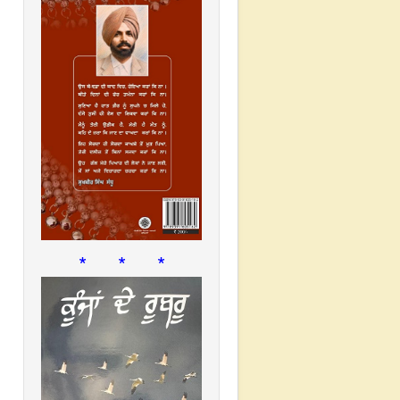
* * *