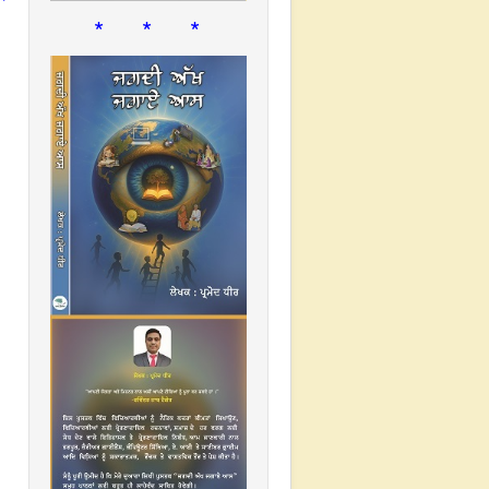
* * *