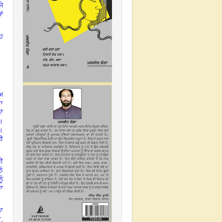
ਜੇ
ਂ
ਹ
ਾਅ
ਸਾ
ਾਂ
ੀ।
ੇ।
ਤੀ
ਹੀ
ਠੇ
ੂੰ
ਹਾ
ਲਾ
ੀ
,