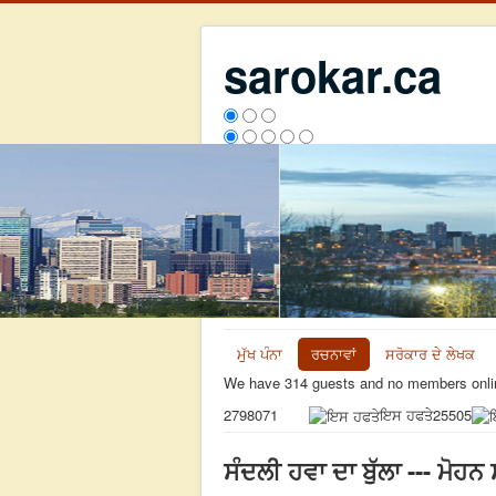
sarokar.ca
ਮੁੱਖ ਪੰਨਾ
ਰਚਨਾਵਾਂ
ਸਰੋਕਾਰ ਦੇ ਲੇਖਕ
We have 314 guests and no members onli
ਇਸ ਹਫਤੇ
25505
2798071
ਸੰਦਲੀ ਹਵਾ ਦਾ ਬੁੱਲਾ --- ਮੋਹਨ