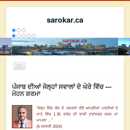
sarokar.ca
Toggle
Navigation
ਮੁੱਖ ਪੰਨਾ
ਪੰਜਾਬ ਦੀਆਂ ਜੇਲ੍ਹਾਂ ਸਵਾਲਾਂ ਦੇ ਘੇਰੇ ਵਿੱਚ ---
ਰਚਨਾਵਾਂ
ਮੋਹਨ ਸ਼ਰਮਾ
ਸਰੋਕਾਰ ਦੇ ਲੇਖਕ
“
ਜੇਲ੍ਹ ਵਿੱਚ ਬੰਦ ਦੋ ਤਸਕਰਾਂ ਵੱਲੋਂ ਆਪਣੀਆਂ ਪਤਨੀਆਂ ਦੇ
ਸੰਪਰਕ
ਖਾਤੇ ਵਿੱਚ
1.35
ਕਰੋੜ ਦੀ ਰਾਸ਼ੀ ਟਰਾਂਸਫਰ ਕਰਨ ਦਾ
We have 202 guests and no members online
ਮਾਮਲਾ ...
”
ਇਸ ਹਫਤੇ
32493
ਇਸ ਮਹੀਨੇ
41284
2805059
(6 ਜਨਵਰੀ 2024)