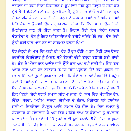
ਵਰਤਾਰੇ ਦਾ ਕੱਚਾ ਚਿੱਠਾ ਸ਼ਿਕਾਇਤ ਦੇ ਰੂਪ ਵਿੱਚ ਜਿੱਥੇ ਉਸ ਜ਼ਿਲ੍ਹੇ ਦੇ ਸਜ਼ਾ ਕੱਟ
ਚੁੱਕੇ ਕੈਦੀ ਵੱਲੋਂ ਐੱਸ.ਐੱਸ.ਪੀ ਨੂੰ ਭੇਜਿਆ ਹੈ
,
ਉੱਥੇ ਹੀ ਵੀਡੀਓ ਰਾਹੀਂ ਸਾਰਾ ਕੁਝ
ਦੱਸਕੇ ਵੀਡੀਓ ਜਨਤਕ ਕੀਤੀ ਹੈ
।
ਜੇਲ੍ਹ ਦੇ ਕਰਮਚਾਰੀਆਂ ਅਤੇ ਅਧਿਕਾਰੀਆਂ
ਉੱਤੇ ਦੋਸ਼ ਲਾਉਂਦਿਆਂ ਉਸਨੇ ਪ੍ਰਗਟਾਵਾ ਕੀਤਾ ਕਿ ਇਹ ਸਾਰਾ ਉਨ੍ਹਾਂ ਦੀ
ਮਿਲੀਭੁਗਤ ਨਾਲ ਹੀ ਕੀਤਾ ਜਾਂਦਾ ਹੈ
।
ਜਿਹੜਾ ਕੈਦੀ ਇਸ ਵਿਰੁੱਧ ਆਵਾਜ਼
ਉਠਾਉਂਦਾ ਹੈ
,
ਉਸ ਨੂੰ ਜੇਲ੍ਹ ਅਧਿਕਾਰੀਆਂ ਦੇ ਤਸੀਹੇ ਸਹਿਣੇ ਪੈਂਦੇ ਹਨ
।
ਉਸ ਕੈਦੀ
ਨੂੰ ਵੀ ਕਈ ਵਾਰ ਮਾਰ ਕੁੱਟ ਦਾ ਸਾਹਮਣਾ ਕਰਨਾ ਪਿਆ
।
ਉਹ ਜੇਲ੍ਹਾਂ ਜੋ ਆਮ ਵਿਅਕਤੀ ਦੀ ਪਹੁੰਚ ਤੋਂ ਦੂਰ ਹੁੰਦੀਆਂ ਹਨ
,
ਕੈਦੀ ਨਾਲ ਉਸਦੇ
ਨਜ਼ਦੀਕੀ ਰਿਸ਼ਤੇਦਾਰ ਨੂੰ ਮਿਲਣ ਸਮੇਂ ਉਸਦੀ ਚੰਗੀ ਤਰ੍ਹਾਂ ਤਲਾਸ਼ੀ ਲਈ ਜਾਂਦੀ
ਹੈ
।
ਗੇਟ ਦੇ ਅੰਦਰ ਜਾਣ ਆਉਣ ਵਾਲੇ ਉੱਤੇ ਬਾਜ਼ ਅੱਖ ਰੱਖੀ ਜਾਂਦੀ ਹੈ
।
ਫਿਰ ਭਲਾ
ਅੰਦਰ ਨਸ਼ਾ ਅਤੇ ਹੋਰ ਨਜਾਇਜ਼ ਸਮਾਨ ਕਿੰਜ ਪਹੁੰਚਦਾ ਹੈ
?
ਇਸ ਪ੍ਰਸ਼ਨ ਦਾ
ਜਵਾਬ ਦਿੰਦਿਆਂ ਉਸਨੇ ਪ੍ਰਗਟਾਵਾ ਕੀਤਾ ਕਿ ਕੈਦੀਆਂ ਦੀਆਂ ਬੈਰਕਾਂ ਵਿੱਚੋਂ ਪਹੁੰਚ
ਵਾਲੇ ਕੈਦੀਆਂ ਨੂੰ ਬੈਰਕ ਦਾ ਨੰਬਰਦਾਰ ਬਣਾ ਦਿੱਤਾ ਜਾਂਦਾ ਹੈ ਅਤੇ ਉਹਦੇ ਰਾਹੀਂ ਹੀ
ਇਹ ਗੋਰਖ ਧੰਦਾ ਚਲਦਾ ਹੈ
।
ਦੁਪਹਿਰ ਬਾਰਾਂ-ਇੱਕ ਵਜੇ ਅਤੇ ਫਿਰ ਸ਼ਾਮ ਨੂੰ ਬਾਹਰੋਂ
ਇੱਕ ਪੋਟਲੀ ਜਿਹੀ ਬਣਾਕੇ ਸਮਾਨ ਸੁੱਟਿਆ ਜਾਂਦਾ ਹੈ, ਜਿਸ ਵਿੱਚ ਮੋਬਾਇਲ ਫੋਨ
,
ਚਿੱਟਾ
,
ਜਰਦਾ
,
ਅਫੀਮ
,
ਸੁਲਫਾ
,
ਬੀੜੀਆਂ ਦੇ ਬੰਡਲ
,
ਮੈਡੀਕਲ ਨਸ਼ੇ ਵਾਲੀਆਂ
ਗੋਲੀਆਂ
,
ਸਿਗਨੇਚਰ ਕੈਪਸੂਲ ਆਦਿ ਸਮਾਨ ਪੈਕ ਹੁੰਦਾ ਹੈ
।
ਇਸ ਸਮਾਨ ਨੂੰ
ਨੰਬਰਦਾਰ ਹੀ ਸੰਭਾਲਦਾ ਹੈ ਅਤੇ ਫਿਰ ਮਹਿੰਗੇ ਭਾਅ ’ਤੇ ਕੈਦੀਆਂ ਨੂੰ ਸਪਲਾਈ
ਕੀਤਾ ਜਾਂਦਾ ਹੈ
।
ਜਰਦੇ ਦੀ
10
ਰੁਪਏ ਵਾਲੀ ਪੁੜੀ ਅਗਾਂਹ
5
ਸੌ ਤੋਂ ਹਜ਼ਾਰ ਰੁਪਏ
ਤਕ ਵੇਚੀ ਜਾਂਦੀ ਹੈ
।
ਇਸ ਤਰੀਕੇ ਨਾਲ ਹੀ ਸਧਾਰਨ ਹਜ਼ਾਰ ਰੁਪਏ ਵਾਲਾ ਮੋਬਾਇਲ