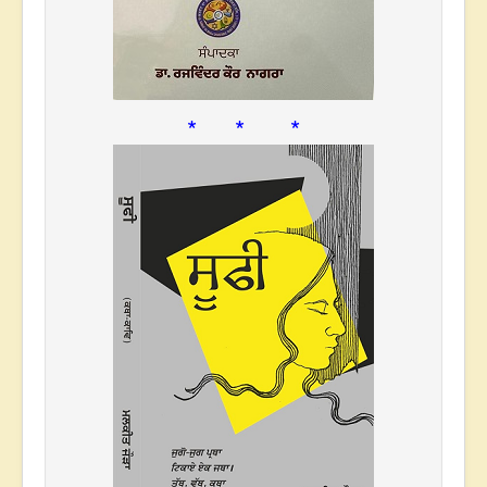
* * *