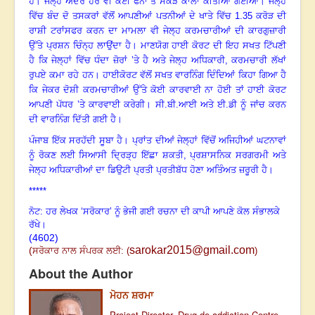
ਹੈ
।
ਜੇਲ੍ਹ ਅੰਦਰ ਹੋਰ ਵੀ ਕਈ ਫੋਨਾਂ ਤੋਂ ਸੈਂਕੜੇ ਕਾਲਾਂ ਕੀਤੀਆਂ ਗਈਆਂ
।
ਜੇਲ੍ਹ
ਵਿੱਚ ਬੰਦ ਦੋ ਤਸਕਰਾਂ ਵੱਲੋਂ ਆਪਣੀਆਂ ਪਤਨੀਆਂ ਦੇ ਖਾਤੇ ਵਿੱਚ
1.35
ਕਰੋੜ ਦੀ
ਰਾਸ਼ੀ ਟਰਾਂਸਫਰ ਕਰਨ ਦਾ ਮਾਮਲਾ ਵੀ ਜੇਲ੍ਹ ਕਰਮਚਾਰੀਆਂ ਦੀ ਕਾਰਗੁਜ਼ਾਰੀ
ਉੱਤੇ ਪ੍ਰਸ਼ਨ ਚਿੰਨ੍ਹ ਲਾਉਂਦਾ ਹੈ
।
ਮਾਣਯੋਗ ਹਾਈ ਕੋਰਟ ਦੀ ਇਹ ਸਖਤ ਟਿੱਪਣੀ
ਹੈ ਕਿ ਜੇਲ੍ਹਾਂ ਵਿੱਚ ਧੰਦਾ ਜ਼ੋਰਾਂ ’ਤੇ ਹੈ ਅਤੇ ਜੇਲ੍ਹ ਅਧਿਕਾਰੀ, ਕਰਮਚਾਰੀ ਲੱਖਾਂ
ਰੁਪਏ ਕਮਾ ਰਹੇ ਹਨ
।
ਹਾਈਕੋਰਟ ਵੱਲੋਂ ਸਖਤ ਵਾਰਨਿੰਗ ਦਿੰਦਿਆਂ ਕਿਹਾ ਗਿਆ ਹੈ
ਕਿ ਜੇਕਰ ਦੋਸ਼ੀ ਕਰਮਚਾਰੀਆਂ ਉੱਤੇ ਕੋਈ ਕਾਰਵਾਈ ਨਾ ਹੋਈ ਤਾਂ ਹਾਈ ਕੋਰਟ
ਆਪਣੀ ਪੱਧਰ ’ਤੇ ਕਾਰਵਾਈ ਕਰੇਗੀ
।
ਸੀ.ਬੀ.ਆਈ ਅਤੇ ਈ.ਡੀ ਨੂੰ ਜਾਂਚ ਕਰਨ
ਦੀ ਵਾਰਨਿੰਗ ਦਿੱਤੀ ਗਈ ਹੈ
।
ਪੰਜਾਬ ਇੱਕ ਸਰਹੱਦੀ ਸੂਬਾ ਹੈ
।
ਪ੍ਰਾਂਤ ਦੀਆਂ ਜੇਲ੍ਹਾਂ ਵਿੱਚੋਂ ਅਜਿਹੀਆਂ ਘਟਨਾਵਾਂ
ਨੂੰ ਰੋਕਣ ਲਈ ਸਿਆਸੀ ਦ੍ਰਿੜ੍ਹ ਇੱਛਾ ਸ਼ਕਤੀ
,
ਪ੍ਰਸ਼ਾਸਨਿਕ ਸਰਗਰਮੀ ਅਤੇ
ਜੇਲ੍ਹ ਅਧਿਕਾਰੀਆਂ ਦਾ ਡਿਉਟੀ ਪ੍ਰਤੀ ਪ੍ਰਤੀਬੱਧ ਹੋਣਾ ਅਤਿੰਅਤ ਜ਼ਰੂਰੀ ਹੈ
।
*****
ਨੋਟ: ਹਰ ਲੇਖਕ ‘ਸਰੋਕਾਰ’ ਨੂੰ ਭੇਜੀ ਗਈ ਰਚਨਾ ਦੀ ਕਾਪੀ ਆਪਣੇ ਕੋਲ ਸੰਭਾਲਕੇ
ਰੱਖੇ।
(4602)
sarokar2015@gmail.com
(
ਸਰੋਕਾਰ ਨਾਲ ਸੰਪਰਕ ਲਈ:
(
)
About the Author
ਮੋਹਨ ਸ਼ਰਮਾ
Project Director, Drug de-addiction Centre.