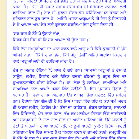
‘ਨੇਤਾ ਜੀ’ ਕਹਿਣਾ ਤਾਂ ਮਹਾਨ ਦੇਸ਼ ਭਗਤ ਨੇਤਾ ਜੀ ਸੁਭਾਸ਼ ਚੰਦਰ ਬੋਸ ਦੀ ਬੇਅਦਬੀ
ਕਰਨਾ ਹੈ
। ‘
ਨੇਤਾ ਜੀ’ ਸ਼ਬਦ ਸੁਭਾਸ਼ ਚੰਦਰ ਬੋਸ ਦੀ ਬੇਮਿਸਾਲ ਕੁਰਬਾਨੀ ਲਈ
ਵਰਤਿਆ ਜਾਂਦਾ ਹੈ
।
ਨੇਤਾ ਜੀ ਸੁਭਾਸ਼ ਚੰਦਰ ਬੋਸ ਕਹਿੰਦਿਆਂ ਮਨ ਸ਼ਰਧਾ ਅਤੇ
ਸਤਿਕਾਰ ਨਾਲ ਝੁਕ ਜਾਂਦਾ ਹੈ
।
ਅਜਿਹੇ ਮਹਾਨ ਆਗੂਆਂ ਨੇ ਹੀ ਨਿੱਜ ਨੂੰ ਤਿਲਾਂਜਲੀ
ਦੇ ਕੇ ਆਪਣਾ ਆਪ ਦੇਸ਼ ਲਈ ਕੁਰਬਾਨ ਕਰਦਿਆਂ ਇਹ ਸੁਨੇਹਾ ਦਿੱਤਾ ਸੀ:
“
ਸਰ ਕਾਟ ਕੇ ਨੇਜ਼ੇ ਪੇ ਉਠਾਏ ਰੱਖਾ
,
ਸਿਰਫ਼ ਯੇਹ ਜ਼ਿੱਦ ਥੀ ਕਿ ਸਰ ਆਪਣਾ ਭੀ ਊਂਚਾ ਹੋਗਾ
।”
ਕਿੱਥੇ ਇਹ ਜਮਹੂਰੀਅਤ ਦਾ ਘਾਣ ਕਰਨ ਵਾਲੇ ਆਗੂ ਅਤੇ ਕਿੱਥੇ ਕੁਰਬਾਨੀ ਦੇ ਪੁੰਜ
ਅਜਿਹੇ ਨੇਤਾ
।
“ਕਿੱਥੇ ਰਾਜਾ ਭੋਜ, ਕਿੱਥੇ ਗੰਗੂ ਤੇਲੀ” ਅਜਿਹੇ ਘਟੀਆ ਕਿਰਦਾਰ
ਵਾਲੇ ਆਗੂਆਂ ਲਈ ਹੀ ਵਰਤਿਆ ਜਾਂਦਾ ਹੈ
।
ਦੇਸ਼ ਨੂੰ ਅਜ਼ਾਦ ਹੋਇਆਂ
75
ਸਾਲ ਹੋ ਗਏ ਹਨ
।
ਸਿਆਸੀ ਆਗੂਆਂ ਨੇ ਦੇਸ਼ ਦੇ
ਕਾਨੂੰਨ
,
ਜ਼ਮੀਰ
,
ਸਿਧਾਂਤ ਅਤੇ ਨੈਤਿਕ ਕਦਰਾਂ ਕੀਮਤਾਂ ਨੂੰ ਬਹੁਤ ਚਿਰ ਦਾ
ਕੁਆਰਨਟਾਈਨ ਕੀਤਾ ਹੋਇਆ ਹੈ
।
ਹਾਂ
,
ਲੋਕਾਂ ਨੂੰ ਲਾਰਿਆਂ
,
ਵਾਅਦਿਆਂ ਅਤੇ
ਦਾਅਵਿਆਂ ਨਾਲ ਆਪਣੇ ਮਗਰ ਕਿੰਝ ਲਾਉਣਾ ਹੈ
,
ਇਹ ਮੁਹਾਰਤ ਉਨ੍ਹਾਂ ਨੂੰ
ਪ੍ਰਾਪਤ ਹੈ
।
ਹਵਾ ਦੇ ਰੁਖ ਅਨੁਸਾਰ ਉਹ ਆਪਣਾ ਚੋਲਾ ਬਦਲਣ ਵਿੱਚ ਮਾਹਿਰ
ਹਨ
।
ਹੈਰਾਨੀ ਇਸ ਗੱਲ ਦੀ ਹੈ ਕਿ ਜਿਸ ਪਾਰਟੀ ਵਿੱਚ ਰਹਿ ਕੇ ਕੁਝ ਸਮੇਂ ਅੰਦਰ
ਹੀ ਅਥਾਹ ਜ਼ਮੀਨ
,
ਪੈਟਰੋਲ ਪੰਪ
,
ਬੱਸਾਂ ਦਾ ਕਾਰੋਬਾਰ
,
ਕੇਬਲ ਕਾਰੋਬਾਰ
,
ਸਨਅਤਾਂ
ਵਿੱਚ ਹਿੱਸੇਦਾਰੀ
,
ਪੰਜ ਤਾਰਾ ਹੋਟਲ
,
ਵੱਖ ਵੱਖ ਮਾਫੀਆ ਗਿਰੋਹਾਂ ਵਿੱਚ ਭਾਈਵਾਲੀ
ਅਤੇ ਸਰਪ੍ਰਸਤੀ ਦੇ ਨਾਲ ਨਾਲ ਸੱਤਾ ਦਾ ਆਨੰਦ ਮਾਣਿਆ ਹੋਵੇ
,
ਉਸੇ ਪਾਰਟੀ ਨੂੰ
ਚੋਣਾਂ ਤੋਂ ਪਹਿਲਾਂ ਘਟੀਆ ਪਾਰਟੀ ਕਹਿ ਕੇ ਦੂਜੀ ਪਾਰਟੀ ਨੂੰ ਲੋਕ ਹਿਤੈਸ਼ੀ ਪਾਰਟੀ
ਕਹਿੰਦਿਆਂ ਉਸ ਵਿੱਚ ਸ਼ਾਮਲ ਹੋ ਕੇ ਵਿਕਾਸ ਕਰਨ ਦੇ ਦਾਅਵੇ ਕਰਨੇ
,
ਜਮਹੂਰੀਅਤ
ਦੇ ਮੱਥੇ ’ਤੇ ਧੱਬਾ ਹੈ
।
ਦਰਅਸਲ ਜੇਕਰ ਦੇਸ਼ ਭੁੱਖ-ਮਰੀ ਅਤੇ ਕੁਪੋਸ਼ਨ ਵਿੱਚ ਸੰਸਾਰ