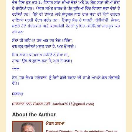
ਦੇਸ਼ ਵਿੱਚ ਹੁਣ ਤਕ
15
ਵਿਧਾਨ ਸਭਾ ਦੀਆਂ ਚੋਣਾਂ ਅਤੇ
16
ਲੋਕ ਸਭਾ ਦੀਆਂ ਚੋਣਾਂ
ਹੋ ਚੁੱਕੀਆਂ ਹਨ
।
ਪੰਜਾਬ ਸਮੇਤ ਭਾਰਤ ਦੇ ਪੰਜ ਸੂਬਿਆਂ ਵਿੱਚ ਵਿਧਾਨ ਸਭਾ ਚੋਣਾਂ ਹੋ
ਰਹੀਆਂ ਹਨ
।
ਪੈਸੇ ਦੀ ਤਾਕਤ ਅਤੇ ਬਾਹੂਬਲ ਨਾਲ ਰਾਜ ਸਤਾ ਦੀ ਪੌੜੀ ਚੜ੍ਹਨ
ਵਾਲਿਆਂ ਪ੍ਰਤੀ ਵੋਟਰ ਸੁਚੇਤ ਹਨ
।
ਉਸਾਰੂ ਸੋਚ ਦੇ ਧਾਰਨੀ
,
ਬੁੱਧੀਜੀਵੀ
,
ਲੇਖਕ
,
ਸੁਲਝੇ ਹੋਏ ਪੱਤਰਕਾਰ ਅਤੇ ਕਰਮਯੋਗੀ ਵੋਟਰਾਂ ਨੂੰ ਇਹ ਕਹਿੰਦਿਆਂ ਜਾਗਰੂਕ ਕਰ
ਰਹੇ ਹਨ:
ਸੱਤਾ ਕੀ ਸ਼ਹਿ ਪਾ ਕਰ ਅਬ ਹਰ ਏਕ ਪਰਿੰਦਾ
,
ਚੁਣ ਕਰ ਕਲੀਆਂ ਮਸਲ ਰਹਾ ਹੈ
,
ਅਬ ਤੋਂ ਜਾਗੋ
।
ਜਿਸ ਭਾਰਤ ਕਾ ਖ਼ਵਾਬ ਸ਼ਹੀਦੋਂ ਨੇ ਦੇਖਾ ਥਾ
,
ਹਾਕਮ ਉਸ ਕੋ ਕੁਚਲ ਰਹਾ ਹੈ
,
ਅਬ ਤੋਂ ਜਾਗੋ
।
*****
ਨੋਟ: ਹਰ ਲੇਖਕ ‘ਸਰੋਕਾਰ’ ਨੂੰ ਭੇਜੀ ਗਈ ਰਚਨਾ ਦੀ ਕਾਪੀ ਆਪਣੇ ਕੋਲ ਸੰਭਾਲਕੇ
ਰੱਖੇ।
(3295)
(
ਸਰੋਕਾਰ ਨਾਲ ਸੰਪਰਕ ਲਈ
:
sarokar2015@gmail.com
)
About the Author
ਮੋਹਨ ਸ਼ਰਮਾ
Project Director, Drug de-addiction Centre.