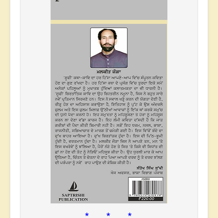
* * *