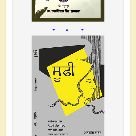
* * *