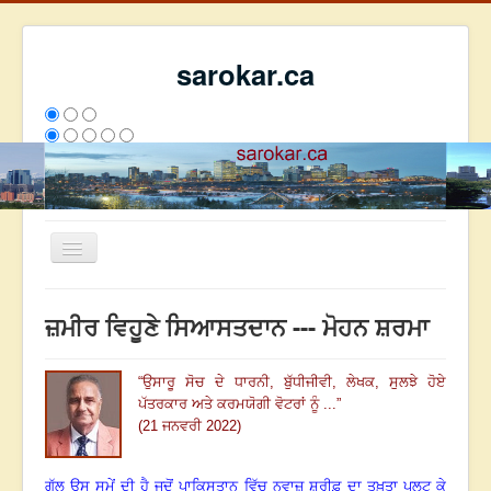
sarokar.ca
Toggle
Navigation
ਮੁੱਖ ਪੰਨਾ
ਜ਼ਮੀਰ ਵਿਹੂਣੇ ਸਿਆਸਤਦਾਨ --- ਮੋਹਨ ਸ਼ਰਮਾ
ਰਚਨਾਵਾਂ
ਸਰੋਕਾਰ ਦੇ ਲੇਖਕ
“
ਉਸਾਰੂ ਸੋਚ ਦੇ ਧਾਰਨੀ
,
ਬੁੱਧੀਜੀਵੀ
,
ਲੇਖਕ
,
ਸੁਲਝੇ ਹੋਏ
ਪੱਤਰਕਾਰ ਅਤੇ ਕਰਮਯੋਗੀ ਵੋਟਰਾਂ ਨੂੰ ...
”
ਸੰਪਰਕ
(21 ਜਨਵਰੀ 2022)
We have 151 guests and no members online
ਇਸ ਹਫਤੇ
1515
ਇਸ ਮਹੀਨੇ
49095
2812870
ਗੱਲ ਉਸ ਸਮੇਂ ਦੀ ਹੈ ਜਦੋਂ ਪਾਕਿਸਤਾਨ ਵਿੱਚ ਨਵਾਜ਼ ਸ਼ਰੀਫ਼ ਦਾ ਤਖ਼ਤਾ ਪਲਟ ਕੇ