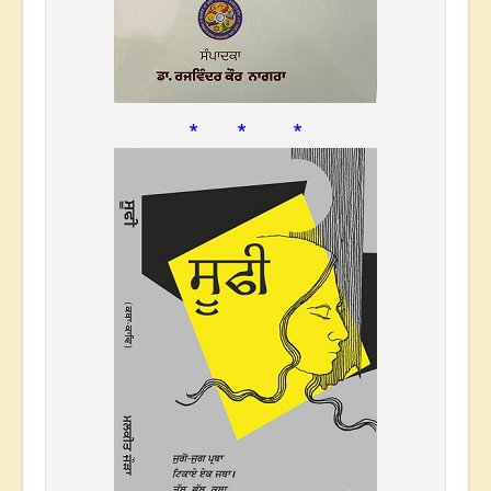
* * *