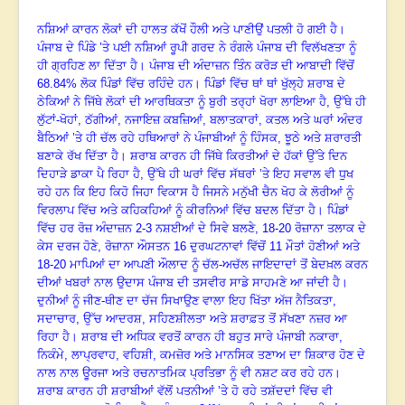
ਨਸ਼ਿਆਂ ਕਾਰਨ ਲੋਕਾਂ ਦੀ ਹਾਲਤ ਕੱਖੋਂ ਹੌਲੀ ਅਤੇ ਪਾਣੀਉਂ ਪਤਲੀ ਹੋ ਗਈ ਹੈ
।
ਪੰਜਾਬ ਦੇ ਪਿੰਡੇ ’ਤੇ ਪਈ ਨਸ਼ਿਆਂ ਰੂਪੀ ਗਰਦ ਨੇ ਰੰਗਲੇ ਪੰਜਾਬ ਦੀ ਵਿਲੱਖਣਤਾ ਨੂੰ
ਹੀ ਗ੍ਰਹਿਣ ਲਾ ਦਿੱਤਾ ਹੈ
।
ਪੰਜਾਬ ਦੀ ਅੰਦਾਜ਼ਨ ਤਿੰਨ ਕਰੋੜ ਦੀ ਆਬਾਦੀ ਵਿੱਚੋਂ
68.84%
ਲੋਕ ਪਿੰਡਾਂ ਵਿੱਚ ਰਹਿੰਦੇ ਹਨ
।
ਪਿੰਡਾਂ ਵਿੱਚ ਥਾਂ ਥਾਂ ਖੁੱਲ੍ਹੇ ਸ਼ਰਾਬ ਦੇ
ਠੇਕਿਆਂ ਨੇ ਜਿੱਥੇ ਲੋਕਾਂ ਦੀ ਆਰਥਿਕਤਾ ਨੂੰ ਬੁਰੀ ਤਰ੍ਹਾਂ ਖੋਰਾ ਲਾਇਆ ਹੈ
,
ਉੱਥੇ ਹੀ
ਲੁੱਟਾਂ
-
ਖੋਹਾਂ
,
ਠੱਗੀਆਂ
,
ਨਜਾਇਜ਼ ਕਬਜ਼ਿਆਂ
,
ਬਲਾਤਕਾਰਾਂ
,
ਕਤਲ ਅਤੇ ਘਰਾਂ ਅੰਦਰ
ਬੈਠਿਆਂ ’ਤੇ ਹੀ ਚੱਲ ਰਹੇ ਹਥਿਆਰਾਂ ਨੇ ਪੰਜਾਬੀਆਂ ਨੂੰ ਹਿੰਸਕ
,
ਝੂਠੇ ਅਤੇ ਸ਼ਰਾਰਤੀ
ਬਣਾਕੇ ਰੱਖ ਦਿੱਤਾ ਹੈ
।
ਸ਼ਰਾਬ ਕਾਰਨ ਹੀ ਜਿੱਥੇ ਕਿਰਤੀਆਂ ਦੇ ਹੱਕਾਂ ਉੱਤੇ ਦਿਨ
ਦਿਹਾੜੇ ਡਾਕਾ ਪੈ ਰਿਹਾ ਹੈ
,
ਉੱਥੇ ਹੀ ਘਰਾਂ ਵਿੱਚ ਸੱਥਰਾਂ ’ਤੇ ਇਹ ਸਵਾਲ ਵੀ ਧੁਖ
ਰਹੇ ਹਨ ਕਿ ਇਹ ਕਿਹੋ ਜਿਹਾ ਵਿਕਾਸ ਹੈ ਜਿਸਨੇ ਮਨੁੱਖੀ ਚੈਨ ਖੋਹ ਕੇ ਲੋਰੀਆਂ ਨੂੰ
ਵਿਰਲਾਪ ਵਿੱਚ ਅਤੇ ਕਹਿਕਹਿਆਂ ਨੂੰ ਕੀਰਨਿਆਂ ਵਿੱਚ ਬਦਲ ਦਿੱਤਾ ਹੈ
।
ਪਿੰਡਾਂ
ਵਿੱਚ ਹਰ ਰੋਜ਼ ਅੰਦਾਜ਼ਨ
2-3
ਨਸ਼ਈਆਂ ਦੇ ਸਿਵੇ ਬਲਣੇ
, 18-20
ਰੋਜ਼ਾਨਾ ਤਲਾਕ ਦੇ
ਕੇਸ ਦਰਜ ਹੋਣੇ
,
ਰੋਜ਼ਾਨਾ ਔਸਤਨ
16
ਦੁਰਘਟਨਾਵਾਂ ਵਿੱਚੋਂ
11
ਮੌਤਾਂ ਹੋਣੀਆਂ ਅਤੇ
18-20
ਮਾਪਿਆਂ ਦਾ ਆਪਣੀ ਔਲਾਦ ਨੂੰ ਚੱਲ-ਅਚੱਲ ਜਾਇਦਾਦਾਂ ਤੋਂ ਬੇਦਖ਼ਲ ਕਰਨ
ਦੀਆਂ ਖਬਰਾਂ ਨਾਲ ਉਦਾਸ ਪੰਜਾਬ ਦੀ ਤਸਵੀਰ ਸਾਡੇ ਸਾਹਮਣੇ ਆ ਜਾਂਦੀ ਹੈ
।
ਦੁਨੀਆਂ ਨੂੰ ਜੀਣ-ਥੀਣ ਦਾ ਚੱਜ ਸਿਖਾਉਣ ਵਾਲਾ ਇਹ ਖਿੱਤਾ ਅੱਜ ਨੈਤਿਕਤਾ
,
ਸਦਾਚਾਰ
,
ਉੱਚ ਆਦਰਸ਼
,
ਸਹਿਣਸ਼ੀਲਤਾ ਅਤੇ ਸ਼ਰਾਫ਼ਤ ਤੋਂ ਸੱਖਣਾ ਨਜ਼ਰ ਆ
ਰਿਹਾ ਹੈ
।
ਸ਼ਰਾਬ ਦੀ ਅਧਿਕ ਵਰਤੋਂ ਕਾਰਨ ਹੀ ਬਹੁਤ ਸਾਰੇ ਪੰਜਾਬੀ ਨਕਾਰਾ
,
ਨਿਕੰਮੇ
,
ਲਾਪ੍ਰਵਾਹ
,
ਵਹਿਸ਼ੀ
,
ਕਮਜ਼ੋਰ ਅਤੇ ਮਾਨਸਿਕ ਤਣਾਅ ਦਾ ਸ਼ਿਕਾਰ ਹੋਣ ਦੇ
ਨਾਲ ਨਾਲ ਊਰਜਾ ਅਤੇ ਰਚਨਾਤਮਿਕ ਪ੍ਰਤਿਭਾ ਨੂੰ ਵੀ ਨਸ਼ਟ ਕਰ ਰਹੇ ਹਨ
।
ਸ਼ਰਾਬ ਕਾਰਨ ਹੀ ਸ਼ਰਾਬੀਆਂ ਵੱਲੋਂ ਪਤਨੀਆਂ ’ਤੇ ਹੋ ਰਹੇ ਤਸ਼ੱਦਦਾਂ ਵਿੱਚ ਵੀ