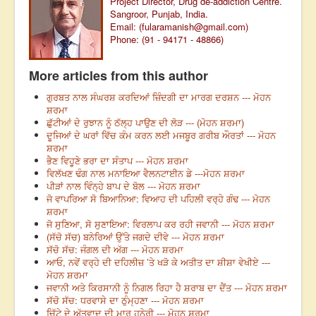
Project Director, Drug de-addiction Centre.
Sangroor, Punjab, India.
Email: (
fularamanish@gmail.com
)
Phone: (91 - 94171 - 48866)
More articles from this author
ਗੁਰਬਤ ਨਾਲ ਸੰਘਰਸ਼ ਕਰਦਿਆਂ ਜ਼ਿੰਦਗੀ ਦਾ ਮਾਰਗ ਦਰਸ਼ਨ --- ਮੋਹਨ
ਸ਼ਰਮਾ
ਛੁੱਟੀਆਂ ਦੇ ਰੁਝਾਨ ਨੂੰ ਠੱਲ੍ਹ ਪਾਉਣ ਦੀ ਲੋੜ --- (ਮੋਹਨ ਸ਼ਰਮਾ)
ਦੂਜਿਆਂ ਦੇ ਘਰਾਂ ਵਿੱਚ ਕੰਮ ਕਰਨ ਲਈ ਮਜਬੂਰ ਗਰੀਬ ਔਰਤਾਂ --- ਮੋਹਨ
ਸ਼ਰਮਾ
ਭੈਣ ਵਿਹੂਣੇ ਭਰਾ ਦਾ ਸੰਤਾਪ --- ਮੋਹਨ ਸ਼ਰਮਾ
ਵਿਲੱਖਣ ਢੰਗ ਨਾਲ ਮਨਾਇਆ ਵੈਲਨਟਾਈਨ ਡੇ ---ਮੋਹਨ ਸ਼ਰਮਾ
ਪੀੜਾਂ ਨਾਲ ਵਿੰਨ੍ਹੇ ਬਾਪ ਦੇ ਬੋਲ --- ਮੋਹਨ ਸ਼ਰਮਾ
ਜੋ ਵਾਪਰਿਆ ਸੋ ਬਿਆਨਿਆ: ਵਿਆਹ ਦੀ ਪਹਿਲੀ ਵਰ੍ਹੇ ਗੰਢ --- ਮੋਹਨ
ਸ਼ਰਮਾ
ਜੋ ਸੁਣਿਆ, ਸੋ ਸੁਣਾਇਆ: ਵਿਰਲਾਪ ਕਰ ਰਹੀ ਜਵਾਨੀ --- ਮੋਹਨ ਸ਼ਰਮਾ
(ਸੱਚੋ ਸੱਚ) ਬਨੇਰਿਆਂ ਉੱਤੇ ਜਗਦੇ ਦੀਵੇ --- ਮੋਹਨ ਸ਼ਰਮਾ
ਸੱਚੋ ਸੱਚ: ਜੰਗਲ ਦੀ ਅੱਗ --- ਮੋਹਨ ਸ਼ਰਮਾ
ਆਓ, ਨਵੇਂ ਵਰ੍ਹੇ ਦੀ ਦਹਿਲੀਜ਼ ’ਤੇ ਖੜੋ ਕੇ ਅਤੀਤ ਦਾ ਸ਼ੀਸ਼ਾ ਵੇਖੀਏ ---
ਮੋਹਨ ਸ਼ਰਮਾ
ਜਵਾਨੀ ਅਤੇ ਕਿਰਸਾਨੀ ਨੂੰ ਨਿਗਲ ਰਿਹਾ ਹੈ ਸ਼ਰਾਬ ਦਾ ਦੈਂਤ --- ਮੋਹਨ ਸ਼ਰਮਾ
ਸੱਚੋ ਸੱਚ: ਧਰਵਾਸੇ ਦਾ ਠੁੰਮ੍ਹਣਾ --- ਮੋਹਨ ਸ਼ਰਮਾ
ਚਿੱਟੇ ਦੇ ਅੱਤਵਾਦ ਦੀ ਮਾਰੂ ਹਨੇਰੀ --- ਮੋਹਨ ਸ਼ਰਮਾ