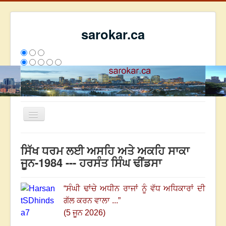
sarokar.ca
Toggle
Navigation
ਮੁੱਖ ਪੰਨਾ
ਸਿੱਖ ਧਰਮ ਲਈ ਅਸਹਿ ਅਤੇ ਅਕਹਿ ਸਾਕਾ
ਰਚਨਾਵਾਂ
ਜੂਨ-1984 --- ਹਰਸੰਤ ਸਿੰਘ ਢੀਂਡਸਾ
ਸਰੋਕਾਰ ਦੇ ਲੇਖਕ
“
ਸੰਘੀ ਢਾਂਚੇ ਅਧੀਨ ਰਾਜਾਂ ਨੂੰ ਵੱਧ ਅਧਿਕਾਰਾਂ ਦੀ
ਸੰਪਰਕ
ਗੱਲ ਕਰਨ ਵਾਲਾ ...
”
We have 81 guests and no members online
(5 ਜੂਨ 2026)
ਅੱਜ
711
ਕੱਲ੍ਹ
5139
ਇਸ ਹਫਤੇ
20967
2793533