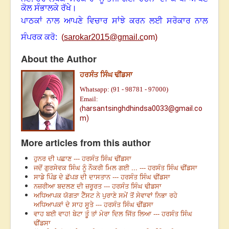
ਕੋਲ ਸੰਭਾਲਕੇ ਰੱਖੇ।
ਪਾਠਕਾਂ ਨਾਲ ਆਪਣੇ ਵਿਚਾਰ ਸਾਂਝੇ ਕਰਨ ਲਈ ਸਰੋਕਾਰ ਨਾਲ
ਸੰਪਰਕ ਕਰੋ:
(
sarokar2015@gmail.c
om)
About the Author
ਹਰਸੰਤ ਸਿੰਘ ਢੀਂਡਸਾ
Whatsapp: (91 - 98781 - 97000)
Email:
harsantsinghdhindsa0033@gmail.co
(
m)
More articles from this author
ਹੁਨਰ ਦੀ ਪਛਾਣ --- ਹਰਸੰਤ ਸਿੰਘ ਢੀਂਡਸਾ
ਜਦੋਂ ਗੁਰਸੇਵਕ ਸਿੰਘ ਨੂੰ ਨੌਕਰੀ ਮਿਲ ਗਈ ... --- ਹਰਸੰਤ ਸਿੰਘ ਢੀਂਡਸਾ
ਸਾਡੇ ਪਿੰਡ ਦੇ ਛੱਪੜ ਦੀ ਦਾਸਤਾਨ --- ਹਰਸੰਤ ਸਿੰਘ ਢੀਂਡਸਾ
ਨਜ਼ਰੀਆ ਬਦਲਣ ਦੀ ਜ਼ਰੂਰਤ --- ਹਰਸੰਤ ਸਿੰਘ ਢੀਡਸਾ
ਅਧਿਆਪਕ ਯੋਗਤਾ ਟੈੱਸਟ ਨੇ ਪੁਰਾਣੇ ਸਮੇਂ ਤੋਂ ਸੇਵਾਵਾਂ ਨਿਭਾ ਰਹੇ
ਅਧਿਆਪਕਾਂ ਦੇ ਸਾਹ ਸੂਤੇ --- ਹਰਸੰਤ ਸਿੰਘ ਢੀਂਡਸਾ
ਵਾਹ ਬਈ ਵਾਹ! ਬੇਟਾ ਤੂੰ ਤਾਂ ਮੇਰਾ ਦਿਲ ਜਿੱਤ ਲਿਆ --- ਹਰਸੰਤ ਸਿੰਘ
ਢੀਂਡਸਾ