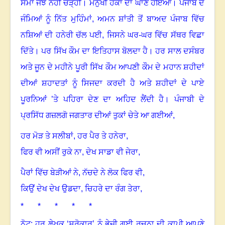
ਸਮਾਂ ਜੰਝ ਨਹੀਂ ਚੜ੍ਹੀ
।
ਮਨੁੱਖੀ ਹੱਕਾਂ ਦਾ ਘਾਣ ਹੋਇਆ
।
ਪੰਜਾਬ ਦੇ
ਜੰਮਿਆਂ ਨੂੰ ਨਿੱਤ ਮੁਹਿੰਮਾਂ
,
ਅਮਨ ਸ਼ਾਂਤੀ ਤੋਂ ਬਾਅਦ ਪੰਜਾਬ ਵਿੱਚ
ਨਸ਼ਿਆਂ ਦੀ ਹਨੇਰੀ ਚੱਲ ਪਈ
,
ਜਿਸਨੇ ਘਰ-ਘਰ ਵਿੱਚ ਸੱਥਰ ਵਿਛਾ
ਦਿੱਤੇ
।
ਪਰ ਸਿੱਖ ਕੌਮ ਦਾ ਇਤਿਹਾਸ ਬੋਲਦਾ ਹੈ
।
ਹਰ ਸਾਲ ਦਸੰਬਰ
ਅਤੇ ਜੂਨ ਦੇ ਮਹੀਨੇ ਪੂਰੀ ਸਿੱਖ ਕੌਮ ਆਪਣੀ ਕੌਮ ਦੇ ਮਹਾਨ ਸ਼ਹੀਦਾਂ
ਦੀਆਂ ਸ਼ਹਾਦਤਾਂ ਨੂੰ ਸਿਜਦਾ ਕਰਦੀ ਹੈ ਅਤੇ ਸ਼ਹੀਦਾਂ ਦੇ ਪਾਏ
ਪੂਰਨਿਆਂ ’ਤੇ ਪਹਿਰਾ ਦੇਣ ਦਾ ਅਹਿਦ ਲੈਂਦੀ ਹੈ
।
ਪੰਜਾਬੀ ਦੇ
ਪ੍ਰਸਿੱਧ ਗਜ਼ਲਗੋ ਜਗਤਾਰ ਦੀਆਂ ਤੁਕਾਂ ਚੇਤੇ ਆ ਗਈਆਂ
,
ਹਰ ਮੋੜ ਤੇ ਸਲੀਬਾਂ
,
ਹਰ ਪੈਰ ਤੇ ਹਨੇਰਾ
,
ਫਿਰ ਵੀ ਅਸੀਂ ਰੁਕੇ ਨਾ
,
ਦੇਖ ਸਾਡਾ ਵੀ ਜੇਰਾ
,
ਪੈਰਾਂ ਵਿੱਚ ਬੇੜੀਆਂ ਨੇ
,
ਨੱਚਦੇ ਨੇ ਲੋਕ ਫਿਰ ਵੀ
,
ਕਿਉਂ ਦੇਖ ਦੇਖ ਉਡਦਾ
,
ਚਿਹਰੇ ਦਾ ਰੰਗ ਤੇਰਾ
,
* * * * *
ਨੋਟ: ਹਰ ਲੇਖਕ ‘ਸਰੋਕਾਰ’ ਨੂੰ ਭੇਜੀ ਗਈ ਰਚਨਾ ਦੀ ਕਾਪੀ ਆਪਣੇ