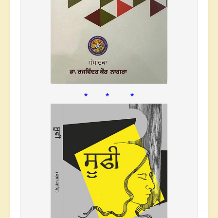
* * *