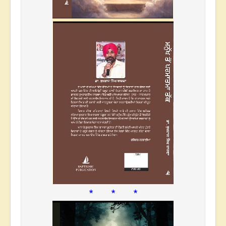
* * *