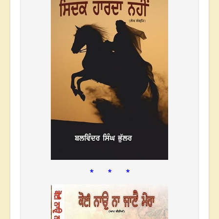
* * *