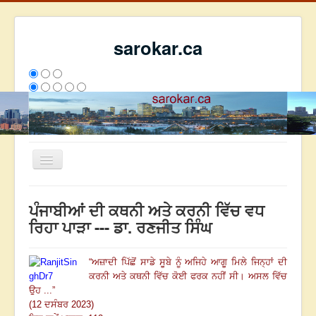
sarokar.ca
Toggle
Navigation
ਮੁੱਖ ਪੰਨਾ
ਪੰਜਾਬੀਆਂ ਦੀ ਕਥਨੀ ਅਤੇ ਕਰਨੀ ਵਿੱਚ ਵਧ
ਰਚਨਾਵਾਂ
ਰਿਹਾ ਪਾੜਾ --- ਡਾ. ਰਣਜੀਤ ਸਿੰਘ
ਸਰੋਕਾਰ ਦੇ ਲੇਖਕ
“
ਅਜ਼ਾਦੀ ਪਿੱਛੋਂ ਸਾਡੇ ਸੂਬੇ ਨੂੰ ਅਜਿਹੇ ਆਗੂ ਮਿਲੇ ਜਿਨ੍ਹਾਂ ਦੀ
ਸੰਪਰਕ
ਕਰਨੀ ਅਤੇ ਕਥਨੀ ਵਿੱਚ ਕੋਈ ਫਰਕ ਨਹੀਂ ਸੀ
।
ਅਸਲ ਵਿੱਚ
We have 459 guests and no members online
ਉਹ ...
”
ਇਸ ਹਫਤੇ
25871
ਇਸ ਮਹੀਨੇ
34662
2798437
(12 ਦਸੰਬਰ 2023)