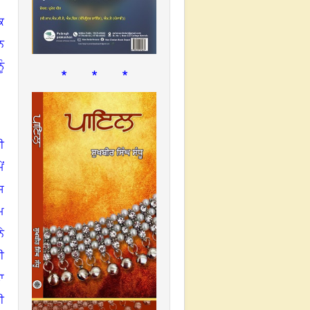
ਕ
ਨ
ੰ
* * *
ੀ
ਂ
ਸ
ਮ
ੇ
ੀ
ਾ
ੀ