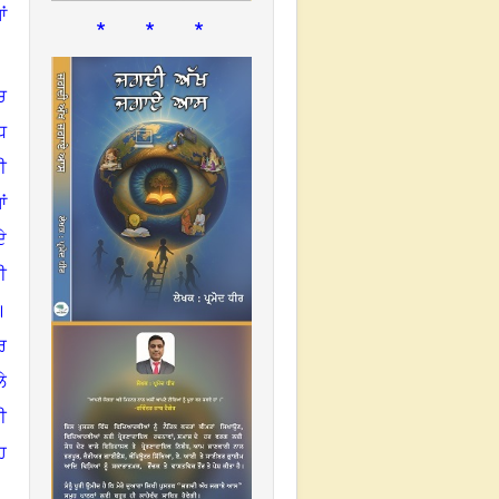
ਂ
* * *
ਚ
ੱਧ
ੀ
ਂ
ੇ
ੀ
।
ਰ
ੇ
ੀ
ਹ