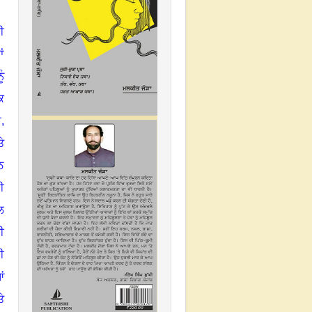
ੀ
ਂ
ੰ
ਕ
ਂ
,
ੇ
ਠ
ੀ
ਲ
ੀ
ੀ
ਂ
ੇ