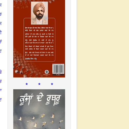
ਸ
ਝ
ਸ
ੀ
ਂ
ਦ
ੇ
ਚ
* * *
ਾ
ਦ