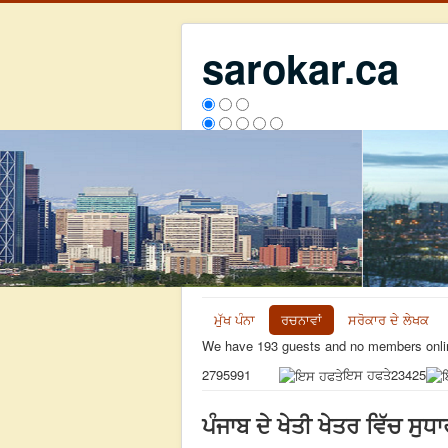
sarokar.ca
ਮੁੱਖ ਪੰਨਾ
ਰਚਨਾਵਾਂ
ਸਰੋਕਾਰ ਦੇ ਲੇਖਕ
We have 193 guests and no members onli
ਇਸ ਹਫਤੇ
23425
2795991
ਪੰਜਾਬ ਦੇ ਖੇਤੀ ਖੇਤਰ ਵਿੱਚ ਸੁਧ