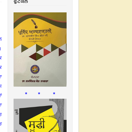
ਫੁਟਕਲ
ਲ
।
ਕ
ਕ
ਆ
ਸ
* * *
ਂ
ਆ
ਰ
ੜ