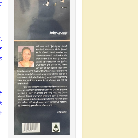
ਚ
,
ਝ
ਤ
ੀ
ੇ
ਈ