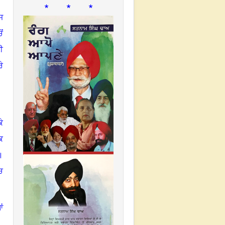
* * *
ਜ
ਂ
ੀ
ੇ
ੇ
ਕ
।
ਚ
ਂ