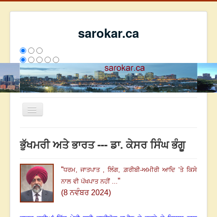
sarokar.ca
Toggle
Navigation
ਮੁੱਖ ਪੰਨਾ
ਭੁੱਖਮਰੀ ਅਤੇ ਭਾਰਤ --- ਡਾ. ਕੇਸਰ ਸਿੰਘ ਭੰਗੂ
ਰਚਨਾਵਾਂ
ਸਰੋਕਾਰ ਦੇ ਲੇਖਕ
“
ਧਰਮ
,
ਜਾਤਪਾਤ
,
ਲਿੰਗ
,
ਗ਼ਰੀਬੀ-ਅਮੀਰੀ
ਆਦਿ
’
ਤੇ ਕਿਸੇ
”
ਨਾਲ ਵੀ ਪੱਖਪਾਤ ਨਹੀਂ ...
ਸੰਪਰਕ
(8 ਨਵੰਬਰ 2024)
We have 86 guests and no members online
ਅੱਜ
1117
ਕੱਲ੍ਹ
5139
ਇਸ ਹਫਤੇ
21373
2793939