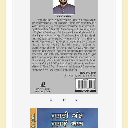
* * *