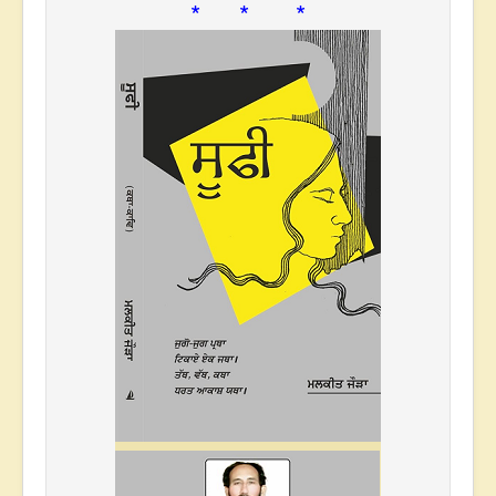
* * *