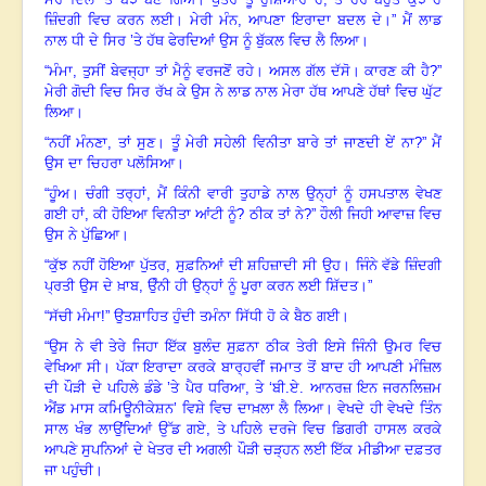
ਜ਼ਿੰਦਗੀ ਵਿਚ ਕਰਨ ਲਈ
।
ਮੇਰੀ ਮੰਨ
,
ਆਪਣਾ ਇਰਾਦਾ ਬਦਲ ਦੇ
।
” ਮੈਂ ਲਾਡ
ਨਾਲ ਧੀ ਦੇ ਸਿਰ ’ਤੇ ਹੱਥ ਫੇਰਦਿਆਂ ਉਸ ਨੂੰ ਬੁੱਕਲ ਵਿਚ ਲੈ ਲਿਆ
।
“
ਮੰਮਾ
,
ਤੁਸੀਂ ਬੇਵਜ੍ਹਾ ਤਾਂ ਮੈਨੂੰ ਵਰਜਣੋਂ ਰਹੇ
।
ਅਸਲ ਗੱਲ ਦੱਸੋ
।
ਕਾਰਣ ਕੀ ਹੈ
?”
ਮੇਰੀ ਗੋਦੀ ਵਿਚ ਸਿਰ ਰੱਖ ਕੇ ਉਸ ਨੇ ਲਾਡ ਨਾਲ ਮੇਰਾ ਹੱਥ ਆਪਣੇ ਹੱਥਾਂ ਵਿਚ ਘੁੱਟ
ਲਿਆ
।
“
ਨਹੀਂ ਮੰਨਣਾ
,
ਤਾਂ ਸੁਣ
।
ਤੂੰ ਮੇਰੀ ਸਹੇਲੀ ਵਿਨੀਤਾ ਬਾਰੇ ਤਾਂ ਜਾਣਦੀ ਏਂ ਨਾ
?”
ਮੈਂ
ਉਸ ਦਾ ਚਿਹਰਾ ਪਲੋਸਿਆ
।
“
ਹੂੰਅ
।
ਚੰਗੀ ਤਰ੍ਹਾਂ
,
ਮੈਂ ਕਿੰਨੀ ਵਾਰੀ ਤੁਹਾਡੇ ਨਾਲ ਉਨ੍ਹਾਂ ਨੂੰ ਹਸਪਤਾਲ ਵੇਖਣ
ਗਈ ਹਾਂ
,
ਕੀ ਹੋਇਆ ਵਿਨੀਤਾ ਆਂਟੀ ਨੂੰ
?
ਠੀਕ ਤਾਂ ਨੇ
?”
ਹੌਲੀ ਜਿਹੀ ਆਵਾਜ਼ ਵਿਚ
ਉਸ ਨੇ ਪੁੱਛਿਆ
।
“
ਕੁੱਝ ਨਹੀਂ ਹੋਇਆ ਪੁੱਤਰ
,
ਸੁਫ਼ਨਿਆਂ ਦੀ ਸ਼ਹਿਜ਼ਾਦੀ ਸੀ ਉਹ
।
ਜਿੰਨੇ ਵੱਡੇ ਜ਼ਿੰਦਗੀ
ਪ੍ਰਤੀ ਉਸ ਦੇ ਖ਼ਾਬ
,
ਉੰਨੀ ਹੀ ਉਨ੍ਹਾਂ ਨੂੰ ਪੂਰਾ ਕਰਨ ਲਈ ਸ਼ਿੱਦਤ
।
”
“
ਸੱਚੀ ਮੰਮਾ!” ਉਤਸ਼ਾਹਿਤ ਹੁੰਦੀ ਤਮੰਨਾ ਸਿੱਧੀ ਹੋ ਕੇ ਬੈਠ ਗਈ
।
“
ਉਸ ਨੇ ਵੀ ਤੇਰੇ ਜਿਹਾ ਇੱਕ ਬੁਲੰਦ ਸੁਫ਼ਨਾ ਠੀਕ ਤੇਰੀ ਇਸੇ ਜਿੰਨੀ ਉਮਰ ਵਿਚ
ਵੇਖਿਆ ਸੀ
।
ਪੱਕਾ ਇਰਾਦਾ ਕਰਕੇ ਬਾਰ੍ਹਵੀਂ ਜਮਾਤ ਤੋਂ ਬਾਦ ਹੀ ਆਪਣੀ ਮੰਜ਼ਿਲ
ਦੀ ਪੌੜੀ ਦੇ ਪਹਿਲੇ ਡੰਡੇ ’ਤੇ ਪੈਰ ਧਰਿਆ
,
ਤੇ ‘ਬੀ.ਏ. ਆਨਰਜ਼ ਇਨ ਜਰਨਲਿਜ਼ਮ
ਐਂਡ ਮਾਸ ਕਮਿਊਨੀਕੇਸ਼ਨ’ ਵਿਸ਼ੇ ਵਿਚ ਦਾਖ਼ਲਾ ਲੈ ਲਿਆ
।
ਵੇਖਦੇ ਹੀ ਵੇਖਦੇ ਤਿੰਨ
ਸਾਲ ਖੰਭ ਲਾਉਂਦਿਆਂ ਉੱਡ ਗਏ
,
ਤੇ ਪਹਿਲੇ ਦਰਜੇ ਵਿਚ ਡਿਗਰੀ ਹਾਸਲ ਕਰਕੇ
ਆਪਣੇ ਸੁਪਨਿਆਂ ਦੇ ਖੇਤਰ ਦੀ ਅਗਲੀ ਪੌੜੀ ਚੜ੍ਹਨ ਲਈ ਇੱਕ ਮੀਡੀਆ ਦਫ਼ਤਰ
ਜਾ ਪਹੁੰਚੀ
।