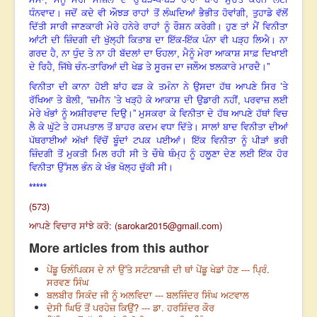
ਧੰਨਵਾਦ
।
ਜਦੋਂ ਕਦੇ ਵੀ ਔਝੜ ਰਾਹਾਂ ਤੋਂ ਲੰਘਦਿਆਂ ਭੈਭੀਤ ਹੋਵਾਂਗੀ
,
ਤੁਹਾਡੇ ਵੱਲੋਂ
ਦਿੱਤੀ ਸਾਰੀ ਜਾਣਕਾਰੀ ਮੇਰੇ ਹਨੇਰੇ ਰਾਹਾਂ ਨੂੰ ਰੌਸ਼ਨ ਕਰੇਗੀ
।
ਹੁਣ ਤਾਂ ਮੈਂ ਵਿਨੀਤਾ
ਆਂਟੀ ਦੀ ਜ਼ਿੰਦਗੀ ਦੀ ਖੁੱਲ੍ਹੀ ਕਿਤਾਬ ਦਾ ਇੱਕ-ਇੱਕ ਪੰਨਾ ਵੀ ਪੜ੍ਹ ਲਿਐ
।
ਨਾ
ਗਰਦ ਹੈ
,
ਨਾ ਧੁੰਦ ਤੇ ਨਾ ਹੀ ਬੱਦਲਾਂ ਦਾ ਓਹਲਾ
,
ਮੈਨੂੰ ਮੇਰਾ ਆਕਾਸ਼ ਸਾਫ਼ ਦਿਖਾਈ
ਦੇ ਰਿਹੈ
,
ਜਿੱਥੇ ਚੰਨ-ਤਾਰਿਆਂ ਦੀ ਖੇਡ ਤੇ ਸੂਰਜ ਦਾ ਜਲੌਅ ਝਲਕਾਰੇ ਮਾਰਦੈ
।
”
ਵਿਨੀਤਾ ਦੀ ਕਾਨਾ ਹੋਈ ਬਾਂਹ ਫੜ ਕੇ ਤਮੰਨਾ ਨੇ ਉਸਦਾ ਹੱਥ ਆਪਣੇ ਸਿਰ ’ਤੇ
ਰੱਖਿਆ ਤੇ ਬੋਲੀ
, “
ਜ਼ਮੀਨ ’ਤੇ ਖੜ੍ਹੋ ਕੇ ਆਕਾਸ਼ ਦੀ ਉਡਾਰੀ ਨਹੀਂ
,
ਪਰਵਾਜ਼ ਲਈ
ਮੇਰੇ ਖੰਭਾਂ ਨੂੰ ਅਸ਼ੀਰਵਾਦ ਦਿਉ
।”
ਮੁਸਕਰਾ ਕੇ ਵਿਨੀਤਾ ਦੇ ਹੱਥ ਆਪਣੇ ਹੱਥਾਂ ਵਿਚ
ਲੈ ਕੇ ਘੁੱਟੇ ਤੇ ਹਸਪਤਾਲ ਤੋਂ ਬਾਹਰ ਕਦਮ ਵਧਾ ਦਿੱਤੇ
।
ਸਾਲਾਂ ਬਾਦ ਵਿਨੀਤਾ ਦੀਆਂ
ਪੱਥਰਾਈਆਂ ਅੱਖਾਂ ਵਿੱਚੋਂ ਬੂੰਦਾਂ ਟਪਕ ਪਈਆਂ
।
ਇੱਕ ਵਿਨੀਤਾ ਨੂੰ ਪੀੜਾਂ ਭਰੀ
ਜ਼ਿੰਦਗੀ ਤੋਂ ਮੁਕਤੀ ਮਿਲ ਰਹੀ ਸੀ ਤੇ ਚੌਥੇ ਥੰਮ੍ਹ ਨੂੰ ਹਲੂਣਾ ਦੇਣ ਲਈ ਇੱਕ ਹੋਰ
ਵਿਨੀਤਾ ਉੱਸਲ ਭੰਨ ਕੇ ਖੰਭ ਖੋਲ੍ਹ ਚੁੱਕੀ ਸੀ
।
*****
(573)
ਆਪਣੇ ਵਿਚਾਰ ਸਾਂਝੇ ਕਰੋ: (
sarokar2015@gmail.com
)
More articles from this author
ਪੇਂਡੂ ਓਲੰਪਿਕਸ ਦੇ ਨਾਂ ਉੱਤੇ ਸਟੰਟਬਾਜ਼ੀ ਦੀ ਥਾਂ ਪੇਂਡੂ ਖੇਡਾਂ ਹੋਣ --- ਪ੍ਰਿੰ.
ਸਰਵਣ ਸਿੰਘ
ਬਲਬੀਰ ਸਿਕੰਦ ਜੀ ਨੂੰ ਅਲਵਿਦਾ --- ਬਲਜਿੰਦਰ ਸਿੰਘ ਅਟਵਾਲ
ਦੇਸੀ ਘਿਓ ਤੋਂ ਪਰਹੇਜ਼ ਕਿਉਂ? --- ਡਾ. ਹਰਸ਼ਿੰਦਰ ਕੌਰ