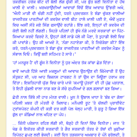
ਤਕਰੀਬਨ ਹਰੇਕ ਬੀਟ ਦੀ ਬੋਲੀ ਲੱਗ ਚੁੱਕੀ ਸੀ
,
ਪਰ ਬੁੱਤ ਬਣੀ ਵਿਨੀਤਾ ਦੇ ਹੱਥ
ਖਾਲੀ ਦੇ ਖਾਲੀ
।
ਖਰਖਰਾਉਂਦੀਆਂ ਆਵਾਜ਼ਾਂ ਵਿੱਚੋਂ ਇੱਕ ਆਵਾਜ਼ ਉੱਭਰੀ ਅਖੇ
,
“
ਐਨੀ ਮਾੜੀ ਵੀ ਚੰਗੀ ਨਹੀਂ ਹੁੰਦੀ
,
ਧਰਨੇ ਪ੍ਰਦਰਸ਼ਨ ਤੇ ਝੰਡਾ ਚੁੱਕਣ ਵਾਲੀਆਂ
ਰਾਜਨੀਤਕ ਪਾਰਟੀਆਂ ਦੀ ਕਵਰੇਜ ਵਾਲੀ ਬੀਟ ਹਾਲੇ ਖ਼ਾਲੀ ਪਈ ਏ
,
ਐਵੇਂ ਮੁਫ਼ਤ
ਵਿਚ ਅਸੀਂ ਸੱਤੇ ਜਣੇ ਸਿੰਗ ਫਸਾਉਂਦੇ ਰਹਾਂਗੇ
।
ਇੰਝ ਕਰੋ
,
ਇਨ੍ਹਾਂ ਦੀ ਕਵਰੇਜ ਦੀ
ਕੋਈ ਬੋਲੀ ਨਹੀਂ ਲੱਗਣੀ
।
ਜਿਹੜੇ ਪਹਿਲਾਂ ਹੀ ਭੁੱਖੇ ਨੰਗੇ ਮਰਦੇ ਸਰਕਾਰਾਂ ਦਾ ਪਿੱਟ-
ਸਿਆਪਾ ਕਰਦੇ ਫਿਰਦੇ ਨੇ
,
ਉਨ੍ਹਾਂ ਕੋਲੋਂ ਸਾਡੇ ਪੱਲੇ ਕੀ ਪੈਣਾ
,
ਤੇ ਤੁਹਾਡੀ ਝੋਲੀ ਵਿਚ
ਕੀ ਪਾਵਾਂਗੇ
।
ਉਹ ਕੀ ਆਖਦੇ ਨੇ
, ‘
ਨੰਗਾ ਨਹਾਏਗਾ ਕੀ
,
ਤੇ ਨਿਚੋੜੇਗਾ ਕੀ
?’
ਇੰਝ
ਕਰੋ
,
ਧਰਨੇ-ਪ੍ਰਦਰਸ਼ਨ ਤੇ ਝੰਡਾ ਚੁੱਕ ਰਾਜਨੀਤਕ ਪਾਰਟੀਆਂ ਦੀ ਕਵਰੇਜ ਮੈਡਮ ਨੂੰ
ਸੰਭਾਲ ਦਿਓ
।
ਕਿਉਂ ਬਈ ਸਹਿਮਤ ਹੋ ਸਾਰੇ
।”
‘
ਹਾਂ ਮਨਜ਼ੂਰ ਹੈ’ ਦੀ ਗੂੰਜ ਨੇ ਵਿਨੀਤਾ ਨੂੰ ਧੁਰ ਅੰਦਰ ਤੱਕ ਕਾਂਬਾ ਛੇੜ ਦਿੱਤਾ
।
ਭਾਵੇਂ ਆਪਣੇ ਹਿੱਸੇ ਆਈ ਮਜ਼ਲੂਮਾਂ ਦੀ ਆਵਾਜ਼ ਉਠਾਉਣ ਦੀ ਜ਼ਿੰਮੇਵਾਰੀ ਤੋਂ ਉਹ
ਸੰਤੁਸ਼ਟ ਸੀ
,
ਪਰ ਆਹ ਬਿਜ਼ਨਸ ਟਾਰਗਟ ਨੇ ਤਾਂ ਉਸ ਦਾ ਜਿਊਣਾ ਹਰਾਮ ਕਰ
ਦਿੱਤਾ
।
ਇਸ਼ਤਿਹਾਰੀ ਯੁੱਗ ਵਿਚ ਚਾਰੇ ਪਾਸੇ ‘ਕਮਾਊ ਪੁੱਤਰਾਂ’ ਦੀ ਹੀ ਪੁੱਛ ਪੜਤਾਲ
,
ਤੇ ਇਹੀ ਕੁੰਡਲੀ ਵਾਲਾ ਨਾਗ ਬਣ ਕੇ ਸੱਚੇ ਸੁਪਨਿਆਂ ਦੇ ਗਲ਼ ਗਲ਼ਾਵਾਂ ਬਣ ਗਿਆ
।
ਛੇਤੀ ਨਾਲ ਕਿੱਥੇ ਸੀ ਹਾਰ ਮੰਨਣ ਵਾਲੀ
।
ਖ਼ੂਨ ਨੇ ਉਬਾਲ ਖਾਧਾ ਤੇ ‘ਬੰਬ ਦਾ ਗੋਲਾ’
ਪਹਿਲੀ ਖ਼ਬਰ ਹੀ ਮੰਤਰੀ ਦੇ ਖ਼ਿਲਾਫ
।
ਮਨੌਪਲੀ ਰੂਟ ’ਤੇ ਚੱਲਦੀ ਪ੍ਰਾਈਵੇਟ
ਟ੍ਰਾਂਸਪੋਰਟ ਕੰਪਨੀ ਦੀ ਕੜੀ ਦਰ ਕੜੀ ਪੋਲ ਖੋਲ੍ਹ ਮਾਰੀ
,
ਤੇ ਸ਼ੁਰੂ ਹੋ ਗਿਆ ਇੱਕ
ਫੁੱਲ ਦਾ ਕੰਡਿਆਂ ਨਾਲ ਖਹਿਣ ਦਾ ਪੰਧ
।
...
ਕਿੰਨੀ ਪਰੇਸ਼ਾਨ ਰਹਿਣ ਲੱਗੀ ਸੀ
,
ਥੋੜ੍ਹੇ ਹੀ ਦਿਨਾਂ ਵਿੱਚ ਵਿਨੀਤਾ
।
ਜਾਨ ’ਤੇ
ਖੇਡ ਕੇ ਇਕੱਤਰ ਕੀਤੀ ਸਰਕਾਰੀ ਤੇ ਗੈਰ ਸਰਕਾਰੀ ਤੰਤਰ ਦੇ ਤੱਥਾਂ ਦੀ ਖ਼ੁਫ਼ੀਆ
ਰਿਪੋਰਟ ਛਪਣ ਲਈ ਭੇਜਦੀ
।
ਕਈ ਦਿਨ ਤੜਕਸਾਰ ਅਖ਼ਬਾਰ ਦੇ ਪੰਨੇ ਫਰੋਲਦੀ
,
ਤੇ