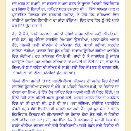
ਜਦੋਂ ਖ਼ਬਰ ਨਾ ਛਪਦੀ
,
ਤਾਂ ਦਫ਼ਤਰ ਤੋਂ ਪਤਾ ਕਰਨ ’ਤੇ ਸੂਚਨਾ ਮਿਲਦੀ ‘ਇਸ਼ਤਿਹਾਰ
ਛਪ ਗਿਆ ਹੈ ਇਨ੍ਹਾਂ ਦਾ
,
ਰਿਪੋਰਟ ਬਹੁਤ ਦਮਦਾਰ ਸੀ
।
’ ਕਿੰਨੀ ਘਾਲਣਾ ਘਾਲ ਕੇ
ਪ੍ਰਾਈਵੇਟ ਬਿਲਡਰ ਵੱਲੋਂ ਸਰਕਾਰੀ ਜ਼ਮੀਨਾਂ
,
ਤੇ ਇੱਥੋਂ ਤੱਕ ਦਰਿਆਵਾਂ ਵਿਚ
ਕੀਤੀਆਂ ਨਜਾਇਜ਼ ਉਸਾਰੀਆਂ ਦਾ ਭਾਂਡਾ ਭੰਨਿਆ
।
ਇੱਕ ਵਾਰ ਫਿਰ ਲੂੰ ਕੰਢੇ ਖੜ੍ਹੇ
ਕਰ ਦਿੱਤੇ ਉਸ ਯਾਦ ਨੇ ...
ਹੱਦ ਹੈ ਵੈਸੇ
,
ਕਿਵੇਂ ਸਰਕਾਰੀ ਜ਼ਮੀਨਾਂ ਦੀਆਂ ਰਜਿਸਟਰੀਆਂ ਲਈ ਐੱਨ.ਓ.ਸੀ.
ਜਾਰੀ ਹੋਏ
,
ਬਹੁ-ਮੰਜ਼ਿਲਾ ਨਜਾਇਜ਼ ਇਮਾਰਤਾਂ ਉੱਸਰੀਆਂ
,
ਪਲਾਟ-ਫਲੈਟ ਅਲਾਟ
ਹੋਏ
,
ਬਿਜਲੀ ਪਾਣੀ ਸੀਵਰੇਜ ਦੇ ਕੁਨੈਕਸ਼ਨ ਲੱਗੇ
,
ਸੜਕਾਂ ਬਣੀਆਂ
,
ਸਟ੍ਰੀਟ
ਲਾਇਟਾਂ ਲੱਗੀਆਂ
,
ਪਾਰਕਾਂ ਵਿਚ ਫੁੱਲ ਮਹਿਕੇ
,
ਚਮਚਮਾਉਂਦੀਆਂ ਗੱਡੀਆਂ ਪਾਰਕਿੰਗ
ਵਿਚ ਲੱਗੀਆਂ
।
ਹਰ ਕੁਨੈਕਸ਼ਨ ਐੱਨ.ਓ.ਸੀ. ਜਾਰੀ ਹੋ ਕੇ ਨਾਜਾਇਜ਼ ਨੂੰ ਜਾਇਜ਼
ਬਣਾਉਂਦਾ ਗਿਆ
,
ਪਰ ਆਖਿਰ ਦਰਿਆ ਨੇ ਤਾਂ ਆਪਣੀ ਥਾਂ ਲੈਣੀ ਹੀ ਸੀ
,
ਭਾਂਡਾ ਭੱਜ
ਗਿਆ
,
ਤੇ ਲੱਖਾਂ ਕਰੋੜਾਂ ਦੀ ਕੀਮਤ ਦੇ ਸੁਪਨੇ ਪਾਣੀ ਵਿਚ ਕੱਖ ਬਣ ਕੇ ਰੁੜ੍ਹਨ ਲੱਗੇ
,
ਤਾਂ ਖਰੀਦਦਾਰਾਂ ਦੀਆਂ ਤਰੇਲੀਆਂ ਛੁੱਟ ਗਈਆਂ।
‘
ਰੇਲਵੇ ਦੀਆਂ ਜ਼ਮੀਨਾਂ ’ਤੇ ਬਣੇ ਮਲਟੀਪਲੈਕਸ’ ‘ਜੰਗਲਾਤ ਦੀ ਜ਼ਮੀਨ ਵਿਚ ਹੋਈਆਂ
ਨਜਾਇਜ਼ ਉਸਾਰੀਆਂ ਸਵਾਲਾਂ ਦੇ ਘੇਰੇ ’ਚ’ ਪਹਿਲੀ ਰਿਪੋਰਟ ਛਪੀ
,
ਤਾਂ ਵਿਨੀਤਾ ਦਾ
ਹੌਂਸਲਾ ਵਧ ਗਿਆ
,
ਤੇ ਇੱਕ ਹੋਰ ਰਿਪੋਰਟ ਵਿਚ ਅਗਲੀ ਕੜੀ ਵੀ ਖੋਲ੍ਹ ਦਿੱਤੀ
,
ਪਰ
ਜਿੰਨੀ ਤੇਜ਼ੀ ਨਾਲ ਪਹਿਲੀ ਖ਼ਬਰ ਸੁਰਖ਼ੀ ਬਣੀ
,
ਅਗਲੀ ਅਗਲੇ ਦਿਨ ਦੇ ਅਡੀਸ਼ਨ
ਵਿਚ ਤਾਂ ਕੀ ਛਪਣੀ ਸੀ
,
ਛਪੀ ਹੀ ਨਾ
।
ਪਤਾ ਲੱਗਿਆ
,
ਸੰਬੰਧਿਤ ਪ੍ਰਾਈਵੇਟ
ਕੰਪਨੀ ਬਹੁਤ ਵੱਡੀ ਇਸ਼ਤਿਹਾਰੀ ਪਾਰਟੀ ਬਣ ਗਈ ਹੈ
।
ਪੂਰੇ ਪੂਰੇ ਪੇਜ ਦੇ ਰੰਗੀਨ
ਇਸ਼ਤਿਹਾਰ ਬਿਲਡਰ ਦੀ ਈਮਾਨਦਾਰੀ ਦਾ ਰੋਜ਼ਾਨਾ ਹੋਕਾ ਦੇਣ ਲੱਗੇ
,
ਜੋ ਵਿਨੀਤਾ
ਲਈ ਹਉਕਾ ਬਣ ਗਏ
।
ਹਾਂ
,
ਪਰ ਇੱਕ ਗੱਲ ਹੈ ਫ਼ਨੀਅਰ ਨੂੰ ਪਟਾਰੀ ਵਿਚ ਬੰਦ
ਕਰਕੇ ਮੀਡੀਆ ਦਫ਼ਤਰ ਲਈ ਵੱਡੀ ਇਸ਼ਤਿਹਾਰੀ ਪਾਰਟੀ ਜੋੜਨ ਲਈ ਵਿਨੀਤਾ ਦੀ