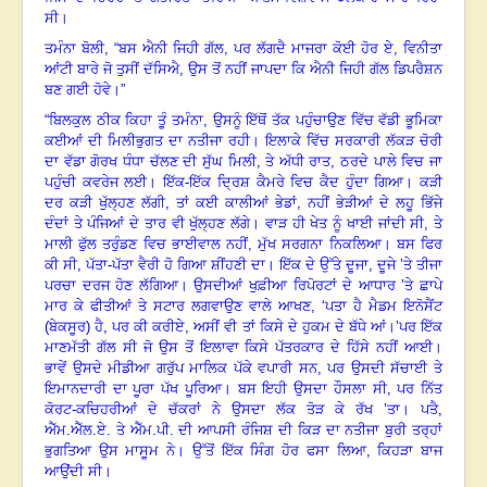
ਸੀ
।
ਤਮੰਨਾ ਬੋਲੀ
, “
ਬਸ ਐਨੀ ਜਿਹੀ ਗੱਲ
,
ਪਰ ਲੱਗਦੈ ਮਾਜਰਾ ਕੋਈ ਹੋਰ ਏ
,
ਵਿਨੀਤਾ
ਆਂਟੀ ਬਾਰੇ ਜੋ ਤੁਸੀਂ ਦੱਸਿਐ
,
ਉਸ ਤੋਂ ਨਹੀਂ ਜਾਪਦਾ ਕਿ ਐਨੀ ਜਿਹੀ ਗੱਲ ਡਿਪਰੈਸ਼ਨ
ਬਣ ਗਈ ਹੋਵੇ
।”
“
ਬਿਲਕੁਲ ਠੀਕ ਕਿਹਾ ਤੂੰ ਤਮੰਨਾ
,
ਉਸਨੂੰ ਇੱਥੋਂ ਤੱਕ ਪਹੁੰਚਾਉਣ ਵਿੱਚ ਵੱਡੀ ਭੂਮਿਕਾ
ਕਈਆਂ ਦੀ ਮਿਲੀਭੁਗਤ ਦਾ ਨਤੀਜਾ ਰਹੀ
।
ਇਲਾਕੇ ਵਿੱਚ ਸਰਕਾਰੀ ਲੱਕੜ ਚੋਰੀ
ਦਾ ਵੱਡਾ ਗੋਰਖ ਧੰਧਾ ਚੱਲਣ ਦੀ ਸੁੱਘ ਮਿਲੀ
,
ਤੇ ਅੱਧੀ ਰਾਤ
,
ਠਰਦੇ ਪਾਲੇ ਵਿਚ ਜਾ
ਪਹੁੰਚੀ ਕਵਰੇਜ ਲਈ
।
ਇੱਕ-ਇੱਕ ਦ੍ਰਿਸ਼ ਕੈਮਰੇ ਵਿਚ ਕੈਦ ਹੁੰਦਾ ਗਿਆ
।
ਕੜੀ
ਦਰ ਕੜੀ ਖੁੱਲ੍ਹਣ ਲੱਗੀ
,
ਤਾਂ ਕਈ ਕਾਲੀਆਂ ਭੇਡਾਂ, ਨਹੀਂ ਭੇੜੀਆਂ ਦੇ ਲਹੂ ਭਿੱਜੇ
ਦੰਦਾਂ ਤੇ ਪੰਜਿਆਂ ਦੇ ਤਾਰ ਵੀ ਖੁੱਲ੍ਹਣ ਲੱਗੇ
।
ਵਾੜ ਹੀ ਖੇਤ ਨੂੰ ਖਾਈ ਜਾਂਦੀ ਸੀ
,
ਤੇ
ਮਾਲੀ ਫੁੱਲ ਤਰੁੰਡਣ ਵਿਚ ਭਾਈਵਾਲ ਨਹੀਂ, ਮੁੱਖ ਸਰਗਨਾ ਨਿਕਲਿਆ
।
ਬਸ ਫਿਰ
ਕੀ ਸੀ
,
ਪੱਤਾ-ਪੱਤਾ ਵੈਰੀ ਹੋ ਗਿਆ ਸ਼ੀਂਹਣੀ ਦਾ
।
ਇੱਕ ਦੇ ਉੱਤੇ ਦੂਜਾ
,
ਦੂਜੇ ’ਤੇ ਤੀਜਾ
ਪਰਚਾ ਦਰਜ ਹੋਣ ਲੱਗਿਆ
।
ਉਸਦੀਆਂ ਖੁਫ਼ੀਆ ਰਿਪੋਰਟਾਂ ਦੇ ਆਧਾਰ ’ਤੇ ਛਾਪੇ
ਮਾਰ ਕੇ ਫੀਤੀਆਂ ਤੇ ਸਟਾਰ ਲਗਵਾਉਣ ਵਾਲੇ ਆਖਣ
, ‘
ਪਤਾ ਹੈ ਮੈਡਮ ਇਨੋਸੈਂਟ
(ਬੇਕਸੂਰ) ਹੈ
,
ਪਰ ਕੀ ਕਰੀਏ, ਅਸੀਂ ਵੀ ਤਾਂ ਕਿਸੇ ਦੇ ਹੁਕਮ ਦੇ ਬੱਧੇ ਆਂ।’
ਪਰ ਇੱਕ
ਮਾਣਮੱਤੀ ਗੱਲ ਸੀ ਜੋ ਉਸ ਤੋਂ ਇਲਾਵਾ ਕਿਸੇ ਪੱਤਰਕਾਰ ਦੇ ਹਿੱਸੇ ਨਹੀਂ ਆਈ
।
ਭਾਵੇਂ ਉਸਦੇ ਮੀਡੀਆ ਗਰੁੱਪ ਮਾਲਿਕ ਪੱਕੇ ਵਪਾਰੀ ਸਨ
,
ਪਰ ਉਸਦੀ ਸੱਚਾਈ ਤੇ
ਇਮਾਨਦਾਰੀ ਦਾ ਪੂਰਾ ਪੱਖ ਪੂਰਿਆ
।
ਬਸ ਇਹੀ ਉਸਦਾ ਹੌਸਲਾ ਸੀ
,
ਪਰ ਨਿੱਤ
ਕੋਰਟ-ਕਚਿਹਰੀਆਂ ਦੇ ਚੱਕਰਾਂ ਨੇ ਉਸਦਾ ਲੱਕ ਤੋੜ ਕੇ ਰੱਖ ’ਤਾ
।
ਪਤੈ
,
ਐੱਮ.ਐੱਲ.ਏ. ਤੇ ਐੱਮ.ਪੀ. ਦੀ ਆਪਸੀ ਰੰਜਿਸ਼ ਦੀ ਕਿੜ ਦਾ ਨਤੀਜਾ ਬੁਰੀ ਤਰ੍ਹਾਂ
ਭੁਗਤਿਆ ਉਸ ਮਾਸੂਮ ਨੇ
।
ਉੱਤੋਂ ਇੱਕ ਸਿੰਗ ਹੋਰ ਫਸਾ ਲਿਆ
,
ਕਿਹੜਾ ਬਾਜ
ਆਉਂਦੀ ਸੀ
।