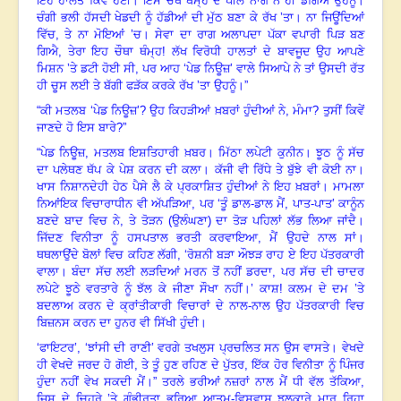
ਇਹ ਹਾਲਤ ਕਿਵੇਂ ਹੋਈ
।
ਇਸ ਚੌਥੇ ਥੰਮ੍ਹ ਦੇ ਪੀਲੇ ਨਾਗ ਨੇ ਹੀ ਡੰਗਿਐ ਉਹਨੂੰ
।
ਚੰਗੀ ਭਲੀ ਹੱਸਦੀ ਖੇਡਦੀ ਨੂੰ ਹੱਡੀਆਂ ਦੀ ਮੁੱਠ ਬਣਾ ਕੇ ਰੱਖ ’ਤਾ
।
ਨਾ ਜਿਊਂਦਿਆਂ
ਵਿੱਚ
,
ਤੇ ਨਾ ਮੋਇਆਂ ’ਚ
।
ਸੇਵਾ ਦਾ ਰਾਗ ਅਲਾਪਦਾ ਪੱਕਾ ਵਪਾਰੀ ਪਿੜ ਬਣ
ਗਿਐ
,
ਤੇਰਾ ਇਹ ਚੌਥਾ ਥੰਮ੍ਹ
!
ਲੱਖ ਵਿਰੋਧੀ ਹਾਲਤਾਂ ਦੇ ਬਾਵਜੂਦ ਉਹ ਆਪਣੇ
ਮਿਸ਼ਨ ’ਤੇ ਡਟੀ ਹੋਈ ਸੀ
,
ਪਰ ਆਹ ‘ਪੇਡ ਨਿਊਜ਼’ ਵਾਲੇ ਸਿਆਪੇ ਨੇ ਤਾਂ ਉਸਦੀ ਰੱਤ
ਹੀ ਚੂਸ ਲਈ ਤੇ ਬੱਗੀ ਫੜੱਕ ਕਰਕੇ ਰੱਖ ’ਤਾ ਉਹਨੂੰ
।
”
“
ਕੀ ਮਤਲਬ ‘ਪੇਡ ਨਿਊਜ਼’? ਉਹ ਕਿਹੜੀਆਂ ਖ਼ਬਰਾਂ ਹੁੰਦੀਆਂ ਨੇ
,
ਮੰਮਾ
?
ਤੁਸੀਂ ਕਿਵੇਂ
ਜਾਣਦੇ ਹੋ ਇਸ ਬਾਰੇ
?”
“
ਪੇਡ ਨਿਊਜ਼
,
ਮਤਲਬ ਇਸ਼ਤਿਹਾਰੀ ਖ਼ਬਰ
।
ਮਿੱਠਾ ਲਪੇਟੀ ਕੁਨੀਨ
।
ਝੂਠ ਨੂੰ ਸੱਚ
ਦਾ ਪਲੇਥਣ ਥੱਪ ਕੇ ਪੇਸ਼ ਕਰਨ ਦੀ ਕਲਾ
।
ਕੱਜੀ ਵੀ ਰਿੱਧੇ ਤੇ ਬੁੱਝੇ ਵੀ ਕੋਈ ਨਾ
।
ਖਾਸ ਨਿਸ਼ਾਨਦੇਹੀ ਹੇਠ ਪੈਸੇ ਲੈ ਕੇ ਪ੍ਰਕਾਸ਼ਿਤ ਹੁੰਦੀਆਂ ਨੇ ਇਹ ਖ਼ਬਰਾਂ
।
ਮਾਮਲਾ
ਨਿਆਂਇਕ ਵਿਚਾਰਾਧੀਨ ਵੀ ਅੱਪੜਿਆ
,
ਪਰ ‘ਤੂੰ ਡਾਲ-ਡਾਲ ਮੈਂ
,
ਪਾਤ-ਪਾਤ’ ਕਾਨੂੰਨ
ਬਣਦੇ ਬਾਦ ਵਿਚ ਨੇ
,
ਤੇ ਤੋੜਨ (ਉਲੰਘਣਾ) ਦਾ ਤੋੜ ਪਹਿਲਾਂ ਲੱਭ ਲਿਆ ਜਾਂਦੈ
।
ਜਿੱਦਣ ਵਿਨੀਤਾ ਨੂੰ ਹਸਪਤਾਲ ਭਰਤੀ ਕਰਵਾਇਆ
,
ਮੈਂ ਉਹਦੇ ਨਾਲ ਸਾਂ
।
ਥਥਲਾਉਂਦੇ ਬੋਲਾਂ ਵਿਚ ਕਹਿਣ ਲੱਗੀ
, ‘
ਰੋਸ਼ਨੀ ਬੜਾ ਔਝੜ ਰਾਹ ਏ ਇਹ ਪੱਤਰਕਾਰੀ
ਵਾਲਾ
।
ਬੰਦਾ ਸੱਚ ਲਈ ਲੜਦਿਆਂ ਮਰਨ ਤੋਂ ਨਹੀਂ ਡਰਦਾ
,
ਪਰ ਸੱਚ ਦੀ ਚਾਦਰ
ਲਪੇਟੇ ਝੂਠੇ ਵਰਤਾਰੇ ਨੂੰ ਝੱਲ ਕੇ ਜੀਣਾ ਸੌਖਾ ਨਹੀਂ
।
’ ਕਾਸ਼! ਕਲਮ ਦੇ ਦਮ ’ਤੇ
ਬਦਲਾਅ ਕਰਨ ਦੇ ਕ੍ਰਾਂਤੀਕਾਰੀ ਵਿਚਾਰਾਂ ਦੇ ਨਾਲ-ਨਾਲ ਉਹ ਪੱਤਰਕਾਰੀ ਵਿਚ
ਬਿਜ਼ਨਸ ਕਰਨ ਦਾ ਹੁਨਰ ਵੀ ਸਿੱਖੀ ਹੁੰਦੀ
।
‘
ਫਾਇਟਰ’
, ‘
ਝਾਂਸੀ ਦੀ ਰਾਣੀ’ ਵਰਗੇ ਤਖਲੁਸ ਪ੍ਰਚਲਿਤ ਸਨ ਉਸ ਵਾਸਤੇ
।
ਵੇਖਦੇ
ਹੀ ਵੇਖਦੇ ਜਰਦ ਹੋ ਗੋਈ
,
ਤੇ ਤੂੰ ਹੁਣ ਰਹਿਣ ਦੇ ਪੁੱਤਰ
,
ਇੱਕ ਹੋਰ ਵਿਨੀਤਾ ਨੂੰ ਪਿੰਜਰ
ਹੁੰਦਾ ਨਹੀਂ ਵੇਖ ਸਕਦੀ ਮੈਂ
।
” ਤਰਲੇ ਭਰੀਆਂ ਨਜ਼ਰਾਂ ਨਾਲ ਮੈਂ ਧੀ ਵੱਲ ਤੱਕਿਆ
,
ਜਿਸ ਦੇ ਚਿਹਰੇ ’ਤੇ ਗੰਭੀਰਤਾ ਭਰਿਆ ਆਤਮ-ਵਿਸ਼ਵਾਸ ਝਲਕਾਰੇ ਮਾਰ ਰਿਹਾ