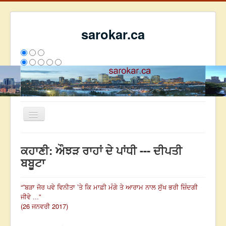
sarokar.ca
Toggle
Navigation
ਮੁੱਖ ਪੰਨਾ
ਕਹਾਣੀ: ਔਝੜ ਰਾਹਾਂ ਦੇ ਪਾਂਧੀ --- ਦੀਪਤੀ
ਰਚਨਾਵਾਂ
ਬਬੂਟਾ
ਸਰੋਕਾਰ ਦੇ ਲੇਖਕ
“
“ਬੜਾ ਜੋਰ ਪਵੇ ਵਿਨੀਤਾ ’ਤੇ ਕਿ ਮਾਫ਼ੀ ਮੰਗੇ ਤੇ ਆਰਾਮ ਨਾਲ ਸੁੱਖ ਭਰੀ ਜ਼ਿੰਦਗੀ
ਸੰਪਰਕ
”
ਜੀਵੇ ...
We have 117 guests and no members online
(26 ਜਨਵਰੀ 2017)
ਇਸ ਹਫਤੇ
23136
ਇਸ ਮਹੀਨੇ
31927
2795702