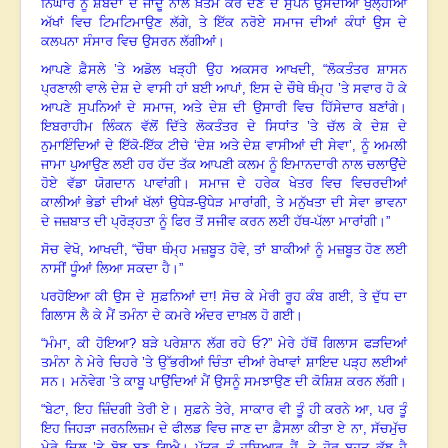
ਨਿਘਾਰ ਨੂੰ ਸ਼ਬਦਾਂ ਦੇ ਜਾਦੂ ਨਾਲ ਖ਼ਤਮ ਕਰ ਦੇਣ ਦੇ ਸੁਪਨੇ ਉਸਦੀਆਂ ਖੁਲ੍ਹੀਆਂ
ਅੱਖਾਂ ਵਿਚ ਟਿਮਟਿਮਾਉਣ ਲੱਗੇ
,
ਤੇ ਇੱਕ ਨਰੋਏ ਸਮਾਜ ਦੀਆਂ ਕੰਧਾਂ ਉਸ ਦੇ
ਕਲਪਨਾ ਸੰਸਾਰ ਵਿਚ ਉਸਰਨ ਲੱਗੀਆਂ
।
ਆਪਣੇ ਫ਼ੈਸਲੇ ’ਤੇ ਅਡੋਲ ਖੜ੍ਹੀ ਉਹ ਅਕਸਰ ਆਖਦੀ
, “
ਲੋਕਤੰਤਰ ਸ਼ਾਸਨ
ਪ੍ਰਣਾਲੀ ਵਾਲੇ ਦੇਸ਼ ਦੇ ਵਾਸੀ ਹਾਂ ਬਈ ਆਪਾਂ
,
ਇਸ ਦੇ ਚੌਥੇ ਥੰਮ੍ਹ ’ਤੇ ਸਵਾਰ ਹੋ ਕੇ
ਆਪਣੇ ਸੁਪਨਿਆਂ ਦੇ ਸਮਾਜ
,
ਅਤੇ ਦੇਸ਼ ਦੀ ਉਸਾਰੀ ਵਿਚ ਹਿੱਸੇਦਾਰ ਬਣਾਂਗੇ
।
ਇਬਰਾਹੀਮ ਲਿੰਕਨ ਵੱਲੋਂ ਦਿੱਤੇ ਲੋਕਤੰਤਰ ਦੇ ਸਿਧਾਂਤ ’ਤੇ ਚੱਲ ਕੇ ਦੇਸ਼ ਦੇ
ਨੁਮਾਇੰਦਿਆਂ ਦੇ ਇੱਕੋ-ਇੱਕ ਟੀਚੇ ‘ਦੇਸ਼ ਅਤੇ ਦੇਸ਼ ਵਾਸੀਆਂ ਦੀ ਸੇਵਾ’
,
ਨੂੰ ਅਮਲੀ
ਜਾਮਾ ਪੁਆਉਣ ਲਈ ਹਰ ਹੱਦ ਤੱਕ ਆਪਣੀ ਕਲਮ ਨੂੰ ਇਮਾਨਦਾਰੀ ਨਾਲ ਚਲਾਉਂਦੇ
ਹੋਏ ਵੱਡਾ ਯੋਗਦਾਨ ਪਾਵਾਂਗੀ
।
ਸਮਾਜ ਦੇ ਹਰੇਕ ਖੇਤਰ ਵਿਚ ਵਿਚਰਦੀਆਂ
ਕਾਲੀਆਂ ਭੇਡਾਂ ਦੀਆਂ ਖੱਲਾਂ ਉਧੇੜ-ਉਧੇੜ ਮਾਰਾਂਗੀ
,
ਤੇ ਮਨੁੱਖਤਾ ਦੀ ਸੇਵਾ ਭਾਵਨਾ
ਦੇ ਜਜ਼ਬਾਤ ਦੀ ਪ੍ਰੋੜ੍ਹਤਾ ਨੂੰ ਫਿਰ ਤੋਂ ਸਜੀਵ ਕਰਨ ਲਈ ਹੱਥ-ਪੱਲਾ ਮਾਰਾਂਗੀ
।
”
ਸੋਚ ਵੇਖੋ
,
ਆਖਦੀ
, “
ਚੌਥਾ ਥੰਮ੍ਹ ਮਜ਼ਬੂਤ ਹੋਵੇ
,
ਤਾਂ ਬਾਕੀਆਂ ਨੂੰ ਮਜ਼ਬੂਤ ਹੋਣ ਲਈ
ਨਾਸੀਂ ਧੂੰਆਂ ਲਿਆ ਸਕਦਾ ਹੈ
।”
ਪਰ
ਹੋਇਆ ਕੀ ਉਸ ਦੇ ਸੁਫ਼ਨਿਆਂ ਦਾ! ਸੋਚ ਕੇ ਮੇਰੀ ਰੂਹ ਕੰਬ ਗਈ
,
ਤੇ ਦੁੱਧ ਦਾ
ਗਿਲਾਸ ਲੈ ਕੇ ਮੈਂ ਤਮੰਨਾ ਦੇ ਕਮਰੇ ਅੰਦਰ ਦਾਖ਼ਲ ਹੋ ਗਈ
।
“
ਮੰਮਾ
,
ਕੀ ਹੋਇਆ
?
ਬੜੇ ਪਰੇਸ਼ਾਨ ਲੱਗ ਰਹੇ ਓ
?”
ਮੇਰੇ ਹੱਥੋਂ ਗਿਲਾਸ ਫੜਦਿਆਂ
ਤਮੰਨਾ ਨੇ ਮੇਰੇ ਚਿਹਰੇ ’ਤੇ ਉੱਭਰੀਆਂ ਚਿੰਤਾ ਦੀਆਂ ਰੇਖਾਵਾਂ ਸ਼ਾਇਦ ਪੜ੍ਹ ਲਈਆਂ
ਸਨ
।
ਮਨੋਵੇਗ ’ਤੇ ਕਾਬੂ ਪਾਉਂਦਿਆਂ ਮੈਂ ਉਸਨੂੰ ਸਮਝਾਉਣ ਦੀ ਕੋਸ਼ਿਸ਼ ਕਰਨ ਲੱਗੀ
।
“
ਬੇਟਾ
,
ਇਹ ਜ਼ਿੰਦਗੀ ਤੇਰੀ ਏ
।
ਸੁਫ਼ਨੇ ਤੇਰੇ
,
ਸਾਕਾਰ ਵੀ ਤੂੰ ਹੀ ਕਰਨੇ ਆ
,
ਪਰ ਤੂੰ
ਇਹ ਜਿਹੜਾ ਜਰਨਲਿਜ਼ਮ ਦੇ ਫੀਲਡ ਵਿਚ ਜਾਣ ਦਾ ਫ਼ੈਸਲਾ ਕੀਤਾ ਏ ਨਾ, ਸੱਚਮੁੱਚ
ਮੇਰੇ ਦਿਲ ’ਤੇ ਬੋਝ ਬਣ ਗਿਐ
।
ਪੁੱਤਰ ਤੂੰ ਹੁਸ਼ਿਆਰ ਹੈਂ
,
ਤੇ ਹੋਰ ਬਹੁਤ ਕੁੱਝ ਹੈ