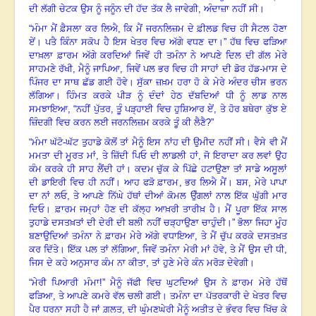
ਦੀ ਲੱਗੀ ਚੇਟਕ ਉਸ ਨੂੰ ਜਨੂੰਨ ਦੀ ਹੱਦ ਤੱਕ ਲੈ ਜਾਵੇਗੀ
,
ਅੰਦਾਜ਼ਾ ਨਹੀਂ ਸੀ
।
“
ਮੰਮਾ ਮੈਂ ਫ਼ੈਸਲਾ ਕਰ ਲਿਐ
,
ਕਿ ਮੈਂ ਜਰਨਲਿਜ਼ਮ ਦੇ ਫ਼ੀਲਡ ਵਿਚ ਹੀ ਸੈਟਲ ਹੋਣਾ
ਏਂ
।
ਪਤੈ ਕਿੰਨਾ ਸਕੋਪ ਹੈ ਇਸ ਖੇਤਰ ਵਿਚ ਅੱਗੇ ਵਧਣ ਦਾ
।
” ਹੱਥ ਵਿਚ ਫੜਿਆ
ਦਾਖ਼ਲਾ ਫ਼ਾਰਮ ਅੱਗੇ ਕਰਦਿਆਂ ਜਿਵੇਂ ਹੀ ਤਮੰਨਾ ਨੇ ਆਪਣੇ ਦਿਲ ਦੀ ਗੱਲ ਮੇਰੇ
ਸਾਹਮਣੇ ਰੱਖੀ
,
ਮੈਨੂੰ ਜਾਪਿਆ
,
ਜਿਵੇਂ ਪਲ ਭਰ ਵਿਚ ਹੀ ਸਾਹਾਂ ਦੀ ਡੋਰ ਹੱਡ-ਮਾਸ ਦੇ
ਪਿੰਜਰ ਦਾ ਸਾਥ ਛੱਡ ਗਈ ਹੋਵੇ
।
ਸੁੱਕਾ ਜ਼ਖ਼ਮ ਹਰਾ ਹੋ ਕੇ ਮੇਰੇ ਅੰਦਰ ਚੀਸ ਭਰਨ
ਲੱਗਿਆ
।
ਹਿੰਮਤ ਕਰਕੇ ਪੀੜ ਨੂੰ ਦੰਦਾਂ ਹੇਠ ਦੱਬਦਿਆਂ ਧੀ ਨੂੰ ਲਾਡ ਨਾਲ
ਸਮਝਾਇਆ
, “
ਨਹੀਂ ਪੁੱਤਰ
,
ਤੂੰ ਪੜ੍ਹਾਈ ਵਿਚ ਹੁਸ਼ਿਆਰ ਏਂ
,
ਤੇ ਹੋਰ ਬਥੇਰਾ ਕੁੱਝ ਏ
ਜ਼ਿੰਦਗੀ ਵਿਚ ਕਰਨ ਲਈ ਜਰਨਲਿਜ਼ਮ ਕਰਕੇ ਤੂੰ ਕੀ ਲੈਣੈ
?”
“
ਮੰਮਾ ਘੱਟੋ-ਘੱਟ ਤੁਹਾਡੇ ਕੋਲੋਂ ਤਾਂ ਮੈਨੂੰ ਇਸ ਨਾਂਹ ਦੀ ਉਮੀਦ ਨਹੀਂ ਸੀ
।
ਵੈਸੇ ਵੀ ਮੈਂ
ਮਮਤਾ ਦੀ ਮੂਰਤ ਮਾਂ
,
ਤੇ ਜ਼ਿੱਦੀ ਪਿਓ ਦੀ ਲਾਡਲੀ ਹਾਂ
,
ਜੋ ਇਰਾਦਾ ਕਰ ਲਵਾਂ ਉਹ
ਕੰਮ ਕਰਕੇ ਹੀ ਸਾਹ ਲੈਂਦੀ ਹਾਂ
।
ਕਦਮ ਚੁੱਕ ਕੇ ਪਿੱਛੇ ਹਟਾਉਣਾ ਤਾਂ ਸਾਡੇ ਅਸੂਲਾਂ
ਦੀ ਡਾਇਰੀ ਵਿਚ ਹੀ ਨਹੀਂ
।
ਆਹ ਫੜੋ ਫ਼ਾਰਮ
,
ਭਰ ਲਿਐ ਮੈਂ
।
ਬਸ
,
ਮੇਰੇ ਪਾਪਾ
ਦਾ ਨਾਂ ਲਓ
,
ਤੇ ਆਪਣੇ ਨਿੱਘੇ ਹੱਥਾਂ ਦੀਆਂ ਕੋਮਲ ਉੰਗਲਾਂ ਨਾਲ ਇੱਕ ਘੁੱਗੀ ਮਾਰ
ਦਿਓ
।
ਫ਼ਾਰਮ ਜਮ੍ਹਾਂ ਹੋਣ ਦੀ ਕੱਲ੍ਹ ਆਖ਼ਰੀ ਤਾਰੀਖ਼ ਹੈ
।
ਮੈਂ ਪੂਰਾ ਇੱਕ ਸਾਲ
ਤੁਹਾਡੇ ਦਸਤਖ਼ਤਾਂ ਦੀ ਦੇਰੀ ਦੀ ਬਲੀ ਨਹੀਂ ਚੜ੍ਹਾਉਣਾ ਚਾਹੁੰਦੀ
।
” ਭੋਲਾ ਜਿਹਾ ਮੂੰਹ
ਬਣਾਉਦਿਆਂ ਤਮੰਨਾ ਨੇ ਫ਼ਾਰਮ ਮੇਰੇ ਅੱਗੇ ਵਧਾਇਆ
,
ਤੇ ਮੈਂ ਚੁੱਪ ਕਰਕੇ ਦਸਤਖ਼ਤ
ਕਰ ਦਿੱਤੇ
।
ਇੱਕ ਪਲ ਤਾਂ ਲੱਗਿਆ
,
ਜਿਵੇਂ ਤਮੰਨਾ ਮੇਰੀ ਮਾਂ ਹੋਵੇ
,
ਤੇ ਮੈਂ ਉਸ ਦੀ ਧੀ
,
ਜਿਸ ਦੇ ਕਹੇ ਅਨੁਸਾਰ ਕੰਮ ਨਾ ਕੀਤਾ
,
ਤਾਂ ਹੁਣੇ ਮੇਰੇ ਕੰਨ ਮਰੋੜ ਦੇਵੇਗੀ
।
“
ਮੇਰੀ ਪਿਆਰੀ ਮੰਮਾ
!
” ਮੈਨੂੰ ਜੱਫੀ ਵਿਚ ਘੁਟਦਿਆਂ ਉਸ ਨੇ ਫ਼ਾਰਮ ਮੇਰੇ ਹੱਥੋਂ
ਫੜਿਆ
,
ਤੇ ਆਪਣੇ ਕਮਰੇ ਵੱਲ ਚਲੀ ਗਈ
।
ਤਮੰਨਾ ਦਾ ਪੱਤਰਕਾਰੀ ਦੇ ਖੇਤਰ ਵਿਚ
ਪੈਰ ਧਰਨਾ ਸਹੀ ਹੈ ਜਾਂ ਗ਼ਲਤ
,
ਦੀ ਘੁੰਮਣਘੇਰੀ ਮੈਨੂੰ ਅਤੀਤ ਦੇ ਭੰਵਰ ਵਿਚ ਖਿੱਚ ਕੇ