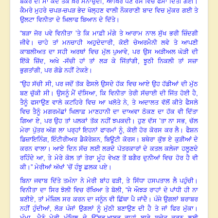
ਬੱਕਰੇ ਦੀ ਮਾਂ ਕਦੋਂ ਤੱਕ ਖ਼ੈਰ ਮਨਾਉਂਦੀ
,
ਆਖਿਰ ਧੌਣ ਰੱਸੇ ਵਿਚ ਫਸਾ ਦਿੱਤੀ ਗਈ
।
ਕੈਮਰੇ ਮੁਹਰੇ ਚਪੜ-ਚਪੜ ਭੇਦ ਖੋਲ੍ਹਣ ਵਾਲੀ ਨੌਕਰਾਣੀ ਬਾਦ ਵਿਚ ਮੁੱਕਰ ਗਈ ਤੇ
ਉਲਟਾ ਵਿਨੀਤਾ ਦੇ ਖ਼ਿਲਾਫ ਬਿਆਨ ਦੇ ਦਿੱਤੇ
।
“ਬੜਾ ਜੋਰ ਪਵੇ ਵਿਨੀਤਾ ’ਤੇ ਕਿ ਮਾਫ਼ੀ ਮੰਗੇ ਤੇ ਆਰਾਮ ਨਾਲ ਸੁੱਖ ਭਰੀ ਜ਼ਿੰਦਗੀ
ਜੀਵੇ
।
ਚਾਹੇ ਤਾਂ ਮਨਚਾਹੀ ਅਹੁਦੇਦਾਰੀ
,
ਕੋਈ ਚੇਅਰਮੈਨੀ ਲਵੇ ਤੇ ਆਪਣੀ
ਕਾਬਲੀਅਤ ਦਾ ਸਹੀ ਅਰਥਾਂ ਵਿਚ ਮੁੱਲ ਪੁਆਵੇ
,
ਪਰ ਉਸ ਅੜੀਅਲ ਘੋੜੀ ਦੀ
ਇੱਕੋ ਜ਼ਿੱਦ
,
ਅਖੇ -ਸੱਚੀ ਹਾਂ ਤਾਂ ਲੜ ਕੇ ਜਿੱਤਾਂਗੀ
,
ਝੂਠੀ ਨਿਕਲੀ ਤਾਂ ਸਜ਼ਾ
ਭੁਗਤਾਂਗੀ
,
ਪਰ ਗੋਡੇ ਨਹੀਂ ਟੇਕਣੇ
।
“ਉਹ ਸੱਚੀ ਸੀ
,
ਪਰ ਜਦੋਂ ਤੱਕ ਫੈਸਲੇ ਉਸਦੇ ਹੱਕ ਵਿਚ ਆਏ ਉਹ ਹੱਡੀਆਂ ਦੀ ਮੁੱਠ
ਬਣ ਚੁੱਕੀ ਸੀ
।
ਉਸਨੂੰ ਮੈਂ ਦੱਸਿਆ
,
ਕਿ ਵਿਨੀਤਾ ਤੇਰੀ ਸੱਚਾਈ ਦੀ ਜਿੱਤ ਹੋਈ ਹੈ
,
ਤੈਨੂੰ ਫਸਾਉਣ ਵਾਲੇ ਕਟਹਿਰੇ ਵਿਚ ਆ ਖਲੋਤੇ ਨੇ
,
ਤੇ ਅਦਾਲਤ ਵੱਲੋਂ ਕੀਤੇ ਫੈਸਲੇ
ਵਿਚ ਤੈਨੂੰ ਮਗਰਮੱਛਾਂ ਖਿਲਾਫ਼ ਮਾਣਹਾਨੀ ਦਾ ਦਾਅਵਾ ਠੋਕਣ ਦਾ ਹੱਕ ਵੀ ਦਿੱਤਾ
ਗਿਆ ਏ
,
ਪਰ ਉਹ ਤਾਂ ਪਲਕਾਂ ਤੱਕ ਨਹੀਂ ਝਪਕਦੀ
।
ਹੁਣ ਦੱਸ ’ਤਾ ਨਾ ਸਭ
,
ਚੱਲ
ਮੇਰਾ ਪੁੱਤਰ ਅੱਗ ਲਾ ਪਰ੍ਹਾਂ ਇਹਨਾਂ ਫਾਰਮਾਂ ਨੂੰ
,
ਕੋਈ ਹੋਰ ਕੋਰਸ ਕਰ ਲੈ
।
ਫੈਸ਼ਨ
ਡਿਜ਼ਾਇਨਿੰਗ
,
ਇੰਟੀਰੀਅਰ ਡੈਕੋਰੇਸ਼ਨ
,
ਬਿਊਟੀ ਕੋਰਸ
।
ਬਥੇਰਾ ਕੁੱਝ ਏ ਕੁੜੀਆਂ ਦੇ
ਕਰਨ ਵਾਲਾ
।
ਆਏ ਦਿਨ ਸੱਚ ਲਈ ਲੜਦੇ ਪੱਤਰਕਾਰਾਂ ਦੇ ਕਤਲ ਕਲੇਜਾ ਹਲੂਣਦੇ
ਰਹਿੰਦੇ ਆ
,
ਤੇ ਮੇਰੇ ਕੋਲ ਤਾਂ ਤੇਰਾ ਮੂੰਹ ਵੇਖਣ ਤੋਂ ਬਗੈਰ ਦੁਨੀਆਂ ਵਿਚ ਹੋਰ ਹੈ ਵੀ
ਕੀ
।”
ਮੇਰੀਆਂ ਅੱਖਾਂ ’ਚੋਂ ਹੰਝੂ ਛਲਕ ਪਏ
।
ਬਿਨਾ ਜਵਾਬ ਦਿੱਤੇ ਤਮੰਨਾ ਨੇ ਮੇਰੀ ਬਾਂਹ ਫੜੀ
,
ਤੇ ਸਿੱਧਾ ਹਸਪਤਾਲ ਲੈ ਪਹੁੰਚੀ
।
ਵਿਨੀਤਾ ਦਾ ਸਿਰ ਝੋਲੀ ਵਿਚ ਰੱਖਿਆ ਤੇ ਬੋਲੀ
, “
ਜੇ ਔਝੜ ਰਾਹਾਂ ਦੇ ਪਾਂਧੀ ਹੀ ਨਾ
ਬਣੀਏ
,
ਤਾਂ ਮੰਜ਼ਿਲ ਸਰ ਕਰਨ ਦਾ ਜਨੂੰਨ ਵੀ ਛਿੱਥਾ ਪੈ ਜਾਂਦੈ
।
ਪੰਜੇ ਉਗਲਾਂ ਬਰਾਬਰ
ਨਹੀਂ ਹੁੰਦੀਆਂ
,
ਲੋੜ ਪੰਜਾਂ ਉਗਲਾਂ ਨੂੰ ਮੁੱਠੀ ਬਣਾਉਣ ਦੀ ਹੈ ਤੇ ਜਾਂ ਫਿਰ ਮੁੱਕਾ
।
ਮੰਮਾ
,
ਮੈਨੂੰ ਮੇਰੀ ਮੰਜ਼ਿਲ ਦੇ ਉੱਬੜ-ਖਾਬੜ ਰਾਹਾਂ ਬਾਰੇ ਸੁਚੇਤ ਕਰਨ ਲਈ