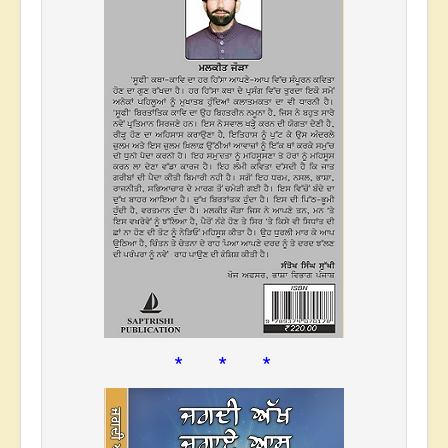
* * *