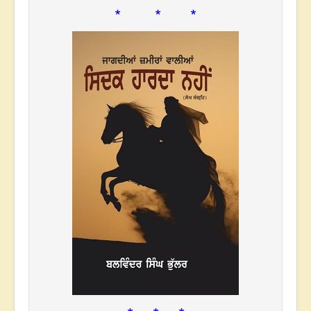
* * *