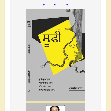
* * *