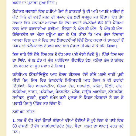
ਖਰਬਾਂ ਦਾ ਮੁਨਾਫ਼ਾ ਦੁਆ ਦਿੱਤਾ।
ਮੈਡੀਕਲ ਜਰਨਲਾਂ ਵਿਚ ਛਪੀਆਂ ਖੋਜਾਂ ਨੇ ਡਾਕਟਰਾਂ ਨੂੰ ਵੀ ਆਪੋ ਆਪਣੇ ਮਰੀਜ਼ਾਂ ਨੂੰ
ਘੱਟ ਘਿਓ ਦੀ ਵਰਤੋਂ ਕਰਨ ਦੀ ਸਲਾਹ ਦੇਣ ਲਈ ਮਜਬੂਰ ਕਰ ਦਿੱਤਾ। ਇਹ ਤੱਥ
ਬਾਅਦ ਵਿਚ ਸਾਹਮਣੇ ਆਇਆ ਕਿ ਇਸ ਵਾਸਤੇ ਕੰਪਨੀਆਂ ਵੱਲੋਂ ਦਿੱਤੇ ਪੈਸਿਆਂ
ਨਾਲ ਖੋਜਾਂ ਕਰਵਾਈਆਂ ਗਈਆਂ
,
ਜਿਨ੍ਹਾਂ ਨੇ ਐੱਲ.ਡੀ.ਐੱਲ. ਤੇ ਐੱਚ.ਡੀ.ਐਲ.
ਕੋਲੈਸਟਰੋਲ ਦਾ ਐਸਾ ਹਊਆ ਬਣਾ ਕੇ ਪੇਸ਼ ਕੀਤਾ ਕਿ ਆਮ ਬੰਦਾ ਵਿਚਾਰਾ
ਆਪਣਾ ਦਿਲ ਫੜ ਕੇ ਦਿਨ ਰਾਤ ਲੈਬਾਰਟਰੀਆਂ ਵਿੱਚੋਂ ਟੈਸਟ ਕਰਵਾ ਕੇ ਡਾਕਟਰਾਂ ਤੋਂ
ਚੰਗੇ ਮਾੜੇ ਕੋਲੈਸਟਰੋਲ ਦੇ ਵਾਧੇ ਘਾਟੇ ਬਾਰੇ ਪੁੱਛਦਾ ਹੀ ਗੁੰਮ ਹੋ ਕੇ ਰਹਿ ਗਿਆ।
ਇਸ ਸਾਰੇ ਰੌਲੇ ਗੌਲੇ ਵਿਚ ਸਭ ਤੋਂ ਵੱਧ ਮਾਰ ਪਈ ਦੇਸੀ ਘਿਓ ਨੂੰ। ਪਿੰਡਾਂ ਵਿਚ ਘਰ
ਦਾ ਘਿਓ
,
ਮੱਖਣ ਛੱਡ ਕੇ ਮੁੱਲ ਖਰੀਦਿਆ ਰੀਫਾਇੰਡ ਤੇਲ
,
ਕਨੋਲਾ ਤੇਲ ਤੇ ਓਲਿਵ
ਤੇਲ ਵਰਤਣ ਦਾ ਭੂਤ ਸਵਾਰ ਹੋ ਗਿਆ।
ਕਨੇਡੀਅਨ ਇੰਸਟੀਚਿਊਟ ਆਫ ਹੈਲਥ ਰੀਸਰਚ ਵੱਲੋਂ ਕੀਤੇ ਖ਼ਰਚੇ ਰਾਹੀਂ ਪੂਰੀ
ਕੀਤੀ ਖੋਜ, ਜਿਸ ਵਿਚ ਓਨਟੇਰੀਓ ਮਿਨਿਸਟਰੀ ਆਫ ਹੈਲਥ ਨੇ ਵੀ ਗਰਾਂਟਾਂ
ਦਿੱਤੀਆਂ
,
ਵਿਚ ਅਰਜਨਟੀਨਾ
,
ਬੰਗਲਾ ਦੇਸ਼
,
ਬਰਾਜ਼ੀਲ
,
ਕਨੇਡਾ
,
ਦਿੱਲੀ
,
ਚੀਨ
,
ਕੋਲੰਬੀਆ
,
ਭਾਰਤ
,
ਮਲੇਸ਼ੀਆ
,
ਪੈਲਸਟੀਨ
,
ਪੋਲੈਂਡ
,
ਸਾਊਥ ਅਫਰੀਕਾ
,
ਨੀਦਰਲੈਂਡ
,
ਸਵੀਡਨ
,
ਤੁਰਕੀ
,
ਦੁਬਈ ਸਮੇਤ ਕਈ ਮੁਲਕਾਂ ਤੇ ਸਿਹਤ ਸੰਸਥਾਵਾਂ ਨੇ ਰਲ ਕੇ
ਪੁਰਾਣੀ ਖੋਜ ਨੂੰ ਖੰਡਿਤ ਕਰ ਦਿੱਤਾ ਹੈ!
ਨਵੀਂ ਖੋਜ ਤਹਿਤ:
1.
ਸਭ ਤੋਂ ਵੱਧ ਮੌਤਾਂ ਉਨ੍ਹਾਂ ਬੰਦਿਆਂ ਦੀਆਂ ਹੋਈਆਂ ਜੋ ਪੂਰੇ ਦਿਨ ਦੇ ਖਾਣੇ ਵਿਚ
60
ਫੀਸਦੀ ਤੋਂ ਵੱਧ ਕਾਰਬੋਹਾਈਡਰੇਟ (ਖੰਡ
,
ਮੈਦਾ
,
ਕਣਕ ਦਾ ਆਟਾ) ਵਰਤ ਰਹੇ
ਸਨ।