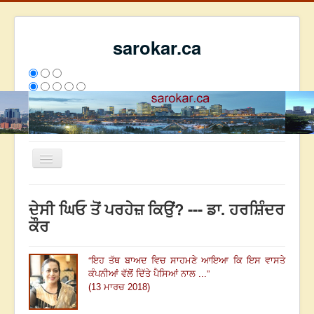
sarokar.ca
Toggle
Navigation
ਮੁੱਖ ਪੰਨਾ
ਦੇਸੀ ਘਿਓ ਤੋਂ ਪਰਹੇਜ਼ ਕਿਉਂ? --- ਡਾ. ਹਰਸ਼ਿੰਦਰ
ਰਚਨਾਵਾਂ
ਕੌਰ
ਸਰੋਕਾਰ ਦੇ ਲੇਖਕ
“
ਇਹ ਤੱਥ ਬਾਅਦ ਵਿਚ ਸਾਹਮਣੇ ਆਇਆ ਕਿ ਇਸ ਵਾਸਤੇ
ਸੰਪਰਕ
”
ਕੰਪਨੀਆਂ ਵੱਲੋਂ ਦਿੱਤੇ ਪੈਸਿਆਂ ਨਾਲ ...
We have 76 guests and no members online
(13 ਮਾਰਚ 2018)
ਇਸ ਹਫਤੇ
36025
ਇਸ ਮਹੀਨੇ
44816
2808591