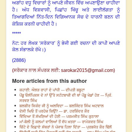
ਅਗਾਂਹ
ਵਧੂ
ਵਿਚਾਰਾਂ
ਨੂੰ
ਆਪਣੇ
ਜੀਵਨ
ਵਿੱਚ
ਅਪਣਾਉਣਾ
ਚਾਹੀਦਾ
ਹੈ
।
ਅੰਧ
ਵਿਸ਼ਵਾਸੀ
,
ਪਿਛਾਂਹ
ਖਿੱਚੂ
ਅਤੇ
ਲਾਈਲੱਗਤਾ
ਨੂੰ
ਤਿਆਗਦਿਆਂ
ਨਿੱਤ
-
ਦਿਨ
ਵਿਗਿਆਨਕ
ਸੋਚ
ਦੇ
ਧਾਰਨੀ
ਬਣਨ
ਦੀ
ਕੋਸ਼ਿਸ਼
ਕਰਨੀ
ਚਾਹੀਦੀ
ਹੈ
।
*****
ਨੋਟ: ਹਰ ਲੇਖਕ ‘ਸਰੋਕਾਰ’ ਨੂੰ ਭੇਜੀ ਗਈ ਰਚਨਾ ਦੀ ਕਾਪੀ ਆਪਣੇ
ਕੋਲ ਸੰਭਾਲਕੇ ਰੱਖੇ।)
(2886)
(
ਸਰੋਕਾਰ ਨਾਲ ਸੰਪਰਕ ਲਈ:
sarokar2015@gmail.com
)
More articles from this author
ਕਹਾਣੀ: ਔਝੜ ਰਾਹਾਂ ਦੇ ਪਾਂਧੀ --- ਦੀਪਤੀ ਬਬੂਟਾ
ਪੇਂਡੂ ਓਲੰਪਿਕਸ ਦੇ ਨਾਂ ਉੱਤੇ ਸਟੰਟਬਾਜ਼ੀ ਦੀ ਥਾਂ ਪੇਂਡੂ ਖੇਡਾਂ ਹੋਣ --- ਪ੍ਰਿੰ.
ਸਰਵਣ ਸਿੰਘ
ਬਲਬੀਰ ਸਿਕੰਦ ਜੀ ਨੂੰ ਅਲਵਿਦਾ --- ਬਲਜਿੰਦਰ ਸਿੰਘ ਅਟਵਾਲ
ਦੇਸੀ ਘਿਓ ਤੋਂ ਪਰਹੇਜ਼ ਕਿਉਂ? --- ਡਾ. ਹਰਸ਼ਿੰਦਰ ਕੌਰ
ਵਿੱਦਿਆ ਤੋਂ ਸੱਖਣਿਆਂ ਦੀ ਹੋਣੀ --- ਪਰਮਜੀਤ ਸਿੰਘ ਕੁਠਾਲਾ
ਮਾਂ-ਬੋਲੀ ਨੂੰ ਕਲਮਾਂ ਵਾਲਿਆਂ ਤੋਂ ਵੱਧ ਖ਼ਤਰਾ --- ਰਾਮੇਸ਼ਵਰ ਸਿੰਘ
ਚਿੱਟੇ ਦੇ ਵਿਛਾਏ ਸੱਥਰਾਂ ਨੇ ਪੰਜਾਬ ਹਿਲਾ ਦਿੱਤਾ --- ਪ੍ਰਭਜੋਤ ਕੌਰ ਢਿੱਲੋਂ