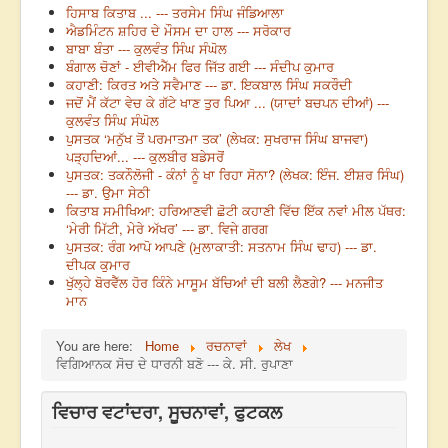
ਹਿਸਾਬ ਕਿਤਾਬ ... --- ਤਰਸੇਮ ਸਿੰਘ ਜੰਡਿਆਲਾ
ਐਡਮਿੰਟਨ ਸ਼ਹਿਰ ਦੇ ਮੌਸਮ ਦਾ ਹਾਲ --- ਸਰੋਕਾਰ
ਬਾਬਾ ਬੰਤਾ --- ਕੁਲਵੰਤ ਸਿੰਘ ਸੰਘੋਲ
ਬੰਗਾਲ ਚੋਣਾਂ - ਈਵੀਐੱਮ ਫਿਰ ਜਿੱਤ ਗਈ --- ਸੰਦੀਪ ਕੁਮਾਰ
ਕਹਾਣੀ: ਕਿਰਤ ਅਤੇ ਸਵੈਮਾਣ --- ਡਾ. ਇਕਬਾਲ ਸਿੰਘ ਸਕਰੌਦੀ
ਜਦੋਂ ਮੈਂ ਕੱਟਾ ਵੇਚ ਕੇ ਗੱਟੇ ਖਾਣ ਤੁਰ ਪਿਆ ... (ਯਾਦਾਂ ਬਚਪਨ ਦੀਆਂ) ---
ਕੁਲਵੰਤ ਸਿੰਘ ਸੰਘੋਲ
ਪੁਸਤਕ ‘ਮਨੁੱਖ ਤੋਂ ਪਰਮਾਤਮਾ ਤਕ’ (ਲੇਖਕ: ਸੁਖਰਾਜ ਸਿੰਘ ਬਾਜਵਾ)
ਪੜ੍ਹਦਿਆਂ... --- ਕੁਲਬੀਰ ਬਡੇਸਰੋਂ
ਪੁਸਤਕ: ਤਕਨੌਲੋਜੀ - ਕੰਨਾਂ ਨੂੰ ਖਾ ਰਿਹਾ ਸੋਨਾ? (ਲੇਖਕ: ਇੰਜ. ਈਸ਼ਰ ਸਿੰਘ)
--- ਡਾ. ਉਮਾ ਸੇਠੀ
ਕਿਤਾਬ ਸਮੀਖਿਆ: ਹਰਿਆਣਵੀ ਛੋਟੀ ਕਹਾਣੀ ਵਿੱਚ ਇੱਕ ਨਵਾਂ ਮੀਲ ਪੱਥਰ:
‘ਮੇਰੀ ਮਿੱਟੀ, ਮੇਰੇ ਅੱਖਰ’ --- ਡਾ. ਵਿਜੇ ਗਰਗ
ਪੁਸਤਕ: ਰੰਗ ਆਪੋ ਆਪਣੇ (ਮੁਲਾਕਾਤੀ: ਸਤਨਾਮ ਸਿੰਘ ਢਾਹ) --- ਡਾ.
ਦੀਪਕ ਕੁਮਾਰ
ਖੁੱਲ੍ਹੇ ਬੋਰਵੈੱਲ ਹੋਰ ਕਿੰਨੇ ਮਾਸੂਮ ਬੱਚਿਆਂ ਦੀ ਬਲੀ ਲੈਣਗੇ? --- ਮਨਜੀਤ
ਮਾਨ
You are here:
Home
ਰਚਨਾਵਾਂ
ਲੇਖ
ਵਿਗਿਆਨਕ ਸੋਚ ਦੇ ਧਾਰਨੀ ਬਣੋ --- ਕੇ. ਸੀ. ਰੁਪਾਣਾ
ਵਿਚਾਰ ਵਟਾਂਦਰਾ, ਸੂਚਨਾਵਾਂ, ਫੁਟਕਲ