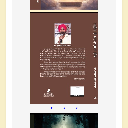
* * *