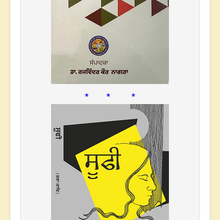
* * *