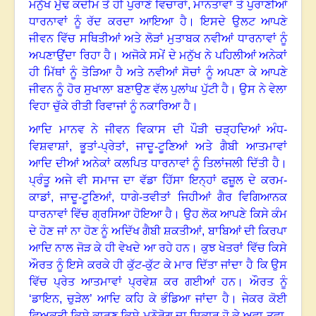
ਮਨੁੱਖ
ਮੁੱਢ
ਕਦੀਮ
ਤੋਂ
ਹੀ
ਪੁਰਾਣੇ
ਵਿਚਾਰਾਂ
,
ਮਾਨਤਾਵਾਂ
ਤੇ
ਪੁਰਾਣੀਆਂ
ਧਾਰਨਾਵਾਂ
ਨੂੰ
ਰੱਦ
ਕਰਦਾ
ਆਇਆ
ਹੈ
।
ਇਸਦੇ
ਉਲਟ
ਆਪਣੇ
ਜੀਵਨ
ਵਿੱਚ
ਸਥਿਤੀਆਂ
ਅਤੇ
ਲੋੜਾਂ
ਮੁਤਾਬਕ
ਨਵੀਆਂ
ਧਾਰਨਾਵਾਂ
ਨੂੰ
ਅਪਣਾਉਂਦਾ
ਰਿਹਾ
ਹੈ
।
ਅਜੋਕੇ
ਸਮੇਂ
ਦੇ
ਮਨੁੱਖ
ਨੇ
ਪਹਿਲੀਆਂ
ਅਨੇਕਾਂ
ਹੀ
ਮਿੱਥਾਂ
ਨੂੰ
ਤੋੜਿਆ
ਹੈ
ਅਤੇ
ਨਵੀਆਂ
ਸੋਚਾਂ
ਨੂੰ
ਅਪਣਾ
ਕੇ
ਆਪਣੇ
ਜੀਵਨ
ਨੂੰ
ਹੋਰ
ਸੁਖਾਲਾ
ਬਣਾਉਣ
ਵੱਲ
ਪੁਲਾਂਘ
ਪੁੱਟੀ
ਹੈ
।
ਉਸ
ਨੇ
ਵੇਲਾ
ਵਿਹਾ
ਚੁੱਕੇ
ਰੀਤੀ
ਰਿਵਾਜਾਂ
ਨੂੰ
ਨਕਾਰਿਆ
ਹੈ
।
ਆਦਿ
ਮਾਨਵ
ਨੇ
ਜੀਵਨ
ਵਿਕਾਸ
ਦੀ
ਪੌੜੀ
ਚੜ੍ਹਦਿਆਂ
ਅੰਧ
-
ਵਿਸ਼ਵਾਸ਼ਾਂ
,
ਭੂਤਾਂ
-
ਪ੍ਰੇਤਾਂ
,
ਜਾਦੂ
-
ਟੂਣਿਆਂ
ਅਤੇ
ਗੈਬੀ
ਆਤਮਾਵਾਂ
ਆਦਿ
ਦੀਆਂ
ਅਨੇਕਾਂ
ਕਲਪਿਤ
ਧਾਰਨਾਵਾਂ
ਨੂੰ
ਤਿਲਾਂਜਲੀ
ਦਿੱਤੀ
ਹੈ
।
ਪ੍ਰੰਤੂ
ਅਜੇ
ਵੀ
ਸਮਾਜ
ਦਾ
ਵੱਡਾ
ਹਿੱਸਾ
ਇਨ੍ਹਾਂ
ਫਜ਼ੂਲ
ਦੇ
ਕਰਮ
-
ਕਾਡਾਂ
,
ਜਾਦੂ
-
ਟੂਣਿਆਂ
,
ਧਾਗੇ
-
ਤਵੀਤਾਂ
ਜਿਹੀਆਂ
ਗੈਰ
ਵਿਗਿਆਨਕ
ਧਾਰਨਾਵਾਂ
ਵਿੱਚ
ਗ੍ਰਸਿਆ
ਹੋਇਆ
ਹੈ
।
ਉਹ
ਲੋਕ ਆਪਣੇ
ਕਿਸੇ
ਕੰਮ
ਦੇ
ਹੋਣ
ਜਾਂ
ਨਾ
ਹੋਣ
ਨੂੰ
ਅਦਿੱਖ
ਗੈਬੀ
ਸ਼ਕਤੀਆਂ
,
ਬਾਬਿਆਂ
ਦੀ
ਕਿਰਪਾ
ਆਦਿ
ਨਾਲ
ਜੋੜ
ਕੇ
ਹੀ
ਵੇਖਦੇ
ਆ
ਰਹੇ
ਹਨ
।
ਕੁਝ
ਖੇਤਰਾਂ
ਵਿੱਚ
ਕਿਸੇ
ਔਰਤ
ਨੂੰ
ਇਸੇ
ਕਰਕੇ
ਹੀ
ਕੁੱਟ
-
ਕੁੱਟ
ਕੇ
ਮਾਰ
ਦਿੱਤਾ
ਜਾਂਦਾ
ਹੈ
ਕਿ
ਉਸ
ਵਿੱਚ
ਪ੍ਰੇਤ
ਆਤਮਾਵਾਂ
ਪ੍ਰਵੇਸ਼
ਕਰ
ਗਈਆਂ
ਹਨ
।
ਔਰਤ
ਨੂੰ
‘
ਡਾਇਨ,
ਚੁੜੇਲ
’
ਆਦਿ
ਕਹਿ
ਕੇ
ਭੰਡਿਆ
ਜਾਂਦਾ
ਹੈ
।
ਜੇਕਰ
ਕੋਈ
ਵਿਅਕਤੀ
ਕਿਸੇ
ਕਾਰਣ
ਕਿਸੇ
ਮਨੋਰੋਗ
ਦਾ
ਸ਼ਿਕਾਰ
ਹੋ
ਕੇ
ਅਵਾ
-
ਤਵਾ
,