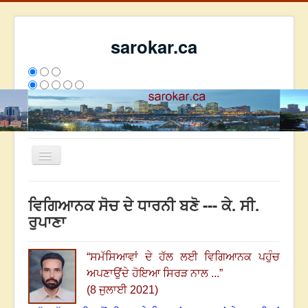
sarokar.ca
Toggle
Navigation
ਮੁੱਖ ਪੰਨਾ
ਵਿਗਿਆਨਕ ਸੋਚ ਦੇ ਧਾਰਨੀ ਬਣੋ --- ਕੇ. ਸੀ.
ਰਚਨਾਵਾਂ
ਰੁਪਾਣਾ
ਸਰੋਕਾਰ ਦੇ ਲੇਖਕ
“ਸਮੱਸਿਆਵਾਂ ਦੇ ਹੱਲ ਲਈ ਵਿਗਿਆਨਕ ਪਹੁੰਚ
ਸੰਪਰਕ
ਅਪਣਾਉਂਦੇ ਹੋਇਆ ਸਿਰੜ ਨਾਲ ...”
We have 234 guests and no members online
(8 ਜੁਲਾਈ 2021)
ਇਸ ਹਫਤੇ
35676
ਇਸ ਮਹੀਨੇ
44467
2808242