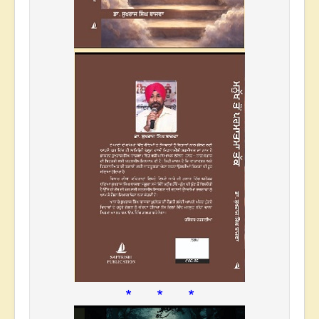
* * *