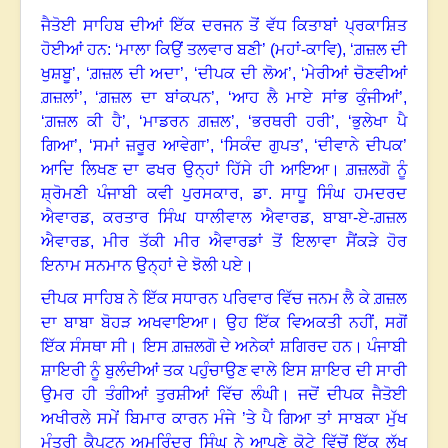
ਜੈਤੋਈ ਸਾਹਿਬ ਦੀਆਂ ਇੱਕ ਦਰਜਨ ਤੋਂ ਵੱਧ ਕਿਤਾਬਾਂ ਪ੍ਰਕਾਸ਼ਿਤ
ਹੋਈਆਂ ਹਨ: ‘ਮਾਲਾ ਕਿਉਂ ਤਲਵਾਰ ਬਣੀ
’ (
ਮਹਾਂ-ਕਾਵਿ)
, ‘
ਗ਼ਜ਼ਲ ਦੀ
ਖੁਸ਼ਬੂ’
, ‘
ਗ਼ਜ਼ਲ ਦੀ ਅਦਾ’,
‘
ਦੀਪਕ ਦੀ ਲੋਅ’,
‘
ਮੇਰੀਆਂ ਚੋਣਵੀਆਂ
ਗ਼ਜ਼ਲਾਂ’,
‘
ਗ਼ਜ਼ਲ ਦਾ ਬਾਂਕਪਨ’,
‘
ਆਹ ਲੈ ਮਾਏ ਸਾਂਭ ਕੁੰਜੀਆਂ’
,
‘
ਗ਼ਜ਼ਲ ਕੀ ਹੈ’,
‘
ਮਾਡਰਨ ਗ਼ਜ਼ਲ’
, ‘
ਭਰਥਰੀ ਹਰੀ’
, ‘
ਭੁਲੇਖਾ ਪੈ
ਗਿਆ’
, ‘
ਸਮਾਂ ਜ਼ਰੂਰ ਆਵੇਗਾ’
, ‘
ਸਿਕੰਦ ਗੁਪਤ’
, ‘
ਦੀਵਾਨੇ ਦੀਪਕ
’
ਆਦਿ ਲਿਖਣ ਦਾ ਫਖਰ ਉਨ੍ਹਾਂ ਹਿੱਸੇ ਹੀ ਆਇਆ
।
ਗ਼ਜ਼ਲਗੋ ਨੂੰ
ਸ਼੍ਰੋਮਣੀ ਪੰਜਾਬੀ ਕਵੀ ਪੁਰਸਕਾਰ
,
ਡਾ. ਸਾਧੂ ਸਿੰਘ ਹਮਦਰਦ
ਐਵਾਰਡ
,
ਕਰਤਾਰ ਸਿੰਘ ਧਾਲੀਵਾਲ ਐਵਾਰਡ
,
ਬਾਬਾ-ਏ-ਗ਼ਜ਼ਲ
ਐਵਾਰਡ
,
ਮੀਰ ਤੱਕੀ ਮੀਰ ਐਵਾਰਡਾਂ ਤੋਂ ਇਲਾਵਾ ਸੈਂਕੜੇ ਹੋਰ
ਇਨਾਮ ਸਨਮਾਨ ਉਨ੍ਹਾਂ ਦੇ ਝੋਲੀ ਪਏ
।
ਦੀਪਕ ਸਾਹਿਬ ਨੇ ਇੱਕ ਸਧਾਰਨ ਪਰਿਵਾਰ ਵਿੱਚ ਜਨਮ ਲੈ ਕੇ ਗ਼ਜ਼ਲ
ਦਾ ਬਾਬਾ ਬੋਹੜ ਅਖਵਾਇਆ
।
ਉਹ ਇੱਕ ਵਿਅਕਤੀ ਨਹੀਂ
,
ਸਗੋਂ
ਇੱਕ ਸੰਸਥਾ ਸੀ
। ਇਸ
ਗ਼ਜ਼ਲਗੋ ਦੇ ਅਨੇਕਾਂ ਸ਼ਗਿਰਦ ਹਨ
।
ਪੰਜਾਬੀ
ਸ਼ਾਇਰੀ ਨੂੰ ਬੁਲੰਦੀਆਂ ਤਕ ਪਹੁੰਚਾਉਣ ਵਾਲੇ ਇਸ ਸ਼ਾਇਰ ਦੀ ਸਾਰੀ
ਉਮਰ ਹੀ ਤੰਗੀਆਂ ਤੁਰਸ਼ੀਆਂ ਵਿੱਚ ਲੰਘੀ
।
ਜਦੋਂ ਦੀਪਕ ਜੈਤੋਈ
ਅਖੀਰਲੇ ਸਮੇਂ ਬਿਮਾਰ ਕਾਰਨ ਮੰਜੇ ’ਤੇ ਪੈ ਗਿਆ ਤਾਂ ਸਾਬਕਾ ਮੁੱਖ
ਮੰਤਰੀ ਕੈਪਟਨ ਅਮਰਿੰਦਰ ਸਿੰਘ ਨੇ ਆਪਣੇ ਕੋਟੇ ਵਿੱਚੋਂ ਇੱਕ ਲੱਖ