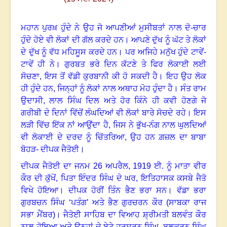
ਮਹਾਨ ਪੁਰਖ਼ ਹੁੰਦੇ ਨੇ ਉਹ ਜੋ ਆਪਣੀਆਂ ਮੁਸੀਬਤਾਂ ਨਾਲ ਦੋ-ਚਾਰ
ਹੁੰਦੇ ਹੋਏ ਵੀ ਲੋਕਾਂ ਦੀ ਗੱਲ ਕਰਦੇ ਹਨ
।
ਆਪਣੇ ਦੁੱਖ ਨੂੰ ਘੱਟ ਤੇ ਲੋਕਾਂ
ਦੇ ਦੁੱਖ ਨੂੰ ਵੱਧ ਮਹਿਸੂਸ ਕਰਦੇ ਹਨ। ਪਰ ਅਜਿਹੇ ਮਨੁੱਖ ਹੁੰਦੇ ਟਾਵੇਂ-
ਟਾਵੇਂ ਹੀ ਨੇ
।
ਗੁਰਬਤ ਭਰੇ ਦਿਨ ਕੱਟਣੇ ਤੇ ਫਿਰ ਲੋਕਾਈ ਲਈ
ਸੋਚਣਾ
,
ਇਸ ਤੋਂ ਵੱਡੀ ਕੁਰਬਾਨੀ ਕੀ ਹੋ ਸਕਦੀ ਹੈ
।
ਇਹ ਉਹ ਲੋਕ
ਹੀ ਹੁੰਦੇ ਹਨ, ਜਿਨ੍ਹਾਂ ਨੂੰ ਲੋਕਾਂ ਨਾਲ ਅਥਾਹ ਮੋਹ ਹੁੰਦਾ ਹੈ
।
ਸੰਤ ਰਾਮ
ਉਦਾਸੀ
,
ਲਾਲ ਸਿੰਘ ਦਿਲ ਅਤੇ ਹੋਰ ਕਿੰਨੇ ਹੀ ਕਵੀ ਹੋਣਗੇ ਜੋ
ਗਰੀਬੀ ਦੇ ਦਿਨਾਂ ਵਿੱਚੋਂ ਲੰਘਦਿਆਂ ਵੀ ਲੋਕਾਂ ਬਾਰੇ ਸੋਚਦੇ ਰਹੇ
।
ਇਸ
ਲੜੀ ਵਿੱਚ ਇੱਕ ਨਾਂ ਆਉਂਦਾ ਹੈ
,
ਜਿਸ ਨੇ ਭੁੱਖ-ਨੰਗ ਨਾਲ ਘੁਲਦਿਆਂ
ਵੀ ਲੋਕਾਈ ਦੇ ਦਰਦ ਨੂੰ ਚਿੱਤਰਿਆ, ਉਹ ਹਨ ਗ਼ਜ਼ਲ ਦਾ ਬਾਬਾ
ਬੋਹੜ- ਦੀਪਕ ਜੈਤੋਈ
।
ਦੀਪਕ ਜੈਤੋਈ ਦਾ ਜਨਮ
26
ਅਪਰੈਲ
, 1919
ਈ. ਨੂੰ ਮਾਤਾ ਵੀਰ
ਕੌਰ ਦੀ ਕੁੱਖੋਂ
,
ਪਿਤਾ ਇੰਦਰ ਸਿੰਘ ਦੇ ਘਰ
,
ਇਤਿਹਾਸਕ ਕਸਬੇ ਜੈਤੋ
ਵਿਖੇ ਹੋਇਆ
।
ਦੀਪਕ ਹੋਰੀਂ ਤਿੰਨ ਭੈਣ ਭਰਾ ਸਨ। ਵੱਡਾ ਭਰਾ
ਗੁਰਬਚਨ ਸਿੰਘ ‘ਪਤੰਗ’ ਅਤੇ ਭੈਣ ਗੁਰਚਰਨ ਕੌਰ (ਸਾਬਕਾ ਰਾਜ
ਸਭਾ ਮੈਂਬਰ)
।
ਜੈਤੋਈ ਸਾਹਿਬ ਦਾ ਵਿਆਹ ਸ਼੍ਰੀਮਤੀ ਬਲਵੰਤ ਕੌਰ
ਨਾਲ ਹੋਇਆ ਅਤੇ ਉਨ੍ਹਾਂ ਦੇ ਬੇਟੇ ਹਰਸ਼ਰਨ ਸਿੰਘ
,
ਬਲਕਰਨ ਸਿੰਘ