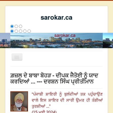
sarokar.ca
Toggle
Navigation
ਮੁੱਖ ਪੰਨਾ
ਗ਼ਜ਼ਲ ਦੇ ਬਾਬਾ ਬੋਹੜ - ਦੀਪਕ ਜੈਤੋਈ ਨੂੰ ਯਾਦ
ਰਚਨਾਵਾਂ
ਕਰਦਿਆਂ ... --- ਦਰਸ਼ਨ ਸਿੰਘ ਪ੍ਰੀਤੀਮਾਨ
ਸਰੋਕਾਰ ਦੇ ਲੇਖਕ
“
ਪੰਜਾਬੀ ਸ਼ਾਇਰੀ ਨੂੰ ਬੁਲੰਦੀਆਂ ਤਕ ਪਹੁੰਚਾਉਣ
ਸੰਪਰਕ
ਵਾਲੇ ਇਸ ਸ਼ਾਇਰ ਦੀ ਸਾਰੀ ਉਮਰ ਹੀ ਤੰਗੀਆਂ
We have 128 guests and no members online
ਤੁਰਸ਼ੀਆਂ ...
”
ਇਸ ਹਫਤੇ
30681
ਇਸ ਮਹੀਨੇ
39472
2803247
(15 ਮਈ 2024)