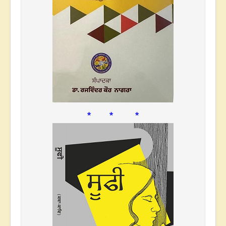
* * *