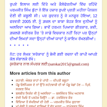
ਰੁਪਏ ਇਲਾਜ ਲਈ ਦਿੱਤੇ ਅਤੇ ਕੈਲੇਫੋਰਨੀਆਂ ਵਿੱਚ ਰਹਿੰਦੇ
ਪਰਮਜੀਤ ਸਿੰਘ ਭੁੱਟਾ ਨੇ ਇੱਕ ਹਜ਼ਾਰ ਰੁਪਏ ਪ੍ਰਤੀ ਮਹੀਨਾ ਪੈਨਸ਼ਨ
ਦੇਣੀ ਵੀ ਕਬੂਲੀ ਸੀ
।
ਪਰ ਕੁਦਰਤ ਨੂੰ ਜੋ ਮਨਜ਼ੂਰ ਹੋਇਆ
, 12
ਫਰਵਰੀ
2005
ਈ. ਨੂੰ ਗ਼ਜ਼ਲ ਦਾ ਬਾਬਾ ਬੋਹੜ ਇਸ ਦੁਨੀਆਂ ਨੂੰ
ਅਲਵਿਦਾ ਆਖ ਗਿਆ
।
ਭਾਵੇਂ ਹਰਮਨ ਪਿਆਰਾ ਗੀਤਕਾਰ
,
ਕਵੀ
,
ਗ਼ਜ਼ਲਗੋ ਸਰੀਰਕ ਤੌਰ ’ਤੇ ਸਾਡੇ ਵਿਚਕਾਰ ਨਹੀਂ ਰਿਹਾ ਪਰ ਉਨ੍ਹਾਂ
ਦੀਆਂ ਲਿਖਤਾਂ ਸਦਾ ਉਨ੍ਹਾਂ ਦੀਆਂ ਯਾਦਾਂ ਨੂੰ ਕਾਇਮ ਰੱਖਣਗੀਆਂ
।
* * * * *
ਨੋਟ: ਹਰ ਲੇਖਕ ‘ਸਰੋਕਾਰ’ ਨੂੰ ਭੇਜੀ ਗਈ ਰਚਨਾ ਦੀ ਕਾਪੀ ਆਪਣੇ
ਕੋਲ ਸੰਭਾਲਕੇ ਰੱਖੇ।
(ਸਰੋਕਾਰ ਨਾਲ ਸੰਪਰਕ ਲਈ:
(
sarokar2015@gmail.com
)
More articles from this author
ਕਹਾਣੀ: ਔਝੜ ਰਾਹਾਂ ਦੇ ਪਾਂਧੀ --- ਦੀਪਤੀ ਬਬੂਟਾ
ਪੇਂਡੂ ਓਲੰਪਿਕਸ ਦੇ ਨਾਂ ਉੱਤੇ ਸਟੰਟਬਾਜ਼ੀ ਦੀ ਥਾਂ ਪੇਂਡੂ ਖੇਡਾਂ ਹੋਣ --- ਪ੍ਰਿੰ.
ਸਰਵਣ ਸਿੰਘ
ਬਲਬੀਰ ਸਿਕੰਦ ਜੀ ਨੂੰ ਅਲਵਿਦਾ --- ਬਲਜਿੰਦਰ ਸਿੰਘ ਅਟਵਾਲ
ਦੇਸੀ ਘਿਓ ਤੋਂ ਪਰਹੇਜ਼ ਕਿਉਂ? --- ਡਾ. ਹਰਸ਼ਿੰਦਰ ਕੌਰ
ਵਿੱਦਿਆ ਤੋਂ ਸੱਖਣਿਆਂ ਦੀ ਹੋਣੀ --- ਪਰਮਜੀਤ ਸਿੰਘ ਕੁਠਾਲਾ
ਮਾਂ-ਬੋਲੀ ਨੂੰ ਕਲਮਾਂ ਵਾਲਿਆਂ ਤੋਂ ਵੱਧ ਖ਼ਤਰਾ --- ਰਾਮੇਸ਼ਵਰ ਸਿੰਘ