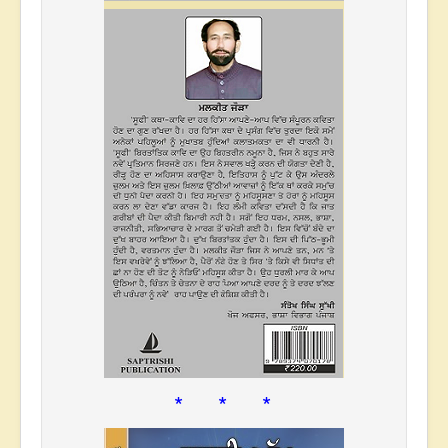
* * *