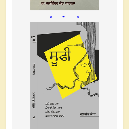
* * *