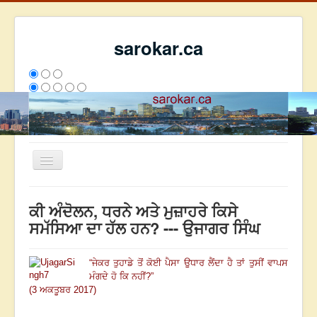
sarokar.ca
Toggle
Navigation
ਮੁੱਖ ਪੰਨਾ
ਕੀ ਅੰਦੋਲਨ, ਧਰਨੇ ਅਤੇ ਮੁਜ਼ਾਹਰੇ ਕਿਸੇ
ਰਚਨਾਵਾਂ
ਸਮੱਸਿਆ ਦਾ ਹੱਲ ਹਨ? --- ਉਜਾਗਰ ਸਿੰਘ
ਸਰੋਕਾਰ ਦੇ ਲੇਖਕ
“
ਜੇਕਰ ਤੁਹਾਡੇ ਤੋਂ ਕੋਈ ਪੈਸਾ ਉੁਧਾਰ ਲੈਂਦਾ ਹੈ ਤਾਂ ਤੁਸੀਂ ਵਾਪਸ
ਸੰਪਰਕ
ਮੰਗਦੇ ਹੋ ਕਿ ਨਹੀਂ
?
”
We have 192 guests and no members online
(3 ਅਕਤੂਬਰ 2017)
ਅੱਜ
673
ਕੱਲ੍ਹ
5139
ਇਸ ਹਫਤੇ
20929
2793495