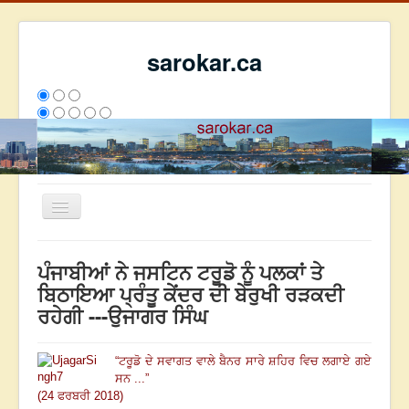
sarokar.ca
Toggle
Navigation
ਮੁੱਖ ਪੰਨਾ
ਪੰਜਾਬੀਆਂ ਨੇ ਜਸਟਿਨ ਟਰੂਡੋ ਨੂੰ ਪਲਕਾਂ ਤੇ
ਰਚਨਾਵਾਂ
ਬਿਠਾਇਆ ਪ੍ਰੰਤੂ ਕੇਂਦਰ ਦੀ ਬੇਰੁਖੀ ਰੜਕਦੀ
ਰਹੇਗੀ ---ਉਜਾਗਰ ਸਿੰਘ
ਸਰੋਕਾਰ ਦੇ ਲੇਖਕ
ਸੰਪਰਕ
“
ਟਰੂਡੋ ਦੇ ਸਵਾਗਤ ਵਾਲੇ ਬੈਨਰ ਸਾਰੇ ਸ਼ਹਿਰ ਵਿਚ ਲਗਾਏ ਗਏ
We have 181 guests and no members online
ਸਨ ...
”
ਇਸ ਹਫਤੇ
36338
ਇਸ ਮਹੀਨੇ
45129
2808904
(24 ਫਰਬਰੀ 2018)