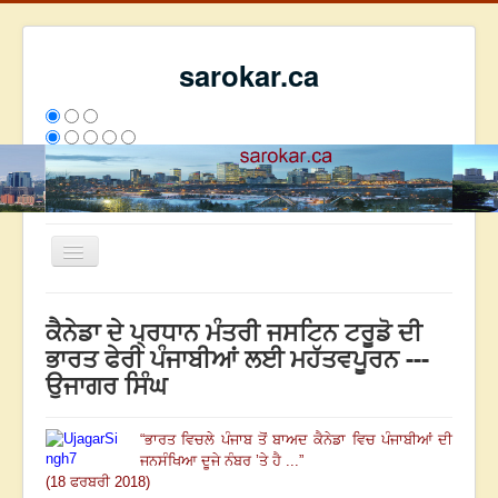
sarokar.ca
Toggle
Navigation
ਮੁੱਖ ਪੰਨਾ
ਕੈਨੇਡਾ ਦੇ ਪ੍ਰਧਾਨ ਮੰਤਰੀ ਜਸਟਿਨ ਟਰੂਡੋ ਦੀ
ਰਚਨਾਵਾਂ
ਭਾਰਤ ਫੇਰੀ ਪੰਜਾਬੀਆਂ ਲਈ ਮਹੱਤਵਪੂਰਨ ---
ਉਜਾਗਰ ਸਿੰਘ
ਸਰੋਕਾਰ ਦੇ ਲੇਖਕ
ਸੰਪਰਕ
“
ਭਾਰਤ ਵਿਚਲੇ ਪੰਜਾਬ ਤੋਂ ਬਾਅਦ ਕੈਨੇਡਾ ਵਿਚ ਪੰਜਾਬੀਆਂ ਦੀ
We have 128 guests and no members online
ਜਨਸੰਖਿਆ ਦੂਜੇ ਨੰਬਰ ’ਤੇ ਹੈ ...
”
ਅੱਜ
363
ਕੱਲ੍ਹ
5139
ਇਸ ਹਫਤੇ
20619
2793185
(18 ਫਰਬਰੀ 2018)