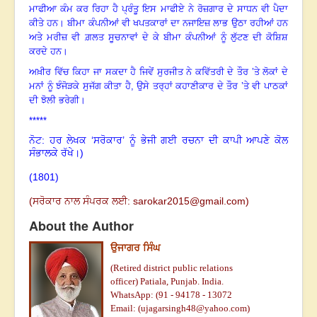
ਮਾਫੀਆ ਕੰਮ ਕਰ ਰਿਹਾ ਹੈ ਪ੍ਰੰਤੂ ਇਸ ਮਾਫੀਏ ਨੇ ਰੋਜ਼ਗਾਰ ਦੇ ਸਾਧਨ ਵੀ ਪੈਦਾ
ਕੀਤੇ ਹਨ
।
ਬੀਮਾ ਕੰਪਨੀਆਂ ਵੀ ਖਪਤਕਾਰਾਂ ਦਾ ਨਜਾਇਜ਼ ਲਾਭ ਉਠਾ ਰਹੀਆਂ ਹਨ
ਅਤੇ ਮਰੀਜ਼ ਵੀ ਗ਼ਲਤ ਸੂਚਨਾਵਾਂ ਦੇ ਕੇ ਬੀਮਾ ਕੰਪਨੀਆਂ ਨੂੰ ਲੁੱਟਣ ਦੀ ਕੋਸ਼ਿਸ਼
ਕਰਦੇ ਹਨ
।
ਅਖ਼ੀਰ ਵਿੱਚ ਕਿਹਾ ਜਾ ਸਕਦਾ ਹੈ ਜਿਵੇਂ ਸੁਰਜੀਤ ਨੇ ਕਵਿੱਤਰੀ ਦੇ ਤੌਰ ’ਤੇ ਲੋਕਾਂ ਦੇ
ਮਨਾਂ ਨੂੰ ਝੰਜੋੜਕੇ ਸੁਜੱਗ ਕੀਤਾ ਹੈ
, ਉਸੇ ਤਰ੍ਹਾਂ ਕਹਾਣੀਕਾਰ ਦੇ ਤੌਰ ’ਤੇ ਵੀ ਪਾਠਕਾਂ
ਦੀ ਝੋਲੀ ਭਰੇਗੀ
।
*****
ਨੋਟ: ਹਰ ਲੇਖਕ ‘ਸਰੋਕਾਰ’ ਨੂੰ ਭੇਜੀ ਗਈ ਰਚਨਾ ਦੀ ਕਾਪੀ ਆਪਣੇ ਕੋਲ
ਸੰਭਾਲਕੇ ਰੱਖੇ।)
(1801
)
(ਸਰੋਕਾਰ ਨਾਲ ਸੰਪਰਕ ਲਈ:
sarokar2015@gmail.c
om)
About the Author
ਉਜਾਗਰ ਸਿੰਘ
(Retired district public relations
officer)
Patiala, Punjab. India.
WhatsApp: (91 - 94178 - 13072
Email: (
ujagarsingh48@yahoo.com
)