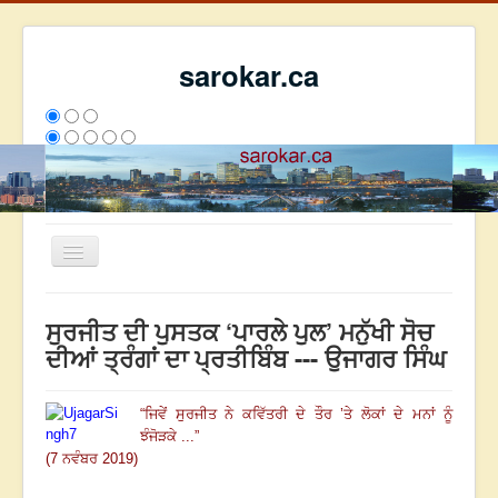
sarokar.ca
Toggle
Navigation
ਮੁੱਖ ਪੰਨਾ
ਸੁਰਜੀਤ ਦੀ ਪੁਸਤਕ ‘ਪਾਰਲੇ ਪੁਲ’ ਮਨੁੱਖੀ ਸੋਚ
ਰਚਨਾਵਾਂ
ਦੀਆਂ ਤ੍ਰੰਗਾਂ ਦਾ ਪ੍ਰਤੀਬਿੰਬ --- ਉਜਾਗਰ ਸਿੰਘ
ਸਰੋਕਾਰ ਦੇ ਲੇਖਕ
“
ਜਿਵੇਂ ਸੁਰਜੀਤ ਨੇ ਕਵਿੱਤਰੀ ਦੇ ਤੌਰ ’ਤੇ ਲੋਕਾਂ ਦੇ ਮਨਾਂ ਨੂੰ
ਸੰਪਰਕ
ਝੰਜੋੜਕੇ ...
”
We have 78 guests and no members online
(7 ਨਵੰਬਰ 2019)
ਅੱਜ
334
ਕੱਲ੍ਹ
5139
ਇਸ ਹਫਤੇ
20590
2793156