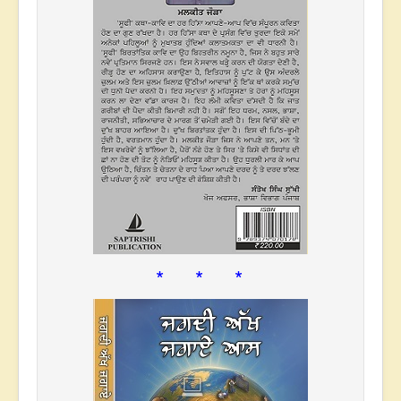
* * *