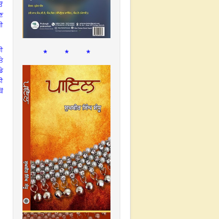
ੋਂ
ਾਣ
ਬੀ
* * *
ੀ
ੇ
ਡੇ
ੀ
ੋਂ