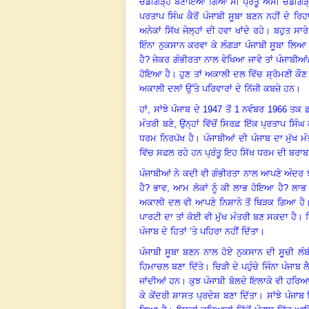
ਚੰਡੀਗੜ੍ਹ
ਬਣਾਇਆ
ਗਿਆ
ਸੀ
ਪ੍ਰੰਤੂ
ਅਸੀਂ
ਚੰਡੀਗੜ
ਪਰਤਾਪ
ਸਿੰਘ
ਕੈਰੋਂ
ਪੰਜਾਬੀ
ਸੂਬਾ
ਬਣਨ
ਨਹੀਂ
ਦੇ
ਰਿਹ
ਅਨੇਕਾਂ
ਸਿੱਖ
ਜੇਲ੍ਹਾਂ
ਦੀ
ਹਵਾ
ਖਾਂਦੇ
ਰਹੇ
।
ਬਹੁਤ
ਸਾਰੇ
ਇੰਨਾ ਨੁਕਸਾਨ
ਕਰਵਾ
ਕੇ
ਲੰਗੜਾ
ਪੰਜਾਬੀ
ਸੂਬਾ
ਲਿਆ
ਹੈ
? ਜੇਕਰ
ਗੰਭੀਰਤਾ
ਨਾਲ
ਵੇਖਿਆ
ਜਾਵੇ
ਤਾਂ
ਪੰਜਾਬੀਆਂ/
ਹੋਇਆ
ਹੈ
।
ਹੁਣ
ਤਾਂ
ਅਕਾਲੀ
ਦਲ
ਵਿੱਚ
ਸ਼੍ਰੋਮਣੀ
ਕੌਣ
ਅਕਾਲੀ
ਦਲਾਂ
ਉੱਤੇ ਪਰਿਵਾਰਾਂ
ਦੇ
ਨਿੱਜੀ
ਕਬਜ਼ੇ
ਹਨ
।
ਹਾਂ
, ਸਾਂਝੇ
ਪੰਜਾਬ
ਦੇ
1947
ਤੋਂ
1
ਨਵੰਬਰ
1966
ਤਕ ਡਾ
ਮੰਤਰੀ ਬਣੇ
,
ਉਨ੍ਹਾਂ
ਵਿੱਚੋਂ
ਸਿਰਫ਼
ਇੱਕ
ਪ੍ਰਤਾਪ
ਸਿੰਘ
ਧਰਮ
ਨਿਰਪੱਖ
ਹੈ
।
ਪੰਜਾਬੀਆਂ
ਦੀ
ਪੰਜਾਬ
ਦਾ
ਮੁੱਖ
ਮੰ
ਵਿੱਚ
ਸਫਲ
ਰਹੇ
ਹਨ
ਪ੍ਰੰਤੂ
ਇਹ ਸਿੱਖ
ਧਰਮ
ਦੀ
ਬਰਾਬ
ਪੰਜਾਬੀਆਂ
ਨੇ ਕਦੀ ਵੀ
ਗੰਭੀਰਤਾ
ਨਾਲ
ਆਪਣੇ
ਅੰਦਰ
ਹੈ
?
ਭਾਵ
, ਆਮ
ਲੋਕਾਂ
ਨੂੰ
ਕੀ
ਲਾਭ
ਹੋਇਆ
ਹੈ
?
ਲਾਭ
ਅਕਾਲੀ
ਦਲ
ਵੀ
ਆਪਣੇ
ਨਿਸ਼ਾਨੇ
ਤੋਂ
ਥਿੜਕ
ਗਿਆ
ਹੈ
ਪਾਰਟੀ
ਦਾ
ਤਾਂ
ਕੋਈ
ਵੀ
ਮੁੱਖ
ਮੰਤਰੀ
ਬਣ
ਸਕਦਾ
ਹੈ
।
ਪੰਜਾਬ
ਦੇ ਹਿਤਾਂ ’ਤੇ ਪਹਿਰਾ
ਨਹੀਂ
ਦਿੱਤਾ
।
ਪੰਜਾਬੀ
ਸੂਬਾ
ਬਣਨ
ਨਾਲ
ਹੋਏ
ਨੁਕਸਾਨ
ਦੀ
ਸੂਚੀ
ਲੰਬ
ਹਿਮਾਚਲ
ਬਣਾ
ਦਿੱਤੇ
।
ਚਿੜੀ
ਦੇ
ਪਹੁੰਚੇ ਜਿੰਨਾ ਪੰਜਾਬ
ਲ
ਜਾਂਦੀਆਂ
ਹਨ
।
ਕੁਝ
ਪੰਜਾਬੀ
ਬੋਲਦੇ
ਇਲਾਕੇ
ਵੀ
ਹਰਿਆ
ਕੇ
ਕੇਂਦਰੀ ਸ਼ਾਸਤ ਪ੍ਰਦੇਸ਼
ਬਣਾ
ਦਿੱਤਾ
।
ਸਾਂਝੇ
ਪੰਜਾਬ