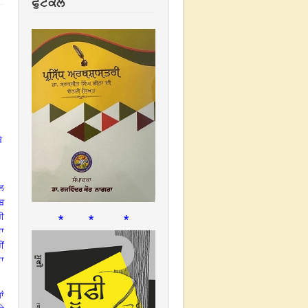
ਫੁਟਕਲ
ੇ
ਲ
ਬ
* * *
ਰੀ
ਸ਼ਾ
ੀਂ
ਾ
ਾਂ