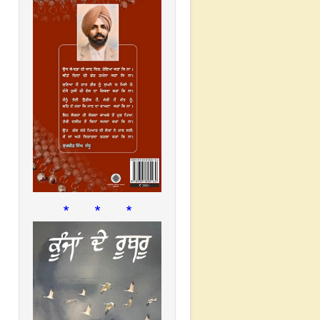
* * *