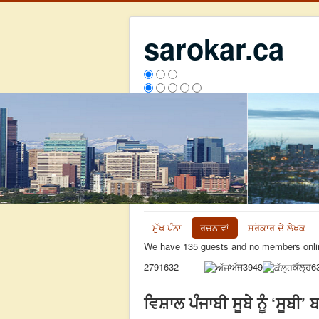
sarokar.ca
ਮੁੱਖ ਪੰਨਾ
ਰਚਨਾਵਾਂ
ਸਰੋਕਾਰ ਦੇ ਲੇਖਕ
We have 135 guests and no members onli
ਅੱਜ
3949
ਕੱਲ੍ਹ
6
2791632
ਵਿਸ਼ਾਲ ਪੰਜਾਬੀ ਸੂਬੇ ਨੂੰ ‘ਸੂ