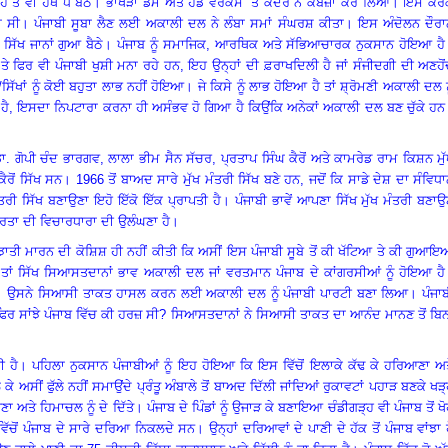
੍ਹ
ਤੋਂ
ਵੀ
ਹੱਥ
ਧੋ
ਬੈਠੇ
।
ਭਾਖੜਾ
ਡੈਮ
ਅਤੇ ਹੈੱਡ ਵਰਕਸ
’
ਤੇ ਕੇਂਦਰ
ਨੇ
ਕਬਜ਼ਾ
ਕਰ
ਲਿਆ
।
ਇਸੇ ਕਰਕ
ਾ
ਸੀ
।
ਪੰਜਾਬੀ
ਸੂਬਾ
ਲੈਣ
ਲਈ
ਅਕਾਲੀ
ਦਲ
ਨੇ
ਲੰਬਾ
ਸਮਾਂ
ਸੰਘਰਸ਼
ਕੀਤਾ
।
ਇਸ
ਅੰਦੋਲਨ
ਦੌਰ
ਸਿੱਖ
ਜਾਨਾਂ
ਗੁਆ
ਬੈਠੇ
।
ਪੰਜਾਬ
ਨੂੰ
ਸਮਾਜਿਕ
,
ਆਰਥਿਕ
ਅਤੇ ਸੱਭਿਆਚਾਰਕ
ਨੁਕਸਾਨ
ਹੋਇਆ
ਹੈ
ਤੇ
ਫਿਰ
ਵੀ
ਪੰਜਾਬੀ ਖੁਸ਼ੀ ਮਨਾ
ਰਹੇ
ਹਨ
,
ਇਹ
ਉਨ੍ਹਾਂ
ਦੀ
ਫ਼ਰਾਖਦਿਲੀ
ਹੈ ਜਾਂ
ਸੰਜੀਦਗੀ
ਦੀ
ਅਣਹੋ
ਸਿੱਖਾਂ
ਨੂੰ
ਕੋਈ
ਬਹੁਤਾ
ਲਾਭ
ਨਹੀਂ
ਹੋਇਆ
।
ਜੇ
ਕਿਸੇ
ਨੂੰ
ਲਾਭ
ਹੋਇਆ
ਹੈ
ਤਾਂ
ਸ਼੍ਰੋਮਣੀ
ਅਕਾਲੀ
ਦਲ
ਹੈ
, ਇਸਦਾ ਨਿਪਟਾਰਾ
ਕਰਨਾ
ਹੀ
ਅਸੰਭਵ
ਹੋ
ਗਿਆ
ਹੈ
ਕਿਉਂਕਿ
ਅਨੇਕਾਂ
ਅਕਾਲੀ
ਦਲ
ਬਣ
ਚੁੱਕੇ
ਹਨ
. ਗੋਪੀ
ਚੰਦ
ਭਾਰਗਵ
,
ਲਾਲਾ
ਭੀਮ
ਸੈਨ
ਸੱਚਰ
,
ਪ੍ਰਤਾਪ
ਸਿੰਘ
ਕੈਰੋਂ
ਅਤੇ
ਕਾਮਰੇਡ
ਰਾਮ
ਕਿਸ਼ਨ
ਮੁ
ਕੈਰੋਂ
ਸਿੱਖ
ਸਨ
।
1966
ਤੋਂ
ਬਾਅਦ
ਸਾਰੇ
ਮੁੱਖ
ਮੰਤਰੀ
ਸਿੱਖ
ਬਣੇ
ਹਨ
,
ਜਦੋਂ
ਕਿ
ਸਾਡੇ
ਦੇਸ਼
ਦਾ
ਸੰਵਿਧ
ਤਰੀ
ਸਿੱਖ
ਬਣਾਉਣਾ
ਇਹੋ
ਇੱਕੋ
ਇੱਕ
ਪ੍ਰਾਪਤੀ
ਹੈ
।
ਪੰਜਾਬੀ
ਭਾਵੇਂ
ਆਪਣਾ
ਸਿੱਖ
ਮੁੱਖ
ਮੰਤਰੀ
ਬਣਾਉ
ਰਤਾ
ਦੀ
ਵਿਚਾਰਧਾਰਾ
ਦੀ
ਉਲੰਘਣਾ
ਹੈ
।
ਝਾਤੀ
ਮਾਰਨ
ਦੀ
ਕੋਸ਼ਿਸ਼
ਹੀ
ਨਹੀਂ
ਕੀਤੀ
ਕਿ
ਅਸੀਂ
ਇਸ
ਪੰਜਾਬੀ
ਸੂਬੇ
ਤੋਂ
ਕੀ
ਖੱਟਿਆ
ਤੇ
ਕੀ
ਗੁਆਇ
ਤਾਂ
ਸਿੱਖ ਸਿਆਸਤਦਾਨਾਂ ਭਾਵ
ਅਕਾਲੀ
ਦਲ
ਜਾਂ
ਵਰਤਮਾਨ
ਪੰਜਾਬ
ਦੇ
ਕਾਂਗਰਸੀਆਂ
ਨੂੰ
ਹੋਇਆ
ਹੈ
।
ਉਸਨੇ
ਸਿਆਸੀ
ਤਾਕਤ
ਹਾਸਲ
ਕਰਨ
ਲਈ
ਅਕਾਲੀ
ਦਲ
ਨੂੰ
ਪੰਜਾਬੀ
ਪਾਰਟੀ
ਬਣਾ
ਲਿਆ
।
ਪੰਜਾ
ਫਿਰ
ਸਾਂਝੇ
ਪੰਜਾਬ
ਵਿੱਚ
ਕੀ ਹਰਜ਼ ਸੀ
?
ਸਿਆਸਤਦਾਨਾਂ ਨੇ
ਸਿਆਸੀ
ਤਾਕਤ
ਦਾ
ਆਨੰਦ
ਮਾਨਣ
ਤੋਂ
ਬਿ
ੀ
ਹੈ
।
ਪਹਿਲਾ
ਨੁਕਸਾਨ
ਪੰਜਾਬੀਆਂ
ਨੂੰ
ਇਹ
ਹੋਇਆ
ਕਿ
ਇਸ
ਵਿੱਚੋਂ
ਇਲਾਕੇ
ਕੱਢ
ਕੇ
ਹਰਿਆਣਾ
ਅਤ
ੈ
ਕੇ
ਅਸੀਂ
ਫੁੱਲੇ
ਨਹੀਂ
ਸਮਾਉਂਦੇ
ਪ੍ਰੰਤੂ
ਅੰਬਾਲੇ
ਤੋਂ
ਬਾਅਦ
ਦਿੱਲੀ
ਜਾਂਦਿਆਂ
ਰੁਕਾਵਟਾਂ
ਪਹਾੜ
ਬਣਕੇ
ਖੜ
ਣਾ
ਅਤੇ
ਹਿਮਾਚਲ
ਨੂੰ
ਦੇ
ਦਿੱਤੇ
।
ਪੰਜਾਬ
ਦੇ
ਪਿੰਡਾਂ
ਨੂੰ
ਉਜਾੜ
ਕੇ
ਬਣਾਇਆ
ਚੰਡੀਗੜ੍ਹ
ਵੀ
ਪੰਜਾਬ
ਤੋਂ
ਖ
ਵਿੱਚੋਂ
ਪੰਜਾਬ
ਦੇ
ਸਾਰੇ
ਦਰਿਆ
ਨਿਕਲਦੇ
ਸਨ
।
ਉਨ੍ਹਾਂ
ਦਰਿਆਵਾਂ
ਦੇ
ਪਾਣੀ
ਦੇ
ਹੱਕ
ਤੋਂ
ਪੰਜਾਬ
ਵਾਂਝਾ