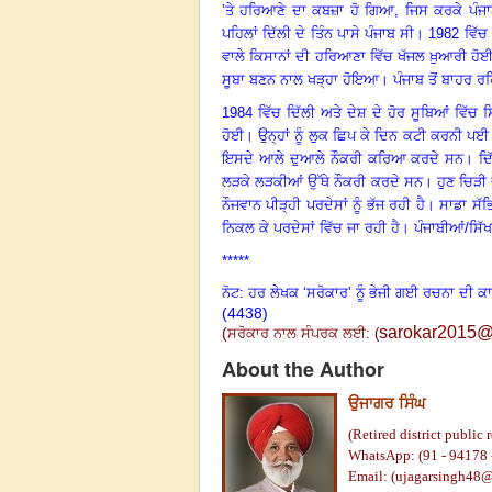
’
ਤੇ ਹਰਿਆਣੇ
ਦਾ
ਕਬਜ਼ਾ
ਹੋ
ਗਿਆ
,
ਜਿਸ
ਕਰਕੇ
ਪੰਜ
ਪਹਿਲਾਂ
ਦਿੱਲੀ
ਦੇ
ਤਿੰਨ
ਪਾਸੇ
ਪੰਜਾਬ
ਸੀ
।
1982
ਵਿੱਚ
ਵਾਲੇ ਕਿਸਾਨਾਂ ਦੀ
ਹਰਿਆਣਾ
ਵਿੱਚ
ਖੱਜਲ
ਖ਼ੁਆਰੀ
ਹੋ
ਸੂਬਾ
ਬਣਨ
ਨਾਲ
ਖੜ੍ਹਾ
ਹੋਇਆ
।
ਪੰਜਾਬ
ਤੋਂ
ਬਾਹਰ
ਰਹ
1984
ਵਿੱਚ
ਦਿੱਲੀ
ਅਤੇ
ਦੇਸ਼
ਦੇ
ਹੋਰ
ਸੂਬਿਆਂ
ਵਿੱਚ
ਸ
ਹੋਈ
।
ਉਨ੍ਹਾਂ
ਨੂੰ
ਲੁਕ
ਛਿਪ
ਕੇ
ਦਿਨ
ਕਟੀ
ਕਰਨੀ
ਪਈ
ਇਸਦੇ ਆਲੇ
ਦੁਆਲੇ
ਨੌਕਰੀ
ਕਰਿਆ ਕਰਦੇ
ਸਨ
।
ਦਿ
ਲੜਕੇ
ਲੜਕੀਆਂ ਉੱਥੇ ਨੌਕਰੀ
ਕਰਦੇ
ਸਨ
।
ਹੁਣ
ਚਿੜੀ
ਨੌਜਵਾਨ
ਪੀੜ੍ਹੀ
ਪਰਦੇਸਾਂ
ਨੂੰ
ਭੱਜ
ਰਹੀ
ਹੈ
।
ਸਾਡਾ
ਸੱ
ਨਿਕਲ
ਕੇ
ਪਰਦੇਸਾਂ
ਵਿੱਚ
ਜਾ
ਰਹੀ
ਹੈ
।
ਪੰਜਾਬੀਆਂ
/
ਸਿੱਖਾ
*****
ਨੋਟ: ਹਰ ਲੇਖਕ ‘ਸਰੋਕਾਰ’ ਨੂੰ ਭੇਜੀ ਗਈ ਰਚਨਾ ਦੀ ਕ
(4438)
sarokar2015@
(
ਸਰੋਕਾਰ ਨਾਲ ਸੰਪਰਕ ਲਈ:
(
About the Author
ਉਜਾਗਰ ਸਿੰਘ
(Retired district public 
WhatsApp: (91 - 94178 
Email: (
ujagarsingh48