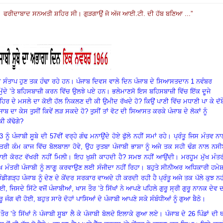
ੀ। ਫਰੀਦਾਬਾਦ ਸਨਅਤੀ ਸ਼ਹਿਰ ਸੀ। ਗੁੜਗਾਉਂ ਜੋ ਅੱਜ ਆਈ.ਟੀ. ਦੀ ਹੱਬ ਬਣਿਆ ...”
ਾ
ਸੰਤਾਪ
ਹੁਣ ਤਕ ਹੰਢਾ
ਰਹੇ
ਹਨ
।
ਪੰਜਾਬ
ਦਿਵਸ
ਵਾਲੇ
ਦਿਨ
ਪੰਜਾਬ
ਦੇ
ਸਿਆਸਤਦਾਨ
1
ਨਵੰਬਰ
ਮੁੱਦੇ
’
ਤੇ ਬਹਿਸਬਾਜ਼ੀ
ਕਰਨ
ਵਿੱਚ
ਉਲਝੇ
ਪਏ
ਹਨ
।
ਭਲੇਮਾਣਸੋ
ਇਸ
ਬਹਿਸਬਾਜ਼ੀ
ਵਿੱਚ
ਇੱਕ
ਦੂਜੇ
ਹਿਰ
ਦੇ
ਮਸਲੇ
ਦਾ
ਕੋਈ ਹੱਲ ਨਿਕਲਣ
ਦੀ
ਕੀ
ਉਮੀਦ
ਰੱਖਦੇ
ਹੋ
?
ਕਿਉਂ
ਪਾਣੀ
ਵਿੱਚ
ਮਧਾਣੀ
ਪਾ
ਕੇ
ਦੱਬ
ੰਜਾਬ
ਦਾ
ਕੇਸ
ਤੁਸੀਂ
ਕਿਵੇਂ
ਲੜ
ਸਕਦੇ
ਹੋ
?
ਤੁਸੀਂ
ਤਾਂ
ਵੋਟ
ਦੀ
ਸਿਆਸਤ
ਕਰਕੇ
ਪੰਜਾਬ
ਦੇ
ਲੋਕਾਂ
ਨੂੰ
ਕੀ
ਕੱਢੋਗੇ
?
23
ਨੂੰ
ਪੰਜਾਬੀ
ਸੂਬੇ
ਦੀ
57
ਵੀਂ
ਵਰ੍ਹੇ
ਗੰਢ
ਮਨਾਉਂਦੇ
ਹੋਏ
ਫੁੱਲੇ
ਨਹੀਂ ਸਮਾਂ ਰਹੇ। ਪ੍ਰੰਤੂ
ਜਿਸ
ਮੰਤਵ
ਨਾ
ਤਰੀ
ਕੰਮ
ਕਾਜ
ਵਿੱਚ
ਬੋਲਬਾਲਾ
ਹੋਵੇ
,
ਉਹ
ਰੁਤਬਾ
ਪੰਜਾਬੀ
ਭਾਸ਼ਾ
ਨੂੰ
ਅਜੇ ਤਕ ਸਹੀ
ਢੰਗ
ਨਾਲ
ਨਸੀ
ਾਈ
ਕੋਰਟ
ਵੱਖਰੀ
ਨਹੀਂ
ਮਿਲੀ
।
ਇਹ ਖੁਸ਼ੀ ਕਾਹਦੀ
ਹੈ
? ਸਮਝ
ਨਹੀਂ
ਆਉਂਦੀ
।
ਮਰਹੂਮ
ਮੁੱਖ
ਮੰਤ
ੱਖ
ਮੰਤਰੀ
ਪੰਜਾਬੀ
ਨੂੰ
ਲਾਗੂ
ਕਰਵਾਉਣ
ਲਈ
ਸੰਜੀਦਾ
ਨਹੀਂ
ਰਿਹਾ
।
ਬਹੁਤੇ
ਸੀਨੀਅਰ
ਅਧਿਕਾਰੀ
ਹਮੇ
ੰਡੀਗੜ੍ਹ
ਪੰਜਾਬ
ਨੂੰ
ਦੇਣ
ਦੇ
ਕੇਂਦਰ
ਸਰਕਾਰ
ਵਾਅਦੇ
ਹੀ
ਕਰਦੀ
ਰਹੀ
ਹੈ
ਪ੍ਰੰਤੂ
ਅਜੇ ਤਕ ਪੱਲੇ
ਕੁਝ
ਨਹ
ੋਈ
,
ਜਿਸਦੇ
ਸਿੱਟੇ
ਵਜੋਂ
ਪੰਜਾਬੀਆਂ
, ਖਾਸ
ਤੌਰ
’
ਤੇ ਸਿੱਖਾਂ
ਨੇ
ਆਪਣੇ
ਪਹਿਲੇ
ਗੁਰੂ
ਸ੍ਰੀ
ਗੁਰੂ
ਨਾਨਕ
ਦੇਵ
ਦ
ਰੂ
ਜੰਗ
ਵੀ
ਹੋਈ
,
ਬਹੁਤ
ਸਾਰੇ
ਦੋਹਾਂ
ਪਾਸਿਆਂ
ਦੇ
ਪੰਜਾਬੀ
ਆਪਣੇ
ਸਕੇ
ਸੰਬੰਧੀਆਂ
ਨੂੰ
ਗੁਆ
ਬੈਠੇ
।
ਤੌਰ
’
ਤੇ ਸਿੱਖਾਂ
ਨੇ
ਪੰਜਾਬੀ
ਸੂਬਾ
ਲੈ
ਕੇ
ਪੰਜਾਬੀ
ਬੋਲਦੇ
ਇਲਾਕੇ
ਗੁਆ
ਲਏ
।
ਪੰਜਾਬ
ਦੇ
26
ਪਿੰਡਾਂ
ਦੀ
ਥ