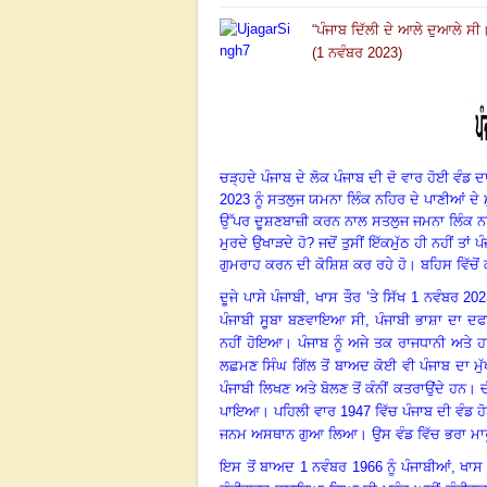
“ਪੰਜਾਬ ਦਿੱਲੀ ਦੇ ਆਲੇ ਦੁਆਲੇ ਸ
(1 ਨਵੰਬਰ 2023)
ਚੜ੍ਹਦੇ
ਪੰਜਾਬ
ਦੇ
ਲੋਕ
ਪੰਜਾਬ
ਦੀ
ਦੋ
ਵਾਰ
ਹੋਈ
ਵੰਡ
ਦ
2023
ਨੂੰ
ਸਤਲੁਜ
ਯਮਨਾ
ਲਿੰਕ
ਨਹਿਰ
ਦੇ
ਪਾਣੀਆਂ
ਦੇ
ਉੱਪਰ ਦੂਸ਼ਣਬਾਜ਼ੀ
ਕਰਨ
ਨਾਲ
ਸਤਲੁਜ
ਜਮਨਾ
ਲਿੰਕ
ਨ
ਮੁਰਦੇ
ਉਖਾੜਦੇ
ਹੋ
?
ਜਦੋਂ
ਤੁਸੀਂ
ਇੱਕਮੁੱਠ
ਹੀ
ਨਹੀਂ
ਤਾਂ
ਪ
ਗੁਮਰਾਹ
ਕਰਨ
ਦੀ
ਕੋਸ਼ਿਸ਼
ਕਰ
ਰਹੇ
ਹੋ
।
ਬਹਿਸ
ਵਿੱਚੋਂ
ਦੂਜੇ
ਪਾਸੇ
ਪੰਜਾਬੀ
, ਖਾਸ
ਤੌਰ
’
ਤੇ ਸਿੱਖ
1
ਨਵੰਬਰ
20
ਪੰਜਾਬੀ
ਸੂਬਾ
ਬਣਵਾਇਆ
ਸੀ
,
ਪੰਜਾਬੀ
ਭਾਸ਼ਾ
ਦਾ
ਦਫ
ਨਹੀਂ
ਹੋਇਆ
।
ਪੰਜਾਬ
ਨੂੰ
ਅਜੇ ਤਕ ਰਾਜਧਾਨੀ
ਅਤੇ
ਹ
ਲਛਮਣ
ਸਿੰਘ
ਗਿੱਲ
ਤੋਂ
ਬਾਅਦ
ਕੋਈ
ਵੀ
ਪੰਜਾਬ
ਦਾ
ਮੁ
ਪੰਜਾਬੀ
ਲਿਖਣ
ਅਤੇ ਬੋਲਣ
ਤੋਂ
ਕੰਨੀਂ
ਕਤਰਾਉਂਦੇ
ਹਨ
।
ਚ
ਪਾਇਆ
।
ਪਹਿਲੀ
ਵਾਰ
1947
ਵਿੱਚ
ਪੰਜਾਬ
ਦੀ
ਵੰਡ
ਹ
ਜਨਮ
ਅਸਥਾਨ
ਗੁਆ
ਲਿਆ
।
ਉਸ
ਵੰਡ
ਵਿੱਚ
ਭਰਾ
ਮਾ
ਇਸ
ਤੋਂ
ਬਾਅਦ
1
ਨਵੰਬਰ
1966
ਨੂੰ
ਪੰਜਾਬੀਆਂ
, ਖਾਸ