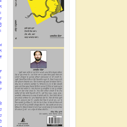
ੇ
ਾਨ
।
ਂਦ
ਨੂੰ
।
ੱਖ
ਾਨ
ਣ
ਆ
।
ਬੀ
ਨਾ
ੇ
੍ਹ
ੋਹ
ਹੋ