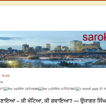
ਸੰਪਰਕ
ne
377
ਇਸ ਹਫਤੇ
19066
ਇਸ ਮਹੀਨੇ
27857
7 ਜ
ਬੀ’ ਬਣਾਇਆ – ਕੀ ਖੱਟਿਆ, ਕੀ ਗਵਾਇਆ? --- ਉਜਾਗਰ ਸਿੰਘ