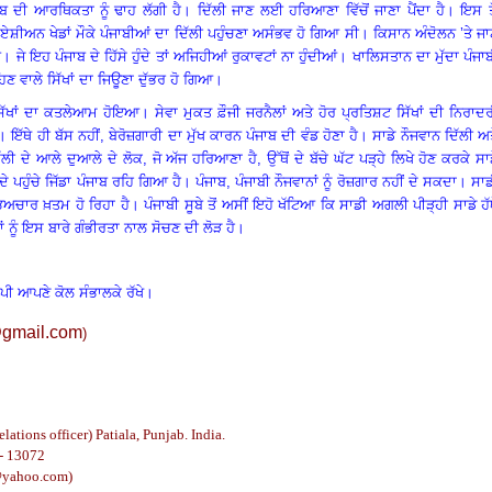
ਾਬ
ਦੀ
ਆਰਥਿਕਤਾ
ਨੂੰ
ਢਾਹ
ਲੱਗੀ
ਹੈ
।
ਦਿੱਲੀ
ਜਾਣ
ਲਈ
ਹਰਿਆਣਾ
ਵਿੱਚੋਂ
ਜਾਣਾ
ਪੈਂਦਾ
ਹੈ
।
ਇਸ
ਤ
ਏਸ਼ੀਅਨ
ਖੇਡਾਂ
ਮੌਕੇ
ਪੰਜਾਬੀਆਂ
ਦਾ
ਦਿੱਲੀ
ਪਹੁੰਚਣਾ
ਅਸੰਭਵ
ਹੋ
ਗਿਆ
ਸੀ
।
ਕਿਸਾਨ
ਅੰਦੋਲਨ
’
ਤੇ ਜ
ਈ
।
ਜੇ
ਇਹ
ਪੰਜਾਬ
ਦੇ
ਹਿੱਸੇ
ਹੁੰਦੇ
ਤਾਂ
ਅਜਿਹੀਆਂ
ਰੁਕਾਵਟਾਂ
ਨਾ
ਹੁੰਦੀਆਂ
।
ਖਾਲਿਸਤਾਨ
ਦਾ
ਮੁੱਦਾ
ਪੰਜਾ
ਿਣ
ਵਾਲੇ
ਸਿੱਖਾਂ
ਦਾ
ਜਿਊਣਾ
ਦੁੱਭਰ
ਹੋ
ਗਿਆ
।
ਿੱਖਾਂ
ਦਾ
ਕਤਲੇਆਮ
ਹੋਇਆ
।
ਸੇਵਾ
ਮੁਕਤ
ਫ਼ੌਜੀ
ਜਰਨੈਲਾਂ
ਅਤੇ
ਹੋਰ
ਪ੍ਰਤਿਸ਼ਟ
ਸਿੱਖਾਂ
ਦੀ
ਨਿਰਾਦਰ
।
ਇੱਥੇ ਹੀ ਬੱਸ ਨਹੀਂ
, ਬੇਰੋਜ਼ਗਾਰੀ
ਦਾ
ਮੁੱਖ
ਕਾਰਨ
ਪੰਜਾਬ
ਦੀ
ਵੰਡ
ਹੋਣਾ
ਹੈ
।
ਸਾਡੇ
ਨੌਜਵਾਨ
ਦਿੱਲੀ
ਅਤ
ੱਲੀ
ਦੇ
ਆਲੇ
ਦੁਆਲੇ
ਦੇ
ਲੋਕ
, ਜੋ
ਅੱਜ
ਹਰਿਆਣਾ
ਹੈ
,
ਉੱਥੋਂ ਦੇ
ਬੱਚੇ
ਘੱਟ
ਪੜ੍ਹੇ
ਲਿਖੇ
ਹੋਣ
ਕਰਕੇ
ਸਾ
ਦੇ
ਪਹੁੰਚੇ
ਜਿੱਡਾ
ਪੰਜਾਬ
ਰਹਿ
ਗਿਆ
ਹੈ
।
ਪੰਜਾਬ
,
ਪੰਜਾਬੀ ਨੌਜਵਾਨਾਂ ਨੂੰ
ਰੋਜ਼ਗਾਰ
ਨਹੀਂ
ਦੇ
ਸਕਦਾ
।
ਸਾਡ
ਭਿਅਚਾਰ
ਖ਼ਤਮ
ਹੋ
ਰਿਹਾ
ਹੈ
।
ਪੰਜਾਬੀ
ਸੂਬੇ
ਤੋਂ
ਅਸੀਂ
ਇਹੋ
ਖੱਟਿਆ
ਕਿ
ਸਾਡੀ
ਅਗਲੀ
ਪੀੜ੍ਹੀ
ਸਾਡੇ
ਹੱਥ
ਂ
ਨੂੰ ਇਸ ਬਾਰੇ ਗੰਭੀਰਤਾ ਨਾਲ
ਸੋਚਣ
ਦੀ
ਲੋੜ
ਹੈ
।
ਾਪੀ ਆਪਣੇ ਕੋਲ ਸੰਭਾਲਕੇ ਰੱਖੇ।
gmail.com
)
relations officer)
Patiala, Punjab. India.
- 13072
@yahoo.com
)