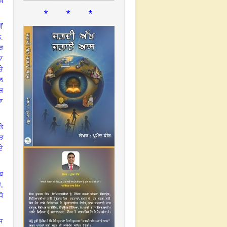
ਜ
* * *
ੀਂ
ਨ.
ਰ
ਨਾ
ਚੇ
ੱਲ
ਬ
ਾ
ੇ
ੜ
ਦੇ
ਾਬ
ੈ
,
ਧੋ
ਸ