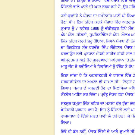
ਗਿਆ
ਹੈ
।
ਇਨ੍ਹਾਂ
ਦਰਿਆਵਾਂ
ਵਿੱਚੋਂ
ਪੰਜਾਬ
ਵਿੱਚ
ਆਉ
ਸਿੰਜਾਈ
ਵਾਲੇ
ਪਾਣੀ
ਦੀ
ਘਾਟ
ਰੜਕ
ਰਹੀ
ਹੈ
,
ਉਹ
ਹਰ
ਹਰੀ
ਕ੍ਰਾਂਤੀ
ਨੇ
ਪੰਜਾਬ
ਦਾ
ਜ਼ਮੀਨਦੋਜ਼
ਪਾਣੀ
ਪੀ
ਲਿ
ਹੋਣਾ
ਸੀ
।
ਇਸ
ਨਹਿਰ
ਕਰਕੇ
ਪੰਜਾਬ
ਵਿੱਚ
ਅਫਰਾਤ
ਕੁਮਾਰ
ਨੂੰ
7
ਨਵੰਬਰ
1988
ਨੂੰ
ਚੰਡੀਗੜ੍ਹ
ਵਿਖੇ
ਮੌਤ
ਐੱਮ.ਐੱਲ. ਸੀਕਰੀ
,
ਸੁਪਰਿਨਟੈਂਡੈਂਟ
ਏ
.
ਐੱਸ. ਔਲਖ
ਅਤ
ਲਿੰਕ
ਨਹਿਰ
ਕਰਕੇ
ਸ਼ੁਰੂ
ਹੋਇਆ
,
ਜਿਸਨੇ
ਪੰਜਾਬ
ਦੀ
ਨੌ
ਦਾ
ਡਿਕਟੇਟਰ
ਸੰਤ
ਹਰਚੰਦ
ਸਿੰਘ
ਲੌਂਗੋਵਾਲ
ਪੰਜਾਬ
ਕਰਵਾਉਣ
ਲਈ
ਪ੍ਰਧਾਨ
ਮੰਤਰੀ
ਰਾਜੀਵ
ਗਾਂਧੀ
ਨਾਲ
ਅੰਮ੍ਰਿਤਸਰ
ਅਤੇ
ਹੋਰ
ਗੁਰਦੁਆਰਾ
ਸਾਹਿਬਾਨ
’
ਤੇ ਫ਼ੌ
ਮਾਰੂ
ਜੰਗ
ਦੇ
ਨਤੀਜਿਆਂ
ਨੇ
ਹਿਰਦਿਆਂ
ਨੂੰ
ਝੰਜੋੜ
ਕੇ
ਰੱਖ
ਕਿਹਾ
ਜਾਂਦਾ
ਹੈ ਕਿ ਅਫ਼ਰਾਤਫ਼ਰੀ
ਦੇ
ਹਾਲਾਤ
ਵਿੱਚ
ਸਰਕਾਰੀਤੰਤਰ
ਦਾ
ਅਮਲਾ
ਵੀ
ਸ਼ਾਮਲ
ਸੀ
।
ਇਨ੍ਹਾਂ 
ਗਿਆ
।
ਪੰਜਾਬ
ਦੇ
ਕਰਜ਼ਈ
ਹੋਣ
ਦਾ
ਸਿਲਸਿਲਾ
ਕਥ
ਕੰਟਰੋਲ
ਅਧੀਨ
ਕਰ
ਦਿੱਤਾ
।
ਪ੍ਰੰਤੂ
ਜੇਕਰ
ਵੱਡਾ
ਪੰਜਾਬ
ਸਤਲੁਜ
ਯਮੁਨਾ
ਲਿੰਕ
ਨਹਿਰ
ਦਾ
ਮਸਲਾ
ਹੱਲ
ਹੁੰਦਾ
ਨਜ਼
ਖੇਤੀਬਾੜੀ
ਪ੍ਰਧਾਨ
ਰਾਜ
ਹੈ
,
ਇਸ
ਨੂੰ
ਸਿੰਜਾਈ
ਲਈ
ਪਾ
ਰਾਜਸਥਾਨ
ਤੇ
ਦਿੱਲੀ
ਮੁਫ਼ਤ
ਪਾਣੀ
ਲੈ
ਰਹੇ
ਹਨ
।
ਜੇ
ਪੰ
ਲਿਆ
।
ਇੱਥੇ ਹੀ ਬੱਸ ਨਹੀਂ
, ਪੰਜਾਬ
ਦਿੱਲੀ
ਦੇ
ਆਲੇ
ਦੁਆਲੇ
ਸੀ