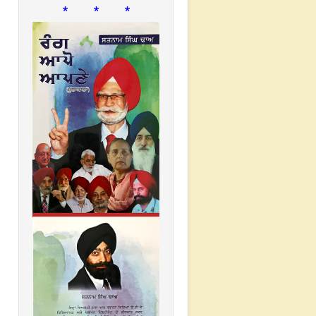
* * *