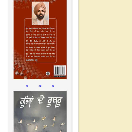
* * *