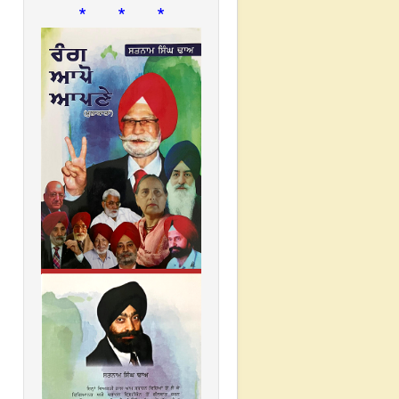
* * *