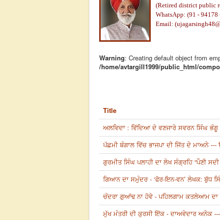
(Retired district public 
WhatsApp: (91 - 94178 
Email: (
ujagarsingh48
Warning
: Creating default object from em
/home/avtargill1999/public_html/compon
Title
ਅਲਵਿਦਾ : ਵਿੱਦਿਆ ਦੇ ਵਣਜਾਰੇ ਸਵਰਨ ਸਿੰਘ ਭੰਗੂ 
ਪੱਛਮੀ ਬੰਗਾਲ ਵਿੱਚ ਭਾਜਪਾ ਦੀ ਜਿੱਤ ਦੇ ਮਾਅਨੇ --
ਗੁਰਮੀਤ ਸਿੰਘ ਪਲਾਹੀ ਦਾ ਲੇਖ ਸੰਗ੍ਰਹਿ “ਪੌਣੀ ਸਦੀ
ਗਿਆਨ ਦਾ ਸਮੁੰਦਰ - ‘ਫੋਰ-ਇਨ-ਵਨ’ ਲੇਖਕ: ਬੁੱਧ ਸਿੰ
ਚੰਦਰਾ ਗੁਆਂਢ ਨਾ ਹੋਵੇ - ਪਹਿਲਗਾਮ ਕਤਲੇਆਮ ਦਾ ਦ
ਮੁੱਖ ਮੰਤਰੀ ਦੀ ਕੁਰਸੀ ਇੱਕ - ਦਾਅਵੇਦਾਰ ਅਨੇਕ -