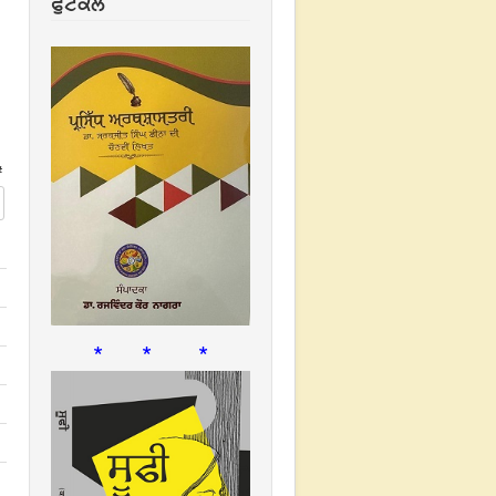
ਫੁਟਕਲ
#
* * *