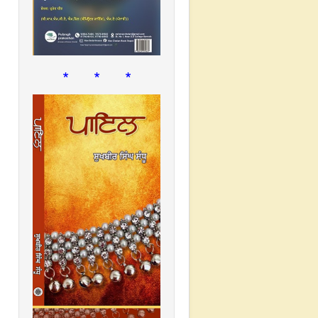
* * *