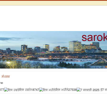
ਸੰਪਰਕ
ne
377
ਇਸ ਹਫਤੇ
18747
ਇਸ ਮਹੀਨੇ
27538
7 ਜ