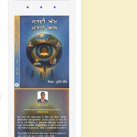
* * *