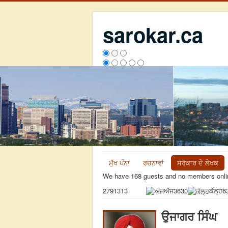
sarokar.ca
ਮੁੱਖ ਪੰਨਾ
ਰਚਨਾਵਾਂ
ਸਰੋਕਾਰ ਦੇ ਲੇਖਕ
We have 168 guests and no members onli
ਅੱਜ
3630
ਕੱਲ੍ਹ
6
2791313
ਉਜਾਗਰ ਸਿੰਘ