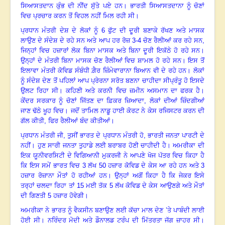
ਸਿਆਸਤਦਾਨ
ਕੁੰਭ
ਦੀ
ਨੀਂਦ
ਸੁੱਤੇ
ਪਏ
ਹਨ
।
ਭਾਰਤੀ
ਸਿਆਸਤਦਾਨਾ
ਨੂੰ
ਚੋਣਾਂ
ਵਿਚ
ਪ੍ਰਚਾਰ
ਕਰਨ
ਤੋਂ
ਵਿਹਲ
ਨਹੀਂ
ਮਿਲ
ਰਹੀ
ਸੀ
।
ਪ੍ਰਧਾਨ
ਮੰਤਰੀ
ਦੇਸ਼
ਦੇ
ਲੋਕਾਂ
ਨੂੰ
6
ਫੁੱਟ
ਦੀ
ਦੂਰੀ
ਬਣਾਕੇ
ਰੱਖਣ
ਅਤੇ
ਮਾਸਕ
ਲਾਉਣ
ਦੇ
ਸੰਦੇਸ਼
ਦੇ
ਰਹੇ
ਸਨ
ਅਤੇ
ਆਪ
ਹਰ
ਰੋਜ਼
3-4
ਚੋਣ
ਰੈਲੀਆਂ
ਕਰ
ਰਹੇ
ਸਨ
,
ਜਿਨ੍ਹਾਂ
ਵਿਚ
ਹਜ਼ਾਰਾਂ
ਲੋਕ
ਬਿਨਾ
ਮਾਸਕ
ਅਤੇ
ਬਿਨਾ
ਦੂਰੀ
ਇਕੱਠੇ
ਹੋ
ਰਹੇ
ਸਨ
।
ਉਨ੍ਹਾਂ
ਦੇ
ਮੰਤਰੀ
ਬਿਨਾ
ਮਾਸਕ
ਚੋਣ
ਰੈਲੀਆਂ
ਵਿਚ
ਸ਼ਾਮਲ
ਹੋ
ਰਹੇ
ਸਨ
।
ਇਸ
ਤੋਂ
ਇਲਾਵਾ
ਮੰਤਰੀ
ਕੋਵਿਡ
ਸੰਬੰਧੀ
ਗ਼ੈਰ
ਜ਼ਿੰਮੇਵਾਰਾਨਾ
ਬਿਆਨ
ਵੀ
ਦੇ
ਰਹੇ
ਹਨ
।
ਲੋਕਾਂ
ਨੂੰ
ਸੰਦੇਸ਼
ਦੇਣ
ਤੋਂ
ਪਹਿਲਾਂ
ਆਪ
ਪ੍ਰੇਰਨਾ
ਸਰੋਤ
ਬਣਨਾ
ਚਾਹੀਦਾ
ਸੀ
ਪ੍ਰੰਤੂ
ਹੋ
ਇਸਦੇ
ਉਲਟ
ਰਿਹਾ
ਸੀ
।
ਕਹਿਣੀ
ਅਤੇ
ਕਰਨੀ
ਵਿਚ
ਜ਼ਮੀਨ
ਅਸਮਾਨ
ਦਾ
ਫਰਕ
ਹੈ
।
ਕੇਂਦਰ
ਸਰਕਾਰ
ਨੂੰ
ਚੋਣਾਂ
ਜਿੱਤਣ
ਦਾ
ਫ਼ਿਕਰ
ਜ਼ਿਆਦਾ,
ਲੋਕਾਂ ਦੀਆਂ
ਜ਼ਿੰਦਗੀਆਂ
ਜਾਣ
ਢੱਠੇ
ਖੂਹ
ਵਿਚ
।
ਜਦੋਂ
ਤਾਮਿਲ
ਨਾਡੂ
ਹਾਈ
ਕੋਰਟ
ਨੇ
ਕੇਸ
ਰਜਿਸਟਰ
ਕਰਨ
ਦੀ
ਗੱਲ
ਕੀਤੀ
,
ਫਿਰ
ਰੈਲੀਆਂ
ਬੰਦ
ਕੀਤੀਆਂ
।
ਪ੍ਰਧਾਨ
ਮੰਤਰੀ
ਜੀ,
ਤੁਸੀਂ
ਭਾਰਤ
ਦੇ
ਪ੍ਰਧਾਨ
ਮੰਤਰੀ
ਹੋ,
ਭਾਰਤੀ
ਜਨਤਾ
ਪਾਰਟੀ
ਦੇ
ਨਹੀਂ
।
ਹੁਣ
ਸਾਰੀ
ਜਨਤਾ
ਤੁਹਾਡੇ
ਲਈ
ਬਰਾਬਰ
ਹੋਣੀ
ਚਾਹੀਦੀ
ਹੈ
।
ਅਮਰੀਕਾ
ਦੀ
ਇਕ
ਯੂਨੀਵਰਸਿਟੀ
ਦੇ
ਵਿਗਿਆਨੀ
ਮੁਕਰਜੀ
ਨੇ
ਆਪਣੇ
ਖੋਜ
ਪੱਤਰ
ਵਿਚ
ਕਿਹਾ
ਹੈ
ਕਿ
ਇਸ
ਸਮੇਂ
ਭਾਰਤ
ਵਿਚ
3
ਲੱਖ
50
ਹਜ਼ਾਰ
ਕੋਵਿਡ
ਦੇ
ਕੇਸ
ਆ
ਰਹੇ
ਹਨ
ਅਤੇ
3
ਹਜ਼ਾਰ
ਰੋਜ਼ਾਨਾ
ਮੌਤਾਂ
ਹੋ
ਰਹੀਆਂ
ਹਨ
।
ਉਨ੍ਹਾਂ
ਅਗੋਂ
ਕਿਹਾ
ਹੈ
ਕਿ
ਜੇਕਰ
ਇਸੇ
ਤਰ੍ਹਾਂ
ਚਲਦਾ
ਰਿਹਾ
ਤਾਂ
15
ਮਈ
ਤੱਕ
5
ਲੱਖ
ਕੋਵਿਡ
ਦੇ
ਕੇਸ
ਆਉਣਗੇ
ਅਤੇ
ਮੌਤਾਂ
ਦੀ
ਗਿਣਤੀ
5
ਹਜ਼ਾਰ
ਹੋਵੇਗੀ
।
ਅਮਰੀਕਾ
ਨੇ
ਭਾਰਤ
ਨੂੰ
ਵੈਕਸੀਨ
ਬਣਾਉਣ
ਲਈ
ਕੱਚਾ
ਮਾਲ
ਦੇਣ
’ਤੇ
ਪਾਬੰਦੀ
ਲਾਈ
ਹੋਈ
ਸੀ
।
ਨਰਿੰਦਰ
ਮੋਦੀ
ਅਤੇ
ਡੌਨਾਲਡ
ਟਰੰਪ
ਦੀ
ਮਿੱਤਰਤਾ
ਜੱਗ
ਜ਼ਾਹਰ
ਸੀ
।