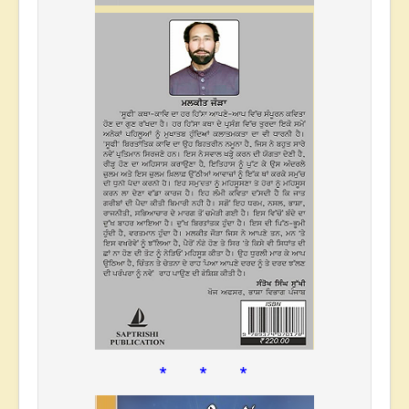
* * *