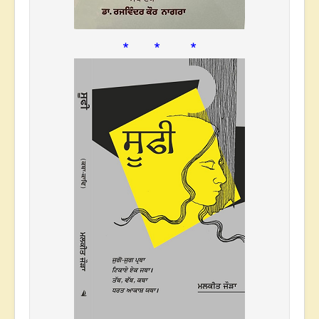
* * *