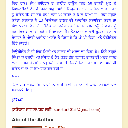
ਵਿਚ
ਹਨ
।
ਜੋਅ
ਬਾਇਡਨ
ਦੇ
ਵਾਈਟ
ਹਾਊਸ
ਵਿਚ
50
ਭਾਰਤੀ
ਮੂਲ
ਦੇ
ਵਿਅਕਤੀਆਂ
ਦੇ
ਮਹੱਤਪੂਰਨ
ਅਹੁਦਿਆਂ
ਤੇ
ਨਿਯੁਕਤ
ਹੋਣ
ਦਾ
ਪਹਿਲਾ
ਲਾਭ
ਭਾਰਤ
ਨੂੰ
ਕੋਵਿਡ
-19
ਦੀ
ਰੋਕ
ਥਾਮ
ਲਈ
ਅਮਰੀਕਾ
ਤੋਂ
ਮਿਲ
ਗਿਆ
ਹੈ
।
ਇਸੇ
ਤਰ੍ਹਾਂ
ਕੈਨੇਡਾ
ਸਰਕਾਰ
ਨੇ
10
ਮਿਲੀਅਨ
ਡਾਲਰ
ਦੀ
ਆਰਥਿਕ
ਸਹਾਇਤਾ
ਕਰਨ
ਦਾ
ਐਲਾਨ
ਕਰ
ਦਿੱਤਾ
ਹੈ
।
ਕੈਨੇਡਾ
ਦੇ
ਵਿਦੇਸ਼
ਮੰਤਰੀ
ਮਾਰਕ
ਗਾਰਨਿਊ
ਨੇ
ਭਾਰਤ
ਨੂੰ
ਹਰ
ਸੰਭਵ
ਮਦਦ
ਦਾ
ਭਰੋਸਾ
ਦਿਵਾਇਆ
ਹੈ
।
ਕੈਨੇਡਾ
ਦੀ
ਭਾਰਤੀ
ਮੂਲ
ਦੀ
ਜਨਤਕ
ਸੇਵਾਵਾਂ
ਦੇ
ਮੰਤਰੀ
ਅਨੀਤਾ
ਆਨੰਦ
ਨੇ
ਕਿਹਾ
ਹੈ
ਕਿ
ਪੀ
ਪੀ
ਕਿਟਾਂ
ਅਤੇ
ਵੈਂਟੀਲੇਟਰ
ਦਿੱਤੇ
ਜਾਣਗੇ
।
ਨਿਊਜ਼ੀਲੈਂਡ
ਨੇ
ਵੀ
ਇਕ
ਮਿਲੀਅਨ
ਡਾਲਰ
ਦੀ
ਮਦਦ
ਦਾ
ਕਿਹਾ
ਹੈ
।
ਇਸੇ
ਤਰ੍ਹਾਂ
ਸਿੰਘਾਪੁਰ
ਦੁਬਈ
ਅਤੇ
ਸੰਸਾਰ
ਦੇ
ਹੋਰ
ਬਹੁਤ
ਦੇਸ਼
ਧੜਾਧੜ
ਭਾਰਤ
ਦੀ
ਮਦਦ
ਕਰਨ
ਲਈ
ਤਤਪਰ
ਹੋ
ਗਏ
ਹਨ
।
ਪ੍ਰੰਤੂ
ਦੁੱਖ
ਦੀ
ਗੱਲ
ਹੈ
ਕਿ
ਭਾਰਤ
ਸਰਕਾਰ
ਅਜੇ
ਵੀ
ਕੋਵਿਡ
ਦੇ
ਨਾਂ
’ਤੇ
ਸਿਆਸਤ
ਕਰ
ਰਹੀ
ਹੈ
।
*****
ਨੋਟ: ਹਰ ਲੇਖਕ ‘ਸਰੋਕਾਰ’ ਨੂੰ ਭੇਜੀ ਗਈ ਰਚਨਾ ਦੀ ਕਾਪੀ ਆਪਣੇ ਕੋਲ
ਸੰਭਾਲਕੇ ਰੱਖੇ।)
(2740)
(
ਸਰੋਕਾਰ ਨਾਲ ਸੰਪਰਕ ਲਈ:
sarokar2015@gmail.com
)
About the Author