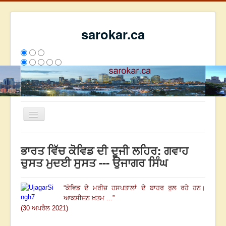
sarokar.ca
Toggle
Navigation
ਮੁੱਖ ਪੰਨਾ
ਭਾਰਤ ਵਿੱਚ ਕੋਵਿਡ ਦੀ ਦੂਜੀ ਲਹਿਰ: ਗਵਾਹ
ਰਚਨਾਵਾਂ
ਚੁਸਤ ਮੁਦਈ ਸੁਸਤ --- ਉਜਾਗਰ ਸਿੰਘ
ਸਰੋਕਾਰ ਦੇ ਲੇਖਕ
“ਕੋਵਿਡ ਦੇ ਮਰੀਜ਼ ਹਸਪਤਾਲਾਂ ਦੇ ਬਾਹਰ ਰੁਲ ਰਹੇ ਹਨ।
ਸੰਪਰਕ
ਆਕਸੀਜਨ ਖ਼ਤਮ ...”
We have 110 guests and no members online
(30 ਅਪਰੈਲ 2021)
ਇਸ ਹਫਤੇ
25120
ਇਸ ਮਹੀਨੇ
33911
2797686