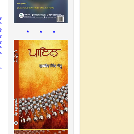
ੇਵ
ੀ
* * *
ਕੇ
ਕਿ
ਕਿ
ੀਂ
ਦੀ
ਈ