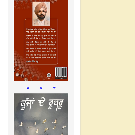
* * *