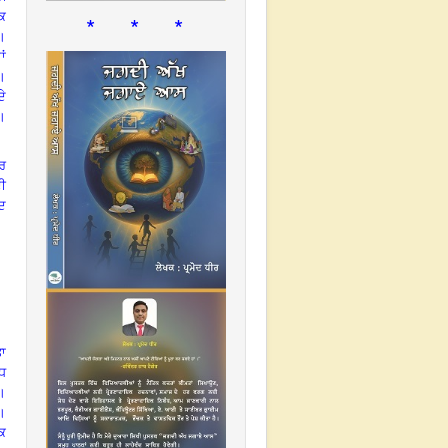
ੋਕ
* * *
।
ਾਂ
।
ਦੇ
।
ਬਰ
ਦੀ
ਦ
ਤਾ
ੱਧ
।
।
ੱਕ