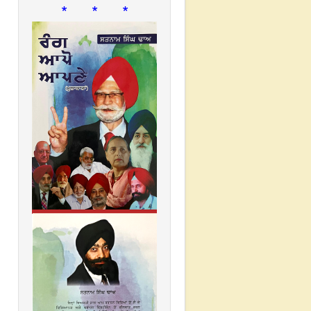
* * *