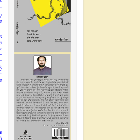
ੀ
ਾਂ
ਰੂ
ਬਰ
ਤ
ਰ
ਉਸ
ਾ
ਰਾ
ੂੰ
ਣੀ
ਕਰ
ਗ
ਜੇ