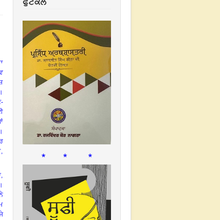
ਫੁਟਕਲ
ਦਾ
ੇਵ
ੇਸ਼
।
ਣ-
ਈ
ਾਂ
।
ਾਰ
ਏ,
* * *
,
।
ੇ
ਤਮ
ਜੇ