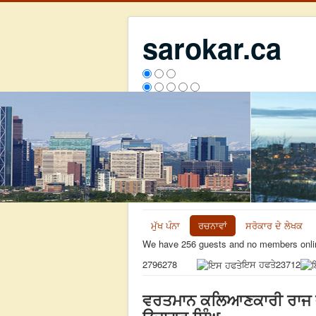
sarokar.ca
ਮੁੱਖ ਪੰਨਾ
ਰਚਨਾਵਾਂ
ਸਰੋਕਾਰ ਦੇ ਲੇਖਕ
We have 256 guests and no members onli
ਇਸ ਹਫਤੇ
23712
2796278
ਵਰਤਮਾਨ ਕਲਿਆਣਕਾਰੀ ਰਾਜ ਦੇ 