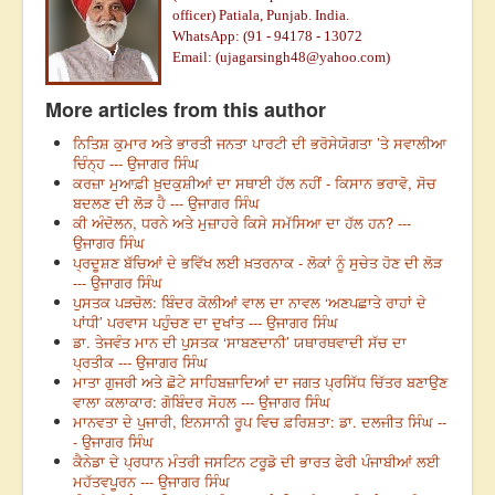
officer)
Patiala, Punjab. India.
WhatsApp: (91 - 94178 - 13072
Email: (
ujagarsingh48@yahoo.com
)
More articles from this author
ਨਿਤਿਸ਼ ਕੁਮਾਰ ਅਤੇ ਭਾਰਤੀ ਜਨਤਾ ਪਾਰਟੀ ਦੀ ਭਰੋਸੇਯੋਗਤਾ ’ਤੇ ਸਵਾਲੀਆ
ਚਿੰਨ੍ਹ --- ਉਜਾਗਰ ਸਿੰਘ
ਕਰਜ਼ਾ ਮੁਆਫ਼ੀ ਖ਼ੁਦਕੁਸ਼ੀਆਂ ਦਾ ਸਥਾਈ ਹੱਲ ਨਹੀਂ - ਕਿਸਾਨ ਭਰਾਵੋ, ਸੋਚ
ਬਦਲਣ ਦੀ ਲੋੜ ਹੈ --- ਉਜਾਗਰ ਸਿੰਘ
ਕੀ ਅੰਦੋਲਨ, ਧਰਨੇ ਅਤੇ ਮੁਜ਼ਾਹਰੇ ਕਿਸੇ ਸਮੱਸਿਆ ਦਾ ਹੱਲ ਹਨ? ---
ਉਜਾਗਰ ਸਿੰਘ
ਪ੍ਰਦੂਸ਼ਣ ਬੱਚਿਆਂ ਦੇ ਭਵਿੱਖ ਲਈ ਖ਼ਤਰਨਾਕ - ਲੋਕਾਂ ਨੂੰ ਸੁਚੇਤ ਹੋਣ ਦੀ ਲੋੜ
--- ਉਜਾਗਰ ਸਿੰਘ
ਪੁਸਤਕ ਪੜਚੋਲ: ਬਿੰਦਰ ਕੋਲੀਆਂ ਵਾਲ ਦਾ ਨਾਵਲ ‘ਅਣਪਛਾਤੇ ਰਾਹਾਂ ਦੇ
ਪਾਂਧੀ’ ਪਰਵਾਸ ਪਹੁੰਚਣ ਦਾ ਦੁਖਾਂਤ --- ਉਜਾਗਰ ਸਿੰਘ
ਡਾ. ਤੇਜਵੰਤ ਮਾਨ ਦੀ ਪੁਸਤਕ ‘ਸਾਬਣਦਾਨੀ’ ਯਥਾਰਥਵਾਦੀ ਸੱਚ ਦਾ
ਪ੍ਰਤੀਕ --- ਉਜਾਗਰ ਸਿੰਘ
ਮਾਤਾ ਗੁਜਰੀ ਅਤੇ ਛੋਟੇ ਸਾਹਿਬਜ਼ਾਦਿਆਂ ਦਾ ਜਗਤ ਪ੍ਰਸਿੱਧ ਚਿੱਤਰ ਬਣਾਉਣ
ਵਾਲਾ ਕਲਾਕਾਰ: ਗੋਬਿੰਦਰ ਸੋਹਲ --- ਉਜਾਗਰ ਸਿੰਘ
ਮਾਨਵਤਾ ਦੇ ਪੁਜਾਰੀ, ਇਨਸਾਨੀ ਰੂਪ ਵਿਚ ਫ਼ਰਿਸ਼ਤਾ: ਡਾ. ਦਲਜੀਤ ਸਿੰਘ --
- ਉਜਾਗਰ ਸਿੰਘ
ਕੈਨੇਡਾ ਦੇ ਪ੍ਰਧਾਨ ਮੰਤਰੀ ਜਸਟਿਨ ਟਰੂਡੋ ਦੀ ਭਾਰਤ ਫੇਰੀ ਪੰਜਾਬੀਆਂ ਲਈ
ਮਹੱਤਵਪੂਰਨ --- ਉਜਾਗਰ ਸਿੰਘ