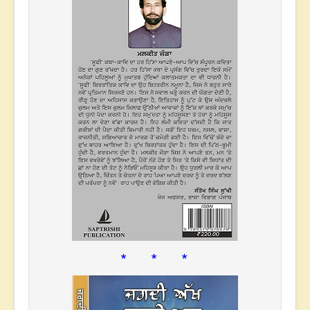
* * *