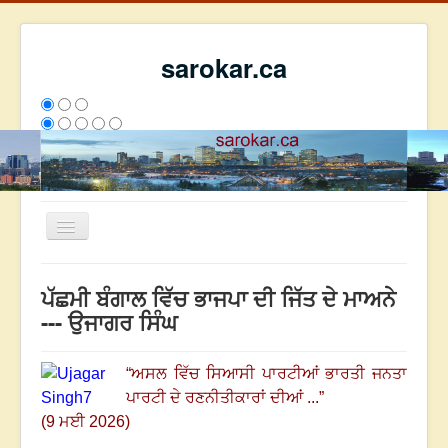
sarokar.ca
Toggle
Navigation
ਮੁੱਖ ਪੰਨਾ
ਪੱਛਮੀ ਬੰਗਾਲ ਵਿੱਚ ਭਾਜਪਾ ਦੀ ਜਿੱਤ ਦੇ ਮਾਅਨੇ
ਰਚਨਾਵਾਂ
--- ਉਜਾਗਰ ਸਿੰਘ
ਸਰੋਕਾਰ ਦੇ ਲੇਖਕ
“
ਅਸਲ ਵਿੱਚ ਸਿਆਸੀ ਪਾਰਟੀਆਂ ਭਾਰਤੀ ਜਨਤਾ
ਸੰਪਰਕ
ਪਾਰਟੀ ਦੇ ਰਣਨੀਤੀਕਾਰਾਂ ਦੀਆਂ ...
”
We have 303 guests and no members online
(9 ਮਈ 2026)
ਇਸ ਹਫਤੇ
25104
ਇਸ ਮਹੀਨੇ
33895
2797670