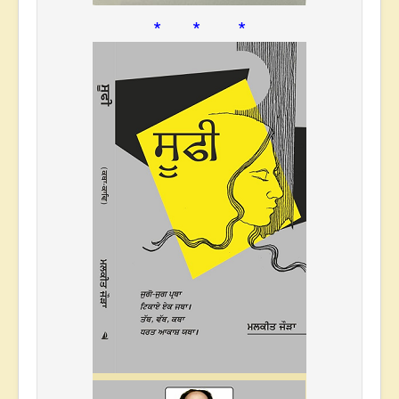
* * *