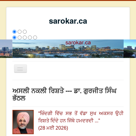
sarokar.ca
Toggle
Navigation
ਮੁੱਖ ਪੰਨਾ
ਅਸਲੀ ਨਕਲੀ ਰਿਸ਼ਤੇ --- ਡਾ. ਗੁਰਜੀਤ ਸਿੰਘ
ਰਚਨਾਵਾਂ
ਭੱਠਲ
ਸਰੋਕਾਰ ਦੇ ਲੇਖਕ
“
ਜ਼ਿੰਦਗੀ ਵਿੱਚ ਸਭ ਤੋਂ ਵੱਡਾ ਸੁਖ ਅਕਸਰ ਉਹੀ
ਸੰਪਰਕ
ਰਿਸ਼ਤੇ ਦਿੰਦੇ ਹਨ ਜਿੱਥੇ ਹਮਦਰਦੀ ...
”
We have 195 guests and no members online
(28 ਮਈ 2026)
ਇਸ ਹਫਤੇ
35640
ਇਸ ਮਹੀਨੇ
44431
2808206