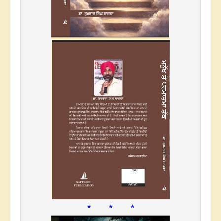
* * *