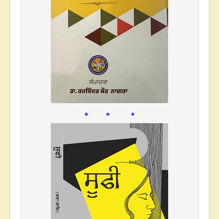
* * *