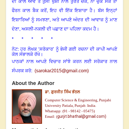
ਦੀ ਕਾਲ ਆਵੇ ਤੇ ਤੁਸੀਂ ਖੁਸ਼ੀ ਨਾਲ ਤੁਰੰਤ ਚੱਕੋਂ
,
ਨਾ ਚੁੱਕ ਸਕੋਂ ਤਾਂ
ਫੌਰਨ ਕਾਲ ਬੈਕ ਕਰੋਂ
,
ਇਹ ਵੀ ਇੱਕ ਇਸ਼ਾਰਾ ਹੈ। ਬੱਸ ਇਨ੍ਹਾਂ
ਇਸ਼ਾਰਿਆਂ ਨੂੰ ਸਮਝਣਾ
,
ਅ
ਤੇ ਆਪਣੇ ਅੰਦਰ ਦੀ ਆਵਾਜ਼ ਨੂੰ ਮਾਣ
ਦੇਣਾ
,
ਅਸਲੀ-ਨਕਲੀ ਦੀ ਪਛਾਣ ਦਾ ਪਹਿਲਾ ਕਦਮ ਹੈ।
* * * * *
ਨੋਟ: ਹਰ ਲੇਖਕ ‘ਸਰੋਕਾਰ’ ਨੂੰ ਭੇਜੀ ਗਈ ਰਚਨਾ ਦੀ ਕਾਪੀ ਆਪਣੇ
ਕੋਲ ਸੰਭਾਲਕੇ ਰੱਖੇ।
ਪਾਠਕਾਂ ਨਾਲ ਆਪਣੇ ਵਿਚਾਰ ਸਾਂਝੇ ਕਰਨ ਲਈ ਸਰੋਕਾਰ ਨਾਲ
ਸੰਪਰਕ ਕਰੋ:
(
sarokar2015@gmail.c
om)
About the Author
ਡਾ. ਗੁਰਜੀਤ ਸਿੰਘ ਭੱਠਲ
Computer Science & Engineering, Punjabi
University Patiala, Punjab. India.
Whatsapp: (91 - 98142 - 05475)
gurjit.bhathal@gmail.com)
Email: (