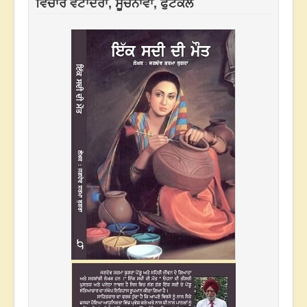
ਵਿਚਾਰ ਵਟਾਂਦਰਾ, ਸੂਚਨਾਵਾਂ, ਫੁਟਕਲ