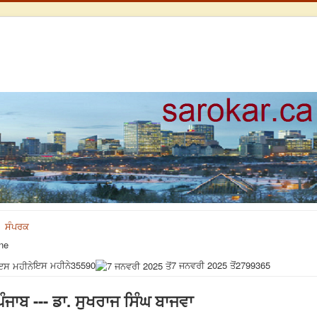
ਸੰਪਰਕ
ne
ਇਸ ਮਹੀਨੇ
35590
7 ਜਨਵਰੀ 2025 ਤੋਂ
2799365
ੰਜਾਬ --- ਡਾ. ਸੁਖਰਾਜ ਸਿੰਘ ਬਾਜਵਾ