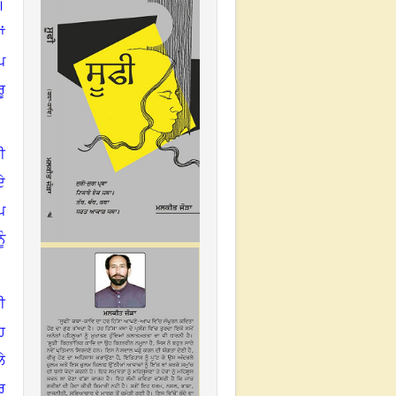
।
ਂ
ਪ
ੂ
ੀ
ਦੇ
ਪ
ੰ
ੀ
ਹ
ੇ
ਰ