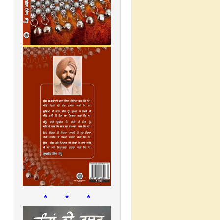
* * *