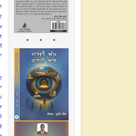
ਂ
ਏ
ੱਖ
ਣ
* * *
ਂ
ਾ
ਹ
ਾ
ਮ
ਆ
ੇ
ੇ