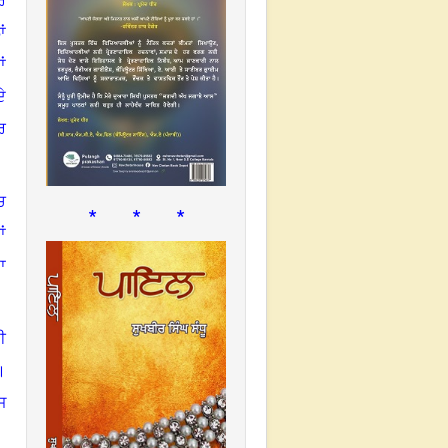
ਰ
ਂ
ਂ
ੇ
ਰ
ਚ
* * *
ਂ
ਾ
ੀ
।
ਜ