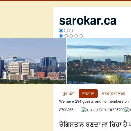
sarokar.ca
ਮੁੱਖ ਪੰਨਾ
ਰਚਨਾਵਾਂ
ਸਰੋਕਾਰ ਦੇ ਲੇਖਕ
We have 284 guests and no members onli
ਇਸ ਹਫਤੇ
26799
2799365
ਰੇਗਿਸਤਾਨ ਬਣਦਾ ਜਾ ਰਿਹਾ ਹੈ ਪ