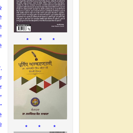
ੇ
ੀ
ੀ
ਂ
* * *
ੀ
ੀ
,
ਰ
ਣ
ਾ
”
ੀ
* * *
ਤੇ