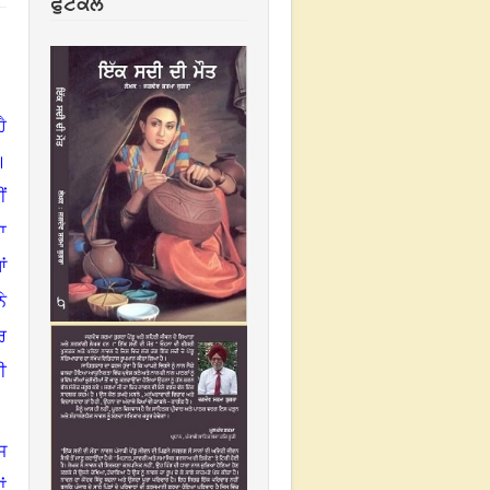
ਫੁਟਕਲ
ੈ
।
ਂ
ਨਾ
ਂ
ੇ
ਰ
ਵੀ
ਜ
ਂ