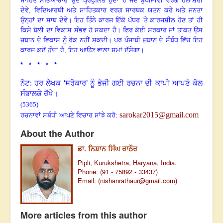
ਸਾਹਿਤ ਸੱਭਿਆਚਾਰ ਉਦੋਂ ਪ੍ਰਫੁਲਿੱਤ ਹੁੰਦਾ ਹੈ ਜਦੋਂ ਬੁੱਧੀਜੀਵੀ ਵਰਗ ਹੱਲਾਸ਼ੇਰੀ
ਦੇਵੇ
, ਵਿਦਿਆਰਥੀ ਅਤੇ ਸਾਹਿਤਕਾਰ ਵਰਗ ਸਾਰਥਕ ਯਤਨ ਕਰੇ ਅਤੇ ਜਨਤਾ
ਉਨ੍ਹਾਂ ਦਾ ਸਾਥ ਦੇਵੇ
।
ਇਹ ਤਿੰਨੇ ਕਾਰਜ ਇੱਕੋ ਪੱਧਰ
’ਤੇ ਕਾਰਜਸ਼ੀਲ ਹੋਣ ਤਾਂ ਹੀ
ਕਿਸੇ ਬੋਲੀ ਦਾ ਵਿਕਾਸ ਸੰਭਵ ਹੋ ਸਕਦਾ ਹੈ
।
ਫਿਰ ਕੋਈ ਸਰਕਾਰ ਜਾਂ ਤਾਕਤ ਉਸ
ਜ਼ੁਬਾਨ ਦੇ ਵਿਕਾਸ ਨੂੰ ਰੋਕ ਨਹੀਂ ਸਕਦੀ
।
ਪਰ ਪੰਜਾਬੀ ਜ਼ੁਬਾਨ ਦੇ ਸੰਬੰਧ ਵਿੱਚ ਇਹ
ਕਾਰਜ ਕਦੋਂ ਹੁੰਦਾ ਹੈ, ਇਹ ਆਉਣ ਵਾਲਾ ਸਮਾਂ ਦੱਸੇਗਾ।
* * * * *
ਨੋਟ: ਹਰ ਲੇਖਕ ‘ਸਰੋਕਾਰ’ ਨੂੰ ਭੇਜੀ ਗਈ ਰਚਨਾ ਦੀ ਕਾਪੀ ਆਪਣੇ ਕੋਲ
ਸੰਭਾਲਕੇ ਰੱਖੇ।
(5365)
sarokar2015@gmail.com
ਰਚਨਾਵਾਂ ਸਬੰਧੀ ਆਪਣੇ ਵਿਚਾਰ ਸਾਂਝੇ ਕਰੋ:
About the Author
ਡਾ. ਨਿਸ਼ਾਨ ਸਿੰਘ ਰਾਠੌਰ
Pipli, Kurukshetra, Haryana, India.
Phone: (91 - 75892 - 33437)
Email: (
nishanrathaur@gmail.com
)
More articles from this author