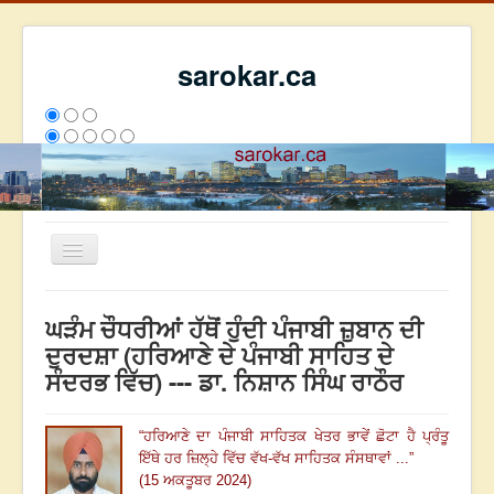
sarokar.ca
Toggle
Navigation
ਮੁੱਖ ਪੰਨਾ
ਘੜੰਮ ਚੌਧਰੀਆਂ ਹੱਥੋਂ ਹੁੰਦੀ ਪੰਜਾਬੀ ਜ਼ੁਬਾਨ ਦੀ
ਰਚਨਾਵਾਂ
ਦੁਰਦਸ਼ਾ (ਹਰਿਆਣੇ ਦੇ ਪੰਜਾਬੀ ਸਾਹਿਤ ਦੇ
ਸੰਦਰਭ ਵਿੱਚ) --- ਡਾ. ਨਿਸ਼ਾਨ ਸਿੰਘ ਰਾਠੌਰ
ਸਰੋਕਾਰ ਦੇ ਲੇਖਕ
ਸੰਪਰਕ
“
ਹਰਿਆਣੇ ਦਾ ਪੰਜਾਬੀ ਸਾਹਿਤਕ ਖੇਤਰ ਭਾਵੇਂ ਛੋਟਾ ਹੈ ਪ੍ਰੰਤੂ
We have 138 guests and no members online
ਇੱਥੇ ਹਰ ਜ਼ਿਲ੍ਹੇ ਵਿੱਚ ਵੱਖ
-ਵੱਖ ਸਾਹਿਤਕ ਸੰਸਥਾਵਾਂ ...
”
ਇਸ ਹਫਤੇ
25608
ਇਸ ਮਹੀਨੇ
34399
2798174
(15 ਅਕਤੂਬਰ 2024)