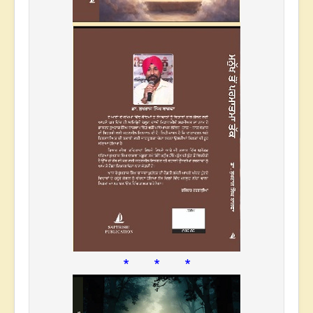
* * *