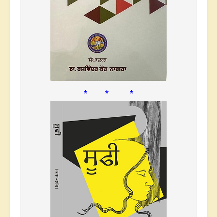
* * *