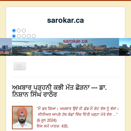
sarokar.ca
Toggle
Navigation
ਮੁੱਖ ਪੰਨਾ
ਅਖ਼ਬਾਰ ਪੜ੍ਹਨੀ ਕਭੀ ਮੱਤ ਛੋੜਨਾ --- ਡਾ.
ਰਚਨਾਵਾਂ
ਨਿਸ਼ਾਨ ਸਿੰਘ ਰਾਠੌਰ
ਸਰੋਕਾਰ ਦੇ ਲੇਖਕ
“
ਮੈਂ ਡਰ ਗਿਆ
।
ਅਖ਼ਬਾਰ ਉਵੇਂ ਹੀ ਛੱਡ ਮੈਂ ਗੇਟ ਵੱਲ ਨੂੰ ਭੱਜਾ
।
ਸੰਪਰਕ
ਸੀਨੀਅਰ ਆਪਣੇ ਹੱਥ ਕੱਛਾਂ ਵਿੱਚ ਦਿੱਤੀ ਖੜ੍ਹਾ ਮੇਰੇ ਵੱਲ ...
”
We have 197 guests and no members online
(6 ਜੂਨ 2024)
ਇਸ ਹਫਤੇ
22630
ਇਸ ਮਹੀਨੇ
31421
2795196
ਇਸ ਸਮੇਂ ਪਾਠਕ: 435.