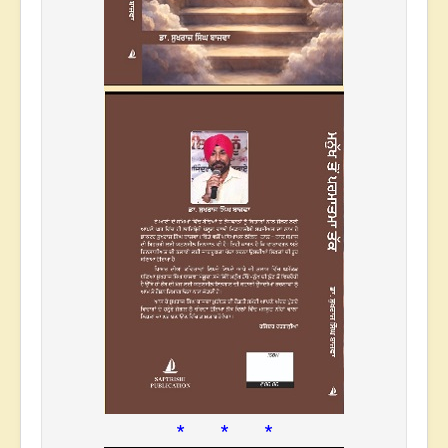
* * *