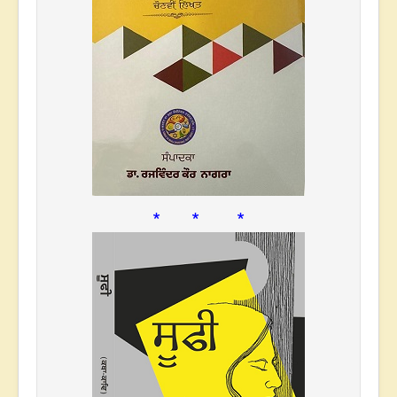
* * *