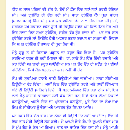
ਵੀਹ ਕੁ ਸਾਲ ਪਹਿਲਾਂ ਦੀ ਗੱਲ ਹੈ, ਉਦੋਂ ਮੈਂ ਫ਼ੌਜ ਵਿੱਚ ਨਵਾਂ-ਨਵਾਂ ਭਰਤੀ ਹੋਇਆ
ਸੀ।
ਅਜੇ ਟ੍ਰੇਨਿੰਗ ਹੀ ਚੱਲ ਰਹੀ ਸੀ
।
ਸਾਡਾ ਟ੍ਰੇਨਿੰਗ ਕੈਂਪ ਪੂਨਾ ਸ਼ਹਿਰ
(ਮਹਾਰਾਸ਼ਟਰ) ਵਿੱਚ ਸੀ
।
ਸਭ ਕੁਝ ਵਧੀਆ ਢੰਗ ਨਾਲ ਚੱਲ ਰਿਹਾ ਸੀ
।
ਹਾਂ
,
ਸਰੀਰਕ ਪੱਖੋਂ ਥਕਾਵਟ ਵਧੇਰੇ ਹੁੰਦੀ ਸੀ ਕਿਉਂਕਿ ਸਵੇਰੇ ਪੰਜ ਕਿਲੋਮੀਟਰ ਦੌੜ ਅਤੇ
ਫਿਰ ਸਾਰਾ ਦਿਨ ਸਖ਼ਤ ਟ੍ਰੇਨਿੰਗ, ਸਰੀਰ ਥੱਕ-ਟੁੱਟ ਜਾਂਦਾ ਸੀ
।
ਪਰ ਜੋਸ਼ ਨਾਲ
ਟ੍ਰੇਨਿੰਗ ਕਰਦੇ ਸਾਂ ਕਿਉਂਕਿ ਫ਼ੌਜੀ ਅਫਸਰ ਬਣਨਾ ਬਚਪਨ ਦਾ ਸੁਪਨਾ ਸੀ, ਜਿਹੜਾ
ਕਿ ਸਖ਼ਤ ਟ੍ਰੇਨਿੰਗ ਤੋਂ ਬਾਅਦ ਹੀ ਪੂਰਾ ਹੋਣਾ ਸੀ
।
ਮੈਨੂੰ ਸ਼ੁਰੂ ਤੋਂ ਹੀ ਕਿਤਾਬਾਂ ਪੜ੍ਹਨ ਦਾ ਬਹੁਤ ਸ਼ੌਕ ਰਿਹਾ ਹੈ
।
ਪਰ ਟ੍ਰੇਨਿੰਗ
ਕਰਦਿਆਂ ਵਕਤ ਹੀ ਨਹੀਂ ਮਿਲਦਾ ਸੀ
।
ਹਾਂ
,
ਸਾਡੇ ਕੈਂਪ ਵਿੱਚ ਹਿੰਦੀ ਰਸਾਲੇ ਅਤੇ
ਕੁਝ ਹਿੰਦੀ ਅਖ਼ਬਾਰਾਂ ਜ਼ਰੂਰ ਆਉਂਦੀਆਂ ਸਨ ਪਰ ਉਹ ਉਂਝ ਹੀ ਸਟੈਂਡ ’ਤੇ ਪਈਆਂ
ਰਹਿੰਦੀਆਂ, ਕਿਸੇ ਕੋਲ ਪੜ੍ਹਨ ਦਾ ਵਕਤ ਨਹੀਂ ਸੀ ਹੁੰਦਾ
।
ਕੈਂਪ ਦੀ ਸੁਰੱਖਿਆ ਵਾਸਤੇ ਰਾਤੀਂ ਡਿਊਟੀਆਂ ਲੱਗ ਜਾਂਦੀਆਂ
।
ਸਾਡਾ ਸੀਨੀਅਰ
ਡਿਊਟੀਆਂ ਵੰਡ ਦਿੰਦਾ
।
ਅਸੀਂ ਦਿਨ ਵਿੱਚ ਟ੍ਰੇਨਿੰਗ ਕਰਦੇ ਅਤੇ ਰਾਤੀਂ ਤਿੰਨ-ਚਾਰ
ਘੰਟੇ ਦੀ ਡਿਊਟੀ (ਪਹਿਰਾ) ਦਿੰਦੇ
।
ਮੈਂ ਪੜ੍ਹਨ-ਲਿਖਣ ਵਿੱਚ ਰਤਾ ਠੀਕ ਸਾਂ, ਇਸ
ਲਈ ਮੈਨੂੰ ਕਾਗਜ਼ੀ ਕਾਰਵਾਈ ਲਈ ਛੱਡ ਦਿੰਦੇ ਸਨ
;
ਜਿਵੇਂ ਕੋਰਸ ਦੀਆਂ ਲਿਸਟਾਂ
ਬਣਾਉਣੀਆਂ
,
ਅਗਲੇ ਦਿਨ ਦਾ ਪ੍ਰੋਗਰਾਮ ਬਣਾਉਣਾ
,
ਪੂਰੇ ਦਿਨ ਦਾ ਲੇਖਾ-ਜੋਖਾ
ਲਿਖ ਕੇ ਸੀਨੀਅਰ ਨੂੰ ਦੇਣਾ ਅਤੇ ਆਰਡਰ ਬੁੱਕ ਲਿਖਣਾ ਆਦਿ
।
ਪਰ ਹਫ਼ਤੇ ਵਿੱਚ ਇੱਕ ਵਾਰ ਮੇਰਾ ਨੰਬਰ ਵੀ ਡਿਊਟੀ ਦੇਣ ਲਈ ਆ ਜਾਂਦਾ
।
ਇੰਝ ਹੀ
ਇੱਕ ਰਾਤ ਮੇਰੀ ਡਿਊਟੀ ਲੱਗ ਗਈ
।
ਮੈਂ ਆਪਣੇ ਫ਼ੌਜੀ ਕੈਂਪ ਦੇ ਦੁਆਲੇ ਚੱਕਰ ਮਾਰ
ਕੇ ਮੁੱਖ ਗੇਟ ਦੇ ਕੋਲ ਆ ਗਿਆ
।
ਰਾਤ ਦਾ ਸ਼ਾਇਦ ਇੱਕ ਵੱਜਾ ਸੀ
।
ਮੈਨੂੰ ਆਪਣੇ