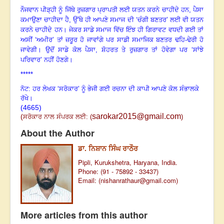
ਨੌਜਵਾਨ ਪੀੜ੍ਹੀ ਨੂੰ ਜਿੱਥੇ ਰੁਜ਼ਗਾਰ ਪ੍ਰਾਪਤੀ ਲਈ ਯਤਨ ਕਰਨੇ ਚਾਹੀਦੇ ਹਨ, ਪੈਸਾ
ਕਮਾਉਣਾ ਚਾਹੀਦਾ ਹੈ, ਉੱਥੇ ਹੀ ਆਪਣੇ ਸਮਾਜ ਦੀ ‘ਚੰਗੀ ਬਣਤਰ’ ਲਈ ਵੀ ਯਤਨ
ਕਰਨੇ ਚਾਹੀਦੇ ਹਨ
।
ਜੇਕਰ ਸਾਡੇ ਸਮਾਜ ਵਿੱਚ ਇੰਝ ਹੀ ਗਿਰਾਵਟ ਵਧਦੀ ਗਈ ਤਾਂ
ਅਸੀਂ ‘ਅਮੀਰ’ ਤਾਂ ਜ਼ਰੂਰ ਹੋ ਜਾਵਾਂਗੇ ਪਰ ਸਾਡੀ ਸਮਾਜਿਕ ਬਣਤਰ ਢਹਿ-ਢੇਰੀ ਹੋ
ਜਾਵੇਗੀ
।
ਉਦੋਂ ਸਾਡੇ ਕੋਲ ਪੈਸਾ
,
ਸ਼ੋਹਰਤ ਤੇ ਰੁਜ਼ਗਾਰ ਤਾਂ ਹੋਵੇਗਾ ਪਰ ‘ਸਾਂਝੇ
ਪਰਿਵਾਰ’ ਨਹੀਂ ਹੋਣਗੇ
।
*****
ਨੋਟ: ਹਰ ਲੇਖਕ ‘ਸਰੋਕਾਰ’ ਨੂੰ ਭੇਜੀ ਗਈ ਰਚਨਾ ਦੀ ਕਾਪੀ ਆਪਣੇ ਕੋਲ ਸੰਭਾਲਕੇ
ਰੱਖੇ।
(4665)
sarokar2015@gmail.com
(
ਸਰੋਕਾਰ ਨਾਲ ਸੰਪਰਕ ਲਈ:
(
)
About the Author
ਡਾ. ਨਿਸ਼ਾਨ ਸਿੰਘ ਰਾਠੌਰ
Pipli, Kurukshetra, Haryana, India.
Phone: (91 - 75892 - 33437)
Email: (
nishanrathaur@gmail.com
)
More articles from this author