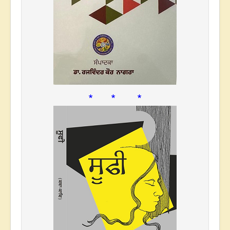
* * *