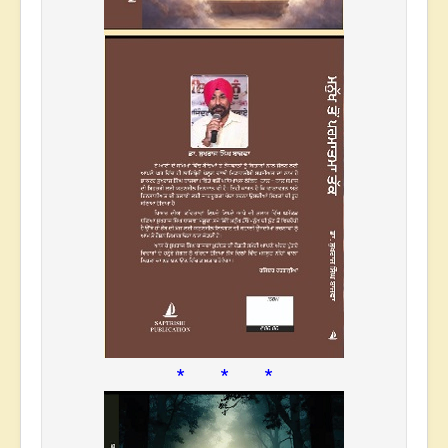
* * *