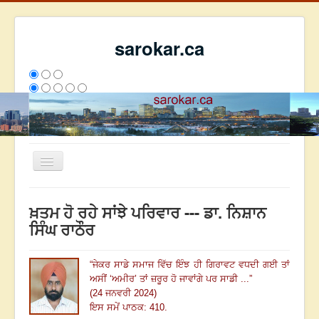
sarokar.ca
Toggle
Navigation
ਮੁੱਖ ਪੰਨਾ
ਖ਼ਤਮ ਹੋ ਰਹੇ ਸਾਂਝੇ ਪਰਿਵਾਰ --- ਡਾ. ਨਿਸ਼ਾਨ
ਰਚਨਾਵਾਂ
ਸਿੰਘ ਰਾਠੌਰ
ਸਰੋਕਾਰ ਦੇ ਲੇਖਕ
“
ਜੇਕਰ ਸਾਡੇ ਸਮਾਜ ਵਿੱਚ ਇੰਝ ਹੀ ਗਿਰਾਵਟ ਵਧਦੀ ਗਈ ਤਾਂ
ਸੰਪਰਕ
ਅਸੀਂ ‘ਅਮੀਰ’ ਤਾਂ ਜ਼ਰੂਰ ਹੋ ਜਾਵਾਂਗੇ ਪਰ ਸਾਡੀ ...
”
We have 102 guests and no members online
(24 ਜਨਵਰੀ 2024)
ਅੱਜ
723
ਕੱਲ੍ਹ
5139
ਇਸ ਹਫਤੇ
20979
2793545
ਇਸ ਸਮੇਂ ਪਾਠਕ: 410.