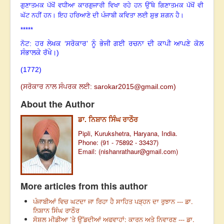
ਗੁਣਾਤਮਕ ਪੱਖੋਂ
ਵਧੀਆ ਕਾਰਗੁਜਾਰੀ ਵਿਖਾ ਰਹੇ ਹਨ ਉੱਥੇ ਗਿਣਾਤਮਕ ਪੱਖੋਂ ਵੀ
ਘੱਟ ਨਹੀਂ ਹਨ
।
ਇਹ
ਹਰਿਆਣੇ ਦੀ ਪੰਜਾਬੀ ਕਵਿਤਾ ਲਈ ਸ਼ੁਭ ਸ਼ਗਨ ਹੈ
।
*****
ਨੋਟ: ਹਰ ਲੇਖਕ ‘ਸਰੋਕਾਰ’ ਨੂੰ ਭੇਜੀ ਗਈ ਰਚਨਾ ਦੀ ਕਾਪੀ ਆਪਣੇ ਕੋਲ
ਸੰਭਾਲਕੇ ਰੱਖੇ।)
(1772
)
(ਸਰੋਕਾਰ ਨਾਲ ਸੰਪਰਕ ਲਈ:
sarokar2015@gmail.c
om)
About the Author
ਡਾ. ਨਿਸ਼ਾਨ ਸਿੰਘ ਰਾਠੌਰ
Pipli, Kurukshetra, Haryana, India.
Phone: (91 - 75892 - 33437)
Email: (
nishanrathaur@gmail.com
)
More articles from this author
ਪੰਜਾਬੀਆਂ ਵਿਚ ਘਟਦਾ ਜਾ ਰਿਹਾ ਹੈ ਸਾਹਿਤ ਪੜ੍ਹਨ ਦਾ ਰੁਝਾਨ --- ਡਾ.
ਨਿਸ਼ਾਨ ਸਿੰਘ ਰਾਠੌਰ
ਸੋਸ਼ਲ ਮੀਡੀਆ ’ਤੇ ਉੱਡਦੀਆਂ ਅਫਵਾਹਾਂ: ਕਾਰਨ ਅਤੇ ਨਿਵਾਰਣ --- ਡਾ.