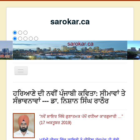
sarokar.ca
Toggle
Navigation
ਮੁੱਖ ਪੰਨਾ
ਹਰਿਆਣੇ ਦੀ ਨਵੀਂ ਪੰਜਾਬੀ ਕਵਿਤਾ: ਸੀਮਾਵਾਂ ਤੇ
ਰਚਨਾਵਾਂ
ਸੰਭਾਵਨਾਵਾਂ --- ਡਾ. ਨਿਸ਼ਾਨ ਸਿੰਘ ਰਾਠੌਰ
ਸਰੋਕਾਰ ਦੇ ਲੇਖਕ
“
ਨਵੇਂ ਸ਼ਾਇਰ ਜਿੱਥੇ ਗੁਣਾਤਮਕ ਪੱਖੋਂ
ਵਧੀਆ ਕਾਰਗੁਜਾਰੀ ...
”
ਸੰਪਰਕ
(17 ਅਕਤੂਬਰ 2019)
We have 366 guests and no members online
ਇਸ ਹਫਤੇ
27974
ਇਸ ਮਹੀਨੇ
36765
2800540
ਮਨੁੱਖੀ ਜੀਵਨ ਵਿੱਚ ਸ਼ਾਇਰੀ ਨੂੰ ਜੀਉਣਾ ਸੱਚਮੁੱਚ ਹੀ ਰੱਬੀ