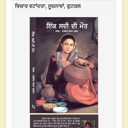
ਵਿਚਾਰ ਵਟਾਂਦਰਾ, ਸੂਚਨਾਵਾਂ, ਫੁਟਕਲ