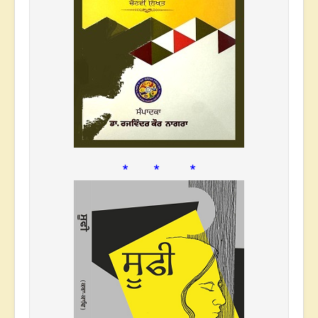
* * *