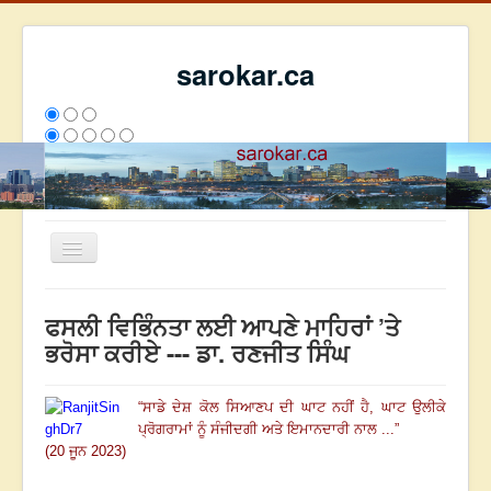
sarokar.ca
Toggle
Navigation
ਮੁੱਖ ਪੰਨਾ
ਫਸਲੀ ਵਿਭਿੰਨਤਾ ਲਈ ਆਪਣੇ ਮਾਹਿਰਾਂ ’ਤੇ
ਰਚਨਾਵਾਂ
ਭਰੋਸਾ ਕਰੀਏ --- ਡਾ. ਰਣਜੀਤ ਸਿੰਘ
ਸਰੋਕਾਰ ਦੇ ਲੇਖਕ
“
ਸਾਡੇ ਦੇਸ਼ ਕੋਲ ਸਿਆਣਪ ਦੀ ਘਾਟ ਨਹੀਂ ਹੈ, ਘਾਟ ਉਲੀਕੇ
ਸੰਪਰਕ
ਪ੍ਰੋਗਰਾਮਾਂ ਨੂੰ ਸੰਜੀਦਗੀ ਅਤੇ ਇਮਾਨਦਾਰੀ ਨਾਲ ...
”
We have 154 guests and no members online
(20 ਜੂਨ 2023)
ਇਸ ਹਫਤੇ
1159
ਇਸ ਮਹੀਨੇ
48739
2812514