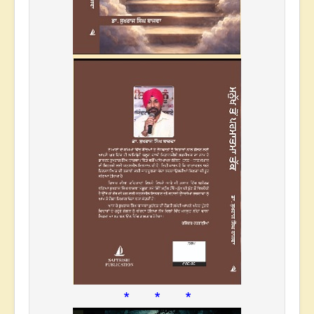
* * *