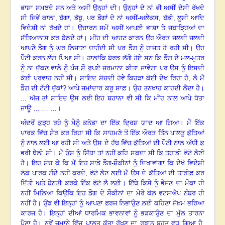
ਭਾਸ਼ਾ ਸਮਝਦੇ ਸਨ ਅਤੇ ਅਸੀਂ ਉਨ੍ਹਾਂ ਦੀ
।
ਉਨ੍ਹਾਂ ਦੇ ਨਾਂ ਵੀ ਅਸੀਂ ਦੇਸੀ ਰੱਖਦੇ
ਸੀ ਜਿਵੇਂ ਕਾਲਾ
,
ਬੱਗਾ
,
ਡੱਬੂ
,
ਪਰ ਡੌਗਾਂ ਦੇ ਨਾਂ ਅਸੀਂ-ਅਲੈਕਸ
,
ਬੱਡੀ
,
ਲੂਸੀ ਆਦਿ
ਵਿਦੇਸ਼ੀ ਨਾਂ ਰੱਖਦੇ ਹਾਂ
।
ਉਚਾਰਨ ਸਮੇਂ ਅਸੀਂ ਆਪਣੀ ਭਾਸ਼ਾ ਤੇ ਜਬਾੜ੍ਹਿਆਂ ਦਾ
ਸੱਤਿਆਨਾਸ ਕਰ ਬੈਠਦੇ ਹਾਂ
।
ਮੀਂਹ ਦੀ ਆਹਟ ਕਾਰਨ ਉਹ ਔਰਤ ਜਲਦੀ ਜਲਦੀ
ਆਪਣੇ ਡੌਗ ਨੂੰ ਘਰ ਲਿਜਾਣਾ ਚਾਹੁੰਦੀ ਸੀ ਪਰ ਡੌਗ ਨੂੰ ਹਾਜਤ ਹੋ ਰਹੀ ਸੀ
।
ਉਹ
ਪੌਟੀ ਕਰਨ ਲੱਗ ਪਿਆ ਸੀ
।
ਹਾਲਾਂਕਿ ਬੋਰਡ ਲੱਗੇ ਹੋਏ ਸਨ ਕਿ ਡੌਗ ਦੇ ਮਲ-ਮੂਤਰ
ਨੂੰ ਨਾ ਚੁੱਕਣ ਵਾਲੇ ਨੂੰ ਪੰਜ ਸੌ ਰੁਪਏ ਜੁਰਮਾਨਾ ਕੀਤਾ ਜਾਵੇਗਾ ਪਰ ਉਸ ਨੂੰ ਇਸਦੀ
ਕੋਈ ਪ੍ਰਵਾਹ ਨਹੀਂ ਸੀ
।
ਸ਼ਾਇਦ ਸੋਚਦੀ ਹੋਵੇ ਕਿਹੜਾ ਕੋਈ ਦੇਖ ਰਿਹਾ ਹੈ
,
ਲੈ ਮੈਂ
ਡੌਗ ਦੀ ਟੱਟੀ ਚੁੱਕਾਂ
?
ਆਪੇ ਜਮਾਂਦਾਰ ਕਰੂ ਸਾਫ਼
।
ਉਹ ਤਨਖਾਹ ਕਾਹਦੀ ਲੈਂਦਾ ਹੈ
।
... ਅੱਜ ਤਾਂ ਸ਼ਾਇਦ ਉਸ ਲਈ ਇਹ ਬਹਾਨਾ ਵੀ ਸੀ ਕਿ ਮੀਂਹ ਨਾਲ ਆਪੇ ਧੋਤਾ
ਜਾਊ … … …
।
ਅੰਦਰੋਂ ਕੁੜ੍ਹ ਰਹੇ ਨੂੰ ਮੈਨੂੰ ਕਨੇਡਾ ਦਾ ਇੱਕ ਦ੍ਰਿਸ਼ ਯਾਦ ਆ ਗਿਆ
।
ਮੈਂ ਇੱਕ
ਪਾਰਕ ਵਿੱਚ ਸੈਰ ਕਰ ਰਿਹਾ ਸੀ ਕਿ ਸਾਹਮਣੇ ਤੋਂ ਇੱਕ ਔਰਤ ਤਿੰਨ ਪਾਲਤੂ ਕੁੱਤਿਆਂ
ਨੂੰ ਨਾਲ ਲਈ ਆ ਰਹੀ ਸੀ ਅਤੇ ਉਸ ਦੇ ਹੱਥ ਵਿੱਚ ਕੁੱਤਿਆਂ ਦੀ ਪੌਟੀ ਨਾਲ ਅੱਧੀ ਕੁ
ਭਰੀ ਥੈਲੀ ਸੀ
।
ਮੈਂ ਉਸ ਨੂੰ ਸਿੱਧਾ ਤਾਂ ਨਹੀਂ ਕਹਿ ਸਕਦਾ ਸੀ ਕਿ ਤੁਹਾਡੀ ਫੋਟੋ ਲੈਣੀ
ਹੈ
।
ਇਹ ਸੋਚ ਕੇ ਕਿ ਮੈਂ ਇਹ ਸਾਡੇ ਡੌਗ-ਸ਼ੌਕੀਨਾਂ ਨੂੰ ਦਿਖਾਵਾਂਗਾ ਕਿ ਦੇਖੋ ਵਿਦੇਸ਼ੀ
ਲੋਕ ਪਾਰਕ ਗੰਦੇ ਨਹੀਂ ਕਰਦੇ
,
ਫੋਟੋ ਲੈਣ ਲਈ ਮੈਂ ਉਸ ਦੇ ਕੁੱਤਿਆਂ ਦੀ ਤਾਰੀਫ਼ ਕਰ
ਦਿੱਤੀ ਅਤੇ ਬੇਨਤੀ ਕਰਕੇ ਇੱਕ ਫੋਟੋ ਲੈ ਲਈ
।
ਇੱਥੇ ਕਿਸੇ ਨੂੰ ਭੇਜਣ ਦਾ ਮੌਕਾ ਹੀ
ਨਹੀਂ ਮਿਲਿਆ ਕਿਉਂਕਿ ਇਹ ਡੌਗ ਦੇ ਸ਼ੌਕੀਨਾਂ ਦਾ ਮੇਰੇ ਕੋਲ ਵਟਸਐਪ ਨੰਬਰ ਹੀ
ਨਹੀਂ ਹੈ
।
ਉਂਝ ਵੀ ਇਨ੍ਹਾਂ ਨੂੰ ਆਪਣਾ ਫਰਜ਼ ਨਿਭਾਉਣ ਲਈ ਕਹਿਣਾ ਜੋਖ਼ਮ ਭਰਿਆ
ਕਾਰਜ ਹੈ
।
ਇਨ੍ਹਾਂ ਦੀਆਂ ਧਾਰਮਿਕ ਭਾਵਨਾਵਾਂ ਨੂੰ ਭੜਕਾਉਣ ਦਾ ਮੁੱਲ ਤਾਰਨਾ
ਪੈਣਾ ਹੈ
।
ਨਵੇਂ ਜ਼ਮਾਨੇ ਵਿੱਚ ਪਾਲਤੂ ਕੁੱਤਾ ਰੱਖਣ ਦਾ ਰੁਝਾਨ ਬਹੁਤ ਵਧ ਗਿਆ ਹੈ,