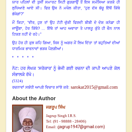
ਯਾਰ ਪਹਿਲਾਂ ਵੀ ਤੁਸੀਂ ਸਮਾਰਟ ਸਿਟੀ ਗੁੜਗਾਉਂ ਤੋਂ ਇਸ ਸਮੱਸਿਆ ਕਰਕੇ ਹੀ
ਲੁਧਿਆਣੇ ਆਏ ਸੀ
।
ਫਿਰ ਉਸ ਨੇ ਮਖੌਲ ਕੀਤਾ
,
“ਹੁਣ ਦੱਸ ਬੱਚੂ ਇੱਥੋਂ ਕਿੱਥੇ
ਭੱਜੇਗਾਂ?”
ਮੈਂ ਕਿਹਾ, “ਵੀਰ, ਹੁਣ ਤਾਂ ਉਹ ਟੱਟੀ ਚੁੱਕੀ ਫਿਰਦੀ ਬੀਬੀ ਦੇ ਦੇਸ਼ ਕਨੇਡਾ ਹੀ
ਜਾਊਂਗਾ
,
ਹੋਰ ਕਿੱਥੇ? ... ਇੱਥੇ ਤਾਂ ਆਹ ਅਵਾਰਾ ਤੇ ਪਾਲਤੂ ਕੁੱਤੇ ਹੀ ਚੈਨ ਨਾਲ
ਟਿਕਣ ਨਹੀਂ ਦੇ ਰਹੇ
।
”
ਉਹ ਹੋਰ ਹੀ ਕੁਝ ਕਹਿ ਗਿਆ
,
ਜਿਸ ਨੂੰ ਅਗਰ ਮੈਂ ਲਿਖ ਦਿੱਤਾ ਤਾਂ ਬਹੁਤਿਆਂ ਦੀਆਂ
ਧਾਰਮਿਕ ਭਾਵਨਾਵਾਂ ਭੜਕ ਪੈਣਗੀਆਂ
।
* * * * *
ਨੋਟ: ਹਰ ਲੇਖਕ ‘ਸਰੋਕਾਰ’ ਨੂੰ ਭੇਜੀ ਗਈ ਰਚਨਾ ਦੀ ਕਾਪੀ ਆਪਣੇ ਕੋਲ
ਸੰਭਾਲਕੇ ਰੱਖੇ।
(5324)
sarokar2015@gmail.com
ਰਚਨਾਵਾਂ ਸਬੰਧੀ ਆਪਣੇ ਵਿਚਾਰ ਸਾਂਝੇ ਕਰੋ:
About the Author
ਜਗਰੂਪ ਸਿੰਘ
Jagrup Singh I.R.S.
Tel: (91 - 98888 - 28406)
jagrup1947@gmail.com)
Email: (