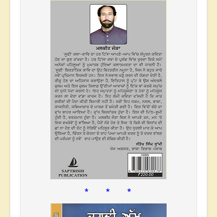
* * *