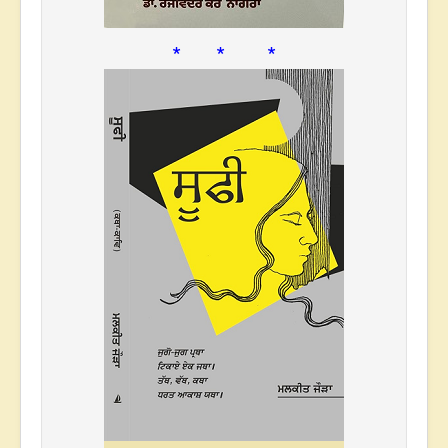
* * *