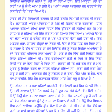
ਜਿਹੀਆਂ ਮਜਬੂਰੀਆਂ ਮਨੁੱਖਾਂ ਨੂੰ ਘੇਰੀ ਜਾ ਰਹੀਆਂ ਹਨ
।
ਇੱਕ ਮਜਬੂਰੀ ਘਰਾਂ ਦੀ
ਸੁਰੱਖਿਆ ਨੂੰ ਲੈ ਕੇ ਆਮ ਹੋ ਗਈ ਹੈ
।
ਅਸੀਂ ਆਪਣਾ ਆਲ੍ਹਣਾ ਹੁਣ ਦਰਵਾਜੇ ਬੰਦ
ਸੁਸਾਇਟੀ ਵਿਖੇ ਬਣਾ ਲਿਆ ਹੈ
।
ਸਵੇਰ ਦੀ ਸੈਰ ਜਿਸਮਾਨੀ ਕਸਰਤ ਹੀ ਨਹੀਂ ਬਲਕਿ ਦਿਮਾਗੀ ਕਸਰਤ ਵੀ ਕਰਦੀ
ਹੈ
।
ਸੁਸਾਇਟੀ ਅੰਦਰ ਪਰਿਕਰਮਾ ਨੇ ਪਿੰਡ ਦੀ ਫਿਰਨੀ ਯਾਦ ਕਰਵਾਈ
।
ਹਾਲੇ
ਅਵਾਰਾ ਕੁੱਤਿਆਂ ਦੀਆਂ ਡਾਰਾਂ ਜ਼ਿਹਨ ਵਿੱਚ ਉੱਤਰਨ ਹੀ ਲੱਗੀਆਂ ਸਨ ਕਿ ਮੇਰੇ
ਸਾਹਮਣੇ ਦੋ ਜਣਿਆਂ ਅਤੇ ਇੱਕ ਕੁੱਤੇ ਨੇ ਮੇਰਾ ਧਿਆਨ ਖਿੱਚ ਲਿਆ
।
ਅਧਖੜ ਉਮਰ
ਦੀ ਦੇਸੀ ਔਰਤ ਨੇ ਵਲੈਤੀ ਕੁੱਤੇ ਦੇ ਪਏ ਪਟੇ ਵਾਲੀ ਰੱਸੀ ਫੜੀ ਹੋਈ ਸੀ
।
ਇੱਕ
ਮਛੋਹਰ ਮੁੰਡਾ
,
ਸ਼ਾਇਦ ਉਨ੍ਹਾਂ ਦਾ ਨੌਕਰ ਸੀ
,
ਉਸ ਦੇ ਪਿੱਛੇ ਪਿੱਛੇ ਤੁਰ ਰਿਹਾ ਸੀ
।
ਹੋ ਸਕਦਾ ਹੈ ਉਸ ਦਾ ਪੁੱਤਰ ਹੀ ਹੋਵੇ ਕਿਉਂਕਿ ਕੁੱਤੇ ਨੂੰ ਨੌਕਰ ਇਕੱਲਾ ਘੁਮਾਉਂਦਾ ਹੈ
ਜਾਂ ਫਿਰ ਕੁੱਤਾ ਪਰਿਵਾਰ ਨਾਲ ਘੁੰਮਦਾ ਹੈ
।
ਮੁੰਡੇ ਦੇ ਹੱਥ ਵਿੱਚ ਕੋਈ ਵਿਦੇਸ਼ੀ ਜੰਤਰ
ਜਿਹਾ ਫੜਿਆ ਹੋਇਆ ਸੀ
।
ਇੱਕ ਦਰਮਿਆਨੀ ਸੋਟੀ ਦੇ ਸਿਰੇ ’ਤੇ ਇੱਕ ਨਿੱਕੀ
ਜਿਹੀ ਜੇਬ ਦਾ ਝੌਲ਼ਾ ਜਿਹਾ ਪੈ ਰਿਹਾ ਸੀ
।
ਲਗਦਾ ਸੀ ਕਿ ਮੁੰਡੇ ਕੋਲ ਕੁੱਤੇ ਦੇ ਮਲ-
ਮੂਤਰ ਨੂੰ ਇਕੱਠਾ ਕਰਨ ਦਾ ਸਾਧਨ ਫੜਿਆ ਹੋਇਆ ਸੀ
।
ਕੋਈ ਕੋਈ ਕਣੀ ਪੈਣੀ
ਸ਼ੁਰੂ ਹੋ ਗਈ ਸੀ
।
ਮਾਲਕਣ ਕੁੱਤੇ ਨੂੰ ਸੰਬੋਧਨ ਹੋ ਕੇ ਬੋਲੀ, “ਲੈਟ ਅੱਸ ਗੋ ਬੈਕ
,
ਚਲੋ
ਵਾਪਸ ਚੱਲੀਏ
,
ਇੱਟ ਹੈਜ਼ ਸਟਾਰਟਡ ਰੇਨਿੰਗ, ਮੀਂਹ ਪੈਣਾ ਸ਼ੁਰੂ ਹੋ ਗਿਆ ਹੈ
।
”
ਉਹ ਔਰਤ ਹਰ ਫ਼ਿਕਰਾ ਪਹਿਲਾਂ ਅੰਗਰੇਜ਼ੀ ਵਿੱਚ ਬੋਲਦੀ ਅਤੇ ਫਿਰ ਪੰਜਾਬੀ ਵਿੱਚ
।
ਉਸ ਦੀ ਆਵਾਜ਼ ਉੱਚੀ ਹੋਣ ਕਰਕੇ ਥੋੜ੍ਹੀ ਦੂਰ ਤਕ ਮੇਰੇ ਕੰਨਾਂ ਵਿੱਚ ਪੈਂਦੀ ਰਹੀ
।
ਜਿਉਂ ਜਿਉਂ ਮੇਰਾ ਫਾਸਲਾ ਵਧਦਾ ਗਿਆ ਮੇਰੀ ਇਹ ਸੋਚ ਪਨਪਣੀ ਸ਼ੁਰੂ ਹੋ ਗਈ ਕਿ
ਕੀ ਇਹ ਔਰਤ ਆਪਣੇ ਕੁੱਤੇ ਨੂੰ ਭਾਸ਼ਾ ਦਾ ਗਿਆਨ ਦੇ ਰਹੀ ਹੈ
।
ਮੈਨੂੰ ਇਹ ਖਿਆਲ
ਇਸ ਲਈ ਆਇਆ ਕਿਉਂਕਿ ਕੁੱਤਾ ਛੋਟਾ ਜਿਹਾ ਬੱਚਾ ਹੀ ਸੀ
।
ਮੇਰੀ ਸੋਚ ਇੱਥੇ ਆ
ਗਈ ਕਿ ਸਾਡੇ ਆਪਣੇ ਕੁੱਤਿਆਂ ਨੂੰ ਕੁਝ ਸਿਖਾਉਣਾ ਹੀ ਨਹੀਂ ਪੈਂਦਾ ਸੀ
।
ਉਹ ਸਾਡੀ