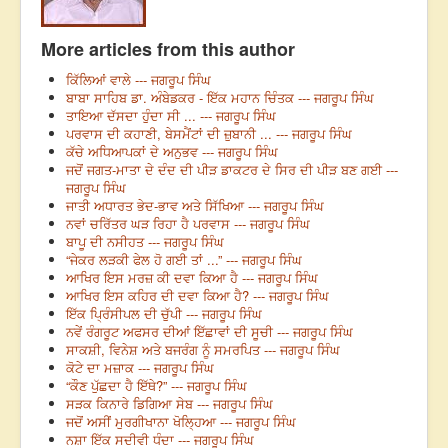
More articles from this author
ਕਿੱਲਿਆਂ ਵਾਲੇ --- ਜਗਰੂਪ ਸਿੰਘ
ਬਾਬਾ ਸਾਹਿਬ ਡਾ. ਅੰਬੇਡਕਰ - ਇੱਕ ਮਹਾਨ ਚਿੰਤਕ --- ਜਗਰੂਪ ਸਿੰਘ
ਤਾਇਆ ਦੱਸਦਾ ਹੁੰਦਾ ਸੀ ... --- ਜਗਰੂਪ ਸਿੰਘ
ਪਰਵਾਸ ਦੀ ਕਹਾਣੀ, ਬੇਸਮੈਂਟਾਂ ਦੀ ਜ਼ੁਬਾਨੀ ... --- ਜਗਰੂਪ ਸਿੰਘ
ਕੱਚੇ ਅਧਿਆਪਕਾਂ ਦੇ ਅਨੁਭਵ --- ਜਗਰੂਪ ਸਿੰਘ
ਜਦੋਂ ਜਗਤ-ਮਾਤਾ ਦੇ ਦੰਦ ਦੀ ਪੀੜ ਡਾਕਟਰ ਦੇ ਸਿਰ ਦੀ ਪੀੜ ਬਣ ਗਈ ---
ਜਗਰੂਪ ਸਿੰਘ
ਜਾਤੀ ਅਧਾਰਤ ਭੇਦ-ਭਾਵ ਅਤੇ ਸਿੱਖਿਆ --- ਜਗਰੂਪ ਸਿੰਘ
ਨਵਾਂ ਚਰਿੱਤਰ ਘੜ ਰਿਹਾ ਹੈ ਪਰਵਾਸ --- ਜਗਰੂਪ ਸਿੰਘ
ਬਾਪੂ ਦੀ ਨਸੀਹਤ --- ਜਗਰੂਪ ਸਿੰਘ
“ਜੇਕਰ ਲੜਕੀ ਫੇਲ ਹੋ ਗਈ ਤਾਂ ...” --- ਜਗਰੂਪ ਸਿੰਘ
ਆਖਿਰ ਇਸ ਮਰਜ਼ ਕੀ ਦਵਾ ਕਿਆ ਹੈ --- ਜਗਰੂਪ ਸਿੰਘ
ਆਖਿਰ ਇਸ ਕਹਿਰ ਦੀ ਦਵਾ ਕਿਆ ਹੈ? --- ਜਗਰੂਪ ਸਿੰਘ
ਇੱਕ ਪ੍ਰਿੰਸੀਪਲ ਦੀ ਚੁੱਪੀ --- ਜਗਰੂਪ ਸਿੰਘ
ਨਵੇਂ ਰੰਗਰੂਟ ਅਫਸਰ ਦੀਆਂ ਇੱਛਾਵਾਂ ਦੀ ਸੂਚੀ --- ਜਗਰੂਪ ਸਿੰਘ
ਸਾਕਸ਼ੀ, ਵਿਨੇਸ਼ ਅਤੇ ਬਜਰੰਗ ਨੂੰ ਸਮਰਪਿਤ --- ਜਗਰੂਪ ਸਿੰਘ
ਕੋਟੇ ਦਾ ਮਜ਼ਾਕ --- ਜਗਰੂਪ ਸਿੰਘ
“ਕੌਣ ਪੁੱਛਦਾ ਹੈ ਇੱਥੇ?” --- ਜਗਰੂਪ ਸਿੰਘ
ਸੜਕ ਕਿਨਾਰੇ ਡਿਗਿਆ ਸੇਬ --- ਜਗਰੂਪ ਸਿੰਘ
ਜਦੋਂ ਅਸੀਂ ਮੁਰਗੀਖਾਨਾ ਖੋਲ੍ਹਿਆ --- ਜਗਰੂਪ ਸਿੰਘ
ਨਸ਼ਾ ਇੱਕ ਸਦੀਵੀ ਧੰਦਾ --- ਜਗਰੂਪ ਸਿੰਘ