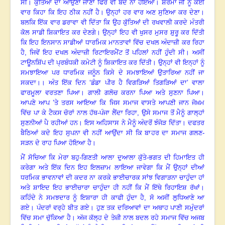
ਸੀ
।
ਕੁੱਤਿਆਂ ਦਾ ਆਉਣਾ ਜਾਣਾ ਫਿਰ ਵੀ ਬੰਦ ਨਾ ਹੋਇਆ
।
ਸ਼ਰਮਾ ਜੀ ਨੂੰ ਕਈ
ਵਾਰ ਕਿਹਾ ਕਿ ਇਹ ਠੀਕ ਨਹੀਂ ਹੈ
।
ਉਨ੍ਹਾਂ ਹਰ ਵਾਰ ਅਣ ਸੁਣਿਆ ਕਰ ਦੇਣਾ
।
ਬਲਕਿ ਇੱਕ ਵਾਰ ਡਰਾਵਾ ਵੀ ਦਿੱਤਾ ਕਿ ਉਹ ਕੁੱਤਿਆਂ ਦੀ ਰਖਵਾਲੀ ਕਰਦੇ ਮੰਤਰੀ
ਕੋਲ ਸਾਡੀ ਸ਼ਿਕਾਇਤ ਕਰ ਦੇਣਗੇ
।
ਉਨ੍ਹਾਂ ਇਹ ਵੀ ਖੁਸਰ ਮੁਸਰ ਸ਼ੁਰੂ ਕਰ ਦਿੱਤੀ
ਕਿ ਇਹ ਇਨਸਾਨ ਸਾਡੀਆਂ ਧਾਰਮਿਕ ਮਾਨਤਾਵਾਂ ਵਿੱਚ ਦਖਲ ਅੰਦਾਜ਼ੀ ਕਰ ਰਿਹਾ
ਹੈ
,
ਜਿਵੇਂ ਇਹ ਦਖਲ ਅੰਦਾਜ਼ੀ ਰਿਟਾਇਰਮੈਂਟ ਤੋਂ ਪਹਿਲਾਂ ਨਹੀਂ ਹੁੰਦੀ ਸੀ
।
ਅਸੀਂ
ਟਾਊਨਸ਼ਿੱਪ ਦੀ ਪ੍ਰਬੰਧਕੀ ਕਮੇਟੀ ਨੂੰ ਸ਼ਿਕਾਇਤ ਕਰ ਦਿੱਤੀ
।
ਉਨ੍ਹਾਂ ਵੀ ਇਨ੍ਹਾਂ ਨੂੰ
ਸਮਝਾਇਆ ਪਰ ਧਾਰਮਿਕ ਜਨੂੰਨ ਕਿਸੇ ਦੇ ਸਮਝਾਇਆਂ ਉਤਾਰਿਆ ਨਹੀਂ ਜਾ
ਸਕਦਾ
।।
ਅੰਤ ਇੱਕ ਦਿਨ ‘ਡੰਡਾ ਪੀਰ ਹੈ ਵਿਗੜਿਆਂ ਤਿਗੜਿਆਂ ਦਾ’ ਵਾਲਾ
ਫਾਰਮੂਲਾ ਵਰਤਣਾ ਪਿਆ
।
ਗਾਲੀ ਗਲੋਚ ਕਰਨਾ ਪਿਆ ਅਤੇ ਸੁਣਨਾ ਪਿਆ
।
ਆਪਣੇ ਆਪ ’ਤੇ ਤਰਸ ਆਇਆ ਕਿ ਜਿਸ ਸਮਾਜ ਵਾਸਤੇ ਆਪਣੀ ਜਾਨ ਜੋਖ਼ਮ
ਵਿੱਚ ਪਾ ਕੇ ਟੈਕਸ ਚੋਰਾਂ ਨਾਲ ਹੱਥ-ਪੰਜਾ ਲੈਂਦਾ ਰਿਹਾ, ਉਸੇ ਸਮਾਜ ਤੋਂ ਮੈਨੂੰ ਗਾਲ੍ਹਾਂ
ਸੁਣਨੀਆਂ ਪੈ ਰਹੀਆਂ ਹਨ
।
ਇਸ ਅਹਿਸਾਸ ਨੇ ਮੈਨੂੰ ਅੰਦਰੋਂ ਝੰਜੋੜ ਦਿੱਤਾ
।
ਦਫਤਰ
ਬੈਠਿਆਂ ਕਦੇ ਇਹ ਸੁਪਨਾ ਵੀ ਨਹੀਂ ਆਉਂਦਾ ਸੀ ਕਿ ਬਾਹਰ ਦਾ ਸਮਾਜ ਗਲਣ-
ਸੜਨ ਦੇ ਰਾਹ ਪਿਆ ਹੋਇਆ ਹੈ
।
ਮੈਂ ਸੋਚਿਆ ਕਿ ਮੇਰਾ ਬਹੁ-ਗਿਣਤੀ ਆਲਾ ਦੁਆਲਾ ਕੁੱਤੇ-ਭਗਤ ਦੀ ਹਿਮਾਇਤ ਹੀ
ਕਰੇਗਾ ਅਤੇ ਇੱਕ ਦਿਨ ਇਹ ਇਲਜ਼ਾਮ ਲਾਇਆ ਜਾਵੇਗਾ ਕਿ ਮੈਂ ਉਨ੍ਹਾਂ ਦੀਆਂ
ਧਰਮਿਕ ਭਾਵਨਾਵਾਂ ਦੀ ਕਦਰ ਨਾ ਕਰਕੇ ਭਾਈਚਾਰਕ ਸਾਂਝ ਵਿਗਾੜਨਾ ਚਾਹੁੰਦਾ ਹਾਂ
ਅਤੇ ਸ਼ਾਇਦ ਇਹ ਭਾਈਚਾਰਾ ਚਾਹੁੰਦਾ ਹੀ ਨਹੀਂ ਕਿ ਮੈਂ ਇੱਥੇ ਰਿਹਾਇਸ਼ ਰੱਖਾਂ
।
ਕਹਿੰਦੇ ਨੇ ਸਮਝਦਾਰ ਨੂੰ ਇਸ਼ਾਰਾ ਹੀ ਕਾਫੀ ਹੁੰਦਾ ਹੈ
,
ਸੋ ਅਸੀਂ ਲੁਧਿਆਣੇ ਆ
ਗਏ
।
ਪੰਦਰਾਂ ਵਰ੍ਹੇ ਬੀਤ ਗਏ
।
ਹੁਣ ਤਕ ਦਰਿਆਵਾਂ ਦਾ ਅਥਾਹ ਪਾਣੀ ਸਮੁੰਦਰਾਂ
ਵਿੱਚ ਸਮਾ ਚੁੱਕਿਆ ਹੈ
।
ਅੱਜ ਕੱਲ੍ਹ ਦੇ ਤੇਜ਼ੀ ਨਾਲ ਬਦਲ ਰਹੇ ਸਮਾਜ ਵਿੱਚ ਅਜਬ