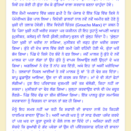
ਜਿਵੇਂ ਹਰ ਕੋਈ ਹੀ ਕੁੱਤਾ ਰੱਖ ਕੇ ਕੁੱਤਿਆਂ ਵਾਲਾ ਸਰਦਾਰ ਬਣਨਾ ਚਾਹੁੰਦਾ ਹੋਵੇ
।
ਇੱਕ ਕੌਮੀ ਅਖਬਾਰ ਵਿੱਚ ਖ਼ਬਰ ਛਪੀ ਹੈ ਕਿ ਪੰਜਾਬ ਦੇ ਇੱਕ ਪਿੰਡ ਵਿੱਚ ਕਿਸੇ ਨੇ
ਪੋਮੇਰੀਅਨ ਡੌਗ ਪਾਲ ਲਿਆ
।
ਵਿਦੇਸ਼ੀ ਡਾਲਰਾਂ ਨਾਲ ਨਵੇਂ ਨਵੇਂ ਅਮੀਰ ਬਣੇ ਹੋਣੇ ਨੂੰ
ਖੁਸ਼ੀ ਦੀ ਤਲਾਸ਼ ਹੋਵੇਗੀ
।
ਇੱਕ ਵਿਦੇਸ਼ੀ ਚਿੰਤਕ (
Groucho Marx)
ਦਾ ਕਥਨ ਹੈ
ਕਿ ‘ਪੈਸਾ ਖੁਸ਼ੀ ਨਹੀਂ ਖਰੀਦ ਸਕਦਾ ਪਰ ਯਕੀਨਨ ਹੀ ਇਹ ਤੁਹਾਨੂੰ ਆਪਣੀ ਆਫ਼ਤ
(ਮੁਸੀਬਤ, ਕਲੇਸ਼) ਦੀ ਵਿਧੀ (ਸ਼ੈਲੀ,ਤਰੀਕਾ) ਚੁਣਨ ਦੀ ਖੁੱਲ੍ਹ ਦਿੰਦਾ ਹੈ
।
‘ਖੁੱਲ੍ਹਾ
ਪੈਸਾ ਖੁਸ਼ੀ ਤਾਂ ਖਰੀਦ ਨਾ ਸਕਿਆ, ਮੁਸੀਬਤ ਦੀ ਜੜ੍ਹ ਕੁੱਤਾ ਖਰੀਦ ਕਰਵਾ
ਗਿਆ
।
ਕੁੱਤੇ ਦੀ ਦੇਖ ਭਾਲ ਵਿੱਚ ਕੋਈ ਕਮੀ ਪੇਸ਼ੀ ਰਹਿੰਦੀ ਹੋਣੀ ਐ
,
ਕੁੱਤਾ ਘਰੋਂ
ਭੱਜ ਗਿਆ
।
ਪਿੰਡ ਦੇ ਕਿਸੇ ਹੋਰ ਬੰਦੇ ਨੇ ਫੜ ਲਿਆ
।
ਜਦੋਂ ਮਾਲਕ ਨੂੰ ਕੁੱਤੇ ਦੇ ਨਵੇਂ
ਮਾਲਕ ਦਾ ਪਤਾ ਲੱਗਾ ਤਾਂ ਉਹ ਕੁੱਤੇ ਨੂੰ ਵਾਪਸ ਲਿਆਉਣ ਲਈ ਉਨ੍ਹਾਂ ਦੇ ਘਰ
ਗਿਆ
।
ਅਗਲਿਆਂ ਨੇ ਦੇਣ ਤੋਂ ਨਾਂਹ ਕਰ ਦਿੱਤੀ
,
ਅਖੇ ਇਹ ਤਾਂ ਅਸੀਂ ਖਰੀਦਿਆ
ਹੈ
।
ਤਲਵਾਰਾਂ ਨਿਕਲ ਆਈਆਂ ਤੇ ਨਵੇਂ ਮਾਲਕ ਨੂੰ ਥਾਂ ’ਤੇ ਹੀ ਢੇਰ ਕਰ ਦਿੱਤਾ
।
ਬਾਪੂ ਛੁਡਾਉਣ ਆਇਆ
,
ਉਸ ਦਾ ਵੀ ਕਤਲ ਕਰ ਦਿੱਤਾ
।
ਮਾਂ ਦੇ ਵੀ ਸੱਟਾਂ ਫੇਟਾਂ
ਲੱਗੀਆਂ
।
ਹੁਣ ਇਹ ਪਰਿਵਾਰਕ ਦੁਸ਼ਮਣੀ ਕਦੋਂ ਤਕ ਚੱਲੇਗੀ, ਕਿਹਾ ਨਹੀਂ ਜਾ
ਸਕਦਾ
।
ਮੁਸੀਬਤਾਂ ਦਾ ਢੇਰ ਲੱਗ ਗਿਆ
।
ਸੁਲ੍ਹਾ ਕਰਵਾਉਣ ਵਾਲੇ ਵੀ ਪੱਖ ਜ਼ਰੂਰ
ਲੈਣਗੇ-- ਪਿੰਡ ਵਿੱਚ ਵੰਡ ਦਾ ਬੀਜ ਬੀਜਿਆ ਗਿਆ
।
ਇੱਕ ਪਾਲਤੂ ਕੁੱਤਾ ਸਮਾਜਿਕ
ਸਦਭਾਵਨਾ ਨੂੰ ਵਿਗੜਨ ਦਾ ਕਾਰਨ ਤਾਂ ਬਣ ਹੀ ਗਿਆ
।
ਮੈਨੂੰ ਇਹ ਸਮਝ ਨਹੀਂ ਆ ਰਹੀ ਕਿ ਸਫਾਈ ਦੀ ਭਾਵਨਾ ਨਾਲੋਂ ਹੋਰ ਕਿਹੜੀ
ਧਾਰਮਿਕ ਭਾਵਨਾ ਉੱਤਮ ਹੈ
।
ਅਸੀਂ ਆਪਣੇ ਘਰ ਨੂੰ ਤਾਂ ਸਾਫ਼ ਰੱਖਣਾ ਪਸੰਦ ਕਰਦੇ
ਹਾਂ ਪਰ ਘਰ ਦਾ ਕੂੜਾ ਦੂਸਰੇ ਦੇ ਕੌਲੇ ਨਾਲ ਲਾ ਦਿੰਦੇ ਹਾਂ
।
ਅਜਿਹਾ ਕਦੀ ਨਹੀਂ
ਸੋਚਦੇ ਕਿ ਗੁਆਂਢੀ ਦੇ ਗੰਦ ਪਵੇਗਾ ਜਾਂ ਉਸ ਦੀ ਪਵਿੱਤਰ/ਸਾਫ਼ ਰਹਿਣ ਦੀ ਭਾਵਨਾ