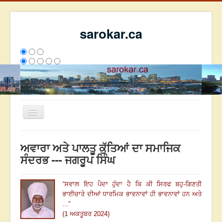
sarokar.ca
Toggle
Navigation
ਮੁੱਖ ਪੰਨਾ
ਅਵਾਰਾ ਅਤੇ ਪਾਲਤੂ ਕੁੱਤਿਆਂ ਦਾ ਸਮਾਜਿਕ
ਰਚਨਾਵਾਂ
ਸੰਦਰਭ --- ਜਗਰੂਪ ਸਿੰਘ
ਸਰੋਕਾਰ ਦੇ ਲੇਖਕ
“
ਸਵਾਲ ਇਹ ਪੈਦਾ ਹੁੰਦਾ ਹੈ ਕਿ ਕੀ ਸਿਰਫ ਬਹੁ-ਗਿਣਤੀ
ਸੰਪਰਕ
ਭਾਈਚਾਰੇ ਦੀਆਂ ਧਾਰਮਿਕ ਭਾਵਨਾਵਾਂ ਹੀ ਭਾਵਨਾਵਾਂ ਹਨ ਅਤੇ
We have 232 guests and no members online
...
”
ਇਸ ਹਫਤੇ
35675
ਇਸ ਮਹੀਨੇ
44466
2808241
(1 ਅਕਤੂਬਰ 2024)