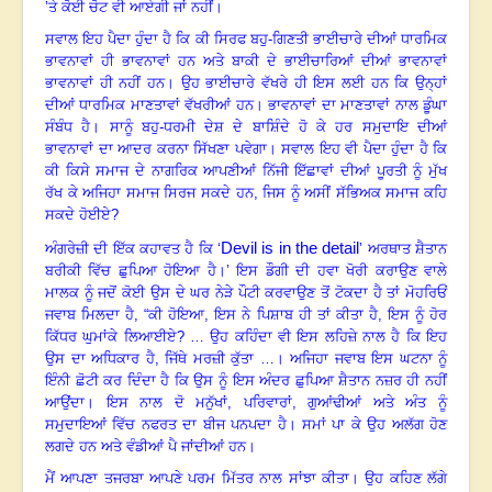
’ਤੇ ਕੋਈ ਚੋਟ ਵੀ ਆਏਗੀ ਜਾਂ ਨਹੀਂ
।
ਸਵਾਲ ਇਹ ਪੈਦਾ ਹੁੰਦਾ ਹੈ ਕਿ ਕੀ ਸਿਰਫ ਬਹੁ-ਗਿਣਤੀ ਭਾਈਚਾਰੇ ਦੀਆਂ ਧਾਰਮਿਕ
ਭਾਵਨਾਵਾਂ ਹੀ ਭਾਵਨਾਵਾਂ ਹਨ ਅਤੇ ਬਾਕੀ ਦੇ ਭਾਈਚਾਰਿਆਂ ਦੀਆਂ ਭਾਵਨਾਵਾਂ
ਭਾਵਨਾਵਾਂ ਹੀ ਨਹੀਂ ਹਨ
।
ਉਹ ਭਾਈਚਾਰੇ ਵੱਖਰੇ ਹੀ ਇਸ ਲਈ ਹਨ ਕਿ ਉਨ੍ਹਾਂ
ਦੀਆਂ ਧਾਰਮਿਕ ਮਾਣਤਾਵਾਂ ਵੱਖਰੀਆਂ ਹਨ
।
ਭਾਵਨਾਵਾਂ ਦਾ ਮਾਣਤਾਵਾਂ ਨਾਲ ਡੂੰਘਾ
ਸੰਬੰਧ ਹੈ
।
ਸਾਨੂੰ ਬਹੁ-ਧਰਮੀ ਦੇਸ਼ ਦੇ ਬਾਸ਼ਿੰਦੇ ਹੋ ਕੇ ਹਰ ਸਮੁਦਾਇ ਦੀਆਂ
ਭਾਵਨਾਵਾਂ ਦਾ ਆਦਰ ਕਰਨਾ ਸਿੱਖਣਾ ਪਵੇਗਾ
।
ਸਵਾਲ ਇਹ ਵੀ ਪੈਦਾ ਹੁੰਦਾ ਹੈ ਕਿ
ਕੀ ਕਿਸੇ ਸਮਾਜ ਦੇ ਨਾਗਰਿਕ ਆਪਣੀਆਂ ਨਿੱਜੀ ਇੱਛਾਵਾਂ ਦੀਆਂ ਪੂਰਤੀ ਨੂੰ ਮੁੱਖ
ਰੱਖ ਕੇ ਅਜਿਹਾ ਸਮਾਜ ਸਿਰਜ ਸਕਦੇ ਹਨ, ਜਿਸ ਨੂੰ ਅਸੀਂ ਸੱਭਿਅਕ ਸਮਾਜ ਕਹਿ
ਸਕਦੇ ਹੋਈਏ
?
Devil is in the detail
ਅੰਗਰੇਜ਼ੀ ਦੀ ਇੱਕ ਕਹਾਵਤ ਹੈ ਕਿ ‘
’ ਅਰਥਾਤ ਸ਼ੈਤਾਨ
ਬਰੀਕੀ ਵਿੱਚ ਛੁਪਿਆ ਹੋਇਆ ਹੈ
।’
ਇਸ ਡੌਗੀ ਦੀ ਹਵਾ ਖੋਰੀ ਕਰਾਉਣ ਵਾਲੇ
ਮਾਲਕ ਨੂੰ ਜਦੋਂ ਕੋਈ ਉਸ ਦੇ ਘਰ ਨੇੜੇ ਪੌਟੀ ਕਰਵਾਉਣ ਤੋਂ ਟੋਕਦਾ ਹੈ ਤਾਂ ਮੋਹਰਿਓਂ
ਜਵਾਬ ਮਿਲਦਾ ਹੈ
,
“ਕੀ ਹੋਇਆ
,
ਇਸ ਨੇ ਪਿਸ਼ਾਬ ਹੀ ਤਾਂ ਕੀਤਾ ਹੈ
,
ਇਸ ਨੂੰ ਹੋਰ
ਕਿੱਧਰ ਘੁਮਾਂਕੇ ਲਿਆਈਏ? … ਉਹ ਕਹਿੰਦਾ ਵੀ ਇਸ ਲਹਿਜ਼ੇ ਨਾਲ ਹੈ ਕਿ ਇਹ
ਉਸ ਦਾ ਅਧਿਕਾਰ ਹੈ
,
ਜਿੱਥੇ ਮਰਜ਼ੀ ਕੁੱਤਾ …
।
ਅਜਿਹਾ ਜਵਾਬ ਇਸ ਘਟਨਾ ਨੂੰ
ਇੰਨੀ ਛੋਟੀ ਕਰ ਦਿੰਦਾ ਹੈ ਕਿ ਉਸ ਨੂੰ ਇਸ ਅੰਦਰ ਛੁਪਿਆ ਸ਼ੈਤਾਨ ਨਜ਼ਰ ਹੀ ਨਹੀਂ
ਆਉਂਦਾ
।
ਇਸ ਨਾਲ ਦੋ ਮਨੁੱਖਾਂ
,
ਪਰਿਵਾਰਾਂ
,
ਗੁਆਂਢੀਆਂ ਅਤੇ ਅੰਤ ਨੂੰ
ਸਮੁਦਾਇਆਂ ਵਿੱਚ ਨਫਰਤ ਦਾ ਬੀਜ ਪਨਪਦਾ ਹੈ
।
ਸਮਾਂ ਪਾ ਕੇ ਉਹ ਅਲੱਗ ਹੋਣ
ਲਗਦੇ ਹਨ ਅਤੇ ਵੰਡੀਆਂ ਪੈ ਜਾਂਦੀਆਂ ਹਨ
।
ਮੈਂ ਆਪਣਾ ਤਜਰਬਾ ਆਪਣੇ ਪਰਮ ਮਿੱਤਰ ਨਾਲ ਸਾਂਝਾ ਕੀਤਾ
।
ਉਹ ਕਹਿਣ ਲੱਗੇ