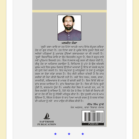
* * *