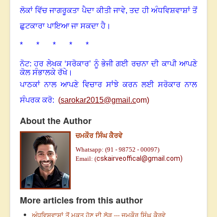
ਲੋਕਾਂ ਵਿੱਚ ਜਾਗਰੂਕਤਾ ਪੈਦਾ ਕੀਤੀ ਜਾਵੇ, ਤਦ ਹੀ ਅੰਧਵਿਸ਼ਵਾਸ਼ਾਂ ਤੋਂ
ਛੁਟਕਾਰਾ ਪਾਇਆ ਜਾ ਸਕਦਾ ਹੈ।
* * * * *
ਨੋਟ: ਹਰ ਲੇਖਕ ‘ਸਰੋਕਾਰ’ ਨੂੰ ਭੇਜੀ ਗਈ ਰਚਨਾ ਦੀ ਕਾਪੀ ਆਪਣੇ
ਕੋਲ ਸੰਭਾਲਕੇ ਰੱਖੇ।
ਪਾਠਕਾਂ ਨਾਲ ਆਪਣੇ ਵਿਚਾਰ ਸਾਂਝੇ ਕਰਨ ਲਈ ਸਰੋਕਾਰ ਨਾਲ
ਸੰਪਰਕ ਕਰੋ:
(
sarokar2015@gmail.c
om)
About the Author
ਚਮਕੌਰ ਸਿੰਘ ਕੈਰਵੇ
Whatsapp: (91 - 98752 - 00097)
cskairveoffical@gmail.com)
Email: (
More articles from this author
ਅੰਧਵਿਸ਼ਵਾਸ਼ਾਂ ਤੋਂ ਮੁਕਤ ਹੋਣ ਦੀ ਲੋੜ --- ਚਮਕੌਰ ਸਿੰਘ ਕੈਰਵੇ