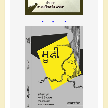
* * *