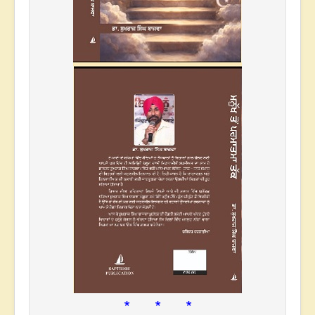
* * *