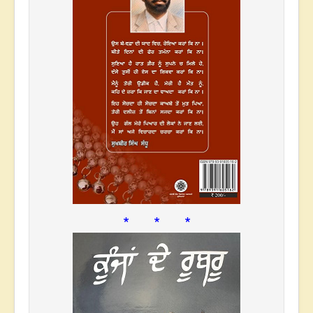
* * *