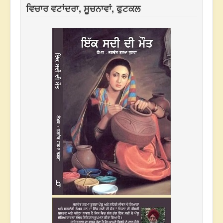
ਵਿਚਾਰ ਵਟਾਂਦਰਾ, ਸੂਚਨਾਵਾਂ, ਫੁਟਕਲ