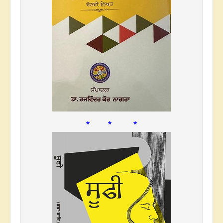
* * *