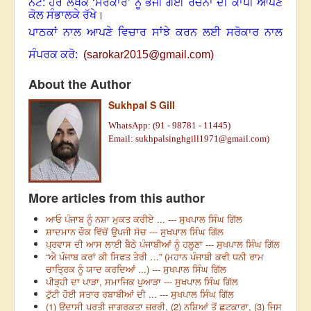
ਨੋਟ: ਹਰ ਲੇਖਕ ‘ਸਰੋਕਾਰ’ ਨੂੰ ਭੇਜੀ ਗਈ ਰਚਨਾ ਦੀ ਕਾਪੀ ਆਪਣੇ
ਕੋਲ ਸੰਭਾਲਕੇ ਰੱਖੇ।
ਪਾਠਕਾਂ ਨਾਲ ਆਪਣੇ ਵਿਚਾਰ ਸਾਂਝੇ ਕਰਨ ਲਈ ਸਰੋਕਾਰ ਨਾਲ
ਸੰਪਰਕ ਕਰੋ:
(
sarokar2015@gmail.c
om)
About the Author
Sukhpal S Gill
WhatsApp: (91 - 98781 - 11445)
Email: sukhpalsinghgill1971@gmail.com)
More articles from this author
ਆਓ ਪੰਜਾਬ ਨੂੰ ਨਸ਼ਾ ਮੁਕਤ ਕਰੀਏ ... --- ਸੁਖਪਾਲ ਸਿੰਘ ਗਿੱਲ
ਸ਼ਾਦਮਾਨ ਚੌਕ ਵਿੱਚੋਂ ਉਪਜੀ ਸੋਚ --- ਸੁਖਪਾਲ ਸਿੰਘ ਗਿੱਲ
ਪ੍ਰਵਾਸ ਦੀ ਆਸ ਲਾਈ ਬੈਠੇ ਪੰਜਾਬੀਆਂ ਨੂੰ ਹਲੂਣਾ --- ਸੁਖਪਾਲ ਸਿੰਘ ਗਿੱਲ
“ਐ ਪੰਜਾਬ ਕਰਾਂ ਕੀ ਸਿਫਤ ਤੇਰੀ …” (ਮਹਾਨ ਪੰਜਾਬੀ ਕਵੀ ਧਨੀ ਰਾਮ
ਚਾਤ੍ਰਿਕ ਨੂੰ ਯਾਦ ਕਰਦਿਆਂ ...) --- ਸੁਖਪਾਲ ਸਿੰਘ ਗਿੱਲ
ਪੀੜ੍ਹੀ ਦਾ ਪਾੜਾ, ਸਮਾਜਿਕ ਪੁਆੜਾ --- ਸੁਖਪਾਲ ਸਿੰਘ ਗਿੱਲ
ਟੁੱਟੀ ਹੋਈ ਸਤਾਰ ਰਬਾਬੀਆਂ ਦੀ ... --- ਸੁਖਪਾਲ ਸਿੰਘ ਗਿੱਲ
(1) ਉਦਾਸੀ ਪ੍ਰਤੀ ਜਾਗਰੂਕਤਾ ਜ਼ਰੂਰੀ, (2) ਨਸ਼ਿਆਂ ਤੋਂ ਛੁਟਕਾਰਾ, (3) ਜਿਸ