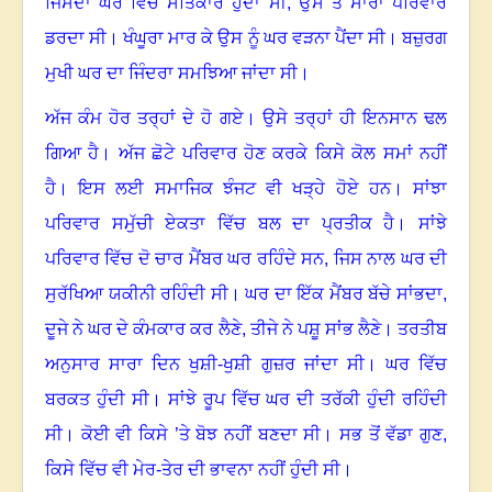
ਜਿਸਦਾ ਘਰ ਵਿੱਚ ਸਤਿਕਾਰ ਹੁੰਦਾ ਸੀ
,
ਉਸ ਤੋਂ ਸਾਰਾ ਪਰਿਵਾਰ
ਡਰਦਾ ਸੀ
।
ਖੰਘੂਰਾ ਮਾਰ ਕੇ ਉਸ ਨੂੰ ਘਰ ਵੜਨਾ ਪੈਂਦਾ ਸੀ
।
ਬਜ਼ੁਰਗ
ਮੁਖੀ ਘਰ ਦਾ ਜਿੰਦਰਾ ਸਮਝਿਆ ਜਾਂਦਾ ਸੀ
।
ਅੱਜ ਕੰਮ ਹੋਰ ਤਰ੍ਹਾਂ ਦੇ ਹੋ ਗਏ
।
ਉਸੇ ਤਰ੍ਹਾਂ ਹੀ ਇਨਸਾਨ ਢਲ
ਗਿਆ ਹੈ
। ਅੱਜ
ਛੋਟੇ ਪਰਿਵਾਰ ਹੋਣ ਕਰਕੇ ਕਿਸੇ ਕੋਲ ਸਮਾਂ ਨਹੀਂ
ਹੈ
।
ਇਸ ਲਈ ਸਮਾਜਿਕ ਝੰਜਟ ਵੀ ਖੜ੍ਹੇ ਹੋਏ ਹਨ
।
ਸਾਂਝਾ
ਪਰਿਵਾਰ ਸਮੁੱਚੀ ਏਕਤਾ ਵਿੱਚ ਬਲ ਦਾ ਪ੍ਰਤੀਕ ਹੈ
।
ਸਾਂਝੇ
ਪਰਿਵਾਰ ਵਿੱਚ ਦੋ ਚਾਰ ਮੈਂਬਰ ਘਰ ਰਹਿੰਦੇ ਸਨ, ਜਿਸ ਨਾਲ ਘਰ ਦੀ
ਸੁਰੱਖਿਆ ਯਕੀਨੀ ਰਹਿੰਦੀ ਸੀ
।
ਘਰ ਦਾ ਇੱਕ ਮੈਂਬਰ ਬੱਚੇ ਸਾਂਭਦਾ
,
ਦੂਜੇ ਨੇ ਘਰ ਦੇ ਕੰਮਕਾਰ ਕਰ ਲੈਣੇ
,
ਤੀਜੇ ਨੇ ਪਸ਼ੂ ਸਾਂਭ ਲੈਣੇ
।
ਤਰਤੀਬ
ਅਨੁਸਾਰ ਸਾਰਾ ਦਿਨ ਖੁਸ਼ੀ-ਖੁਸ਼ੀ ਗੁਜ਼ਰ ਜਾਂਦਾ ਸੀ
।
ਘਰ ਵਿੱਚ
ਬਰਕਤ ਹੁੰਦੀ ਸੀ
।
ਸਾਂਝੇ ਰੂਪ ਵਿੱਚ ਘਰ ਦੀ ਤਰੱਕੀ ਹੁੰਦੀ ਰਹਿੰਦੀ
ਸੀ
।
ਕੋਈ ਵੀ ਕਿਸੇ ’ਤੇ ਬੋਝ ਨਹੀਂ ਬਣਦਾ ਸੀ
।
ਸਭ ਤੋਂ ਵੱਡਾ ਗੁਣ,
ਕਿਸੇ ਵਿੱਚ ਵੀ ਮੇਰ-ਤੇਰ ਦੀ ਭਾਵਨਾ ਨਹੀਂ ਹੁੰਦੀ ਸੀ
।