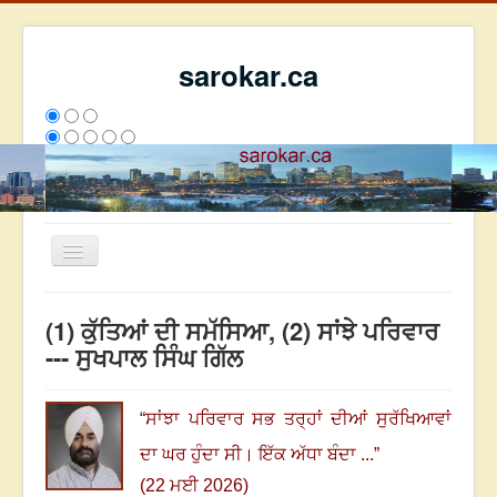
sarokar.ca
Toggle
Navigation
ਮੁੱਖ ਪੰਨਾ
(1) ਕੁੱਤਿਆਂ ਦੀ ਸਮੱਸਿਆ, (2) ਸਾਂਝੇ ਪਰਿਵਾਰ
ਰਚਨਾਵਾਂ
--- ਸੁਖਪਾਲ ਸਿੰਘ ਗਿੱਲ
ਸਰੋਕਾਰ ਦੇ ਲੇਖਕ
ਸੰਪਰਕ
“
ਸਾਂਝਾ ਪਰਿਵਾਰ ਸਭ ਤਰ੍ਹਾਂ ਦੀਆਂ ਸੁਰੱਖਿਆਵਾਂ
We have 97 guests and no members online
ਦਾ ਘਰ ਹੁੰਦਾ ਸੀ
।
ਇੱਕ ਅੱਧਾ ਬੰਦਾ ...
”
ਇਸ ਹਫਤੇ
36456
ਇਸ ਮਹੀਨੇ
45247
2809022
(22 ਮਈ 2026)