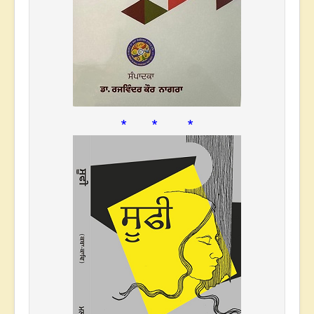
* * *