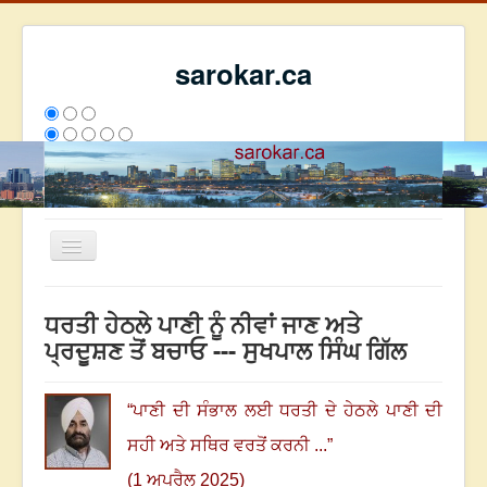
sarokar.ca
Toggle
Navigation
ਮੁੱਖ ਪੰਨਾ
ਧਰਤੀ ਹੇਠਲੇ ਪਾਣੀ ਨੂੰ ਨੀਵਾਂ ਜਾਣ ਅਤੇ
ਰਚਨਾਵਾਂ
ਪ੍ਰਦੂਸ਼ਣ ਤੋਂ ਬਚਾਓ --- ਸੁਖਪਾਲ ਸਿੰਘ ਗਿੱਲ
ਸਰੋਕਾਰ ਦੇ ਲੇਖਕ
ਸੰਪਰਕ
“
ਪਾਣੀ ਦੀ ਸੰਭਾਲ ਲਈ ਧਰਤੀ ਦੇ ਹੇਠਲੇ ਪਾਣੀ ਦੀ
We have 88 guests and no members online
ਸਹੀ ਅਤੇ ਸਥਿਰ ਵਰਤੋਂ ਕਰਨੀ ...
”
ਇਸ ਹਫਤੇ
24945
ਇਸ ਮਹੀਨੇ
33736
2797511
(1 ਅਪਰੈਲ 2025)