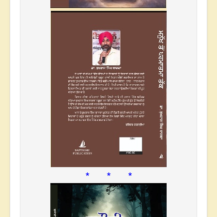
* * *