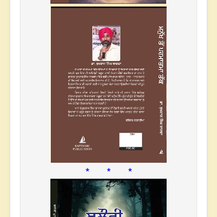
* * *