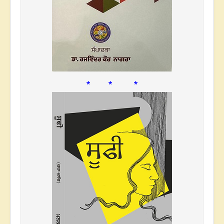
* * *