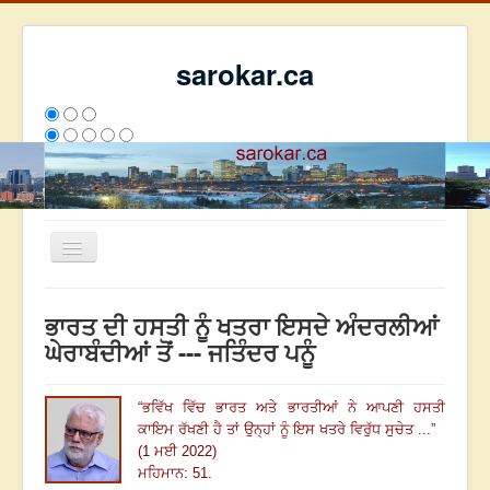
sarokar.ca
Toggle
Navigation
ਮੁੱਖ ਪੰਨਾ
ਭਾਰਤ ਦੀ ਹਸਤੀ ਨੂੰ ਖਤਰਾ ਇਸਦੇ ਅੰਦਰਲੀਆਂ
ਰਚਨਾਵਾਂ
ਘੇਰਾਬੰਦੀਆਂ ਤੋਂ --- ਜਤਿੰਦਰ ਪਨੂੰ
ਸਰੋਕਾਰ ਦੇ ਲੇਖਕ
“
ਭਵਿੱਖ ਵਿੱਚ ਭਾਰਤ ਅਤੇ ਭਾਰਤੀਆਂ ਨੇ ਆਪਣੀ ਹਸਤੀ
ਸੰਪਰਕ
ਕਾਇਮ ਰੱਖਣੀ ਹੈ ਤਾਂ ਉਨ੍ਹਾਂ ਨੂੰ ਇਸ ਖਤਰੇ ਵਿਰੁੱਧ ਸੁਚੇਤ ...
”
We have 241 guests and no members online
(1 ਮਈ 2022)
ਇਸ ਹਫਤੇ
35190
ਇਸ ਮਹੀਨੇ
43981
2807756
ਮਹਿਮਾਨ: 51.