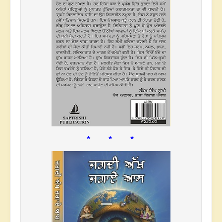
* * *