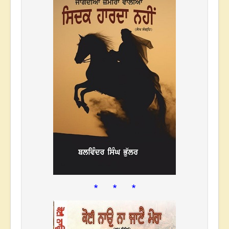
* * *