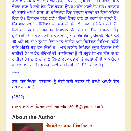
ਹਾਲੇ ਖਾਧ ਸਮੱਸਿਆ ਅਤੇ ਅਨਪੜ੍ਹਤਾ ਨਾਲ ਹੀ ਜੂਝ ਰਿਹਾ ਹੈ
।
ਕਰੋਨਾ ਕਾਲ
ਦੌਰਾਨ ਲੋਕਾਂ ਨੇ ਸਾਡੇ ਦੇਸ਼ ਵਿੱਚ ਸੜਕਾਂ ਉੱਪਰ ਮਰੀਜ਼ ਮਰਦੇ ਵੇਖੇ ਹਨ
।
ਸਸਕਾਰ
ਦੀ ਬਜਾਏ ਮਨੁੱਖੀ ਲਾਸ਼ਾਂ ਦਾ ਦਰਿਆਵਾਂ ਵਿੱਚ ਰੁੜ੍ਹਨਾ ਚਰਚਾ ਦਾ ਵਿਸ਼ਾ ਬਣਿਆ
ਰਿਹਾ ਹੈ
।
ਡਿਜੀਟਲ ਬਣਨ ਲਈ ਪਹਿਲਾਂ ਉਸਦੇ ਹਾਣ ਦਾ ਬਣਨਾ ਵੀ ਜ਼ਰੂਰੀ ਹੈ
।
ਉਂਜ ਆਨ ਲਾਈਨ ਸਿੱਖਿਆ ਵੀ ਸਮੇਂ ਦੀ ਮੁੱਖ ਲੋੜ ਬਣ ਕੇ ਉੱਭਰ ਰਹੀ ਹੈ
।
ਵਿਅਕਤੀ ਵਿਸ਼ੇਸ਼ ਦੀ ਪ੍ਰਤਿਭਾ ਨਿਖਾਰਨ ਵਿੱਚ ਇਹ ਸਹਾਇਕ ਹੋ ਸਕਦੀ ਹੈ
।
ਯੂਨੀਵਰਸਿਟੀ ਗਰਾਂਟਸ ਕਮਿਸ਼ਨ ਨੇ ਵੀ ਹੁਣ ਤਾਂ ਵੱਖ ਵੱਖ ਯੂਨੀਵਰਸਿਟੀਆਂ ਕੋਲੋਂ
40 ਅਤੇ 60 ਦੇ ਅਨੁਪਾਤ ਵਿੱਚ ਆਨ ਲਾਈਨ ਅਤੇ ਫਿਜ਼ੀਕਲ ਸਿੱਖਿਆ ਸਬੰਧੀ
ਰਾਇ ਮੰਗਣੀ ਸ਼ੁਰੂ ਕਰ ਦਿੱਤੀ ਹੈ
।
ਆਨ-ਲਾਈਨ ਸਿੱਖਿਆ ਜ਼ਰੂਰ ਵਿਕਸਤ ਹੋਣੀ
ਚਾਹੀਦੀ ਹੈ ਪਰ ਛੋਟੇ ਬੱਚਿਆਂ ਦੀ ਮਾਨਸਿਕਤਾ ਨੂੰ ਵੀ ਜ਼ਰੂਰ ਧਿਆਨ ਵਿੱਚ ਰੱਖਣਾ
ਚਾਹੀਦਾ ਹੈ
।
ਨਾਲ ਦੀ ਨਾਲ ਇਸਦੇ ਦੁਰ-ਪ੍ਰਭਾਵਾਂ ਤੋਂ ਬਚਣਾ ਵੀ ਧਿਆਨ ਗੋਚਰੇ
ਰਹਿਣਾ ਚਾਹੀਦਾ ਹੈ
।
ਬਾਲਗਾਂ ਲਈ ਇਹ ਵਿਧੀ ਸੋਨੇ ਉੱਤੇ ਸੁਹਾਗਾ ਹੈ
।
*****
ਨੋਟ: ਹਰ ਲੇਖਕ ‘ਸਰੋਕਾਰ’ ਨੂੰ ਭੇਜੀ ਗਈ ਰਚਨਾ ਦੀ ਕਾਪੀ ਆਪਣੇ ਕੋਲ
ਸੰਭਾਲਕੇ ਰੱਖੇ।)
(2822)
(
ਸਰੋਕਾਰ ਨਾਲ ਸੰਪਰਕ ਲਈ:
sarokar2015@gmail.com
)
About the Author
ਐਡਵੋਕੇਟ ਦਰਸ਼ਨ ਸਿੰਘ ਰਿਆੜ