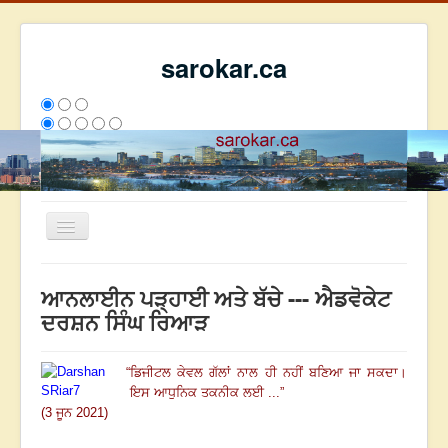
sarokar.ca
Toggle
Navigation
ਮੁੱਖ ਪੰਨਾ
ਆਨਲਾਈਨ ਪੜ੍ਹਾਈ ਅਤੇ ਬੱਚੇ --- ਐਡਵੋਕੇਟ
ਰਚਨਾਵਾਂ
ਦਰਸ਼ਨ ਸਿੰਘ ਰਿਆੜ
ਸਰੋਕਾਰ ਦੇ ਲੇਖਕ
“
ਡਿਜੀਟਲ ਕੇਵਲ ਗੱਲਾਂ ਨਾਲ ਹੀ ਨਹੀਂ ਬਣਿਆ ਜਾ ਸਕਦਾ
।
ਸੰਪਰਕ
ਇਸ ਆਧੁਨਿਕ ਤਕਨੀਕ ਲਈ ...
”
We have 258 guests and no members online
(3 ਜੂਨ 2021)
ਇਸ ਹਫਤੇ
33289
ਇਸ ਮਹੀਨੇ
42080
2805855