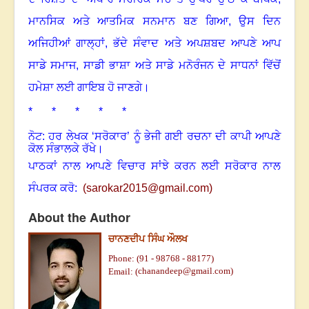
ਮਾਨਸਿਕ ਅਤੇ ਆਤਮਿਕ ਸਨਮਾਨ ਬਣ ਗਿਆ
,
ਉਸ ਦਿਨ
ਅਜਿਹੀਆਂ ਗਾਲ੍ਹਾਂ
,
ਭੱਦੇ ਸੰਵਾਦ ਅਤੇ ਅਪਸ਼ਬਦ ਆਪਣੇ ਆਪ
ਸਾਡੇ ਸਮਾਜ
,
ਸਾਡੀ ਭਾਸ਼ਾ ਅਤੇ ਸਾਡੇ ਮਨੋਰੰਜਨ ਦੇ ਸਾਧਨਾਂ ਵਿੱਚੋਂ
ਹਮੇਸ਼ਾ ਲਈ ਗਾਇਬ ਹੋ ਜਾਣਗੇ।
* * * * *
ਨੋਟ: ਹਰ ਲੇਖਕ ‘ਸਰੋਕਾਰ’ ਨੂੰ ਭੇਜੀ ਗਈ ਰਚਨਾ ਦੀ ਕਾਪੀ ਆਪਣੇ
ਕੋਲ ਸੰਭਾਲਕੇ ਰੱਖੇ।
ਪਾਠਕਾਂ ਨਾਲ ਆਪਣੇ ਵਿਚਾਰ ਸਾਂਝੇ ਕਰਨ ਲਈ ਸਰੋਕਾਰ ਨਾਲ
ਸੰਪਰਕ ਕਰੋ:
(
sarokar2015@gmail.c
om)
About the Author
ਚਾਨਣਦੀਪ ਸਿੰਘ ਔਲਖ
Phone: (91 -
98768 - 88177)
chanandeep@gmail.com
)
Email: (