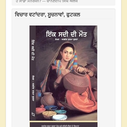
ਹੈ ਸਾਡਾ ਮਨੋਰੰਜਨ? --- ਚਾਨਣਦੀਪ ਸਿੰਘ ਔਲਖ
ਵਿਚਾਰ ਵਟਾਂਦਰਾ, ਸੂਚਨਾਵਾਂ, ਫੁਟਕਲ