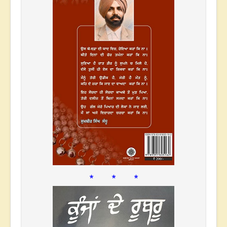
* * *