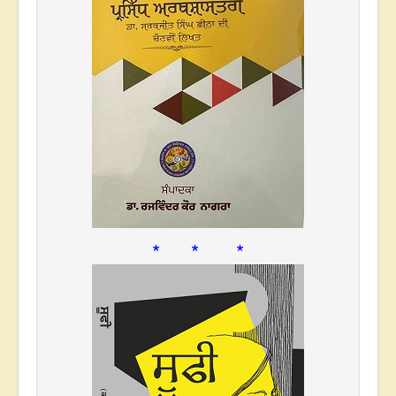
* * *