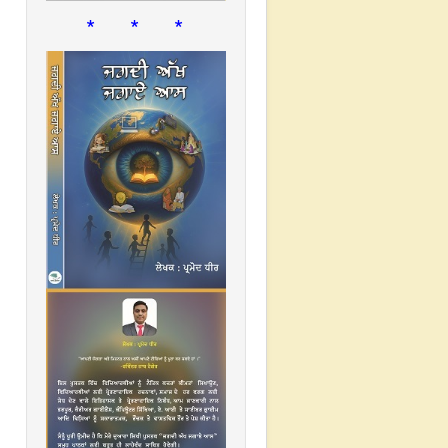
* * *