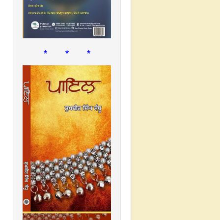
* * *