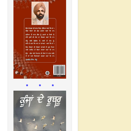
* * *