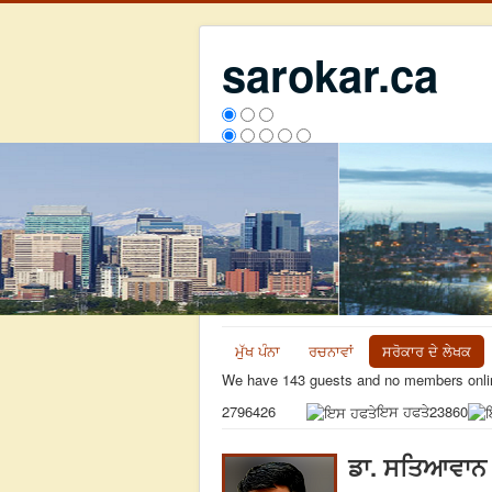
sarokar.ca
ਮੁੱਖ ਪੰਨਾ
ਰਚਨਾਵਾਂ
ਸਰੋਕਾਰ ਦੇ ਲੇਖਕ
We have 143 guests and no members onli
ਇਸ ਹਫਤੇ
23860
2796426
ਡਾ. ਸਤਿਆਵਾਨ 