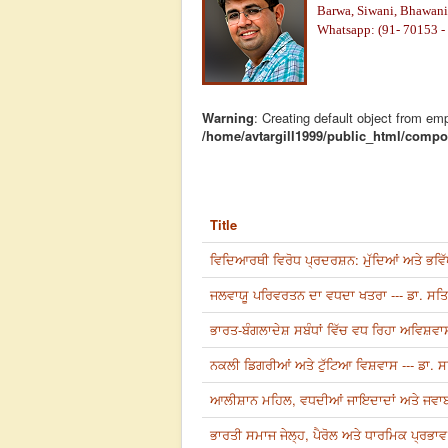
Barwa, Siwani, Bhawani,
Whatsapp: (91- 70153 -
Warning
: Creating default object from em
/home/avtargill1999/public_html/compon
Title
ਵਿਦਿਆਰਥੀ ਵਿਰੋਧ ਪ੍ਰਦਰਸ਼ਨ: ਮੁੱਦਿਆਂ ਅਤੇ ਭਵਿੱਖ
ਜਲਵਾਯੂ ਪਰਿਵਰਤਨ ਦਾ ਵਧਦਾ ਖਤਰਾ --- ਡਾ. ਸ
ਭਾਰਤ-ਬੰਗਲਾਦੇਸ਼ ਸਬੰਧਾਂ ਵਿੱਚ ਵਧ ਰਿਹਾ ਅਵਿਸ਼ਵਾ
ਨਕਲੀ ਡਿਗਰੀਆਂ ਅਤੇ ਟੁੱਟਿਆ ਵਿਸ਼ਵਾਸ --- ਡਾ.
ਆਲੀਸ਼ਾਨ ਮਹਿਲ, ਵਧਦੀਆਂ ਜਾਇਦਾਦਾਂ ਅਤੇ ਜਵਾਬਦ
ਭਾਰਤੀ ਸਮਾਜ ਜੇਲ੍ਹ, ਪੈਰੋਲ ਅਤੇ ਧਾਰਮਿਕ ਪ੍ਰਭ