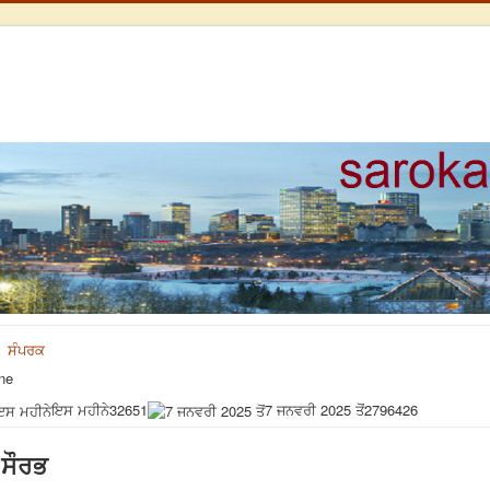
ਸੰਪਰਕ
ne
ਇਸ ਮਹੀਨੇ
32651
7 ਜਨਵਰੀ 2025 ਤੋਂ
2796426
ਸੌਰਭ