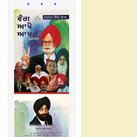
* * *