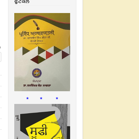
ਫੁਟਕਲ
#
* * *