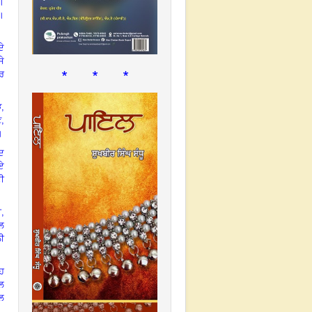
ੀ।
।
ੇ
ਸੇ
* * *
ਤਰ
ੜ
,
ਣ
,
।
ਦ
ੋਏ
ਦੀ
ੀ
,
ੂਲ
ੀ
ਉਹ
ਾਲ
ਵਲ