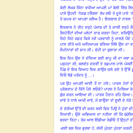
ਕੋਈ ਲੇਖਕ ਜਿੰਨਾ ਵਧੀਆ ਆਪਣੀ ਮਾਂ ਬੋਲੀ ਵਿੱਚ ਲ
ਪਾਸੇ ਉਹਦੀ
‘
ਨੇਕਡ ਟਰੈਂਗਲ
’
ਰੱਖ ਲਓ ਤੇ ਦੂਜੇ ਪਾਸੇ
‘
ਨ
ਤੇ ਚਮਕ ਦਾ ਆਪਣਾ ਜਲੌਅ ਹੈ। ਇਕਬਾਲ ਦੇ ਨਾਵਲ
‘
ਇਕਬਾਲ ਨੇ ਤੀਹ ਵਰ੍ਹੇ ਪੰਜਾਬ ਦੀ ਤੇ ਚਾਲੀ ਵਰ੍ਹੇ 
ਰੈਸਟੋਰੈਂਟਾਂ ਦੀਆਂ ਪਲੇਟਾਂ ਸਾਫ ਕਰਦਾ ਰਿਹਾ
,
ਸਕਿਉਰਿ
ਜਿਹੋ ਜਿਹੇ ਜਫ਼ਰ ਕਿਸੇ ਨਵੇਂ ਪਰਵਾਸੀ ਨੂੰ ਜਾਲਣੇ ਪੈਂ
ਪਾਸ ਕੀਤੇ ਅਤੇ ਅਧਿਆਪਕ ਬਣਿਆ ਜਿੱਥੇ ਉਸ ਦਾ ਵਾਹ 
ਸੈਮੀਨਾਰਾਂ ਦੀ ਸ਼ਾਨ ਸੀ। ਚੋਟੀ ਦਾ ਬੁਲਾਰਾ ਸੀ।
ਇਕ ਦਿਨ ਉਸ ਨੇ ਦੱਸਿਆ ਬਈ ਬਾਪੂ ਜੀ ਦਾ ਜਥਾ ਕਲ
ਪੜ੍ਹਦਾ ਸੀ
,
ਬਲਵੰਤ ਦਸਵੀਂ ਤੇ ਰਛਪਾਲ ਹਾਲੇ ਪੰਜਵੀਂ
ਪਿੰਡ ਦੇ ਇਕ ਵਿਆਹ ਵਿਚ ਗਾਉਣ ਚਲੇ ਗਏ ਤੇ ਉੱਥੋਂ ਡ
ਦਿਓ ਥੋਡੇ ਪਤੰਦਰ ਨੂੰ ...
।
ਪਰ ਉਹ ਆਪਣੀ ਆਈ ਤੋਂ ਨਾ ਟਲੇ। ਪਾਰਸ ਹੋਰਾਂ ਦੇ
ਪ੍ਰੋਗਰਾਮ ਦੇ ਕਿੰਨੇ ਪੈਸੇ ਲਓਗੇ
?
ਪਾਰਸ ਨੇ ਮਿਥਿਆ ਰੇਟ
ਬੁੱਕ ਕਰਨ ਆਇਆ ਸੀ। ਪਾਰਸ ਹੈਰਾਨ ਰਹਿ ਗਿਆ। ਮਿਲਣ
ਜਾਵੇ ਤੇ ਨਾਲੇ ਆਖੀ ਜਾਵੇ
,
ਜੇ ਗਾਉਣਾ ਤਾਂ ਸੂਈ ਦੇ ਨੱਕੇ
ਦੋ ਰੱਤੀਆਂ ਉੱਤੋਂ ਦੀ ਕਰਨ ਲਈ ਫਿਰ ਪਿਉ ਨੇ ਪੁੱਤਾਂ
ਸਿਖਾਈ। ਉਸੇ ਅਭਿਆਸ ਦਾ ਨਤੀਜਾ ਸੀ ਕਿ
60
ਵਿ
ਭਰਦਾ ਰਿਹਾ। ਰੋਜ਼ ਆਲ ਇੰਡੀਆ ਰੇਡੀਓ ਤੋਂ ਉਨ੍ਹਾਂ ਦ
-
ਗਈ ਥਲ ਵਿਚ ਭੁੜਥਾ ਹੋ
,
ਸੱਸੀ ਪੁੰਨਣਾ ਪੁੰਨਣਾ ਕਰਦੀ.