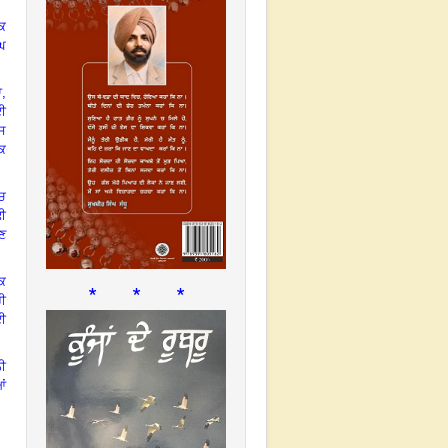
ਕ
ੱਘ
ਆ
,
ਲਈ
ਰਸ
ਤਕ
ਚ
ਢੀ
ੈਣ
ਿ
* * *
ਹੀ
ਾਈ
ਨੀ
ਂ