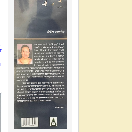
ਨਾ
ਿਆ
ੇ।