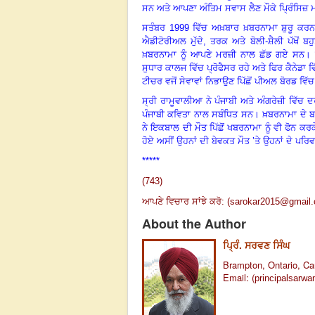
ਸਨ ਅਤੇ ਆਪਣਾ ਅੰਤਿਮ ਸਵਾਸ ਲੈਣ ਮੌਕੇ ਪ੍ਰਿੰਸਿਜ਼
ਸਤੰਬਰ
1999
ਵਿੱਚ ਅਖ਼ਬਾਰ ਖ਼ਬਰਨਾਮਾ ਸ਼ੁਰੂ ਕਰਨ
ਐਡੀਟੋਰੀਅਲ ਮੁੱਦੇ
,
ਤਰਕ ਅਤੇ ਬੋਲੀ-ਸ਼ੈਲੀ ਪੱਖੋਂ 
ਖ਼ਬਰਨਾਮਾ ਨੂੰ ਆਪਣੇ ਮਰਜ਼ੀ ਨਾਲ ਛੱਡ ਗਏ ਸਨ। 
ਸੁਧਾਰ ਕਾਲਜ ਵਿੱਚ ਪ੍ਰੋਫੈਸਰ ਰਹੇ ਅਤੇ ਫਿਰ ਕੈਨੇਡ
ਟੀਚਰ ਵਜੋਂ ਸੇਵਾਵਾਂ ਨਿਭਾਉਣ ਪਿੱਛੋਂ ਪੀਅਲ ਬੋਰਡ ਵਿੱ
ਸ੍ਰੀ ਰਾਮੂਵਾਲੀਆ ਨੇ ਪੰਜਾਬੀ ਅਤੇ ਅੰਗਰੇਜ਼ੀ ਵਿੱਚ ਦ
ਪੰਜਾਬੀ ਕਵਿਤਾ ਨਾਲ ਸਬੰਧਿਤ ਸਨ। ਖ਼ਬਰਨਾਮਾ ਦੇ ਬਹ
ਨੇ ਇਕਬਾਲ ਦੀ ਮੌਤ ਪਿੱਛੋਂ ਖਬਰਨਾਮਾ ਨੂੰ ਵੀ ਫੋਨ ਕਰਕ
ਹੋਏ ਅਸੀਂ ਉਹਨਾਂ ਦੀ ਬੇਵਕਤ ਮੌਤ ’ਤੇ ਉਹਨਾਂ ਦੇ ਪਰ
*****
(743)
ਆਪਣੇ ਵਿਚਾਰ ਸਾਂਝੇ ਕਰੋ: (
sarokar2015@gmail
About the Author
ਪ੍ਰਿੰ. ਸਰਵਣ ਸਿੰਘ
Brampton, Ontario, Ca
Email:
(
principalsarw