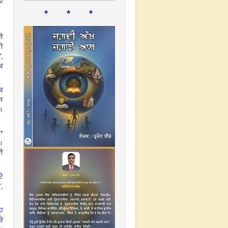
* * *
ਹੀ
ਦੀ
ਰ
',
ਕ
ਖਕ
ਇਸ
।
ਾ
।
ਵੀ
ਦੇ
ੀ
,
ਉਹ
ਤੇ