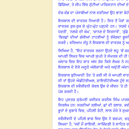
ਡਿੱਗਿਆ
,
ਤੇ ਜੀਪ ਵਿੱਚ ਸੁੱਟੀਆਂ ਪਾਕਿਸਤਾਨ ਦੀਆਂ ਦੋ
ਦੇਸ਼-ਵੰਡ ਦਾ ਪੰਜਾਬੀਆਂ ਨਾਲ ਵਰਤਿਆ ਉਹ ਭਾਣਾ ਬੇਹ
ਇਕਬਾਲ ਦੀ ਵਾਰਤਕ ਨਿਆਰੀ ਹੈ। ਸਿਰ ਤੋਂ ਪੈਰਾਂ ਤ
ਵਾਰਤਕ ਰੁਕ-ਰੁਕ ਕੇ ਘੁੱਟ-ਘੁੱਟ ਪੜ੍ਹਦੇ ਹਨ।
‘
ਸੜਦੇ 
ਧਰਤੀ’
, ‘
ਨਲਕੇ ਦੀ ਖੰਘ’
, ‘
ਚਾਨਣ ਦੇ ਸਿਰਨਾਵੇਂ’
, ‘
ਕੁੰਡ
‘
ਬਿਰਛਾਂ ਦੀਆਂ ਗੰਜੀਆਂ ਟਾਹਣੀਆਂ ਨੂੰ ਝੰਜੋੜਦਾ ਭ
ਸਕਦੈ। ਵਰਿਆਮ ਸੰਧੂ ਨੇ ਇਕਬਾਲ ਦੀ ਵਾਰਤਕ ਨੂੰ ਅਨੂ
ਲਿਖਿਆ ਹੈ
, "
ਇਹ ਵਾਰਤਕ ਰਚਨਾ ਉਹਦੇ ਲਹੂ ’ਚੋਂ ਕਸ
ਆਪਣੀ ਲਿਖਤ ਵਿਚ ਆਪਣੇ ਸੁਪਨੇ ਤੇ ਸੰਘਰਸ਼ ਦੀ ਹੀ 
ਅੰਦਾਜ਼ ਵਿਚ ਇਹ ਬਾਤ ਅੱਜ ਤੱਕ ਕਿਸੇ ਲੇਖਕ ਨੇ ਨ
ਇਕਬਾਲ ਦੇ ਏਸੇ ਅਨੂਠੇ ਅੱਲੋਕਾਰੀ ਅਤੇ ਅਦੁੱਤੀ ਅੰਦਾਜ਼
ਇਕਬਾਲ ਬੁਨਿਆਦੀ ਤੌਰ ’ਤੇ ਕਵੀ ਸੀ ਜੋ ਆਪਣੀ ਵਾਰ
ਸੀ ਤਾਂ ਉਹਦੇ ਐਡੀਟੋਰੀਅਲ
,
ਸ਼ਾਇਰੀਟੋਰੀਅਲ ਹੁੰਦੇ ਸ
ਇਕਬਾਲ ਦੀ ਸਵੈਜੀਵਨੀ ਕੇਵਲ ਉਸ ਦੇ ਜੀਵਨ
’ਤੇ ਹੀ
ਪੇਸ਼ ਕਰਦੀ ਹੈ।
ਇਹ ਪੁਸਤਕ ਸ਼੍ਰੋਮਣੀ ਕਵੀਸ਼ਰ ਕਰਨੈਲ ਸਿੰਘ ਪਾਰਸ ਅ
ਸਿਰਲੇਖ ਹਨ: ਸੜਦੀਆਂ ਤਲ਼ੀਆਂ
,
ਛਾਂ ਦੀ ਤਲਾਸ਼
,
ਕਵ
ਭੂਤਾਂ ਦੇ ਚੁਬਾਰੇ ਵਿਚ
,
ਪਹਿਲੀ ਰੋਟੀ
,
ਲਾਲ ਮੌਜੇ ਤੇ ਸੁ
ਸਵੈਜੀਵਨੀ ਦੇ ਪਹਿਲੇ ਭਾਗ ਵਿਚ ਉਸ ਨੇ ਬਚਪਨ
,
ਚੜ
ਲਿਖਦਾ ਹੈ
,
“ਜਦੋਂ ਮੈਂ ਗਾਇਕੀ
,
ਸਾਜ਼ਿੰਦਗੀ ਤੇ ਸਾਹਿਤ ਰਚ