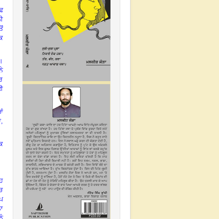
ਂਢ
ੀ
ੋਂ
ੀਕ
।
ਨੇ
ਰ
ੀ
ਆਂ
ਆ
,
ੱਕ
ਹ
ਚ
ੀਪ
ਨਾ
ੂੰ