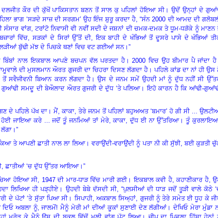
ਲਜੀਤ ਕੌਰ ਦੀ ਕੁੱਖੋਂ ਪਾਕਿਸਤਾਨ ਬਣਨ ਤੋਂ ਸਾਲ ਕੁ ਪਹਿਲਾਂ ਹੋਇਆ ਸੀ। ਉਦੋਂ ਉਨ੍ਹਾਂ ਦੇ ਗੁਆ
ਹਿਲਾ ਭਾਗ
‘
ਸੜਦੇ ਸਾਜ਼ ਦੀ ਸਰਗਮ
’
ਉਹ ਇੰਜ ਸ਼ੁਰੂ ਕਰਦਾ ਹੈ
,
“ਸੰਨ
2000
ਦੀ ਆਮਦ ਦੀ ਗਲੋਬਲ
ੀ ਸੰਸਾਰ ਵਾਂਗ
,
ਟਰਾਂਟੋ ਨਿਵਾਸੀ ਵੀ ਨਵੀਂ ਸਦੀ ਦੇ ਜਸ਼ਨਾਂ ਦੀ ਚਮਕ-ਦਮਕ ਤੇ ਧੂਮ-ਧੜੱਕੇ ਨੂੰ ਮਾਣਨ ਤ
਼ਾਰਾਂ ਵਿੱਚ
,
ਸੜਕਾਂ ਦੇ ਸਿਰਾਂ ਉੱਤੋਂ ਦੀ
,
ਇਕ ਬਾਹੀ ਦੇ ਖੰਭਿਆਂ ਤੋਂ ਦੂਸਰੇ ਪਾਸੇ ਦੇ ਖੰਭਿਆਂ ਤ
 ਲੜੀਆਂ ਬੁੱਢੀ ਮੱਝ ਦੇ ਪਿਚਕੇ ਥਣਾਂ ਵਿਚ ਵਟ ਗਈਆਂ ਸਨ।”
ੇ ਬਿੰਬਾਂ ਨਾਲ ਇਕਬਾਲ ਆਪਣੇ ਬਚਪਨ ਵੱਲ ਪਰਤਦਾ ਹੈ।
2000
ਵਿਚ ਉਹ ਬੀਮਾਰ ਪੈ ਜਾਂਦਾ ਹੈ
ਰਾਮੂਵਾਲੇ ਦੀ ਮੁਸਲਮਾਨ ਔਰਤ ਗੁਜਰੀ ਦਾ ਚਿਹਰਾ ਦਿਸਣ ਲੱਗਦਾ ਹੈ। ਪਹਿਲੇ ਕਾਂਡ ਦਾ ਨਾਂ ਹੀ ਉਸ 
ਂ ਸਵੈਜੀਵਨੀ ਬਿਆਨ ਕਰਨ ਲੱਗਦਾ ਹੈ। ਉਸ ਦੇ ਜਨਮ ਸਮੇਂ ਉਹਦੀ ਮਾਂ ਨੂੰ ਦੁੱਧ ਨਹੀਂ ਸੀ ਉੱਤ
 ਗੁਆਂਢੀ ਸਮਦੂ ਦੀ ਬੇਔਲਾਦ ਔਰਤ ਗੁਜਰੀ ਦੇ ਦੁੱਧ
‘
ਤੇ ਪਲਿਆ। ਇਹੋ ਕਾਰਨ ਹੈ ਕਿ ਆਂਢੀ-ਗੁਆਂਢ
ਣ ਦੇ ਪਹਿਲੇ ਪੱਖ ਦਾ। ਮੈਂ
,
ਕਾਕਾ
,
ਤੇਰੇ ਜਨਮ ਤੋਂ ਪਹਿਲਾਂ ਬਹੁਅਅਤ
‘
ਬਮਾਰ
’
ਹੋ ਗੀ ਸੀ ... ਉਲਟੀ
 ਹੋਈ ਜਾਇਆ ਕਰੇ ... ਜਦੋਂ ਤੂੰ ਜਨਮਿਆਂ ਤਾਂ ਮੇਰੇ
,
ਕਾਕਾ
,
ਦੁੱਧ ਈ ਨਾ ਉੱਤਰਿਆ। ਤੂੰ ਕੁਰਲਾਇ
 ਲੱਗਾ।”
ਚੁੱਕਿਆ ਤੇ ਆਪਣੀ ਛਾਤੀ ਨਾਲ ਲਾ ਲਿਆ। ਵਰਾਉਂਦੀ-ਵਰਾਉਂਦੀ ਨੂੰ ਪਤਾ ਨੀ ਕੀ ਸੁੱਝੀ
,
ਬਈ ਕੁੜਤੀ ਚੁ
ਈ
,
ਛਾਤੀਆਂ
‘
ਚ ਦੁੱਧ ਉੱਤਰ ਆਇਆ।”
 ਰਚਿਆ ਹੋਇਆ ਸੀ
, 1947
ਦੀ ਮਾਰ-ਧਾੜ ਵਿੱਚ ਮਾਰੀ ਗਈ। ਇਕਬਾਲ ਕਵੀ ਹੈ
,
ਕਹਾਣੀਕਾਰ ਹੈ
,
ਉ
ਦਾ ਲਿਖਿਆ ਹੀ ਪੜ੍ਹੀਏ। ਉਹਦੀ ਬੇਬੇ ਦੱਸਦੀ ਸੀ
,
“ਪੁਲਸੀਆਂ ਦੀ ਧਾੜ ਜਦੋਂ ਤੂੜੀ ਵਾਲੇ ਕੋਠੇ
‘
ਰੀ ਦੇ ਪੱਟਾਂ
‘
ਤੇ ਸੁੱਤਾ ਪਿਆ ਸੀ। ਸਿਪਾਹੀ
,
ਅਕਬਾਲ ਸਿਅ੍ਹਾਂ
,
ਗੁਜਰੀ ਨੂੰ ਤੇਰੇ ਸਮੇਤ ਈ ਧੂਹ ਕੇ ਜ
ਡ ਦਿਓ ਅਬਲਾ ਨੂੰ
,
ਜਾਲਮੋਂ! ਮੈਨੂੰ ਮੇਰੀ ਮਾਂ ਦੀਆਂ ਕੂਕਾਂ ਸੁਣਾਈ ਦੇਣ ਲੱਗੀਆਂ। ਦੇਖਿਓ ਮੇਰਾ ਮੁੰਡਾ 
ਾਂ ਮਰੋੜ ਕੇ ਮੈਨੂੰ ਉਸ ਦੀ ਬੁਕਲ ਵਿੱਚੋਂ ਮੂਲੀ ਵਾਂਗ ਪੱਟ ਲਿਆ। ਜੀਪ ਦਾ ਪਿਛਲਾ ਹਿੱਸਾ ਹੇਠਾਂ ਨ