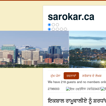
sarokar.ca
ਮੁੱਖ ਪੰਨਾ
ਰਚਨਾਵਾਂ
ਸਰੋਕਾਰ ਦੇ ਲੇਖਕ
We have 218 guests and no members onli
ਇਸ ਹਫਤੇ
23437
2796003
ਇਕਬਾਲ ਰਾਮੂਵਾਲੀਏ ਨੂੰ ਸ਼ਰਧਾਂ