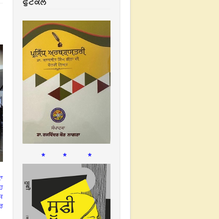
ਫੁਟਕਲ
* * *
ਾ
ਉਹ
ਸ
ਰ