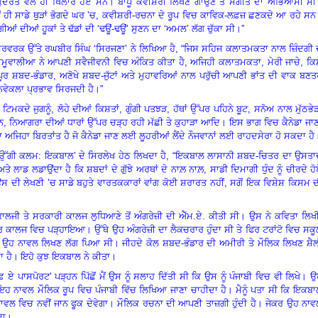
ੀਜ ਕੁਦਰਤ ਵੱਲੋਂ ਹੀ ਖਿਲਾਰੇ ਹੋਏ ਸਨ। ਬਾਪੂ ਕਵੀਸ਼ਰੀ ਲਿਖਣ ਗਾਉਣ ਤੇ ਸੰਗੀਤ ਦਾ ਅਭਿਆਸੀ ਸ
ੋਂ ਹੀ ਸਾਡੇ ਥੁੜਾਂ ਭੋਗਦੇ ਘਰ ’ਚ
,
ਕਵੀਸ਼ਰੀ-ਰਚਨਾ ਦੇ ਰੂਪ ਵਿਚ ਕਾਵਿਕ-ਲਫ਼ਜ਼ ਛਣਕਦੇ ਆ ਰਹੇ ਸਨ
ਗੀਆਂ ਦੀਆਂ ਹੂਕਾਂ ਤੇ ਢੱਡਾਂ ਦੀ
‘
ਢਊਂ-ਢਊਂ
’
ਸੁਣਨ ਦਾ
‘
ਅਮਲ
’
ਲੱਗ ਚੁੱਕਾ ਸੀ।”
ਸਰਵਰਕ ਉੱਤੇ ਰਘਬੀਰ ਸਿੰਘ
‘
ਸਿਰਜਣਾ
’
ਨੇ ਲਿਖਿਆ ਹੈ
,
“ਜਿਸ ਸਹਿਜ ਕਲਾਤਮਕਤਾ ਨਾਲ ਜ਼ਿੰਦਗੀ ਦ
 ਰਾਮੂਵਾਲੀਆ ਨੇ ਆਪਣੀ ਸਵੈਜੀਵਨੀ ਵਿਚ ਅੰਕਿਤ ਕੀਤਾ ਹੈ
,
ਅਜਿਹੀ ਕਲਾਤਮਕਤਾ
,
ਮੇਰੀ ਜਾਚੇ
,
ਕਿ
ੂਰ ਸ਼ਬਦ-ਭੰਡਾਰ
,
ਅਣੋਖੇ ਸ਼ਬਦ-ਜੁੱਟਾਂ ਅਤੇ ਮੁਹਾਵਰਿਆਂ ਨਾਲ ਪਰੁੱਚੀ ਆਪਣੀ ਭਾਂਤ ਦੀ ਵਾਕ ਬਣ
ਵੇਕਲਾ ਪ੍ਰਭਾਵ ਸਿਰਜਦੀ ਹੈ।”
ਟਿਮਕਦੇ ਜੁਗਨੂੰ
,
ਲੋਹੇ ਦੀਆਂ ਕਿਸ਼ਤਾਂ
,
ਗੁੰਗੀ ਪਤਝੜ
,
ਹੱਥਾਂ ਉੱਪਰ ਪਹਿਨੇ ਬੂਟ
,
ਸਨੋਅ ਨਾਲ ਮੁੱਠਭੇ
ਨ
,
ਨਿਆਗਰਾ ਦੀਆਂ ਧਾਰਾਂ ਉੱਪਰ ਚੜ੍ਹ ਰਹੀ ਮੱਛੀ ਤੇ ਕੁਹਾੜਾ ਆਦਿ। ਇਸ ਭਾਗ ਵਿਚ ਕੈਨੇਡਾ ਜਾ
ਜਿਹਾ ਬਿਰਤਾਂਤ ਹੈ ਜੋ ਕੈਨੇਡਾ ਜਾਣ ਲਈ ਲੂਹਰੀਆਂ ਲੈਂਦੇ ਨੌਜਵਾਨਾਂ ਲਈ ਰਾਹਦਸੇਰਾ ਹੋ ਸਕਦਾ ਹੈ
 ਉੱਗੀ ਕਲਮ: ਇਕਬਾਲ
’
ਦੇ ਸਿਰਲੇਖ ਹੇਠ ਲਿਖਦਾ ਹੈ
,
“ਇਕਬਾਲ ਲਾਸਾਨੀ ਸ਼ਬਦ-ਚਿਤਰ ਦਾ ਉਸਤਾ
 ਲਾਡ ਲਡਾਉਂਦਾ ਹੈ ਕਿ ਸ਼ਬਦਾਂ ਦੇ ਗੁੱਝੇ ਅਰਥਾਂ ਦੇ ਨਾਲ਼ ਨਾਲ਼
,
ਸਾਡੀ ਦਿਮਾਗੀ ਧੁੰਦ ਨੂੰ ਚੀਰਦੇ ਹ
ਸ ਦੀ ਲੇਖਣੀ ’ਚ ਸਾਡੇ ਬਹੁਤੇ ਵਾਰਤਕਕਾਰਾਂ ਵਾਂਗ ਕੋਈ ਸ਼ਰਾਰਤ ਨਹੀਂ
,
ਸਗੋਂ ਇਕ ਵਿਸ਼ੇਸ਼ ਕਿਸਮ 
ਂ ਕਾਲਜੀ ਤੇ ਸਰਕਾਰੀ ਕਾਲਜ ਲੁਧਿਆਣੇ ਤੋਂ ਅੰਗਰੇਜ਼ੀ ਦੀ ਐੱਮ.ਏ. ਕੀਤੀ ਸੀ। ਉਸ ਨੇ ਕਵਿਤਾ ਲਿਖ
ਕਾਲਜ ਵਿਚ ਪੜ੍ਹਾਇਆ। ਉੱਥੇ ਉਹ ਅੰਗਰੇਜ਼ੀ ਦਾ ਲੈਕਚਰਾਰ ਹੁੰਦਾ ਸੀ ਤੇ ਫਿਰ ਟਰਾਂਟੋ ਵਿਚ ਸਕ
ਾ ਉਹ ਨਾਵਲ ਲਿਖਣ ਲੱਗ ਪਿਆ ਸੀ। ਜੀਹਦੇ ਕੋਲ ਸ਼ਬਦ-ਭੰਡਾਰ ਦੀ ਅਮੀਰੀ ਤੇ ਮੌਲਿਕ ਲਿਖਣ ਸ਼ੈਲ
ਾ ਹੈ
।
ਇਹੋ ਕੁਝ ਇਕਬਾਲ ਨੇ ਕੀਤਾ।
ਫ਼ ਏ ਪਾਸਪੋਰਟ
’
ਪੜ੍ਹਨ ਪਿੱਛੋਂ ਮੈਂ ਉਸ ਨੂੰ ਸਲਾਹ ਦਿੱਤੀ ਸੀ ਕਿ ਉਸ ਨੂੰ ਪੰਜਾਬੀ ਵਿਚ ਵੀ ਲਿਖੇ। 
ਇਹ ਨਾਵਲ ਮੌਲਿਕ ਰੂਪ ਵਿਚ ਪੰਜਾਬੀ ਵਿੱਚ ਲਿਖਿਆ ਜਾਣਾ ਚਾਹੀਦਾ ਹੈ
।
ਮੈਨੂੰ ਪਤਾ ਸੀ ਕਿ ਇਕਬ
ਨਾਵਲ ਵਿਚ ਨਵੀਂ ਜਾਨ ਫੂਕ ਦੇਵੇਗਾ। ਮੌਲਿਕ ਰਚਨਾ ਦੀ ਆਪਣੀ ਤਾਜ਼ਗੀ ਹੁ
ੰਦੀ ਹੈ। ਜੇਕਰ ਉਹ ਨਾ
ਗਦਾ।