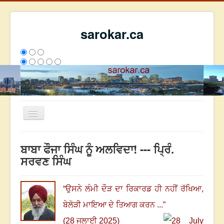
sarokar.ca
Toggle
Navigation
ਮੁੱਖ ਪੰਨਾ
ਬਾਬਾ ਫੌਜਾ ਸਿੰਘ ਨੂੰ ਅਲਵਿਦਾ! --- ਪ੍ਰਿੰ.
ਰਚਨਾਵਾਂ
ਸਰਵਣ ਸਿੰਘ
ਸਰੋਕਾਰ ਦੇ ਲੇਖਕ
ਸੰਪਰਕ
“
ਉਸਨੇ ਲੰਮੀ ਦੌੜ ਦਾ ਰਿਕਾਰਡ ਹੀ ਨਹੀਂ ਰੱਖਿਆ,
We have 119 guests and no members online
ਬੇਲੋੜੀ ਮਾਇਆ ਦੇ ਤਿਆਗ ਕਰਨ ...
”
ਇਸ ਹਫਤੇ
23983
ਇਸ ਮਹੀਨੇ
32774
2796549
(28 ਜੁਲਾਈ 2025)