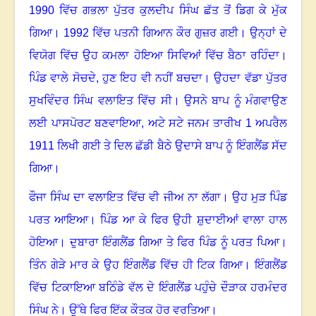
1990
ਵਿੱਚ ਗਭਲਾ ਪੁੱਤਰ ਕੁਲਦੀਪ ਸਿੰਘ ਛੱਤ ਤੋਂ ਡਿਗ ਕੇ ਮੁੱਕ
ਗਿਆ
।
1992
ਵਿੱਚ ਪਤਨੀ ਗਿਆਨ ਕੌਰ ਗੁਜ਼ਰ ਗਈ
।
ਉਨ੍ਹਾਂ ਦੇ
ਵਿਯੋਗ ਵਿੱਚ ਉਹ ਕਮਲਾ ਹੋਇਆ ਸਿਵਿਆਂ ਵਿੱਚ ਬੈਠਾ ਰਹਿੰਦਾ
।
ਪਿੰਡ ਵਾਲੇ ਸੋਚਦੇ
,
ਹੁਣ ਇਹ ਵੀ ਨਹੀਂ ਬਚਦਾ
।
ਉਹਦਾ ਵੱਡਾ ਪੁੱਤਰ
ਸੁਖਵਿੰਦਰ ਸਿੰਘ ਵਲਾਇਤ ਵਿੱਚ ਸੀ
।
ਉਸਨੇ ਬਾਪ ਨੂੰ ਮੰਗਵਾਉਣ
ਲਈ ਪਾਸਪੋਰਟ ਬਣਵਾਇਆ
,
ਅਟੇ ਸਟੇ ਜਨਮ ਤਾਰੀਖ
1
ਅਪਰੈਲ
1911
ਲਿਖੀ ਗਈ ਤੇ ਦਿਲ ਛੱਡੀ ਬੈਠੇ ਉਦਾਸੇ ਬਾਪ ਨੂੰ ਇੰਗਲੈਂਡ ਸੱਦ
ਗਿਆ
।
ਫੌਜਾ ਸਿੰਘ ਦਾ ਵਲਾਇਤ ਵਿੱਚ ਵੀ ਜੀਅ ਨਾ ਲੱਗਾ
।
ਉਹ ਮੁੜ ਪਿੰਡ
ਪਰਤ ਆਇਆ
।
ਪਿੰਡ ਆ ਕੇ ਫਿਰ ਉਹੀ ਸ਼ੁਦਾਈਆਂ ਵਾਲਾ ਹਾਲ
ਹੋਇਆ
।
ਦੁਬਾਰਾ ਇੰਗਲੈਂਡ ਗਿਆ ਤੇ ਫਿਰ ਪਿੰਡ ਨੂੰ ਪਰਤ ਪਿਆ
।
ਤਿੰਨ ਗੇੜੇ ਮਾਰ ਕੇ ਉਹ ਇੰਗਲੈਂਡ ਵਿੱਚ ਹੀ ਟਿਕ ਗਿਆ
।
ਇੰਗਲੈਂਡ
ਵਿੱਚ ਟਿਕਾਇਆ ਬਠਿੰਡੇ ਵੱਲ ਦੇ ਇੰਗਲੈਂਡ ਪਹੁੰਚੇ ਦੌੜਾਕ ਹਰਮੰਦਰ
ਸਿੰਘ ਨੇ
।
ਉੱਥੇ ਫਿਰ ਇੱਕ ਕੌਤਕ ਹੋਰ ਵਰਤਿਆ
।