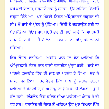
ਮੈਂ ‘ਫਲਾਈਂਗ ਵਿੰਗਜ਼’ ਵਾਲੇ ਆਪਣੇ ਗੁਆਂਢੀ ਅਜੀਤ ਪਾਲ ਨੂੰ ਕਿਹਾ
,
ਕਰੋ ਕੋਈ ਇਲਾਜ
,
ਚੜ੍ਹਾਓ ਬਾਬੇ ਨੂੰ ਜਹਾਜ਼
।
ਉਹ ਕਹਿੰਦਾ
,
ਦਿੱਲੀਓਂ
ਚੜ੍ਹਾ ਦਿੰਨੇ ਆਂ
।
ਪਰ ਮੋੜਵੀਂ ਟਿਕਟ ਅੰਮ੍ਰਿਤਸਰੋਂ ਚੜ੍ਹਨ ਦੀ
ਸੀ
।
ਮੈਂ ਬਾਬੇ ਦੇ ਪੁੱਤਰ ਨੂੰ ਪੁੱਛਿਆ
।
ਦਿੱਲੀ ਤੋਂ ਚੜ੍ਹਾਉਣ ਲਈ ਨਾ
ਪੁੱਤ ਮੰਨੇ ਨਾ ਪਿਓ
।
ਬਾਬਾ ਇਹੋ ਦੁਹਾਈ ਪਾਈ ਜਾਵੇ ਕਿ ਅੰਬਰਸਰੋਂ
ਚੜ੍ਹਾਓ
,
ਨਹੀਂ ਤਾਂ ਮੈਂ ਚੱਲਿਆ
।
ਫਿਰ ਨਾ ਆਖਿਓ
,
ਪਹਿਲਾਂ ਨੀ
ਦੱਸਿਆ
।
ਫਿਰ ਕੌਤਕ ਵਰਤਿਆ
।
ਅਜੀਤ ਪਾਲ ਦਾ ਫੋਨ ਆਇਆ ਕਿ
ਅੰਮ੍ਰਿਤਸਰੋਂ ਲੰਡਨ ਜਾਣ ਵਾਲੀ ਫਲਾਈਟ ਖੁੱਲ੍ਹ ਗਈ
।
ਬਾਬੇ ਦਾ
ਪਹਿਲੀ ਫਲਾਈਟ ਵਿੱਚ ਹੀ ਜਾਣ ਦਾ ਪ੍ਰਬੰਧ ਹੋ ਗਿਆ
।
ਸਭ ਨੇ
ਸ਼ੁਕਰ ਮਨਾਇਆ
।
ਹਰਵਿੰਦਰ ਸਿੰਘ ਬਾਪ ਨੂੰ ਜਹਾਜ਼ ਚੜ੍ਹਾ
ਆਇਆ ਤੇ ਫੋਨ ਕੀਤਾ
,
ਜੀਅ ਬਾਪੂ ਦਾ ਉੱਥੇ ਵੀ ਨੀ ਲੱਗਣਾ
।
ਉਹੀ
ਗੱਲ ਹੋਈ
।
ਇੰਗਲੈਂਡ ਵਿੱਚ ਕੋਵਿਡ ਦੀਆਂ ਪਾਬੰਦੀਆਂ ਪੰਜਾਬ ਤੋਂ ਵੀ
ਵੱਧ ਸਨ
।
ਵਲਾਇਤ ਦੀ ਜੇਲ੍ਹ ਤੋਂ ਅੱਕਿਆ ਉਹ ਮੁੜ ਬਿਆਸ ਪਿੰਡ