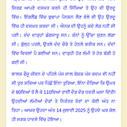
ਸਿਰਫ਼ ਆਪਣੇ ਦਸਖ਼ਤ ਕਰਨੇ ਹੀ ਸਿੱਖਿਆ ਤੇ ਉਹ ਵੀ ਉਰਦੂ
ਵਿੱਚ
।
ਇੰਗਲੈਂਡ ਵਿੱਚ ਬੁਢਾਪਾ ਪੈਨਸ਼ਨ ਲੈਣ ਵੇਲੇ ਵੀ ਉਹ ਉਰਦੂ
ਵਿੱਚ ਹੀ ਦਸਖ਼ਤ ਕਰਦਾ ਸੀ
।
ਐਨਕ ਦੀ ਉਹਨੂੰ ਕਦੇ ਲੋੜ ਨਹੀਂ ਸੀ
ਪਈ
।
ਦੰਦ ਦਾੜ੍ਹਾਂ ਡੰਗਸਾਰੂ ਸਨ
।
ਕੰਨਾਂ ਨੂੰ ਉੱਚਾ ਸੁਣਨ ਲੱਗਾ
ਸੀ
।
ਬੁੱਲ੍ਹ ਪਤਲੇ
,
ਉਤਲੇ ਦੰਦ ਚੌੜੇ ਤੇ ਹੇਠਲੇ ਬਰੀਕ ਸਨ
।
ਦੰਦਾਂ
ਵਿੱਚ ਵਿਰਲਾਂ ਪੈ ਗਈਆਂ ਸਨ
।
ਦਾੜ੍ਹੀ ਹੋਰ ਲੰਮੀ ਤੇ ਹੋਰ ਬੱਗੀ ਹੋ
ਗਈ ਸੀ
।
ਬਾਲਕ ਫੌਜੂ ਜੀਵਨ ਦੇ ਪਹਿਲੇ ਪੰਜ ਸਾਲ ਬੇਸ਼ਕ ਪੰਜ ਕਦਮ ਵੀ ਨਹੀਂ
ਸੀ ਤੁਰ ਸਕਿਆ ਪਰ ਪਿੱਛੋਂ ਇੰਨਾ ਤੁਰਿਆ
,
ਇੰਨਾ ਦੌੜਿਆ ਕਿ ਉਮਰ
ਦੇ
80
ਵਿਆਂ ਤੋਂ ਲੈ ਕੇ
110
ਵਿਆਂ ਤਾਈਂ ਦੌੜ ਦੌੜ ਧਰਤੀ ਘਸਾ ਦਿੱਤੀ!
ਉਹਦੀਆਂ ਲੰਮੀਆਂ ਦੌੜਾਂ ਤੇ ਨਿਰੰਤਰ ਤੋਰਾਂ ਦਾ ਕੋਈ ਅੰਤ ਨਾ
ਰਿਹਾ
।
ਆਖ਼ਰ ਉਹਦਾ ਅੰਤ
14
ਜੁਲਾਈ
2025
ਨੂੰ ਉਹਦੇ ਘਰ ਕੋਲ
ਹੀ ਸੜਕ ਹਾਦਸੇ ਵਿੱਚ ਹੋਇਆ
।