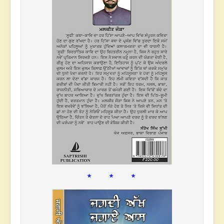
* * *