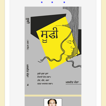
* * *