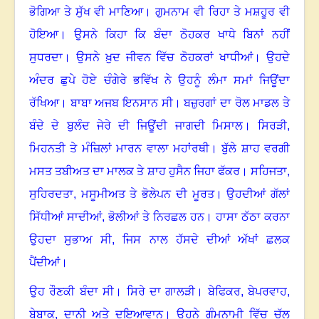
ਭੋਗਿਆ ਤੇ ਸੁੱਖ ਵੀ ਮਾਣਿਆ
।
ਗੁਮਨਾਮ ਵੀ ਰਿਹਾ ਤੇ ਮਸ਼ਹੂਰ ਵੀ
ਹੋਇਆ
।
ਉਸਨੇ ਕਿਹਾ ਕਿ ਬੰਦਾ ਠੋਹਕਰ ਖਾਧੇ ਬਿਨਾਂ ਨਹੀਂ
ਸੁਧਰਦਾ
।
ਉਸਨੇ ਖ਼ੁਦ ਜੀਵਨ ਵਿੱਚ ਠੋਹਕਰਾਂ ਖਾਧੀਆਂ
।
ਉਹਦੇ
ਅੰਦਰ ਛੁਪੇ ਹੋਏ ਚੰਗੇਰੇ ਭਵਿੱਖ ਨੇ ਉਹਨੂੰ ਲੰਮਾ ਸਮਾਂ ਜਿਊਂਦਾ
ਰੱਖਿਆ
।
ਬਾਬਾ ਅਜਬ ਇਨਸਾਨ ਸੀ
।
ਬਜ਼ੁਰਗਾਂ ਦਾ ਰੋਲ ਮਾਡਲ ਤੇ
ਬੰਦੇ ਦੇ ਬੁਲੰਦ ਜੇਰੇ ਦੀ ਜਿਊਂਦੀ ਜਾਗਦੀ ਮਿਸਾਲ
।
ਸਿਰੜੀ
,
ਮਿਹਨਤੀ ਤੇ ਮੰਜ਼ਿਲਾਂ ਮਾਰਨ ਵਾਲਾ ਮਹਾਂਰਥੀ
।
ਬੁੱਲੇ ਸ਼ਾਹ ਵਰਗੀ
ਮਸਤ ਤਬੀਅਤ ਦਾ ਮਾਲਕ ਤੇ ਸ਼ਾਹ ਹੁਸੈਨ ਜਿਹਾ ਫੱਕਰ
।
ਸਹਿਜਤਾ
,
ਸੁਹਿਰਦਤਾ
,
ਮਸੂਮੀਅਤ ਤੇ ਭੋਲੇਪਨ ਦੀ ਮੂਰਤ
।
ਉਹਦੀਆਂ ਗੱਲਾਂ
ਸਿੱਧੀਆਂ ਸਾਦੀਆਂ
,
ਭੋਲੀਆਂ ਤੇ ਨਿਰਛਲ ਹਨ
।
ਹਾਸਾ ਠੱਠਾ ਕਰਨਾ
ਉਹਦਾ ਸੁਭਾਅ ਸੀ, ਜਿਸ ਨਾਲ ਹੱਸਦੇ ਦੀਆਂ ਅੱਖਾਂ ਛਲਕ
ਪੈਂਦੀਆਂ
।
ਉਹ ਰੌਣਕੀ ਬੰਦਾ ਸੀ
।
ਸਿਰੇ ਦਾ ਗਾਲੜੀ
।
ਬੇਫਿਕਰ
,
ਬੇਪਰਵਾਹ
,
ਬੇਬਾਕ
,
ਦਾਨੀ ਅਤੇ ਦਇਆਵਾਨ
।
ਉਹਨੇ ਗੁੰਮਨਾਮੀ ਵਿੱਚ ਚੱਲ