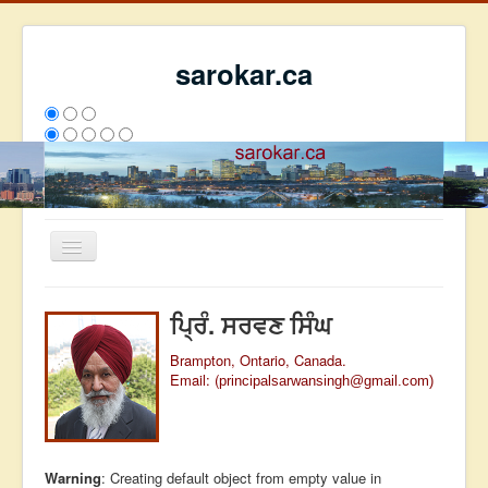
sarokar.ca
Toggle
Navigation
ਮੁੱਖ ਪੰਨਾ
ਪ੍ਰਿੰ. ਸਰਵਣ ਸਿੰਘ
ਰਚਨਾਵਾਂ
Brampton, Ontario, Canada.
ਸਰੋਕਾਰ ਦੇ ਲੇਖਕ
Email:
(
principalsarwansingh@gmail.com
)
ਸੰਪਰਕ
We have 259 guests and no members online
ਅੱਜ
19
ਕੱਲ੍ਹ
5139
ਇਸ ਹਫਤੇ
20275
2792841
Warning
: Creating default object from empty value in