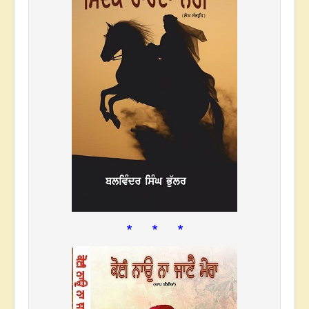
* * *