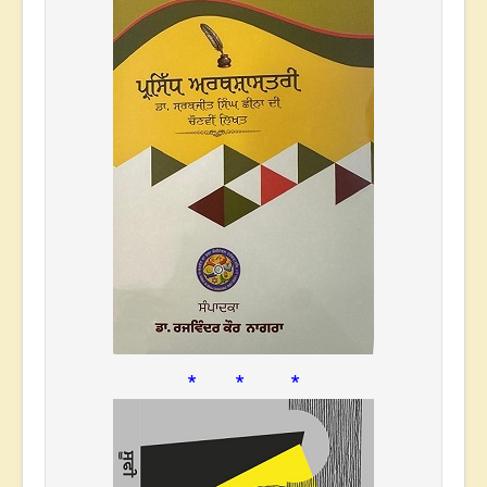
* * *