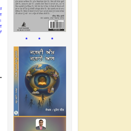
ਜ਼
ਉਣ
।
ੇਣ
ਆਂ
* * *