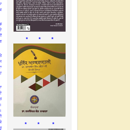
ਲਾ
ਿ
ੇਡ
ਦੇ
ੀਂ
* * *
ਉਣ
ਤੇ
ਸ
ਕਾ
ੰਦ
ਧਾ
ਾਏ
ਤ
।
।
ਵੀ
* * *
ਕੇ
ਰੂ