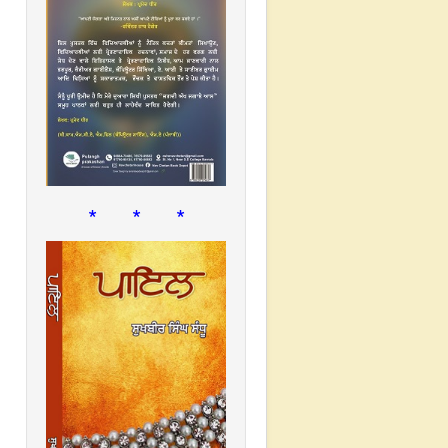
* * *