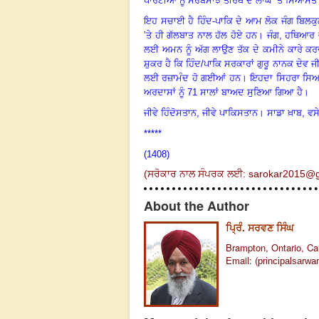
ਪਾਰਟੀਆਂ ਨੂੰ ਸਰਬਸਾਂਝੇ ਤੀਰਥ ਦੇ ਲਾਂਘੇ ’ਤੇ ਸਿਆਸ
ਇਹ ਸਚਾਈ ਹੈ ਹਿੰਦ-ਪਾਕਿ ਦੇ ਆਮ ਲੋਕ ਜੰਗ ਬਿਲਕੁਲ 
’ਤੇ ਹੀ ਗੱਲਬਾਤ ਨਾਲ ਹੱਲ ਹੋਏ ਹਨ
।
ਜੰਗ
, ਹਥਿਆਰ ਵ
ਲਈ ਅਮਨ ਨੂੰ ਅੱਗ ਲਾਉਣ ਤੱਕ ਦੇ ਕਮੀਨੇ ਕਾਰੇ ਕਰ
ਸ਼ੁਕਰ ਹੈ ਕਿ ਹਿੰਦ/ਪਾਕਿ ਸਰਕਾਰਾਂ ਗੁਰੂ ਨਾਨਕ ਦੇਵ ਜ
ਲਈ ਰਜ਼ਾਮੰਦ ਹੋ ਗਈਆਂ ਹਨ
।
ਇਹਦਾ ਸਿਹਰਾ ਸਿਆਸਤਦ
ਅਰਦਾਸਾਂ ਨੂੰ
71 ਸਾਲਾਂ ਬਾਅਦ ਸੁਣਿਆ ਗਿਆ ਹੈ
।
ਜੀਵੇ ਹਿੰਦੋਸਤਾਨ
, ਜੀਵੇ ਪਾਕਿਸਤਾਨ
।
ਸਾਡਾ ਖ਼ਾਬ
, ਵਸ
*****
(1408)
(
ਸਰੋਕਾਰ ਨਾਲ ਸੰਪਰਕ ਲਈ:
sarokar2015@g
About the Author
ਪ੍ਰਿੰ. ਸਰਵਣ ਸਿੰਘ
Brampton, Ontario, Ca
Email:
(
principalsarw