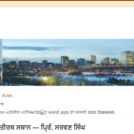
ਸੰਪਰਕ
ne
ਇਸ ਮਹੀਨੇ
44720
7 ਜਨਵਰੀ 2025 ਤੋਂ
2808495
ਤੀਰਥ ਸਥਾਨ --- ਪ੍ਰਿੰ. ਸਰਵਣ ਸਿੰਘ