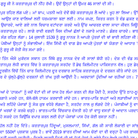
ਗੁਰੂ ਜੀ ਨੇ ਕਰਤਾਰਪੁਰ ਦੀ ਨੀਂਹ ਰੱਖੀ
।
ਉਦੋਂ ਉਨ੍ਹਾਂ ਦੀ ਉਮਰ
46 ਸਾਲਾਂ ਦੀ ਸੀ
।
ਰਪੁਰ ਰਹਿਣ ਲੱਗ ਪਏ
।
ਮਾਂ ਬਾਪ
, ਪਤਨੀ ਅਤੇ ਦੋਵੇਂ ਬੱਚੇ ਕਰਤਾਰਪੁਰ ਲੈ ਆਂਦੇ
।
ਖੂਹ ਲਾ ਲਿਆ
।
ਉੱ
।
ਆਉਣ ਜਾਣ ਵਾਲਿਆਂ ਲਈ ਧਰਮਸ਼ਾਲਾ ਬਣਾ ਲਈ
।
ਨਾਮ ਜਪਣ
, ਕਿਰਤ ਕਰਨ ਤੇ ਵੰਡ ਛਕਣ ਦ
ੀ ਉਚਾਰਦੇ, ਆਏ ਗਏ ਨਾਲ ਵਿਚਾਰ ਵਟਾਂਦਰਾ ਕਰਦੇ ਅਤੇ ਉੱਚ ਆਚਰਣ ਵਾਲਾ ਸਾਦਾ ਜੀਵਨ ਜਿਊ
 ਕਰਤਾਰਪੁਰ ਰਹੇ
।
ਲਾਗੇ ਰਾਵੀ ਵਗਦੀ ਜਿਸ ਦੀਆਂ ਛੱਲਾਂ ਦੇ ਨਜ਼ਾਰੇ ਮਾਣਦੇ
।
ਡੰਗਰ ਚਾਰਦੇ
।
ਭਾ
 ਸੰਗ ਰਹਿਣ ਲੱਗਾ
।
14 ਜੁਲਾਈ 1539 ਨੂੰ ਗੁਰੂ ਨਾਨਕ ਨੇ ਆਪਣੇ ਪੁੱਤਰਾਂ ਦੀ ਥਾਂ ਭਾਈ ਲਹਿਣਾ ਜੀ ਨ
।
ਪੋਥੀਆਂ ਉਨ੍ਹਾਂ ਨੂੰ ਸੰਭਾਲੀਆਂ
।
ਇੰਜ ਸਿੱਖੀ ਦੀ ਵਾਗ ਡੋਰ ਆਪਣੇ ਪੁੱਤਰਾਂ ਥਾਂ ਯੋਗਤਾ ਦੇ ਆਧਾਰ ’
ੂੰ ਗੁਰੂ ਜੀ ਜੋਤੀ ਜੋਤ ਸਮਾ ਗਏ
।
 ਤਿੰਨ ਐਸੇ ਮੁਕੱਦਸ ਸਥਾਨ ਹਨ ਜਿੱਥੇ ਗੁਰੂ ਨਾਨਕ ਦੇਵ ਜੀ ਸਾਲਾਂ ਬੱਧੀ ਰਹੇ
।
ਦੇਸ਼ ਦੀ ਵੰਡ ਸਮ
ਲਤਾਨਪੁਰ ਲੋਧੀ ਭਾਰਤ ਵਿੱਚ ਤੇ ਕਰਤਾਰਪੁਰ ਸਰਹੱਦ ਤੋਂ ਡੇਢ ਕਿਲੋਮੀਟਰ ਪਾਕਿਸਤਾਨ ਵੱਲ
।
ਹੁਣ ਡੇ
ੂਰਬੀਨ ਵਿੱਚੋਂ ਤਿੰਨ ਚਾਰ ਕਿਲੋਮੀਟਰ ਦੂਰ ਦਰਬਾਰ ਸਾਹਿਬ ਕਰਤਾਰਪੁਰ ਦੇ ਦਰਸ਼ਨ ਕੀਤੇ ਜਾਂਦੇ ਹਨ
ਦੇ ਖੁੱਲ੍ਹੇ-ਡੁੱਲ੍ਹੇ ਦਰਸ਼ਨਾਂ ਦੀ ਤਾਂਘ ਤੁਰੀ ਆਉਂਦੀ ਹੈ
।
ਅਰਦਾਸਾਂ ਹੁੰਦੀਆਂ ਆ ਰਹੀਆਂ ਹਨ
।
7
ਂ ਦੇ ‘ਹਾਕਮਾਂ’ ਨੂੰ ਜਦੋਂ ਵੋਟਾਂ ਦੀ ਜਾਂ ਰਾਜ ਹੋਰ ਲੰਮਾ ਕਰਨ ਦੀ ਲੋੜ ਪੈਂਦੀ ਹੈ
, ਸਰਹੱਦ ਉੱਤੇ ਠਾਹ-ਠ
ਬਿਗਾਨੇ ਮਰਦੇ ਹਨ
, ਬੱਲੇ-ਬੱਲੇ ਹਾਕਮ ਕਰਵਾਈ ਜਾਂਦੇ ਹਨ
।
ਭਾਰਤ-ਪਾਕਿ ਝਪਟਾਂ ਅਤੇ ਲੜਾਈਆਂ ਨਾ
ਅਤੇ ਲਹਿੰਦੇ ਪੰਜਾਬਾਂ ਨੂੰ ਸੇਕ ਕੁਝ ਵਧੇਰੇ ਲੱਗਦਾ ਹੈ
, ਸਰਹੱਦ ਨਾਲ ਜੁ ਲੱਗਦੇ ਹੋਏ
।
ਪੰਜਾਬੀਆਂ ਨੂੰ ਵ
ਂ ਖਰਬਾਂ ਦੇ ਕਰਜ਼ੇ ਚੜ੍ਹੇ
।
ਭਾਰਤ-ਪਾਕਿ ਵਿੱਚਕਾਰ ਦੋਸਤੀ ਰਹੇ ਤਾਂ ਵਾਧੂ ਵਸਤਾਂ ਦੇ ਆਦਾਨ ਪਰਦ
ਾਲ ਹੋ ਸਕਦੇ ਹਨ ਕਿਉਂਕਿ ਵਪਾਰ ਕਰਨ ਲਈ ਦੋਹਾਂ ਪੰਜਾਬਾਂ ਪਾਸ ਹੋਰ ਕੋਈ ਰਸਤਾ ਨਹੀਂ
।
ਲ ਨਹੀਂ ਹੋਣ ਦਿੱਤੇ
।
ਕਰਤਾਰਪੁਰ ਹਿੰਦੂਆਂ
, ਮੁਸਲਮਾਨਾਂ, ਸਿੱਖਾਂ, ਗੱਲ ਕੀ ਸਾਰੀ ਲੋਕਾਈ ਦਾ ਸਾਂ
 ਦਾ 550ਵਾਂ ਪ੍ਰਕਾਸ਼ ਪੁਰਬ ਹੈ
।
ਭਾਵੇਂ
2019 ਭਾਰਤ ਦੀਆਂ ਆਮ ਚੋਣਾਂ ਦਾ ਵੀ ਵਰ੍ਹਾ ਹੈ ਪਰ ਰਾਜ