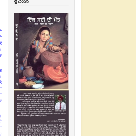
ਫੁਟਕਲ
ਜੀ
ਦੀ
ੋਂ
।
ਆਂ
ਿਬ
।
ੇ
ਦਾ
ਾਂ
ਤਕ
।
ਨੀ
ਾਂ
ਦੇ