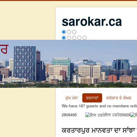
sarokar.ca
ਮੁੱਖ ਪੰਨਾ
ਰਚਨਾਵਾਂ
ਸਰੋਕਾਰ ਦੇ ਲੇਖਕ
We have 187 guests and no members onli
ਇਸ ਹਫਤੇ
35929
2808495
ਕਰਤਾਰਪੁਰ ਮਾਨਵਤਾ ਦਾ ਸਾਂਝਾ 