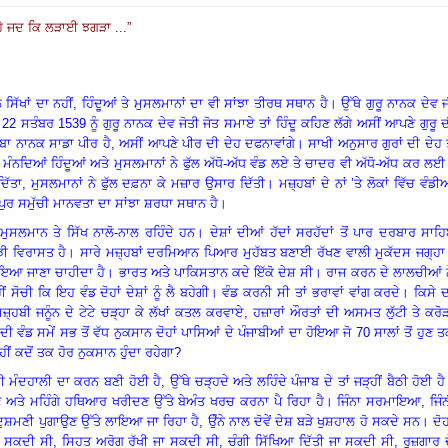
ਹੈ ਜਦ ਕਿ ਲੜਾਈ ਝਗੜਾ ...
”
ਿੱਖਾਂ ਦਾ ਨਹੀਂ
, ਹਿੰਦੂਆਂ ਤੇ ਮੁਸਲਮਾਨਾਂ ਦਾ ਵੀ ਸਾਂਝਾ ਤੀਰਥ ਸਥਾਨ ਹੈ
।
ਉੱਥੇ ਗੁਰੂ ਨਾਨਕ ਦੇਵ 
ਿ
22 ਸਤੰਬਰ 1539 ਨੂੰ ਗੁਰੂ ਨਾਨਕ ਦੇਵ ਜੋਤੀ ਜੋਤ ਸਮਾਏ ਤਾਂ ਹਿੰਦੂ ਕਹਿਣ ਲੱਗੇ ਅਸੀਂ ਆਪਣੇ ਗੁਰੂ 
ਬਾ ਨਾਨਕ ਸਾਡਾ ਪੀਰ ਹੈ
, ਅਸੀਂ ਆਪਣੇ ਪੀਰ ਦੀ ਦੇਹ ਦਫਨਾਵਾਂਗੇ
।
ਸਾਖੀ ਅਨੁਸਾਰ ਗੁਰਾਂ ਦੀ ਦੇਹ ਤ
ਮੰਨਦਿਆਂ ਹਿੰਦੂਆਂ ਅਤੇ ਮੁਸਲਮਾਨਾਂ ਨੇ ਫੁੱਲ ਅੱਧੋ-ਅੱਧ ਵੰਡ ਲਏ ਤੇ ਚਾਦਰ ਵੀ ਅੱਧੋ-ਅੱਧ ਕਰ ਲਈ
ਦਿੱਤਾ
, ਮੁਸਲਮਾਨਾਂ ਨੇ ਫੁੱਲ ਦਫ਼ਨਾ ਕੇ ਮਜ਼ਾਰ ਉਸਾਰ ਦਿੱਤੀ
।
ਮਜ਼੍ਹਬਾਂ ਦੇ ਨਾਂ ’ਤੇ ਲੋਕਾਂ ਵਿੱਚ ਵੰਡੀ
ੁਰ ਸਮੁੱਚੀ ਮਾਨਵਤਾ ਦਾ ਸਾਂਝਾ ਸ਼ਰਧਾ ਸਥਾਨ ਹੈ
।
 ਮੁਸਲਮਾਨ ਤੇ ਸਿੱਖ ਨਾਲੋ-ਨਾਲ ਰਹਿੰਦੇ ਹਨ
।
ਦੇਸ਼ਾਂ ਦੀਆਂ ਹੱਦਾਂ ਸਰਹੱਦਾਂ ਤੋਂ ਪਾਰ ਦਰਬਾਰ ਸਾਹ
ਂਝੀ ਵਿਰਾਸਤ ਹੈ
।
ਸਾਰੇ ਮਜ਼੍ਹਬਾਂ ਦਰਮਿਆਨ ਪਿਆਰ ਮੁਹੱਬਤ ਬਣਾਈ ਰੱਖਣ ਵਾਲੀ ਮੁਕੱਦਸ ਜਗ੍ਹਾ
ਲਾਇਆ ਜਾਣਾ ਚਾਹੀਦਾ ਹੈ
।
ਭਾਰਤ ਅਤੇ ਪਾਕਿਸਤਾਨ ਕਦੇ ਇੱਕੋ ਦੇਸ਼ ਸੀ
।
ਰਾਜ ਕਰਨ ਦੇ ਲਾਲਚੀਆਂ ਨ
ਂ ਸੋਚੀ ਕਿ ਇਹ ਵੰਡ ਦੋਹਾਂ ਦੇਸ਼ਾਂ ਨੂੰ ਲੈ ਬਹੇਗੀ
।
ਵੰਡ ਕਰਨੀ ਸੀ ਤਾਂ ਭਰਾਵਾਂ ਵਾਂਗ ਕਰਦੇ
।
ਕਿਸੇ 
ਮਜ਼੍ਹਬੀ ਜਨੂੰਨ ਦੇ ਟੇਟੇ ਚੜ੍ਹਾ ਕੇ ਲੱਖਾਂ ਕਤਲ ਕਰਵਾਏ
, ਹਜ਼ਾਰਾਂ ਔਰਤਾਂ ਦੀ ਅਸਮਤ ਲੁੱਟੀ ਤੇ ਕਰੋੜ
ਦੀ ਵੰਡ ਸਮੇਂ ਸਭ ਤੋਂ ਵੱਧ ਨੁਕਸਾਨ ਦੋਹਾਂ ਪਾਸਿਆਂ ਦੇ ਪੰਜਾਬੀਆਂ ਦਾ ਹੋਇਆ ਜੋ
70 ਸਾਲਾਂ ਤੋਂ ਹੁਣ 
ਂ ਕਦੋਂ ਤਕ ਹੋਰ ਨੁਕਸਾਨ ਹੁੰਦਾ ਰਹੇਗਾ
?
ਮੰਦਹਾਲੀ ਦਾ ਕਰਨ ਬਣੀ ਹੋਈ ਹੈ, ਉੱਥੇ ਚੜ੍ਹਦੇ ਅਤੇ ਲਹਿੰਦੇ ਪੰਜਾਬ ਦੇ ਤਾਂ ਜੜ੍ਹੀਂ ਬੈਠੀ ਹੋਈ ਹੈ
ਾਂ ਰੱਖਣ ਅਤੇ ਮਹਿੰਗੇ ਹਥਿਆਰ ਖਰੀਦਣ ਉੱਤੇ ਬੇਅੰਤ ਖਰਚ ਕਰਨਾ ਪੈ ਰਿਹਾ ਹੈ
।
ਜਿੰਨਾ ਸਰਮਾਇਆ
, ਜਿੰ
ਦੀ ਦੁਸ਼ਮਣੀ ਪੁਗਾਉਣ ਉੱਤੇ ਲਾਇਆ ਜਾ ਰਿਹਾ ਹੈ, ਉੰਨੇ ਨਾਲ ਦੋਵੇਂ ਦੇਸ਼ ਬੜੇ ਖੁਸ਼ਹਾਲ ਹੋ ਸਕਦੇ ਸਨ
।
ਦੋਹ
ਾ ਸਕਦੀ ਸੀ
, ਸਿਹਤ ਅਰੋਗ ਰੱਖੀ ਜਾ ਸਕਦੀ ਸੀ, ਚੰਗੀ ਸਿੱਖਿਆ ਦਿੱਤੀ ਜਾ ਸਕਦੀ ਸੀ, ਰੁਜ਼ਗਾਰ 