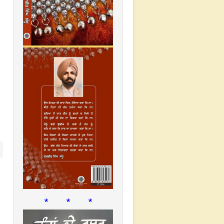
* * *