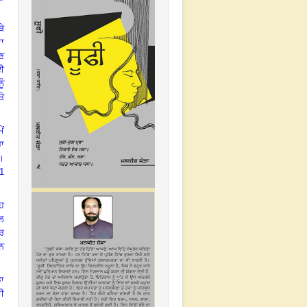
ਥੇ
ਾ
ਣ
ਈ
ੂੰ
ਤੇ
ੇਂ
ਰਾ
।
1
ੂਹ
ਲ
ਾਰ
ਾਨ
ਝਾ
ਸੀ