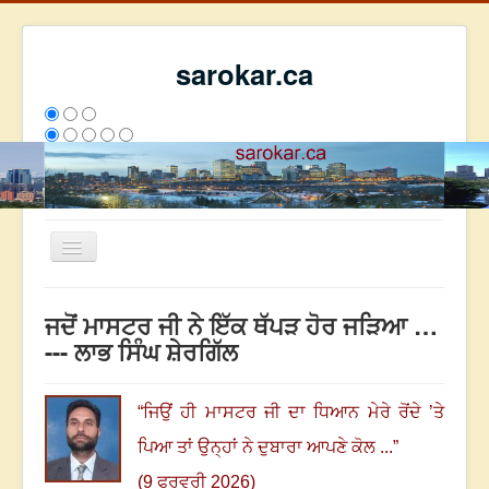
sarokar.ca
Toggle
Navigation
ਮੁੱਖ ਪੰਨਾ
ਜਦੋਂ ਮਾਸਟਰ ਜੀ ਨੇ ਇੱਕ ਥੱਪੜ ਹੋਰ ਜੜਿਆ …
ਰਚਨਾਵਾਂ
--- ਲਾਭ ਸਿੰਘ ਸ਼ੇਰਗਿੱਲ
ਸਰੋਕਾਰ ਦੇ ਲੇਖਕ
ਸੰਪਰਕ
“
ਜਿਉਂ ਹੀ ਮਾਸਟਰ ਜੀ ਦਾ ਧਿਆਨ ਮੇਰੇ ਰੋਂਦੇ ’ਤੇ
We have 226 guests and no members online
ਪਿਆ ਤਾਂ ਉਨ੍ਹਾਂ ਨੇ ਦੁਬਾਰਾ ਆਪਣੇ ਕੋਲ ...
”
ਇਸ ਹਫਤੇ
33266
ਇਸ ਮਹੀਨੇ
42057
2805832
(9 ਫਰਵਰੀ 2026)