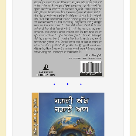
* * *