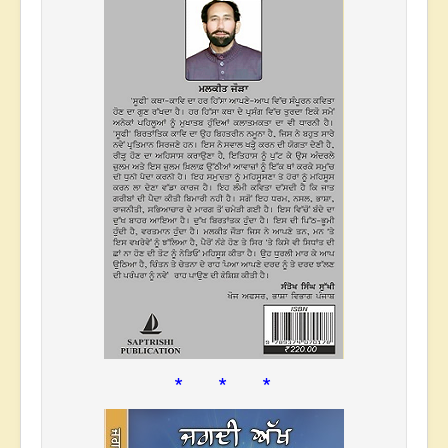
* * *