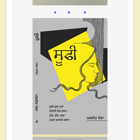
* * *