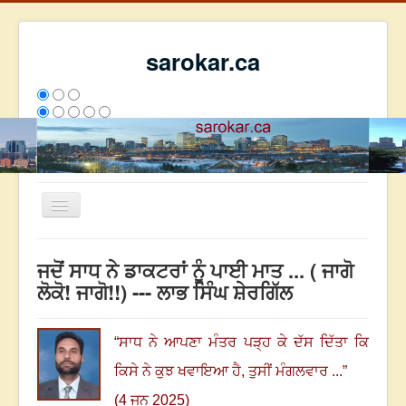
sarokar.ca
Toggle
Navigation
ਮੁੱਖ ਪੰਨਾ
ਜਦੋਂ ਸਾਧ ਨੇ ਡਾਕਟਰਾਂ ਨੂੰ ਪਾਈ ਮਾਤ ... ( ਜਾਗੋ
ਰਚਨਾਵਾਂ
ਲੋਕੋ! ਜਾਗੋ!!) --- ਲਾਭ ਸਿੰਘ ਸ਼ੇਰਗਿੱਲ
ਸਰੋਕਾਰ ਦੇ ਲੇਖਕ
ਸੰਪਰਕ
“
ਸਾਧ ਨੇ ਆਪਣਾ ਮੰਤਰ ਪੜ੍ਹ ਕੇ ਦੱਸ ਦਿੱਤਾ ਕਿ
We have 107 guests and no members online
ਕਿਸੇ ਨੇ ਕੁਝ ਖਵਾਇਆ ਹੈ, ਤੁਸੀਂ ਮੰਗਲਵਾਰ ...
”
ਅੱਜ
198
ਕੱਲ੍ਹ
5139
ਇਸ ਹਫਤੇ
20454
2793020
(4 ਜੂਨ 2025)