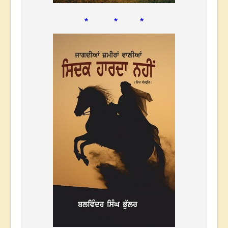
* * *